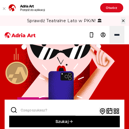
Adria Art
Otwórz
Przejdź do aplikacji
Sprawdź Teatralne Lato w PKiN! 🏛️
Szukaj
Szukaj