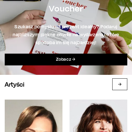
Voucher
Szukasz pomysłu na prezent idealny? Podaruj
najbliższym piękne chwile na wydarzeniu, które
spodoba im się najbardziej!
Zobacz
Artyści