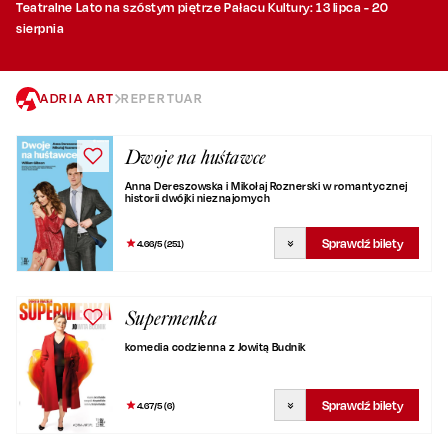
Teatralne Lato na szóstym piętrze Pałacu Kultury: 13 lipca - 20
sierpnia
ADRIA ART
REPERTUAR
Dwoje na huśtawce
Anna Dereszowska i Mikołaj Roznerski w romantycznej
historii dwójki nieznajomych
Sprawdź bilety
4.66
/5 (
251
)
Supermenka
komedia codzienna z Jowitą Budnik
Sprawdź bilety
4.67
/5 (
6
)