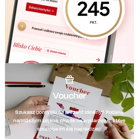
Voucher
Szukasz pomysłu na prezent idealny? Podaruj
najbliższym piękne chwile na wydarzeniu, które
spodoba im się najbardziej!