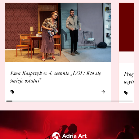
Ewa Kasprzyk w 4. sezonie „LOL: Kto się
Progra
śmieje ostatni”
użytko