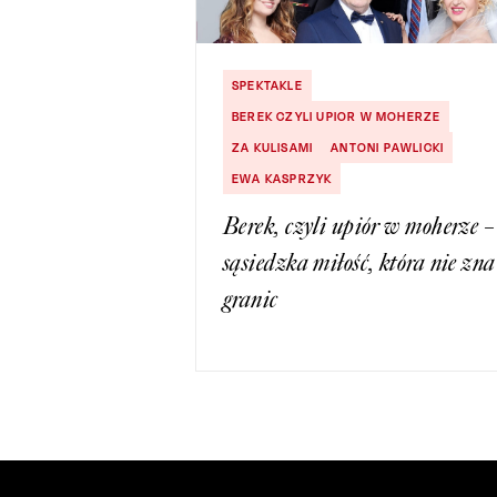
SPEKTAKLE
BEREK CZYLI UPIOR W MOHERZE
ZA KULISAMI
ANTONI PAWLICKI
EWA KASPRZYK
Berek, czyli upiór w moherze –
sąsiedzka miłość, która nie zna
granic