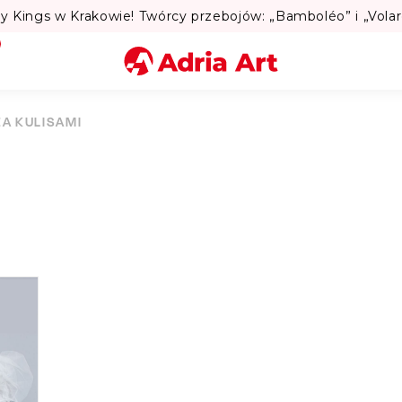
to w Warszawie? Sprawdź Teatralne Lato w Pałacu Kultury! 
Miasto
ZA KULISAMI
Kategoria
Szukaj