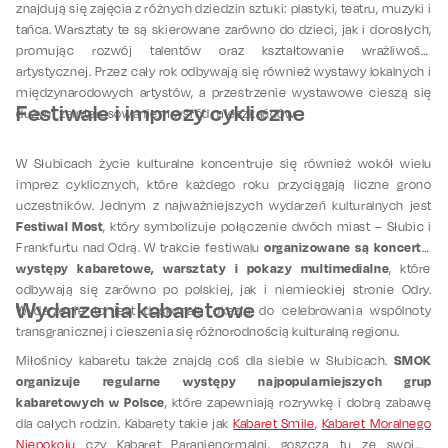
znajdują się zajęcia z różnych dziedzin sztuki: plastyki, teatru, muzyki i
tańca. Warsztaty te są skierowane zarówno do dzieci, jak i dorosłych,
promując rozwój talentów oraz kształtowanie wrażliwości
artystycznej. Przez cały rok odbywają się również wystawy lokalnych i
międzynarodowych artystów, a przestrzenie wystawowe cieszą się
Festiwale i imprezy cykliczne
dużym zainteresowaniem wśród mieszkańców.
W Słubicach życie kulturalne koncentruje się również wokół wielu
imprez cyklicznych, które każdego roku przyciągają liczne grono
uczestników. Jednym z najważniejszych wydarzeń kulturalnych jest
Festiwal Most
, który symbolizuje połączenie dwóch miast – Słubic i
organizowane są koncerty,
Frankfurtu nad Odrą. W trakcie festiwalu
występy kabaretowe, warsztaty i pokazy multimedialne
, które
odbywają się zarówno po polskiej, jak i niemieckiej stronie Odry.
Wydarzenia kabaretowe
Wydarzenie to jest doskonałą okazją do celebrowania wspólnoty
transgranicznej i cieszenia się różnorodnością kulturalną regionu.
SMOK
Miłośnicy kabaretu także znajdą coś dla siebie w Słubicach.
organizuje regularne występy najpopularniejszych grup
kabaretowych w Polsce
, które zapewniają rozrywkę i dobrą zabawę
dla całych rodzin. Kabarety takie jak
Kabaret Smile
,
Kabaret Moralnego
Niepokoju
czy Kabaret Paranienormalni, goszczą tu ze swoimi