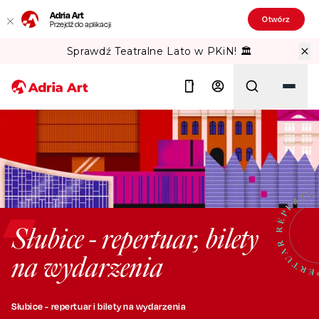
Adria Art
Otwórz
Przejdź do aplikacji
Sprawdź Teatralne Lato w PKiN! 🏛️
Szukaj
Słubice - repertuar, bilety
na wydarzenia
Słubice - repertuar i bilety na wydarzenia