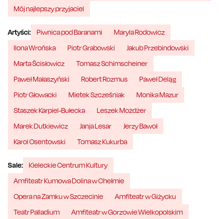
Mój najlepszy przyjaciel
Artyści:
Piwnica pod Baranami
Maryla Rodowicz
Ilona Wrońska
Piotr Grabowski
Jakub Przebindowski
Marta Ścisłowicz
Tomasz Schimscheiner
Paweł Małaszyński
Robert Rozmus
Paweł Deląg
Piotr Głowacki
Mietek Szcześniak
Monika Mazur
Staszek Karpiel-Bułecka
Leszek Możdżer
Marek Dutkiewicz
Janja Lesar
Jerzy Bawoł
Karol Osentowski
Tomasz Kukurba
Sale:
Kieleckie Centrum Kultury
Amfiteatr Kumowa Dolina w Chełmie
Opera na Zamku w Szczecinie
Amfiteatr w Giżycku
Teatr Palladium
Amfiteatr w Gorzowie Wielkopolskim