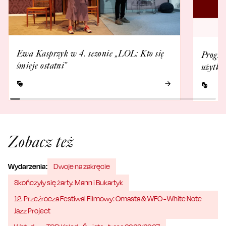
Ewa Kasprzyk w 4. sezonie „LOL: Kto się
Progra
śmieje ostatni”
użytko
Zobacz też
Wydarzenia:
Dwoje na zakręcie
Skończyły się żarty. Mann i Bukartyk
12. Przeźrocza Festiwal Filmowy: Omasta & WFO - White Note
Jazz Project