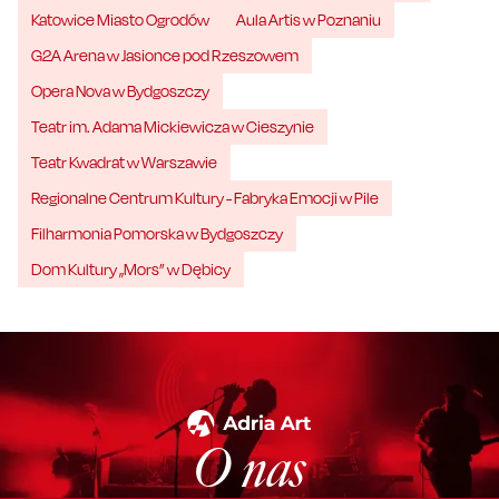
Katowice Miasto Ogrodów
Aula Artis w Poznaniu
G2A Arena w Jasionce pod Rzeszowem
Opera Nova w Bydgoszczy
Teatr im. Adama Mickiewicza w Cieszynie
Teatr Kwadrat w Warszawie
Regionalne Centrum Kultury - Fabryka Emocji w Pile
Filharmonia Pomorska w Bydgoszczy
Dom Kultury „Mors” w Dębicy
O nas