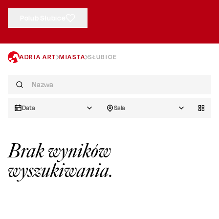
Polub Słubice
ADRIA ART
MIASTA
SŁUBICE
Data
Sala
Brak wyników
wyszukiwania.