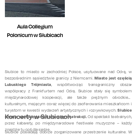
Aula Collegium
Polonicum w Słubicach
Słubice to miasto w zachodniej Polsce, usytuowane nad Odrą, w
Miasto jest częścią
bezpośrednim sąsiedztwie granicy z Niemcami.
Lubuskiego Trójmiasta
, współtworząc transgraniczny obszar
współpracy z Frankfurtem nad Odrą. Słubice stały się symbolem
międzynarodowej kooperacji, ale także prężnym ośrodkiem
kulturalnym, mającym coraz więcej do zaoferowania mieszkańcom i
Słubice
turystom w kwestii wydarzeń artystycznych i rozrywkowych.
Koncerty w Słubicach
oferują szeroką gamę kulturalnych atrakcji.
Od spektakli teatralnych,
przez kabarety, po międzynarodowe festiwale muzyczne – każdy
znajdzie tu coś dla siebie.
Słubice posiadają dobrze zorganizowane przestrzenie kulturalne. W