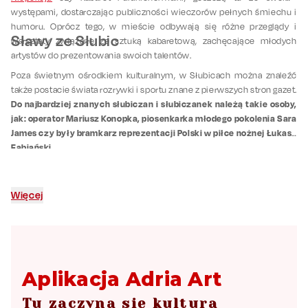
występami, dostarczając publiczności wieczorów pełnych śmiechu i
humoru. Oprócz tego, w mieście odbywają się różne przeglądy i
Sławy ze Słubic
warsztaty związane ze sztuką kabaretową, zachęcające młodych
artystów do prezentowania swoich talentów.
Poza świetnym ośrodkiem kulturalnym, w Słubicach można znaleźć
także postacie świata rozrywki i sportu znane z pierwszych stron gazet.
Do najbardziej znanych słubiczan i słubiczanek należą takie osoby,
jak: operator Mariusz Konopka, piosenkarka młodego pokolenia Sara
James czy były bramkarz reprezentacji Polski w piłce nożnej Łukasz
Fabiański.
Więcej
Aplikacja Adria Art
Tu zaczyna się kultura