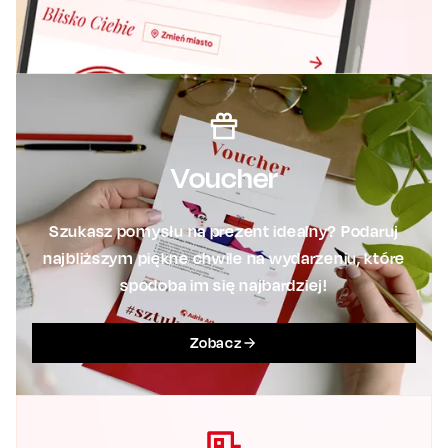
Voucher
Szukasz pomysłu na prezent idealny? Podaruj
najbliższym piękne chwile na wydarzeniu, które
spodoba im się najbardziej!
Zobacz