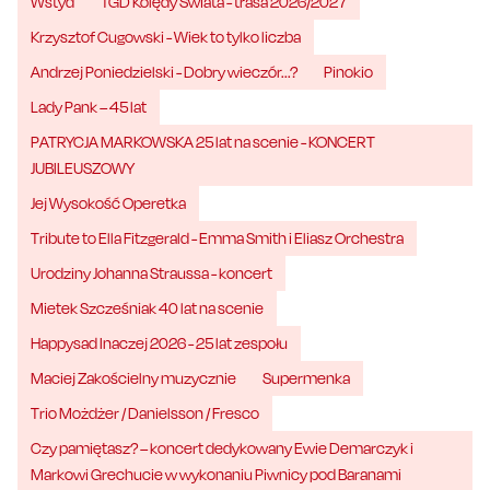
Wstyd
TGD Kolędy Świata - trasa 2026/2027
Krzysztof Cugowski - Wiek to tylko liczba
Andrzej Poniedzielski - Dobry wieczór...?
Pinokio
Lady Pank – 45 lat
PATRYCJA MARKOWSKA 25 lat na scenie - KONCERT
JUBILEUSZOWY
Jej Wysokość Operetka
Tribute to Ella Fitzgerald - Emma Smith i Eliasz Orchestra
Urodziny Johanna Straussa - koncert
Mietek Szcześniak 40 lat na scenie
Happysad Inaczej 2026 - 25 lat zespołu
Maciej Zakościelny muzycznie
Supermenka
Trio Możdżer / Danielsson / Fresco
Czy pamiętasz? – koncert dedykowany Ewie Demarczyk i
Markowi Grechucie w wykonaniu Piwnicy pod Baranami