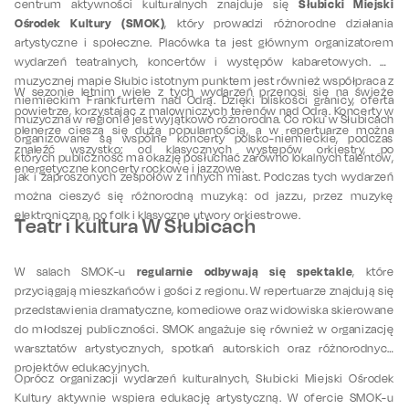
Słubicki Miejski
centrum aktywności kulturalnych znajduje się
Ośrodek Kultury (SMOK)
, który prowadzi różnorodne działania
artystyczne i społeczne. Placówka ta jest głównym organizatorem
wydarzeń teatralnych, koncertów i występów kabaretowych. Na
muzycznej mapie Słubic istotnym punktem jest również współpraca z
W sezonie letnim wiele z tych wydarzeń przenosi się na świeże
niemieckim Frankfurtem nad Odrą. Dzięki bliskości granicy, oferta
powietrze, korzystając z malowniczych terenów nad Odrą. Koncerty w
muzyczna w regionie jest wyjątkowo różnorodna. Co roku w Słubicach
plenerze cieszą się dużą popularnością, a w repertuarze można
organizowane są wspólne koncerty polsko-niemieckie, podczas
znaleźć wszystko: od klasycznych występów orkiestry, po
których publiczność ma okazję posłuchać zarówno lokalnych talentów,
energetyczne koncerty rockowe i jazzowe.
jak i zaproszonych zespołów z innych miast. Podczas tych wydarzeń
można cieszyć się różnorodną muzyką: od jazzu, przez muzykę
elektroniczną, po folk i klasyczne utwory orkiestrowe.
Teatr i kultura W Słubicach
regularnie odbywają się spektakle
W salach SMOK-u
, które
przyciągają mieszkańców i gości z regionu. W repertuarze znajdują się
przedstawienia dramatyczne, komediowe oraz widowiska skierowane
do młodszej publiczności. SMOK angażuje się również w organizację
warsztatów artystycznych, spotkań autorskich oraz różnorodnych
projektów edukacyjnych.
Oprócz organizacji wydarzeń kulturalnych, Słubicki Miejski Ośrodek
Kultury aktywnie wspiera edukację artystyczną. W ofercie SMOK-u