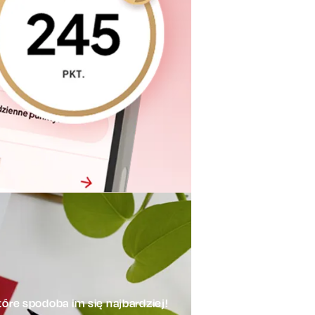
óre spodoba im się najbardziej!