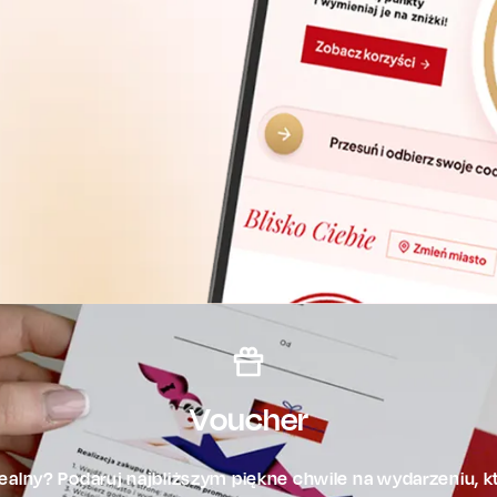
Voucher
alny? Podaruj najbliższym piękne chwile na wydarzeniu, kt