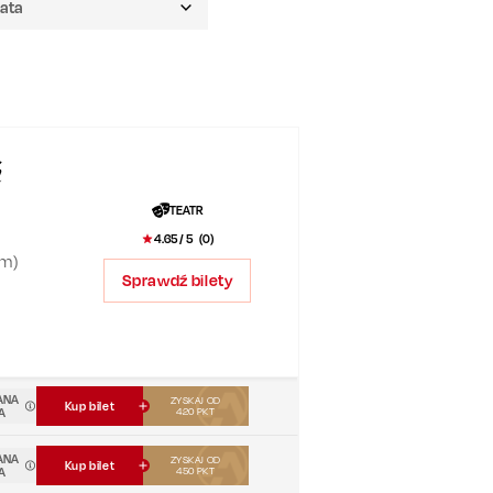
ń
TEATR
4.65
/ 5 (
0
)
em)
Sprawdź bilety
ANA
ZYSKAJ OD
Kup bilet
A
420
PKT
ANA
ZYSKAJ OD
Kup bilet
A
450
PKT