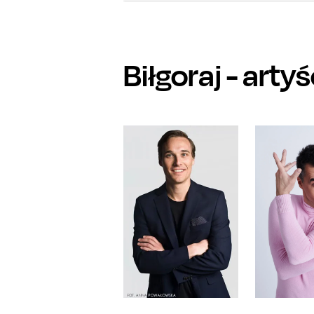
Biłgoraj
- arty