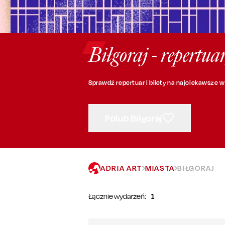
Biłgoraj - repertua
Sprawdź repertuar i bilety na najciekawsze w
Polub Biłgoraj
ADRIA ART
MIASTA
BIŁGORAJ
Łącznie wydarzeń:
1