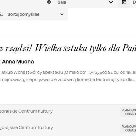
Sala
Sortuj domyślnie
 rządzi! Wielka sztuka tylko dla Pa
: Anna Mucha
 Jakub Wons (twórcy spektaklu „O mało co” i „Przygoda z ogrodniki
a najnowszą, nieprzyzwoicie zabawną komedię teatralną tylko dla
PLANOW
łgorajskie Centrum Kultury
OBSAD
PLANOW
łgorajskie Centrum Kultury
OBSAD