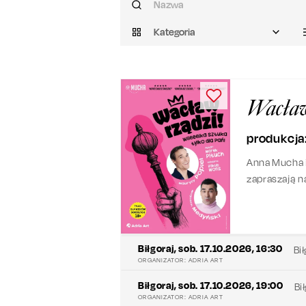
Kategoria
Wacław
produkcja
Anna Mucha i
zapraszają n
dorosłych!
Biłgoraj
,
sob. 17.10.2026, 16:30
Bi
ORGANIZATOR:
ADRIA ART
Biłgoraj
,
sob. 17.10.2026, 19:00
Bi
ORGANIZATOR:
ADRIA ART