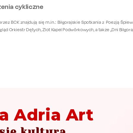
rzenia cykliczne
z BCK znajdują się m.in.: Biłgorajskie Spotkania z Poezją Śpiewa
ląd Orkiestr Dętych, Zlot Kapel Podwórkowych, a także „Dni Biłgora
a Adria Art
się kultura