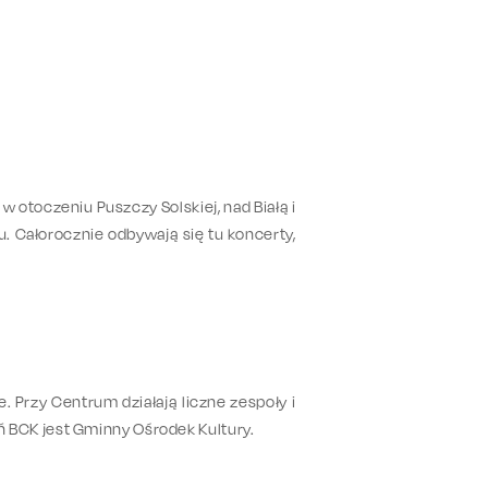
w otoczeniu Puszczy Solskiej, nad Białą i
u. Całorocznie odbywają się tu koncerty,
. Przy Centrum działają liczne zespoły i
łań BCK jest Gminny Ośrodek Kultury.