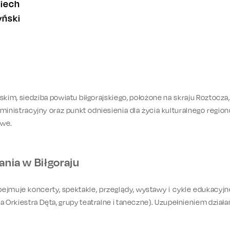
iech
ński
im, siedziba powiatu biłgorajskiego, położone na skraju Roztocza, 
nistracyjny oraz punkt odniesienia dla życia kulturalnego region
owe.
ania w Biłgoraju
ejmuje koncerty, spektakle, przeglądy, wystawy i cykle edukacyjne
ska Orkiestra Dęta, grupy teatralne i taneczne). Uzupełnieniem dzia