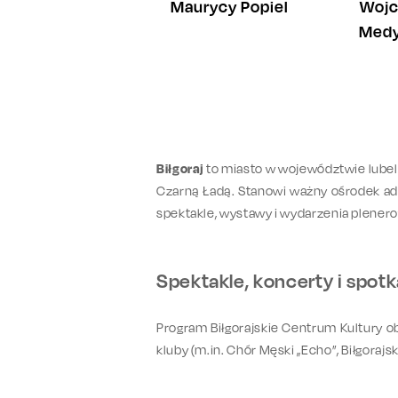
Wojc
Maurycy Popiel
Medy
Biłgoraj
to miasto w województwie lubelsk
Czarną Ładą. Stanowi ważny ośrodek admi
spektakle, wystawy i wydarzenia plener
Spektakle, koncerty i spotk
Program Biłgorajskie Centrum Kultury ob
kluby (m.in. Chór Męski „Echo”, Biłgoraj