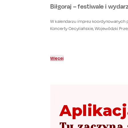
Biłgoraj – festiwale i wyda
W kalendarzu imprez koordynowanych prze
Koncerty Cecyliańskie, Wojewódzki Przeg
Więcej
Aplikacj
Tu zaczyna 