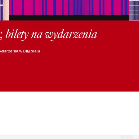
r, bilety na wydarzenia
ydarzenia w Biłgoraju