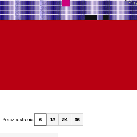
Pokaż na stronie:
6
12
24
36