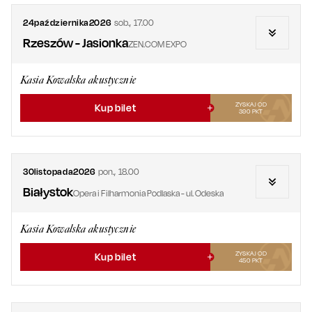
24
października
2026
sob.
,
17.00
Rzeszów - Jasionka
ZEN.COM EXPO
Kasia Kowalska akustycznie
ZYSKAJ OD
Kup bilet
390
PKT
30
listopada
2026
pon.
,
18.00
Białystok
Opera i Filharmonia Podlaska - ul. Odeska
Kasia Kowalska akustycznie
ZYSKAJ OD
Kup bilet
450
PKT