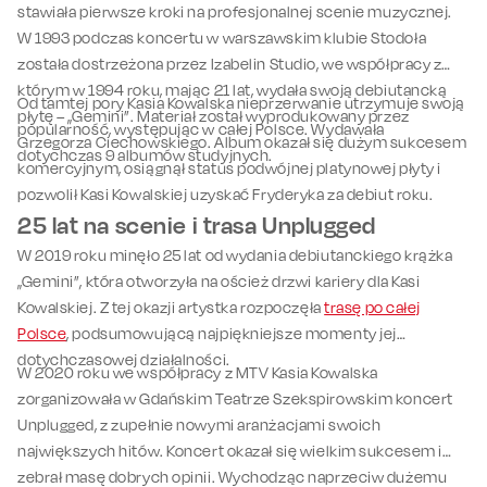
stawiała pierwsze kroki na profesjonalnej scenie muzycznej.
W 1993 podczas koncertu w warszawskim klubie Stodoła
została dostrzeżona przez Izabelin Studio, we współpracy z
którym w 1994 roku, mając 21 lat, wydała swoją debiutancką
Od tamtej pory Kasia Kowalska nieprzerwanie utrzymuje swoją
płytę – „Gemini”. Materiał został wyprodukowany przez
popularność, występując w całej Polsce. Wydawała
Grzegorza Ciechowskiego. Album okazał się dużym sukcesem
dotychczas 9 albumów studyjnych.
komercyjnym, osiągnął status podwójnej platynowej płyty i
pozwolił Kasi Kowalskiej uzyskać Fryderyka za debiut roku.
25 lat na scenie i trasa Unplugged
W 2019 roku minęło 25 lat od wydania debiutanckiego krążka
„Gemini”, która otworzyła na oścież drzwi kariery dla Kasi
Kowalskiej. Z tej okazji artystka rozpoczęła
trasę po całej
Polsce
, podsumowującą najpiękniejsze momenty jej
dotychczasowej działalności.
W 2020 roku we współpracy z MTV Kasia Kowalska
zorganizowała w Gdańskim Teatrze Szekspirowskim koncert
Unplugged, z zupełnie nowymi aranżacjami swoich
największych hitów. Koncert okazał się wielkim sukcesem i
zebrał masę dobrych opinii. Wychodząc naprzeciw dużemu