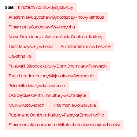
Sale:
Kinoteatr Adria w Bydgoszczy
Akademia Muzyczna w Bydgoszczy - nowy kampus
Filharmonia Sudecka w Wałbrzychu
Nowa Dekadencja - Szczecińskie Centrum Kultury
Teatr Muzyczny w Łodzi
Aula Comeniana w Lesznie
Cavatina Hall
Puławski Ośrodek Kultury Dom Chemika w Puławach
Teatr Letni im. Heleny Majdaniec w Szczecinie
Pałac Młodzieży w Katowicach
Ostrołęckie Centrum Kultury w Ostrołęce
MCK w Katowicach
Filharmonia Gorzowska
Regionalne Centrum Kultury - Fabryka Emocji w Pile
Filharmonia Kameralna im. Witolda Lutosławskiego w Łomży