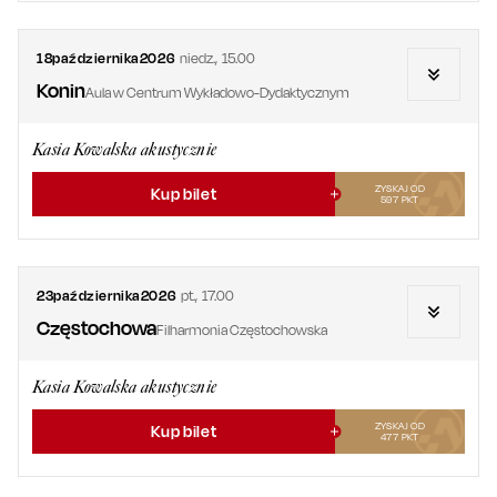
18
października
2026
niedz.
,
15.00
Konin
Aula w Centrum Wykładowo-Dydaktycznym
Kasia Kowalska akustycznie
ZYSKAJ OD
Kup bilet
597
PKT
23
października
2026
pt.
,
17.00
Częstochowa
Filharmonia Częstochowska
Kasia Kowalska akustycznie
ZYSKAJ OD
Kup bilet
477
PKT