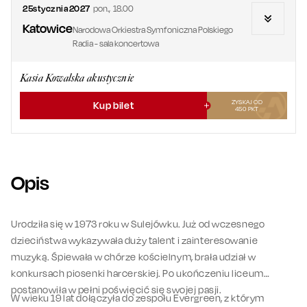
25
stycznia
2027
pon.
,
18.00
Katowice
Narodowa Orkiestra Symfoniczna Polskiego
Radia - sala koncertowa
Kasia Kowalska akustycznie
ZYSKAJ OD
Kup bilet
450
PKT
Opis
Urodziła się w 1973 roku w Sulejówku. Już od wczesnego
dzieciństwa wykazywała duży talent i zainteresowanie
muzyką. Śpiewała w chórze kościelnym, brała udział w
konkursach piosenki harcerskiej. Po ukończeniu liceum
postanowiła w pełni poświęcić się swojej pasji.
W wieku 19 lat dołączyła do zespołu Evergreen, z którym