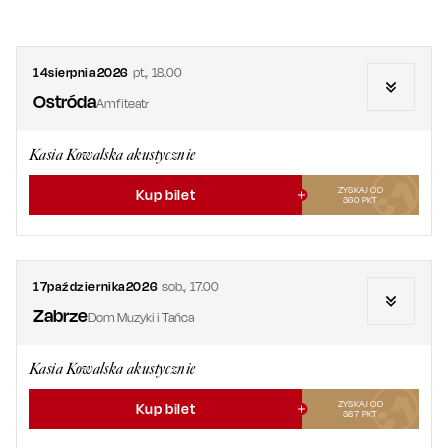
14
sierpnia
2026
pt.
,
18.00
Ostróda
Amfiteatr
Kasia Kowalska akustycznie
ZYSKAJ OD
Kup bilet
360
PKT
17
października
2026
sob.
,
17.00
Zabrze
Dom Muzyki i Tańca
Kasia Kowalska akustycznie
ZYSKAJ OD
Kup bilet
387
PKT