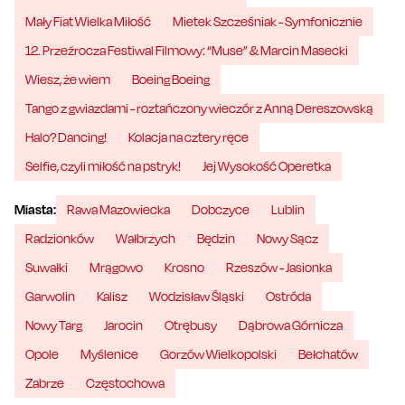
Mały Fiat Wielka Miłość
Mietek Szcześniak - Symfonicznie
12. Przeźrocza Festiwal Filmowy: “Muse” & Marcin Masecki
Wiesz, że wiem
Boeing Boeing
Tango z gwiazdami - roztańczony wieczór z Anną Dereszowską
Halo? Dancing!
Kolacja na cztery ręce
Selfie, czyli miłość na pstryk!
Jej Wysokość Operetka
Miasta:
Rawa Mazowiecka
Dobczyce
Lublin
Radzionków
Wałbrzych
Będzin
Nowy Sącz
Suwałki
Mrągowo
Krosno
Rzeszów - Jasionka
Garwolin
Kalisz
Wodzisław Śląski
Ostróda
Nowy Targ
Jarocin
Otrębusy
Dąbrowa Górnicza
Opole
Myślenice
Gorzów Wielkopolski
Bełchatów
Zabrze
Częstochowa