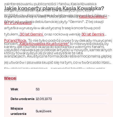
zainteresowaniu publiczności i fanów, Kasia Kowalska
Jakie koncerty planuje Kasia Kowalska?
zorganizowała serię koncertów akustycznych, które
W 2024 roku Kasia Kowalska świętowała niezwykły jubileusz -
organizowane są w całej Polsce pod nazwą
Kasia Kowalska –
30 lat od wydania debiutanckiej płyty "Gemini". Z tej okazji
MTV Unplugged
.
artystka wyruszyła w akustyczną trasę koncertową pod
tytułem „
30 lat Gemini
oraz rockową wersję
30 lat Gemini
Pol'and'Rock
. To nie tylko podróż przez trzy dekady muzycznej
Koncert
„Kasia Kowalska Akustycznie”
to niezwykła okazja, by
kariery, ale również okazja do spotkania z wiernymi fanami,
usłyszeć największe przeboje artystki w nowych, kameralnych
którzy towarzyszyli jej przez wszystkie te lata.
aranżacjach. Akustyczna forma podkreśla emocjonalną głębię
jej utworów i pozwala skupić się na tym, co w twórczości Kasi
Kowalskiej najważniejsze – szczerości tekstów, charyzmie
scenicznej i niepowtarzalnym głosie. To spotkanie z muzyką
Więcej
pełną refleksji i wrażliwości, które z pewnością poruszy serca
publiczności.
Wiek
53
Data urodzenia
12.06.1973
Miejsce
Sulejówek
urodzenia