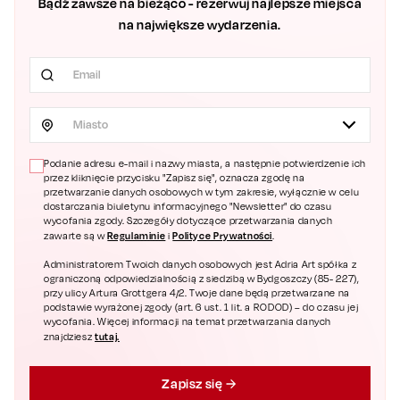
Bądź zawsze na bieżąco - rezerwuj najlepsze miejsca
na największe wydarzenia.
Miasto
Podanie adresu e-mail i nazwy miasta, a następnie potwierdzenie ich
przez kliknięcie przycisku "Zapisz się", oznacza zgodę na
przetwarzanie danych osobowych w tym zakresie, wyłącznie w celu
dostarczania biuletynu informacyjnego "Newsletter" do czasu
wycofania zgody. Szczegóły dotyczące przetwarzania danych
Regulaminie
Polityce Prywatności
zawarte są w
i
.
Administratorem Twoich danych osobowych jest Adria Art spółka z
ograniczoną odpowiedzialnością z siedzibą w Bydgoszczy (85- 227),
przy ulicy Artura Grottgera 4/2. Twoje dane będą przetwarzane na
podstawie wyrażonej zgody (art. 6 ust. 1 lit. a RODOD) – do czasu jej
wycofania. Więcej informacji na temat przetwarzania danych
tutaj.
znajdziesz
Zapisz się