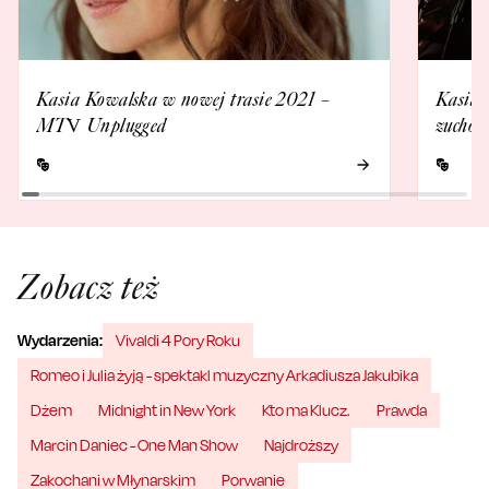
Kasia Kowalska w nowej trasie 2021 –
Kasia 
MTV Unplugged
zuchó
Zobacz też
Wydarzenia:
Vivaldi 4 Pory Roku
Romeo i Julia żyją - spektakl muzyczny Arkadiusza Jakubika
Dżem
Midnight in New York
Kto ma Klucz.
Prawda
Marcin Daniec - One Man Show
Najdroższy
Zakochani w Młynarskim
Porwanie