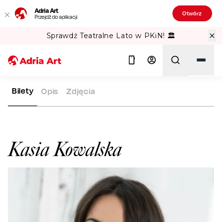
Adria Art
Otwórz
Przejdź do aplikacji
Sprawdź Teatralne Lato w PKiN! 🏛️
Bilety
Opis
Zdjęcia
ADRIA ART
ARTYŚCI
KASIA KOWALSKA
Szukaj
Kasia Kowalska