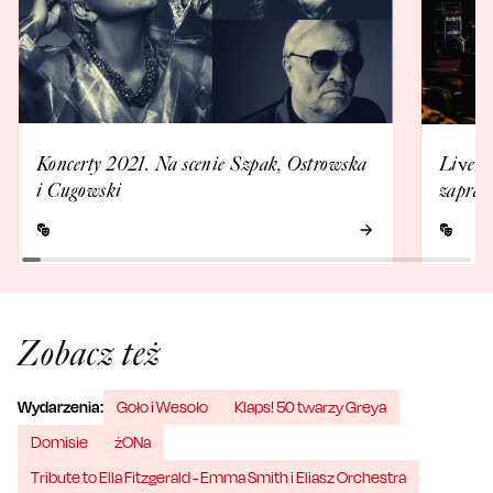
Koncerty 2021. Na scenie Szpak, Ostrowska
Live z
i Cugowski
zapras
Zobacz też
Wydarzenia:
Goło i Wesoło
Klaps! 50 twarzy Greya
Domisie
żONa
Tribute to Ella Fitzgerald - Emma Smith i Eliasz Orchestra