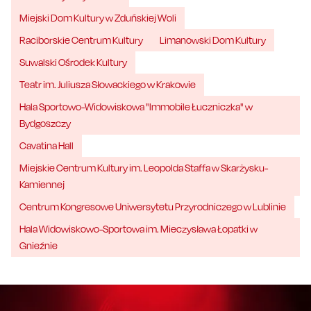
Miejski Dom Kultury w Zduńskiej Woli
Raciborskie Centrum Kultury
Limanowski Dom Kultury
Suwalski Ośrodek Kultury
Teatr im. Juliusza Słowackiego w Krakowie
Hala Sportowo-Widowiskowa "Immobile Łuczniczka" w
Bydgoszczy
Cavatina Hall
Miejskie Centrum Kultury im. Leopolda Staffa w Skarżysku-
Kamiennej
Centrum Kongresowe Uniwersytetu Przyrodniczego w Lublinie
Hala Widowiskowo-Sportowa im. Mieczysława Łopatki w
Gnieźnie