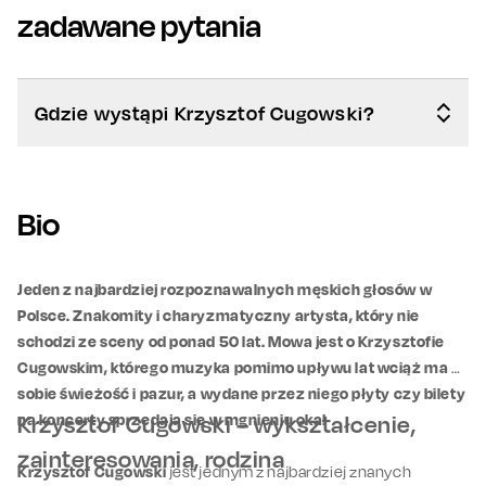
zadawane pytania
Gdzie wystąpi Krzysztof Cugowski?
Bio
Jeden z najbardziej rozpoznawalnych męskich głosów w
Polsce. Znakomity i charyzmatyczny artysta, który nie
schodzi ze sceny od ponad 50 lat. Mowa jest o Krzysztofie
Cugowskim, którego muzyka pomimo upływu lat wciąż ma w
sobie świeżość i pazur, a wydane przez niego płyty czy bilety
na koncerty sprzedają się w mgnieniu oka!
Krzysztof Cugowski – wykształcenie,
zainteresowania, rodzina
Krzysztof Cugowski
jest jednym z najbardziej znanych