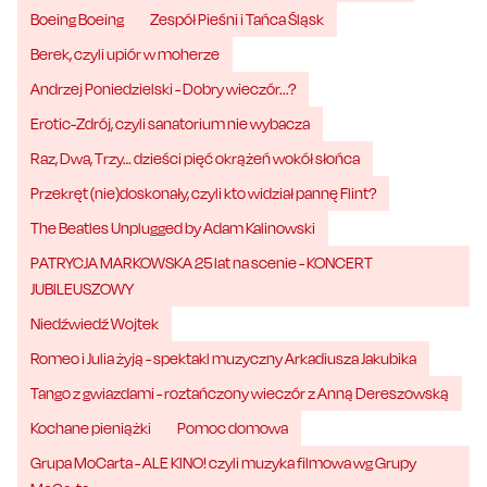
Boeing Boeing
Zespół Pieśni i Tańca Śląsk
Berek, czyli upiór w moherze
Andrzej Poniedzielski - Dobry wieczór...?
Erotic-Zdrój, czyli sanatorium nie wybacza
Raz, Dwa, Trzy… dzieści pięć okrążeń wokół słońca
Przekręt (nie)doskonały, czyli kto widział pannę Flint?
The Beatles Unplugged by Adam Kalinowski
PATRYCJA MARKOWSKA 25 lat na scenie - KONCERT
JUBILEUSZOWY
Niedźwiedź Wojtek
Romeo i Julia żyją - spektakl muzyczny Arkadiusza Jakubika
Tango z gwiazdami - roztańczony wieczór z Anną Dereszowską
Kochane pieniążki
Pomoc domowa
Grupa MoCarta - ALE KINO! czyli muzyka filmowa wg Grupy