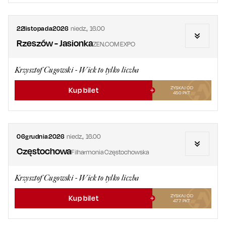
22
listopada
2026
niedz.
,
16.00
Rzeszów - Jasionka
ZEN.COM EXPO
Krzysztof Cugowski - Wiek to tylko liczba
ZYSKAJ OD
Kup bilet
450
PKT
06
grudnia
2026
niedz.
,
16.00
Częstochowa
Filharmonia Częstochowska
Krzysztof Cugowski - Wiek to tylko liczba
ZYSKAJ OD
Kup bilet
477
PKT