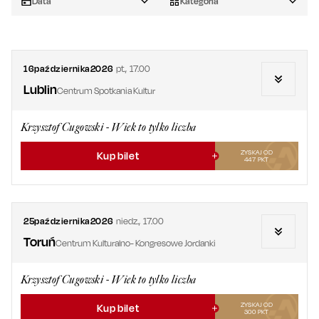
Data
Kategoria
16
października
2026
pt.
,
17.00
Lublin
Centrum Spotkania Kultur
Krzysztof Cugowski - Wiek to tylko liczba
ZYSKAJ OD
Kup bilet
447
PKT
25
października
2026
niedz.
,
17.00
Toruń
Centrum Kulturalno- Kongresowe Jordanki
Krzysztof Cugowski - Wiek to tylko liczba
ZYSKAJ OD
Kup bilet
300
PKT