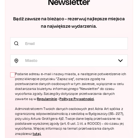
Newsletter
Bądź zawsze na bieżąco - rezerwuj najlepsze miejsca
na największe wydarzenia.
Miasto
Podanie adresu e-mail i nazwy miasta, a następnie potwierdzenie ich
przez kliknięcie przycisku "Zapisz się", oznacza zgodę na
przetwarzanie danych osobowych w tym zakresie, wyłącznie w celu
dostarczania biuletynu informacyjnego "Newsletter" do czasu
wycofania zgody. Szczegóły dotyczące przetwarzania danych
Regulaminie
Polityce Prywatności
zawarte są w
i
.
Administratorem Twoich danych osobowych jest Adria Art spółka z
ograniczoną odpowiedzialnością z siedzibą w Bydgoszczy (85- 227),
przy ulicy Artura Grottgera 4/2. Twoje dane będą przetwarzane na
podstawie wyrażonej zgody (art. 6 ust. 1 lit. a RODOD) – do czasu jej
wycofania. Więcej informacji na temat przetwarzania danych
tutaj.
znajdziesz