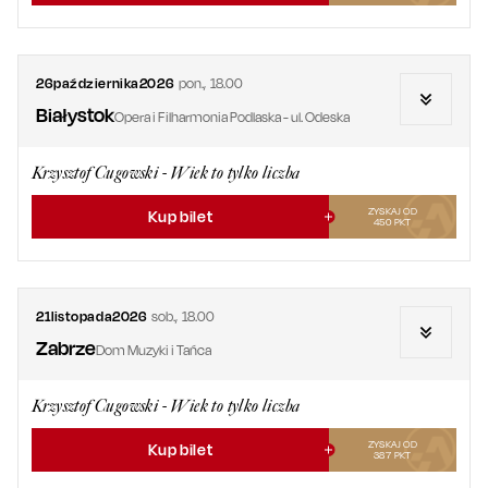
26
października
2026
pon.
,
18.00
Białystok
Opera i Filharmonia Podlaska - ul. Odeska
Krzysztof Cugowski - Wiek to tylko liczba
ZYSKAJ OD
Kup bilet
450
PKT
21
listopada
2026
sob.
,
18.00
Zabrze
Dom Muzyki i Tańca
Krzysztof Cugowski - Wiek to tylko liczba
ZYSKAJ OD
Kup bilet
387
PKT