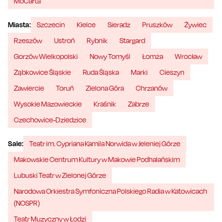
MoCarta
Miasta:
Szczecin
Kielce
Sieradz
Pruszków
Żywiec
Rzeszów
Ustroń
Rybnik
Stargard
Gorzów Wielkopolski
Nowy Tomyśl
Łomża
Wrocław
Ząbkowice Śląskie
Ruda Śląska
Marki
Cieszyn
Zawiercie
Toruń
Zielona Góra
Chrzanów
Wysokie Mazowieckie
Kraśnik
Zabrze
Czechowice-Dziedzice
Sale:
Teatr im. Cypriana Kamila Norwida w Jeleniej Górze
Makowskie Centrum Kultury w Makowie Podhalańskim
Lubuski Teatr w Zielonej Górze
Narodowa Orkiestra Symfoniczna Polskiego Radia w Katowicach
(NOSPR)
Teatr Muzyczny w Łodzi