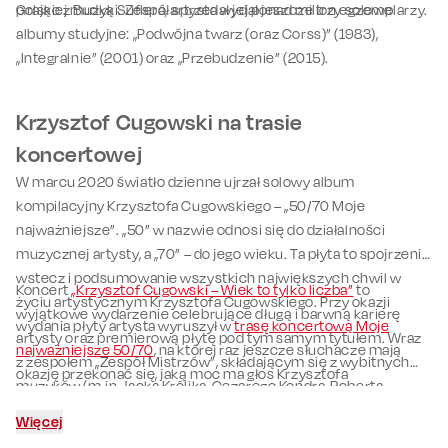
polskiej muzyki. Zespół sprzedał jej ponad milion egzemplarzy.
Grając z Budką Suflera, artysta wydał jeszcze trzy solowe
albumy studyjne: „Podwójna twarz (oraz Corss)” (1983),
„Integralnie” (2001) oraz „Przebudzenie” (2015).
Krzysztof Cugowski na trasie
koncertowej
W marcu 2020 światło dzienne ujrzał solowy album
kompilacyjny Krzysztofa Cugowskiego – „50/70 Moje
najważniejsze”. „50” w nazwie odnosi się do działalności
muzycznej artysty, a „70” – do jego wieku. Ta płyta to spojrzenie
wstecz i podsumowanie wszystkich największych chwil w
Koncert
„Krzysztof Cugowski – Wiek to tylko liczba”
to
życiu artystycznym Krzysztofa Cugowskiego. Przy okazji
wyjątkowe wydarzenie celebrujące długą i barwną karierę
wydania płyty artysta wyruszył w
trasę koncertową Moje
artysty oraz premierową płytę pod tym samym tytułem. Wraz
najważniejsze 50/70
, na której raz jeszcze słuchacze mają
z zespołem „Zespół Mistrzów”, składającym się z wybitnych
okazję przekonać się, jaką moc ma głos Krzysztofa
muzyków (m.in. Jacka Królika, Cezarego Kondra, Roberta
Cugowskiego na żywo.
Kubiszyna) artysta zaprasza swoją publiczność w muzyczną
Więcej
podróż przez dekady – od rockowych korzeni w Budka Suflera