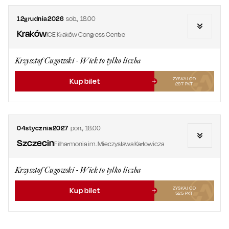
12
grudnia
2026
sob.
,
18.00
Kraków
ICE Kraków Congress Centre
Krzysztof Cugowski - Wiek to tylko liczba
ZYSKAJ OD
Kup bilet
297
PKT
04
stycznia
2027
pon.
,
18.00
Szczecin
Filharmonia im. Mieczysława Karłowicza
Krzysztof Cugowski - Wiek to tylko liczba
ZYSKAJ OD
Kup bilet
525
PKT