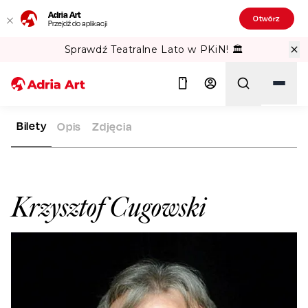
Adria Art
Otwórz
Przejdź do aplikacji
Sprawdź Teatralne Lato w PKiN! 🏛️
Bilety
Opis
Zdjęcia
ADRIA ART
ARTYŚCI
KRZYSZTOF CUGOWSKI
Szukaj
Krzysztof Cugowski