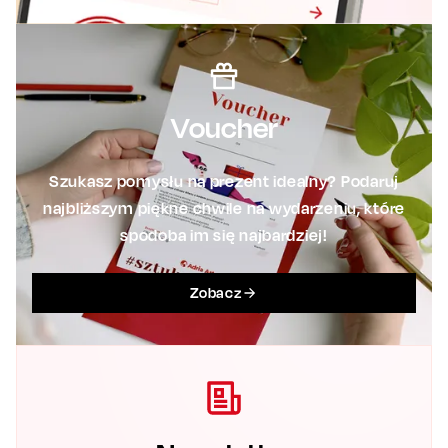
Voucher
Szukasz pomysłu na prezent idealny? Podaruj
najbliższym piękne chwile na wydarzeniu, które
spodoba im się najbardziej!
Zobacz