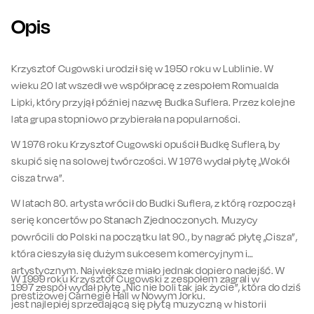
Opis
Krzysztof Cugowski urodził się w 1950 roku w Lublinie. W
wieku 20 lat wszedł we współpracę z zespołem Romualda
Lipki, który przyjął później nazwę Budka Suflera. Przez kolejne
lata grupa stopniowo przybierała na popularności.
W 1976 roku Krzysztof Cugowski opuścił Budkę Suflera, by
skupić się na solowej twórczości. W 1976 wydał płytę „Wokół
cisza trwa”.
W latach 80. artysta wrócił do Budki Suflera, z którą rozpoczął
serię koncertów po Stanach Zjednoczonych. Muzycy
powrócili do Polski na początku lat 90., by nagrać płytę „Cisza”,
która cieszyła się dużym sukcesem komercyjnym i
artystycznym. Największe miało jednak dopiero nadejść. W
W 1999 roku Krzysztof Cugowski z zespołem zagrali w
1997 zespół wydał płytę „Nic nie boli tak jak życie”, która do dziś
prestiżowej Carnegie Hall w Nowym Jorku.
jest najlepiej sprzedającą się płytą muzyczną w historii