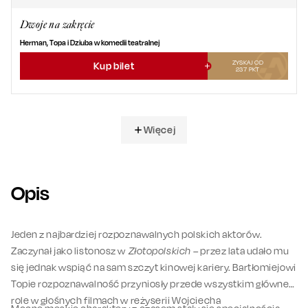
Dwoje na zakręcie
Herman, Topa i Dziuba w komedii teatralnej
ZYSKAJ OD
Kup bilet
237
PKT
Więcej
Opis
Jeden z najbardziej rozpoznawalnych polskich aktorów.
Zaczynał jako listonosz w
Złotopolskich
– przez lata udało mu
się jednak wspiąć na sam szczyt kinowej kariery. Bartłomiejowi
Topie rozpoznawalność przyniosły przede wszystkim główne
role w głośnych filmach w reżyserii Wojciecha