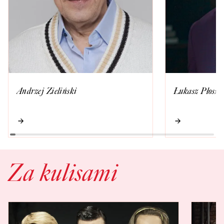
Andrzej Zieliński
Łukasz Płosza
Za kulisami