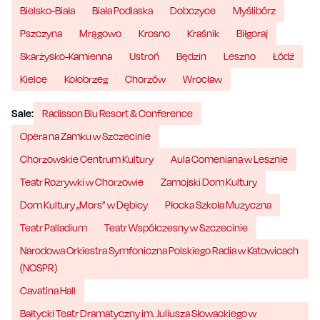
Bielsko-Biała
Biała Podlaska
Dobczyce
Myślibórz
Pszczyna
Mrągowo
Krosno
Kraśnik
Biłgoraj
Skarżysko-Kamienna
Ustroń
Będzin
Leszno
Łódź
Kielce
Kołobrzeg
Chorzów
Wrocław
Sale:
Radisson Blu Resort & Conference
Opera na Zamku w Szczecinie
Chorzowskie Centrum Kultury
Aula Comeniana w Lesznie
Teatr Rozrywki w Chorzowie
Zamojski Dom Kultury
Dom Kultury „Mors” w Dębicy
Płocka Szkoła Muzyczna
Teatr Palladium
Teatr Współczesny w Szczecinie
Narodowa Orkiestra Symfoniczna Polskiego Radia w Katowicach
(NOSPR)
Cavatina Hall
Bałtycki Teatr Dramatyczny im. Juliusza Słowackiego w