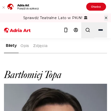
Adria Art
Otwórz
Przejdź do aplikacji
Sprawdź Teatralne Lato w PKiN! 🏛️
Bilety
Opis
Zdjęcia
ADRIA ART
ARTYŚCI
BARTŁOMIEJ TOPA
Szukaj
Bartłomiej Topa