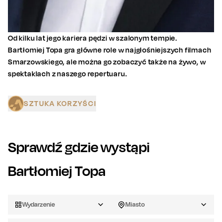
Od kilku lat jego kariera pędzi w szalonym tempie.
Bartłomiej Topa gra główne role w najgłośniejszych filmach
Smarzowskiego, ale można go zobaczyć także na żywo, w
spektaklach z naszego repertuaru.
SZTUKA KORZYŚCI
Sprawdź gdzie wystąpi
Bartłomiej Topa
Wydarzenie
Miasto