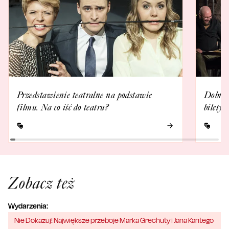
Przedstawienie teatralne na podstawie
Dobrze 
filmu. Na co iść do teatru?
bilety
Zobacz też
Wydarzenia:
Nie Dokazuj! Największe przeboje Marka Grechuty i Jana Kantego