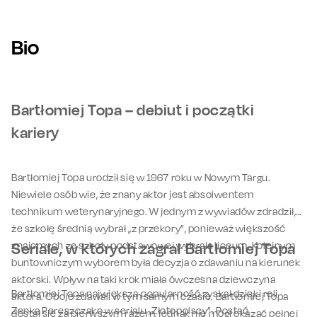
Bio
Bartłomiej Topa – debiut i początki
kariery
Bartłomiej Topa urodził się w 1967 roku w Nowym Targu.
Niewiele osób wie, że znany aktor jest absolwentem
technikum weterynaryjnego. W jednym z wywiadów zdradził,
że szkołę średnią wybrał „z przekory”, ponieważ większość
znajomych ze szkoły podstawowej wybrała liceum. Kolejnym
Seriale, w których zagrał Bartłomiej Topa
buntowniczym wyborem była decyzja o zdawaniu na kierunek
aktorski. Wpływ na taki krok miała ówczesna dziewczyna
Bartłomiej Topa największą popularność zyskał dzięki roli
aktora. Oboje zdawali w tym samym czasie. Bartłomiej Topa
Zenka Pereszczako w serialu „Złotopolscy”. Postać
dostał się za pierwszym razem, jednak nie mógł okazać pełnej