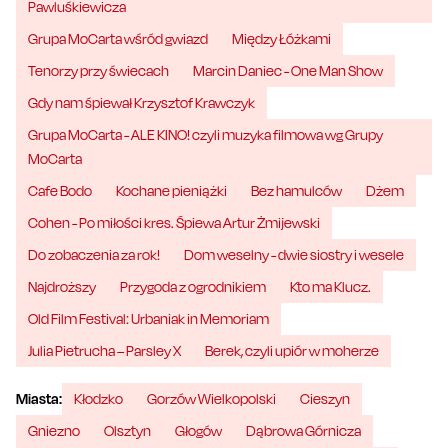
Pawluśkiewicza
Grupa MoCarta wśród gwiazd
Między Łóżkami
Tenorzy przy świecach
Marcin Daniec - One Man Show
Gdy nam śpiewał Krzysztof Krawczyk
Grupa MoCarta - ALE KINO! czyli muzyka filmowa wg Grupy
MoCarta
Cafe Bodo
Kochane pieniążki
Bez hamulców
Dżem
Cohen - Po miłości kres. Śpiewa Artur Żmijewski
Do zobaczenia za rok!
Dom weselny - dwie siostry i wesele
Najdroższy
Przygoda z ogrodnikiem
Kto ma Klucz.
Old Film Festival: Urbaniak in Memoriam
Julia Pietrucha – Parsley X
Berek, czyli upiór w moherze
Miasta:
Kłodzko
Gorzów Wielkopolski
Cieszyn
Gniezno
Olsztyn
Głogów
Dąbrowa Górnicza