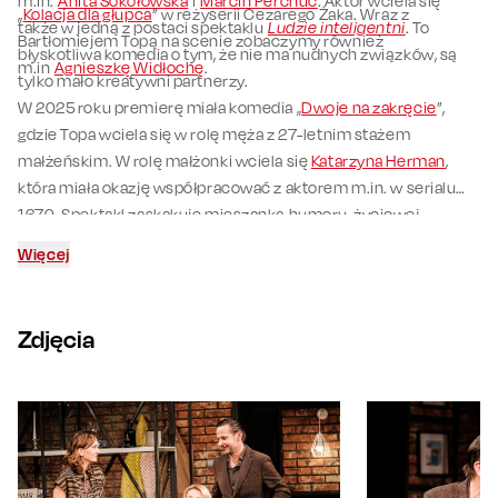
m.in.
Anita Sokołowska
i
Marcin Perchuć
. Aktor wciela się
„
Kolacja dla głupca
” w reżyserii Cezarego Żaka. Wraz z
także w jedną z postaci spektaklu
Ludzie inteligentni
. To
Bartłomiejem Topą na scenie zobaczymy również
błyskotliwa komedia o tym, że nie ma nudnych związków, są
m.in
Agnieszkę Widłochę
.
tylko mało kreatywni partnerzy.
W 2025 roku premierę miała komedia „
Dwoje na zakręcie
”,
gdzie Topa wciela się w rolę męża z 27-letnim stażem
małżeńskim. W rolę małżonki wciela się
Katarzyna Herman
,
która miała okazję współpracować z aktorem m.in. w serialu
1670. Spektakl zaskakuje mieszanką humoru, życiowej
refleksji i błyskotliwych dialogów, które trzymają widzów w
Więcej
napięciu od początku do końca.
Zdjęcia