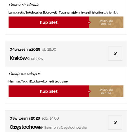
Dobrze się kłamie
Lamparska, Sokołowska, Bobrowski i Topa w najsłynniejszej historii ostatnich lat
ZYSKAJ OD
Kup bilet
240
PKT
04
września
2026
pt.
,
18.00
Kraków
Kino Kijów
Dwoje na zakręcie
Herman, Topa i Dziuba w komedii teatralnej
ZYSKAJ OD
Kup bilet
357
PKT
05
września
2026
sob.
,
14.00
Częstochowa
Filharmonia Częstochowska