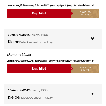
Lamparska, Sokołowska, Bobrowski i Topa w najsłynniejszej historii ostatnich lat
ZYSKAJ OD
Kup bilet
417
PKT
30
sierpnia
2026
niedz.
,
14.00
Kielce
Kieleckie Centrum Kultury
Dobrze się kłamie
Lamparska, Sokołowska, Bobrowski i Topa w najsłynniejszej historii ostatnich lat
ZYSKAJ OD
Kup bilet
240
PKT
30
sierpnia
2026
niedz.
,
16.30
Kielce
Kieleckie Centrum Kultury