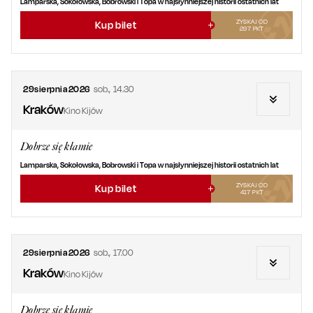
Lamparska, Sokołowska, Bobrowski i Topa w najsłynniejszej historii ostatnich lat
ZYSKAJ OD
Kup bilet
297
PKT
29
sierpnia
2026
sob.
,
14.30
Kraków
Kino Kijów
Dobrze się kłamie
Lamparska, Sokołowska, Bobrowski i Topa w najsłynniejszej historii ostatnich lat
ZYSKAJ OD
Kup bilet
417
PKT
29
sierpnia
2026
sob.
,
17.00
Kraków
Kino Kijów
Dobrze się kłamie