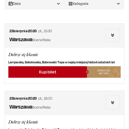
Data
Kategoria
28
sierpnia
2026
pt.
,
15.30
Warszawa
Scena Relax
Dobrze się kłamie
Lamparska, Sokołowska, Bobrowski i Topa w najsłynniejszej historii ostatnich lat
ZYSKAJ OD
Kup bilet
297
PKT
28
sierpnia
2026
pt.
,
18.00
Warszawa
Scena Relax
Dobrze się kłamie