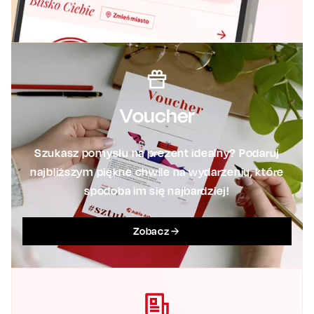
Voucher
Szukasz pomysłu na prezent idealny? Podaruj
najbliższym piękne chwile na wydarzeniu, które
spodoba im się najbardziej!
Zobacz