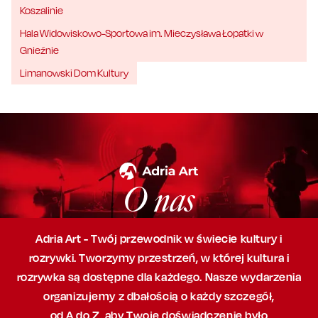
Koszalinie
Hala Widowiskowo-Sportowa im. Mieczysława Łopatki w
Gnieźnie
Limanowski Dom Kultury
O nas
Adria Art - Twój przewodnik w świecie kultury i
rozrywki. Tworzymy przestrzeń,
w której
kultura i
rozrywka są dostępne dla każdego. Nasze wydarzenia
organizujemy
z dbałością
o każdy szczegół,
od A do Z, aby
Twoje doświadczenie było