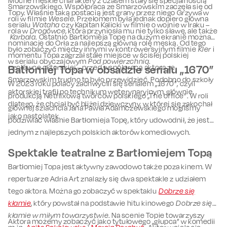
Mocne męskie charaktery z czasem stały się specjalnością
Smarzowskiego. Współpraca ze Smarzowskim zaczęła się od
Topy. Właśnie taką postacią jest grany przez niego Grzywa w
roli w filmie
Wesele
. Przełomem była jednak dopiero główna
serialu
Wataha
czy Kapitan Kalicki w filmie o wojnie w Iraku –
rola w
Drogówce
, która przyniosła mu nie tylko sławę, ale także
Karbala
. Ostatnio Bartłomieja Topę na dużym ekranie można
nominację do Orła za najlepszą główną rolę męską. Od tego
było zobaczyć między innymi w kontrowersyjnym filmie
Kler
i
momentu Topa zagrzał stałe miejsce w ścisłej polskiej
w serialu obyczajowym
Pod powierzchnią
.
czołówce aktorskiej – przed współpracą aktora ze
Batłomiej Topa w obsadzie serialu „1670”
Smarzowskim trudno to było przewidzieć. Podobno do szkoły
W 2023 roku polacy zachwycili się serialem „1670”, czyli
aktorskiej trafił po technikum weterynaryjnym, głównie
produkcją Netflixową twórców polskiego „The office”. W roli
dlatego, że chciał być bliżej dziewczyny, w której się zakochał
głównej szlachcia Jana Pawła Adamczewskiego mogliśmy
jako nastolatek.
podziwiać właśnie Bartłomieja Topę, który udowodnił, że jest
jednym z najlepszych polskich aktorów komediowych.
Spektakle teatralne z Bartłomiejem Topą
Bartłomiej Topa jest aktywny zawodowo także poza kinem. W
repertuarze Adria Art znalazły się dwa spektakle z udziałem
tego aktora. Można go zobaczyć w spektaklu
Dobrze się
kłamie
, który powstał na podstawie hitu kinowego
Dobrze się
kłamie w miłym towarzystwie
. Na scenie Topie towarzyszy
Aktora możemy zobaczyć jako tytułowego „głupca” w komedii