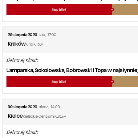
Kup bilet
29
sierpnia
2026
sob.
,
17.00
Kraków
Kino Kijów
Dobrze się kłamie
Lamparska, Sokołowska, Bobrowski i Topa w najsłynniejsz
Kup bilet
30
sierpnia
2026
niedz.
,
14.00
Kielce
Kieleckie Centrum Kultury
Dobrze się kłamie