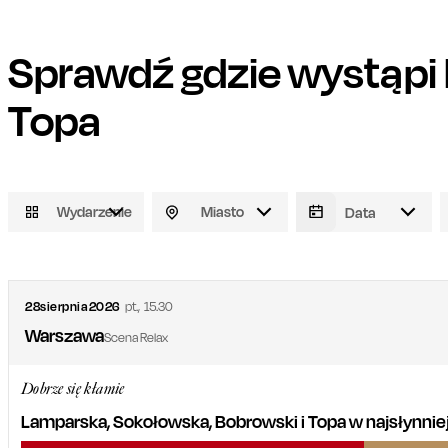
Sprawdź gdzie wystąpi
Topa
Wydarzenie
Miasto
28
sierpnia
2026
pt.
,
15.30
Warszawa
Scena Relax
Dobrze się kłamie
Lamparska, Sokołowska, Bobrowski i Topa w najsłynniejsz