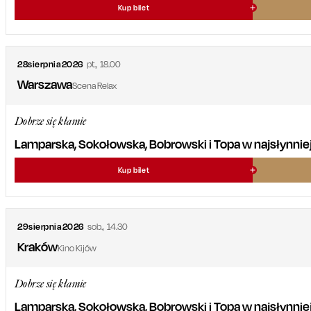
Kup bilet
28
sierpnia
2026
pt.
,
18.00
Warszawa
Scena Relax
Dobrze się kłamie
Lamparska, Sokołowska, Bobrowski i Topa w najsłynniejsz
Kup bilet
29
sierpnia
2026
sob.
,
14.30
Kraków
Kino Kijów
Dobrze się kłamie
Lamparska, Sokołowska, Bobrowski i Topa w najsłynniejsz