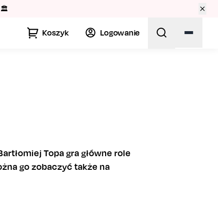
🏛️
Koszyk
Logowanie
 Bartłomiej Topa gra główne role
ożna go zobaczyć także na