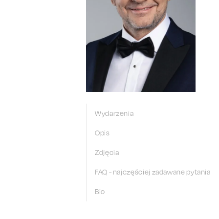
Wydarzenia
Opis
Zdjęcia
FAQ - najczęściej zadawane pytania
Bio