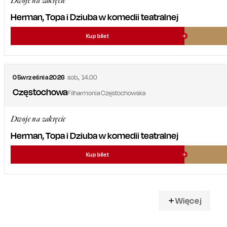
Dwoje na zakręcie
Herman, Topa i Dziuba w komedii teatralnej
Kup bilet
05
września
2026
sob.
,
14.00
Częstochowa
Filharmonia Częstochowska
Dwoje na zakręcie
Herman, Topa i Dziuba w komedii teatralnej
Kup bilet
Więcej