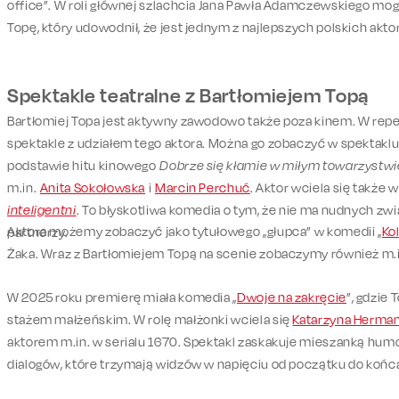
office”. W roli głównej szlachcia Jana Pawła Adamczewskiego mog
Topę, który udowodnił, że jest jednym z najlepszych polskich ak
Spektakle teatralne z Bartłomiejem Topą
Bartłomiej Topa jest aktywny zawodowo także poza kinem. W reper
spektakle z udziałem tego aktora. Można go zobaczyć w spektakl
podstawie hitu kinowego
Dobrze się kłamie w miłym towarzystwi
m.in.
Anita Sokołowska
i
Marcin Perchuć
. Aktor wciela się także 
inteligentni
. To błyskotliwa komedia o tym, że nie ma nudnych zwi
Aktora możemy zobaczyć jako tytułowego „głupca” w komedii „
Ko
partnerzy.
Żaka. Wraz z Bartłomiejem Topą na scenie zobaczymy również m.
W 2025 roku premierę miała komedia „
Dwoje na zakręcie
”, gdzie 
stażem małżeńskim. W rolę małżonki wciela się
Katarzyna Herma
aktorem m.in. w serialu 1670. Spektakl zaskakuje mieszanką humoru
dialogów, które trzymają widzów w napięciu od początku do końc