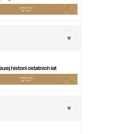
ZYSKAJ OD
417
PKT
ej historii ostatnich lat
ZYSKAJ OD
417
PKT