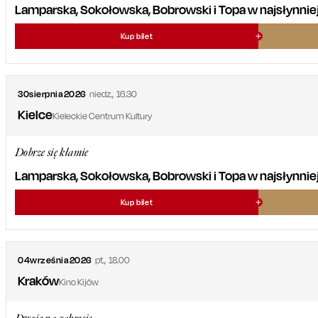
Lamparska, Sokołowska, Bobrowski i Topa w najsłynniejsz
Kup bilet
30
sierpnia
2026
niedz.
,
16.30
Kielce
Kieleckie Centrum Kultury
Dobrze się kłamie
Lamparska, Sokołowska, Bobrowski i Topa w najsłynniejsz
Kup bilet
04
września
2026
pt.
,
18.00
Kraków
Kino Kijów