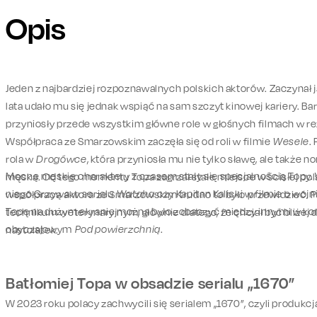
Opis
Jeden z najbardziej rozpoznawalnych polskich aktorów. Zaczynał 
lata udało mu się jednak wspiąć na sam szczyt kinowej kariery. B
przyniosły przede wszystkim główne role w głośnych filmach w r
Współpraca ze Smarzowskim zaczęła się od roli w filmie
Wesele
.
rola w
Drogówce
, która przyniosła mu nie tylko sławę, ale także 
Mocne męskie charaktery z czasem stały się specjalnością Topy. W
męską. Od tego momentu Topa zagrzał stałe miejsce w ścisłej pols
niego Grzywa w serialu
Wataha
czy Kapitan Kalicki w filmie o wojn
współpracą aktora ze Smarzowskim trudno to było przewidzieć. Pod
Topę na dużym ekranie można było zobaczyć między innymi w ko
technikum weterynaryjnym, głównie dlatego, że chciał być bliżej d
obyczajowym
Pod powierzchnią
.
nastolatek.
Batłomiej Topa w obsadzie serialu „1670”
W 2023 roku polacy zachwycili się serialem „1670”, czyli produkc