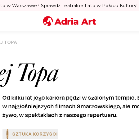
to w Warszawie? Sprawdź Teatralne Lato w Pałacu Kultury! 
Miasto
J TOPA
Kategoria
ej Topa
Szukaj
Od kilku lat jego kariera pędzi w szalonym tempie.
w najgłośniejszych filmach Smarzowskiego, ale m
żywo, w spektaklach z naszego repertuaru.
SZTUKA KORZYŚCI