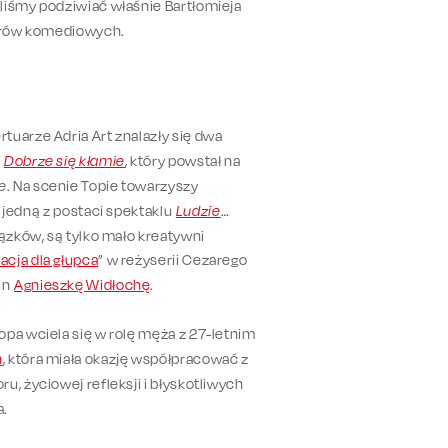
liśmy podziwiać właśnie Bartłomieja
torów komediowych.
tuarze Adria Art znalazły się dwa
u
Dobrze się kłamie
, który powstał na
e
. Na scenie Topie towarzyszy
w jedną z postaci spektaklu
Ludzie
ązków, są tylko mało kreatywni
lacja dla głupca
” w reżyserii Cezarego
in
Agnieszkę Widłochę
.
Topa wciela się w rolę męża z 27-letnim
n
, która miała okazję współpracować z
, życiowej refleksji i błyskotliwych
a.