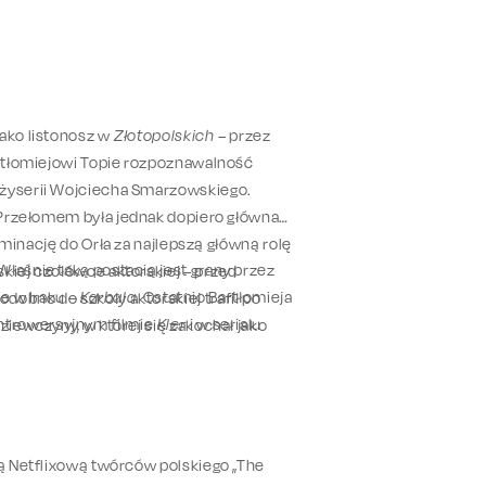
jako listonosz w
Złotopolskich
– przez
artłomiejowi Topie rozpoznawalność
eżyserii Wojciecha Smarzowskiego.
 Przełomem była jednak dopiero główna
nominację do Orła za najlepszą główną rolę
łaśnie taką postacią jest grany przez
kiej czołówce aktorskiej – przed
ie w Iraku –
Karbala
. Ostatnio Bartłomieja
obno do szkoły aktorskiej trafił po
ntrowersyjnym filmie
Kler
i w serialu
ziewczyny, w której się zakochał jako
ją Netflixową twórców polskiego „The