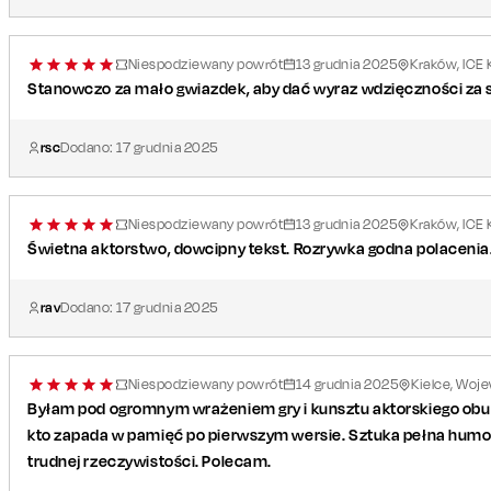
Niespodziewany powrót
13
grudnia
2025
Kraków, ICE 
Stanowczo za mało gwiazdek, aby dać wyraz wdzięczności za sp
rsc
Dodano:
17
grudnia
2025
Niespodziewany powrót
13
grudnia
2025
Kraków, ICE 
Świetna aktorstwo, dowcipny tekst. Rozrywka godna polacenia
rav
Dodano:
17
grudnia
2025
Niespodziewany powrót
14
grudnia
2025
Kielce, Woj
Byłam pod ogromnym wrażeniem gry i kunsztu aktorskiego obu P
kto zapada w pamięć po pierwszym wersie. Sztuka pełna humoru
trudnej rzeczywistości. Polecam.