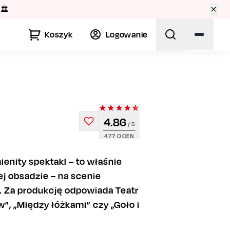
🏛️
Koszyk
Logowanie
4.86
/ 5
477
OCEN
enity spektakl – to właśnie
j obsadzie – na scenie
ę. Za produkcję odpowiada Teatr
w”, „Między łóżkami” czy „Goło i