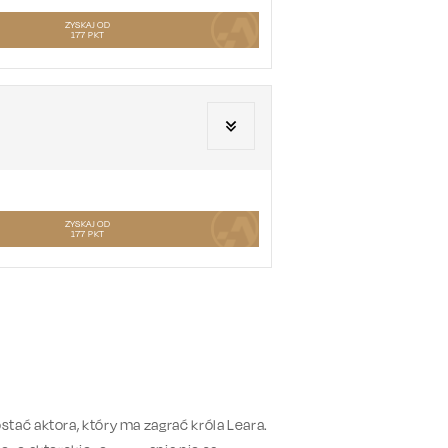
ZYSKAJ OD
177
PKT
ZYSKAJ OD
177
PKT
ać aktora, który ma zagrać króla Leara.