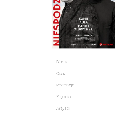
Bilety
Opis
Recenzje
Zdjęcia
Artyści