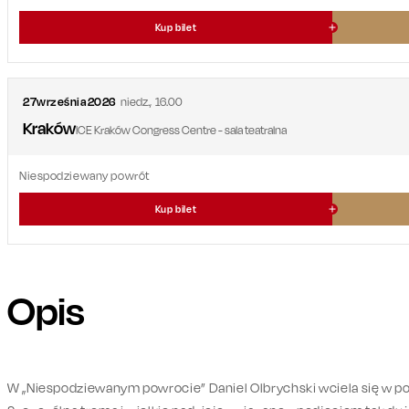
Kup bilet
27
września
2026
niedz.
,
16.00
Kraków
ICE Kraków Congress Centre - sala teatralna
Niespodziewany powrót
Kup bilet
Opis
W „Niespodziewanym powrocie” Daniel Olbrychski wciela się w post