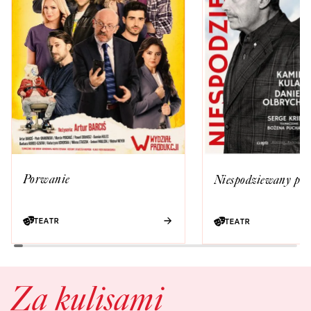
Porwanie
Niespodziewany po
TEATR
TEATR
Za kulisami