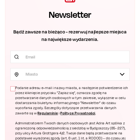
Newsletter
Bądź zawsze na bieżąco - rezerwuj najlepsze miejsca
na największe wydarzenia.
Miasto
Podanie adresu e-mail i nazwy miasta, a następnie potwierdzenie ich
przez kliknięcie przycisku "Zapisz się", oznacza zgodę na
przetwarzanie danych osobowych w tym zakresie, wyłącznie w celu
dostarczania biuletynu informacyjnego "Newsletter" do czasu
wycofania zgody. Szczegóły dotyczące przetwarzania danych
Regulaminie
Polityce Prywatności
zawarte są w
i
.
Administratorem Twoich danych osobowych jest Adria Art spółka z
ograniczoną odpowiedzialnością z siedzibą w Bydgoszczy (85- 227),
przy ulicy Artura Grottgera 4/2. Twoje dane będą przetwarzane na
podstawie wyrażonej zgody (art. 6 ust. 1 lit. a RODOD) – do czasu jej