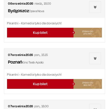
06
września
2026
niedz.
,
16.00
Bydgoszcz
Opera Nova
Pikantni
- Komedia tylko dla dorosłych!
ZYSKAJ OD
Kup bilet
270
PKT
07
września
2026
pon.
,
15.15
Poznań
Kino Teatr Apollo
Pikantni
- Komedia tylko dla dorosłych!
ZYSKAJ OD
Kup bilet
300
PKT
07
września
2026
pon.
,
18.00