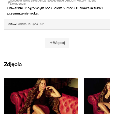
Szczecin, Nowa Dekadencja Szczecińskie Centrum Kultury - Scena
Dekadencja
Odważnie i z ogromnym poczuciem humoru. Ciekawa sztuka z
przymrużeniem oka.
Siwa
Dodano:
20
lipca
2026
Więcej
Zdjęcia