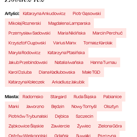
Artyści:
Katarzyna Ankudowicz
Piotr Gąsowski
Mikołaj Roznerski
Magdalena Lamparska
Przemysław Sadowski
Maria Niklińska
Marcin Perchuć
Krzysztof Cugowski
Varius Manx
Tomasz Karolak
Maryla Rodowicz
Katarzyna Ptasińska
Jakub Przebindowski
Natalia Iwańska
Hanna Turnau
Karol Dziuba
Diana Kadłubowska
Małe TGD
Katarzyna Kołeczek
Arkadiusz Jakubik
Miasta:
Radomsko
Stargard
Ruda Śląska
Pabianice
Marki
Jaworzno
Będzin
Nowy Tomyśl
Olsztyn
Piotrków Trybunalski
Dębica
Szczecin
Ząbkowice Śląskie
Zawiercie
Żywiec
Zielona Góra
Ostrów Wielkopolski
Gdańsk
Suwałki
Pszczyna