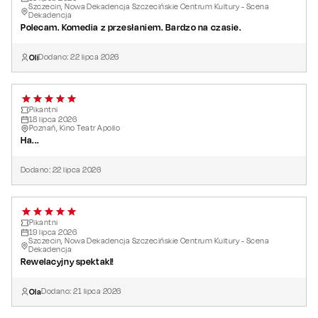
Szczecin, Nowa Dekadencja Szczecińskie Centrum Kultury - Scena
Dekadencja
Polecam. Komedia z przesłaniem. Bardzo na czasie.
Oli
Dodano:
22
lipca
2026
Pikantni
18
lipca
2026
Poznań, Kino Teatr Apollo
Ha...
Dodano:
22
lipca
2026
Pikantni
19
lipca
2026
Szczecin, Nowa Dekadencja Szczecińskie Centrum Kultury - Scena
Dekadencja
Rewelacyjny spektakl!
Ola
Dodano:
21
lipca
2026