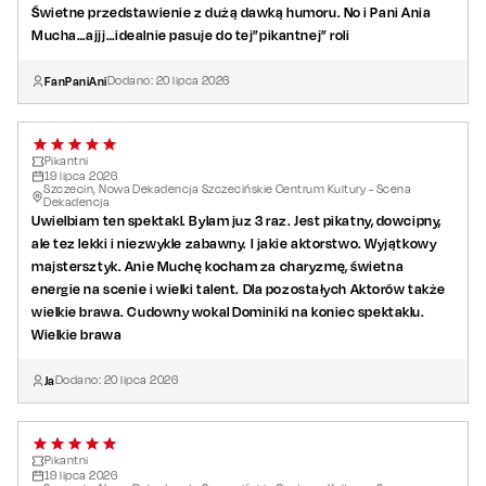
Świetne przedstawienie z dużą dawką humoru. No i Pani Ania
Mucha…ajjj…idealnie pasuje do tej”pikantnej” roli
FanPaniAni
Dodano:
20
lipca
2026
Pikantni
19
lipca
2026
Szczecin, Nowa Dekadencja Szczecińskie Centrum Kultury - Scena
Dekadencja
Uwielbiam ten spektakl. Bylam juz 3 raz. Jest pikatny, dowcipny,
ale tez lekki i niezwykle zabawny. I jakie aktorstwo. Wyjątkowy
majstersztyk. Anie Muchę kocham za charyzmę, świetna
energie na scenie i wielki talent. Dla pozostałych Aktorów także
wielkie brawa. Cudowny wokal Dominiki na koniec spektaklu.
Wielkie brawa
Ja
Dodano:
20
lipca
2026
Pikantni
19
lipca
2026