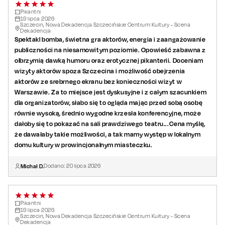
Pikantni
19
lipca
2026
Szczecin, Nowa Dekadencja Szczecińskie Centrum Kultury - Scena
Dekadencja
Spektakl bomba, świetna gra aktorów, energia i zaangażowanie
publiczności na niesamowitym poziomie. Opowieść zabawna z
olbrzymią dawką humoru oraz erotycznej pikanterii. Doceniam
wizyty aktorów spoza Szczecina i możliwość obejrzenia
aktorów ze srebrnego ekranu bez konieczności wizyt w
Warszawie. Za to miejsce jest dyskusyjne i z całym szacunkiem
dla organizatorów, słabo się to ogląda mając przed sobą osobę
równie wysoką, średnio wygodne krzesła konferencyjne, może
dałoby się to pokazać na sali prawdziwego teatru...Cena myślę,
że dawałaby takie możliwości, a tak mamy występ w lokalnym
domu kultury w prowincjonalnym miasteczku.
Michał D.
Dodano:
20
lipca
2026
Pikantni
19
lipca
2026
Szczecin, Nowa Dekadencja Szczecińskie Centrum Kultury - Scena
Dekadencja