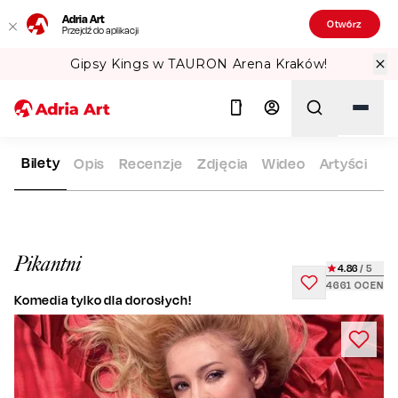
Adria Art
Otwórz
Przejdź do aplikacji
Gipsy Kings w TAURON Arena Kraków!
Bilety
Opis
Recenzje
Zdjęcia
Wideo
Artyści
ADRIA ART
REPERTUAR
PIKANTNI
Szukaj
Pikantni
4.86
/ 5
4661
OCEN
Komedia tylko dla dorosłych!