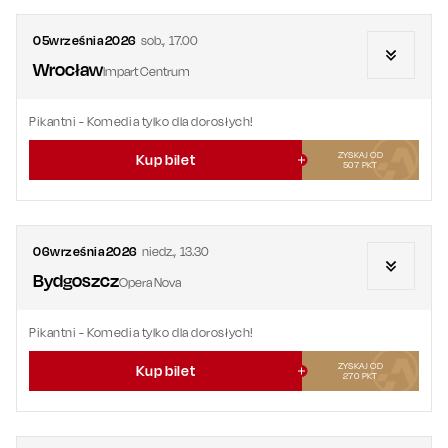
05
września
2026
sob.
,
17.00
Wrocław
Impart Centrum
Pikantni
- Komedia tylko dla dorosłych!
ZYSKAJ OD
Kup bilet
507
PKT
06
września
2026
niedz.
,
13.30
Bydgoszcz
Opera Nova
Pikantni
- Komedia tylko dla dorosłych!
ZYSKAJ OD
Kup bilet
270
PKT