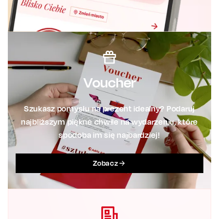
Voucher
Szukasz pomysłu na prezent idealny? Podaruj
najbliższym piękne chwile na wydarzeniu, które
spodoba im się najbardziej!
Zobacz