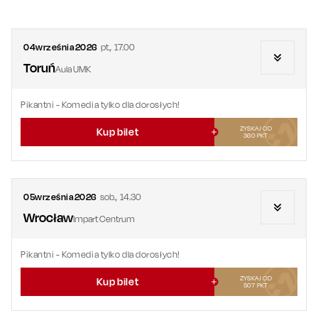
04
września
2026
pt.
,
17.00
Toruń
Aula UMK
Pikantni
- Komedia tylko dla dorosłych!
ZYSKAJ OD
Kup bilet
360
PKT
05
września
2026
sob.
,
14.30
Wrocław
Impart Centrum
Pikantni
- Komedia tylko dla dorosłych!
ZYSKAJ OD
Kup bilet
507
PKT