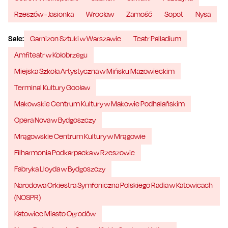
Rzeszów - Jasionka
Wrocław
Zamość
Sopot
Nysa
Sale:
Garnizon Sztuki w Warszawie
Teatr Palladium
Amfiteatr w Kołobrzegu
Miejska Szkoła Artystyczna w Mińsku Mazowieckim
Terminal Kultury Gocław
Makowskie Centrum Kultury w Makowie Podhalańskim
Opera Nova w Bydgoszczy
Mrągowskie Centrum Kultury w Mrągowie
Filharmonia Podkarpacka w Rzeszowie
Fabryka Lloyda w Bydgoszczy
Narodowa Orkiestra Symfoniczna Polskiego Radia w Katowicach
(NOSPR)
Katowice Miasto Ogrodów