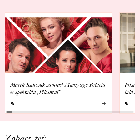
Marek Kaliszuk zamiast Maurycego Popiela
Pikant
w spektaklu „Pikantni”
jaki sp
Zobacz też