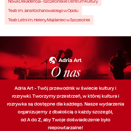
Nowa Dekadencja - Szczecińskie Centrum Kultury
Teatr im. Jana Kochanowskiego w Opolu
Teatr Letni im. Heleny Majdaniec w Szczecinie
O nas
Adria Art - Twój przewodnik w świecie kultury i
rozrywki. Tworzymy przestrzeń,
w której
kultura i
rozrywka są dostępne dla każdego. Nasze wydarzenia
organizujemy
z dbałością
o każdy szczegół,
od A do Z, aby
Twoje doświadczenie było
niepowtarzalne!