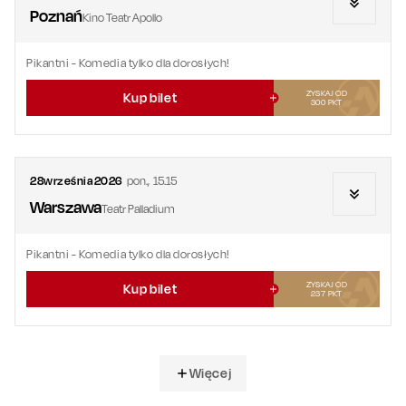
Poznań
Kino Teatr Apollo
Pikantni
- Komedia tylko dla dorosłych!
ZYSKAJ OD
Kup bilet
300
PKT
28
września
2026
pon.
,
15.15
Warszawa
Teatr Palladium
Pikantni
- Komedia tylko dla dorosłych!
ZYSKAJ OD
Kup bilet
237
PKT
Więcej