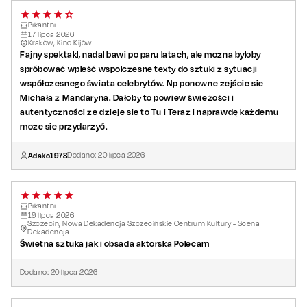
Pikantni
17
lipca
2026
Kraków, Kino Kijów
Fajny spektakl, nadal bawi po paru latach, ale mozna byloby
spróbować wpleść wspolczesne texty do sztuki z sytuacji
współczesnego świata celebrytów. Np ponowne zejście sie
Michała z Mandaryna. Dałoby to powiew świeżości i
autentyczności ze dzieje sie to Tu i Teraz i naprawdę każdemu
moze sie przydarzyć.
Adako1978
Dodano:
20
lipca
2026
Pikantni
19
lipca
2026
Szczecin, Nowa Dekadencja Szczecińskie Centrum Kultury - Scena
Dekadencja
Świetna sztuka jak i obsada aktorska Polecam
Dodano:
20
lipca
2026