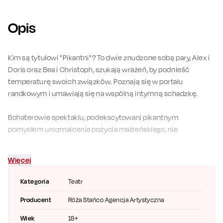
Opis
Kim są tytułowi "Pikantni"? To dwie znudzone sobą pary, Alex i
Doris oraz Bea i Christoph, szukają wrażeń, by podnieść
temperaturę swoich związków. Poznają się w portalu
randkowym i umawiają się na wspólną intymną schadzkę.
Bohaterowie spektaklu, podekscytowani pikantnym
pomysłem urozmaicenia pożycia małżeńskiego, nie
spodziewają się, co z tego wyniknie. Czy żądny nowych
eksperymentów Alex, jego sceptyczna żona Doris,
Więcej
nowoczesna i rozwiązła Bea oraz jej monogamiczny mąż
Christoph wiedzą, na co się decydują?
Kategoria
Teatr
Producent
Róża Stańco Agencja Artystyczna
Jak przekonamy się w teatrze, to spotkanie będzie dopiero
początkiem emocjonujących zmian w życiu całej czwórki.
Wiek
18+