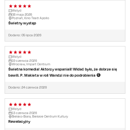
Obsada:
Anna Dereszowska
Wstyd
08
maja
2026
Marieta Żukowska
Poznań, Kino Teatr Apollo
Świetny występ
Szymon Bobrowski
Wojciech Zieliński
Dodano:
05
lipca
2026
Autor: Marek Modzelewski
Reżyser:
Wojciech Malajkat
Wstyd
Kostiumy: Zuzanna Kolanowska, Zuzanna Gąsiorowska
19
czerwca
2026
Wrocław, Impart Centrum
Scenografia: Wojciech Stefaniak
Świetna komedia! Aktorzy wspaniali! Widać było, że dobrze się
Producenci: Katarzyna Fukacz, Damian Słonina
bawili. P. Makieta w roli Wandzi nie do podrobienia 😅
Produkcja: Tito Productions, Spektaklove
Premiera: 9 października 2023
Dodano:
24
czerwca
2026
Wstyd
13
czerwca
2026
Bielsko-Biała, Bielskie Centrum Kultury
Rewelacyjny