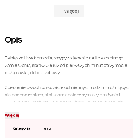
Więcej
Opis
Ta błyskotliwa komedia, rozgrywająca się na tle weselnego
zamieszania, sprawi, że już od pierwszych minut otrzymacie
dużą dawkę dobrej zabawy.
Zderzenie dwóch całkowicie odmiennych rodzin – różniących
się pochodzeniem, statusem społecznym, stylem życia i
zwyczajami – jest kanwą dla coraz bardziej ekscytujących
wydarzeń. Zdezorientowani i zszokowani rodzice
Więcej
narzeczonych próbują zapanować nad sytuacją, lecz ich
starania przeradzają się w kolejne pytania: co właściwie się
Kategoria
Teatr
wydarzyło? kto ponosi winę? co dalej z weselną celebracją?