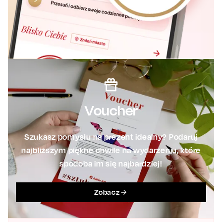
Voucher
Szukasz pomysłu na prezent idealny? Podaruj
najbliższym piękne chwile na wydarzeniu, które
spodoba im się najbardziej!
Zobacz