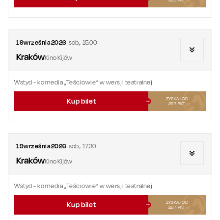
19
września
2026
sob.
,
15.00
Kraków
Kino Kijów
Wstyd
- komedia „Teściowie” w wersji teatralnej
ZYSKAJ OD
Kup bilet
297
PKT
19
września
2026
sob.
,
17.30
Kraków
Kino Kijów
Wstyd
- komedia „Teściowie” w wersji teatralnej
ZYSKAJ OD
Kup bilet
297
PKT