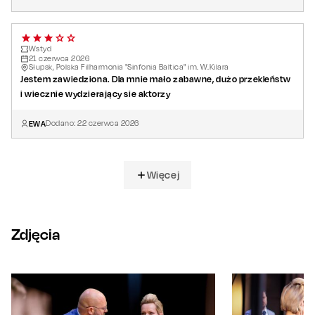
Wstyd
21
czerwca
2026
Słupsk, Polska Filharmonia "Sinfonia Baltica" im. W.Kilara
Jestem zawiedziona. Dla mnie mało zabawne, dużo przekleństw
i wiecznie wydzierający sie aktorzy
EWA
Dodano:
22
czerwca
2026
Więcej
Zdjęcia