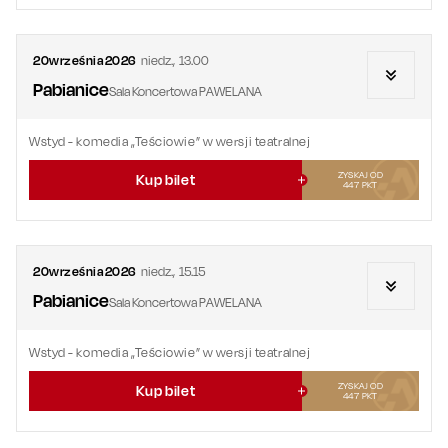
20
września
2026
niedz.
,
13.00
Pabianice
Sala Koncertowa PAWELANA
Wstyd
- komedia „Teściowie” w wersji teatralnej
ZYSKAJ OD
Kup bilet
447
PKT
20
września
2026
niedz.
,
15.15
Pabianice
Sala Koncertowa PAWELANA
Wstyd
- komedia „Teściowie” w wersji teatralnej
ZYSKAJ OD
Kup bilet
447
PKT