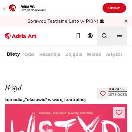
Adria Art
Otwórz
Przejdź do aplikacji
Sprawdź Teatralne Lato w PKiN! 🏛️
Bilety
Opis
Recenzje
Zdjęcia
Wideo
Artyści
ADRIA ART
REPERTUAR
WSTYD
Szukaj
Wstyd
4.73
/ 5
1978
OCEN
komedia „Teściowie” w wersji teatralnej