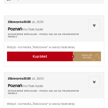
28
sierpnia
2026
pt.
,
15.30
Poznań
Kino Teatr Apollo
WYDARZENIE SPECJALNE - POCZUJ SIĘ JAK NA PRAWDZIWYM
WESELU
Wstyd
- komedia „Teściowie” w wersji teatralnej
ZYSKAJ OD
Kup bilet
270
PKT
28
sierpnia
2026
pt.
,
18.00
Poznań
Kino Teatr Apollo
WYDARZENIE SPECJALNE - POCZUJ SIĘ JAK NA PRAWDZIWYM
WESELU
Wstyd
- komedia „Teściowie” w wersji teatralnej