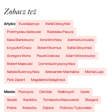
Zobacz też
Artyści:
Ewa Kasprzyk
Rafał Cieszyński
Przemysław Sadowski
Radosław Pazura
Kasia Stankiewicz
Ilona Wrońska
Joanna Kurowska
Krzysztof Dracz
Robert Rozmus
Rafał Olbrychski
Grzegorz Wons
Paweł Ciołkosz
Adam Woronowicz
Robert Majewski
Dominika Kryszczyńska
Natalia Świerczyńska
Aleksander Machalica
Michał Lupa
Piotr Zapert
Magdalena Waligórska
Miasta:
Pszczyna
Ostróda
Wałbrzych
Opole
Słupsk
Racibórz
Tomaszów Mazowiecki
Stargard
Police
Rzeszów
Dębica
Piotrków Trybunalski