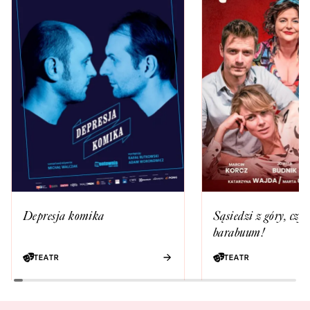
Depresja komika
Sąsiedzi z góry, czyl
barabuum!
TEATR
TEATR