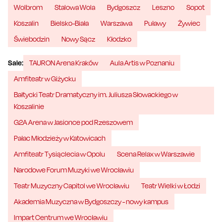
Wolbrom
Stalowa Wola
Bydgoszcz
Leszno
Sopot
Koszalin
Bielsko-Biała
Warszawa
Puławy
Żywiec
Świebodzin
Nowy Sącz
Kłodzko
Sale:
TAURON Arena Kraków
Aula Artis w Poznaniu
Amfiteatr w Giżycku
Bałtycki Teatr Dramatyczny im. Juliusza Słowackiego w
Koszalinie
G2A Arena w Jasionce pod Rzeszowem
Pałac Młodzieży w Katowicach
Amfiteatr Tysiąclecia w Opolu
Scena Relax w Warszawie
Narodowe Forum Muzyki we Wrocławiu
Teatr Muzyczny Capitol we Wrocławiu
Teatr Wielki w Łodzi
Akademia Muzyczna w Bydgoszczy - nowy kampus
Impart Centrum we Wrocławiu