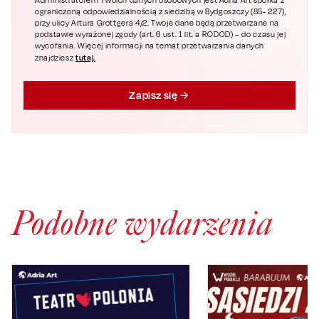
Administratorem Twoich danych osobowych jest Adria Art spółka z
ograniczoną odpowiedzialnością z siedzibą w Bydgoszczy (85- 227),
przy ulicy Artura Grottgera 4/2. Twoje dane będą przetwarzane na
podstawie wyrażonej zgody (art. 6 ust. 1 lit. a RODOD) – do czasu jej
wycofania. Więcej informacji na temat przetwarzania danych
tutaj.
znajdziesz
Zapisz się
Podobne wydarzenia