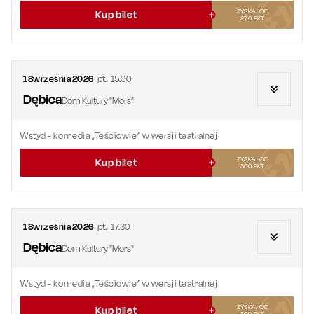
ZYSKAJ OD
Kup bilet
270
PKT
18
września
2026
pt.
,
15.00
Dębica
Dom Kultury "Mors"
Wstyd
- komedia „Teściowie” w wersji teatralnej
ZYSKAJ OD
Kup bilet
300
PKT
18
września
2026
pt.
,
17.30
Dębica
Dom Kultury "Mors"
Wstyd
- komedia „Teściowie” w wersji teatralnej
ZYSKAJ OD
Kup bilet
300
PKT