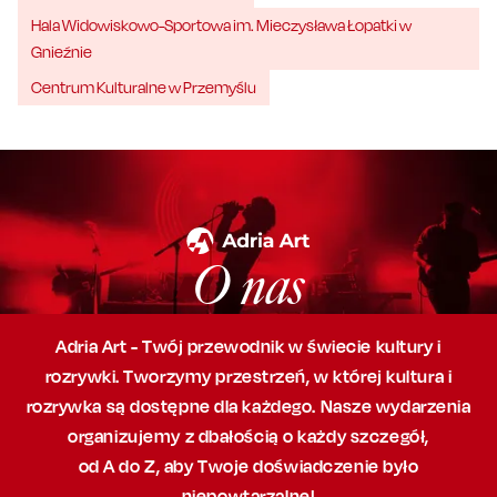
Hala Widowiskowo-Sportowa im. Mieczysława Łopatki w
Gnieźnie
Centrum Kulturalne w Przemyślu
O nas
Adria Art - Twój przewodnik w świecie kultury i
rozrywki. Tworzymy przestrzeń,
w której
kultura i
rozrywka są dostępne dla każdego. Nasze wydarzenia
organizujemy
z dbałością
o każdy szczegół,
od A do Z, aby
Twoje doświadczenie było
niepowtarzalne!