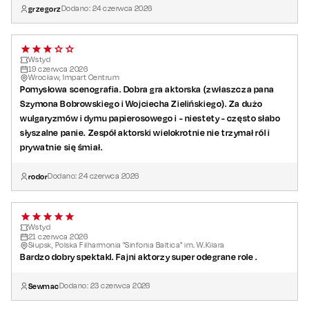
grzegorz
Dodano:
24
czerwca
2026
Wstyd
19
czerwca
2026
Wrocław, Impart Centrum
Pomysłowa scenografia. Dobra gra aktorska (zwłaszcza pana
Szymona Bobrowskiego i Wojciecha Zielińskiego). Za dużo
wulgaryzmów i dymu papierosowego i - niestety - często słabo
słyszalne panie. Zespół aktorski wielokrotnie nie trzymał ról i
prywatnie się śmiał.
rodor
Dodano:
24
czerwca
2026
Wstyd
21
czerwca
2026
Słupsk, Polska Filharmonia "Sinfonia Baltica" im. W.Kilara
Bardzo dobry spektakl. Fajni aktorzy super odegrane role .
Sewmac
Dodano:
23
czerwca
2026