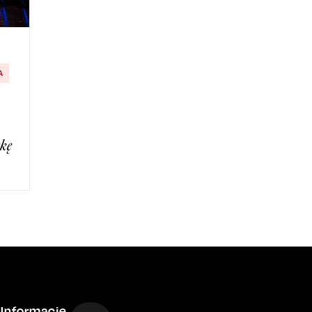
A
skę
Informacje