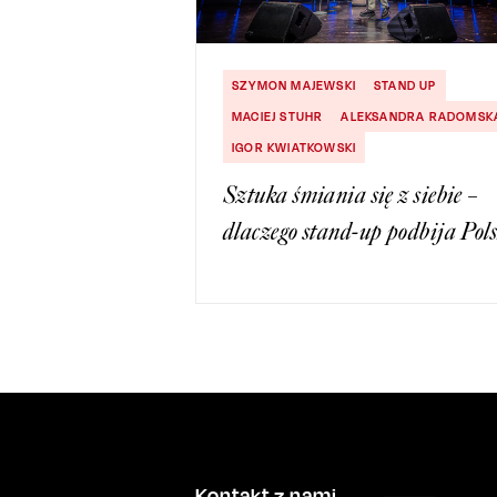
SZYMON MAJEWSKI
STAND UP
MACIEJ STUHR
ALEKSANDRA RADOMSK
IGOR KWIATKOWSKI
Sztuka śmiania się z siebie –
dlaczego stand-up podbija Pol
Kontakt z nami