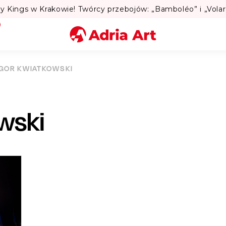
 przebojów: „Bamboléo” i „Volare”. 💃
Miasto
IGOR KWIATKOWSKI
Kategoria
wski
Szukaj