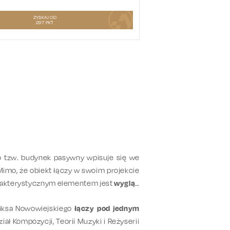
ZYSKAJ OD
297
PKT
o tzw. budynek pasywny wpisuje się we
Mimo, że obiekt łączy w swoim projekcie
rakterystycznym elementem jest
wygląd
liksa Nowowiejskiego
łączy pod jednym
ał Kompozycji, Teorii Muzyki i Reżyserii