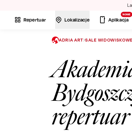
La
NOWE
Repertuar
Lokalizacje
Aplikacja
ADRIA ART
SALE WIDOWISKOW
Akademi
Bydgoszc
repertua