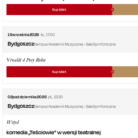
Kup bilet
16
września
2026
śr.
,
17.00
Bydgoszcz
Kampus Akademii Muzycznej - Sala Symfoniczna
Vivaldi 4 Pory Roku
Kup bilet
02
października
2026
pt.
,
15.30
Bydgoszcz
Kampus Akademii Muzycznej - Sala Symfoniczna
Wstyd
komedia „Teściowie” w wersji teatralnej