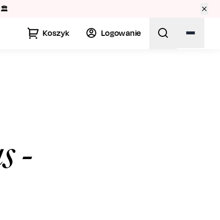
🏛️
Koszyk
Logowanie
S
s
-