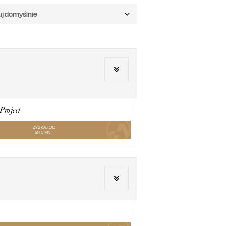
uj domyślnie
Project
ZYSKAJ OD
240
PKT