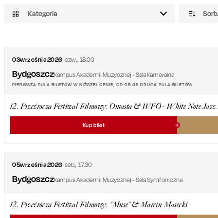
Kategoria
Sort
03
września
2026
czw.
,
18.00
Bydgoszcz
Kampus Akademii Muzycznej - Sala Kameralna
PIERWSZA PULA BILETÓW W NIŻSZEJ CENIE, OD 05.08 DRUGA PULA BILETÓW
12. Przeźrocza Festiwal Filmowy: Omasta & WFO - White Note Jazz 
Kup bilet
05
września
2026
sob.
,
17.30
Bydgoszcz
Kampus Akademii Muzycznej - Sala Symfoniczna
12. Przeźrocza Festiwal Filmowy: “Muse” & Marcin Masecki