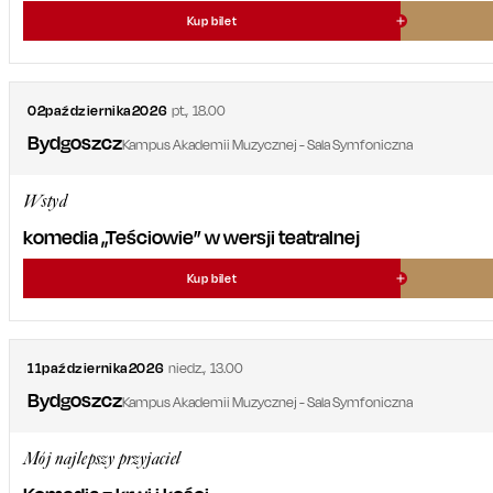
Kup bilet
02
października
2026
pt.
,
18.00
Bydgoszcz
Kampus Akademii Muzycznej - Sala Symfoniczna
Wstyd
komedia „Teściowie” w wersji teatralnej
Kup bilet
11
października
2026
niedz.
,
13.00
Bydgoszcz
Kampus Akademii Muzycznej - Sala Symfoniczna
Mój najlepszy przyjaciel