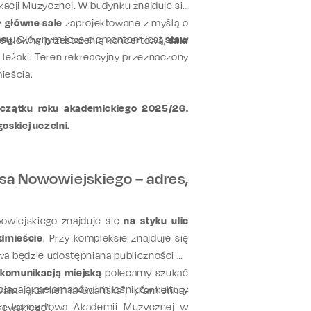
ukacji Muzycznej. W budynku znajduje się
y główne sale
zaprojektowane z myślą o
usu
. Głównym jego elementem jest
staw
zie główną przestrzenią koncertową,
sala
i leżaki. Teren rekreacyjny przeznaczony
ieścia.
czątku roku akademickiego 2025/26.
oskiej uczelni.
sa Nowowiejskiego – adres,
owiejskiego znajduje się
na styku ulic
dmieście
. Przy kompleksie znajduje się
owa będzie udostępniana publiczności na
ę
komunikacją miejską
polecamy szukać
iągają melomanów i miłośników kultury
mi „Kamienna-Gdańska”, „Kamienna-
sala koncertowa Akademii Muzycznej w
rewskiego”.