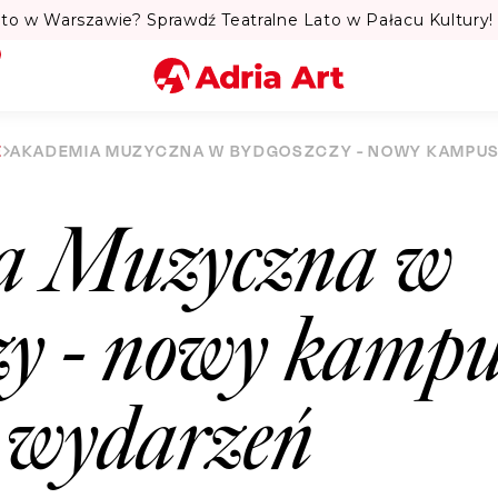
to w Warszawie? Sprawdź Teatralne Lato w Pałacu Kultury! 
Miasto
E
AKADEMIA MUZYCZNA W BYDGOSZCZY - NOWY KAMPU
Kategoria
a Muzyczna w
Szukaj
zy - nowy kampu
r wydarzeń