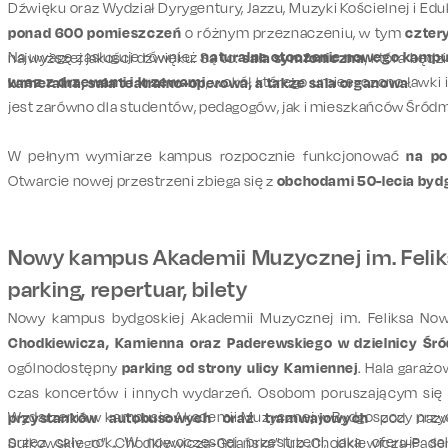
Dźwięku oraz Wydział Dyrygentury, Jazzu, Muzyki Kościelnej i Ed
ponad 600 pomieszczeń
o różnym przeznaczeniu, w tym
czter
Na uwagę zasługuje również
naturalne otoczenie nowego kamp
najwyższej jakości dźwięku. Są to:
sala symfoniczna
, która będ
wraz z drzewami i krzewami
, wokół którego umieszczono ławki 
kameralna, sala teatralno-operowa, a także sala organowa
.
jest zarówno dla studentów, pedagogów, jak i mieszkańców Śródm
W pełnym wymiarze kampus rozpocznie funkcjonować
na po
Otwarcie nowej przestrzeni zbiega się z
obchodami 50-lecia bydg
Nowy kampus Akademii Muzycznej im. Felik
parking, repertuar, bilety
Nowy kampus bydgoskiej Akademii Muzycznej im. Feliksa Now
Chodkiewicza, Kamienna oraz Paderewskiego w dzielnicy Śró
ogólnodostępny
parking od strony ulicy Kamiennej
. Hala garaż
czas koncertów i innych wydarzeń. Osobom poruszającym si
Wydarzenia w kampusie Akademii Muzycznej w Bydgoszczy przyc
przystanków autobusowych oraz tramwajowych
pod nazwa
przez cały rok. W nowoczesnej przestrzeni, jaką oferuje 
Sułkowskiego”, „Chodkiewicza-Gdańska” lub „Chodkiewicza-Pade