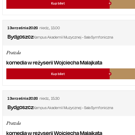
Kup bilet
13
września
2026
niedz.
,
13.00
Bydgoszcz
Kampus Akademii Muzycznej - Sala Symfoniczna
Prawda
komedia w reżyserii Wojciecha Malajkata
Kup bilet
13
września
2026
niedz.
,
15.30
Bydgoszcz
Kampus Akademii Muzycznej - Sala Symfoniczna
Prawda
komedia w reżyserii Wojciecha Malajkata