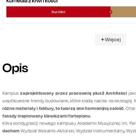
Komedia z krwi i kości
Kup bilet
Więcej
Opis
Kampus
zaprojektowany przez pracownię plus3 Architekci
jak
współczesne trendy budowlane, które kładą nacisk na ekologię. 
różne materiały i faktury, to tworzą one harmonijną całość
. Cha
fasady inspirowany klawiszami fortepianu
.
Kilka kondygnacji nowego kampusu Akademii Muzycznej im. Fe
dachem
Wydział Wokalno-Aktorski, Wydział Instrumentalny, Wydzi