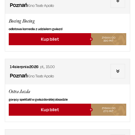
Poznań
Kino Teatr Apollo
Boeing Boeing
odlotowa komedia z udziałem gwiazd
ZYSKAJ OD
Kup bilet
390
PKT
14
sierpnia
2026
pt.
,
15.00
Poznań
Kino Teatr Apollo
Ostra Jazda
gorący spektakl w gwiazdorskiej obsadzie
ZYSKAJ OD
Kup bilet
270
PKT