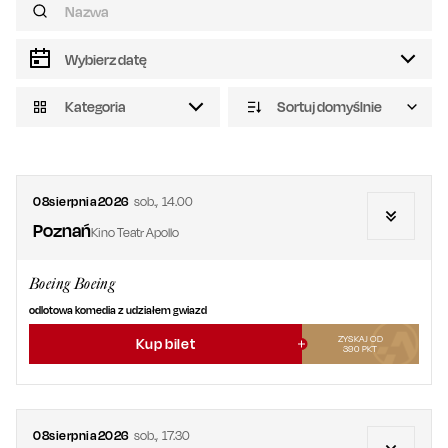
Kategoria
Sortuj domyślnie
08
sierpnia
2026
sob.
,
14.00
Poznań
Kino Teatr Apollo
Boeing Boeing
odlotowa komedia z udziałem gwiazd
ZYSKAJ OD
Kup bilet
390
PKT
08
sierpnia
2026
sob.
,
17.30