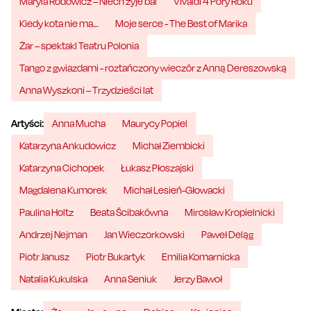
Maryla Rodowicz – Niech żyje bal
Vivaldi 4 Pory Roku
Kiedy kota nie ma…
Moje serce - The Best of Marika
Żar – spektakl Teatru Polonia
Tango z gwiazdami - roztańczony wieczór z Anną Dereszowską
Anna Wyszkoni – Trzydzieści lat
Artyści:
Anna Mucha
Maurycy Popiel
Katarzyna Ankudowicz
Michał Ziembicki
Katarzyna Cichopek
Łukasz Płoszajski
Magdalena Kumorek
Michał Lesień-Głowacki
Paulina Holtz
Beata Ścibakówna
Mirosław Kropielnicki
Andrzej Nejman
Jan Wieczorkowski
Paweł Deląg
Piotr Janusz
Piotr Bukartyk
Emilia Komarnicka
Natalia Kukulska
Anna Seniuk
Jerzy Bawoł