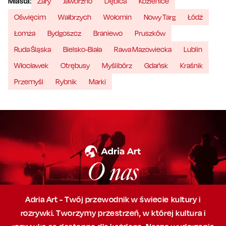
Miasta:
Żary
Jaworzno
Dębica
Kozienice
Oświęcim
Wałbrzych
Wołomin
Nowy Targ
Łódź
Łomża
Bydgoszcz
Braniewo
Pruszków
Ruda Śląska
Bielsko-Biała
Rawa Mazowiecka
Lublin
Włocławek
Otrębusy
Myślibórz
Gdańsk
Kraśnik
Przemyśl
Rybnik
Marki
O nas
Adria Art - Twój przewodnik w świecie kultury i
rozrywki. Tworzymy przestrzeń,
w której
kultura i