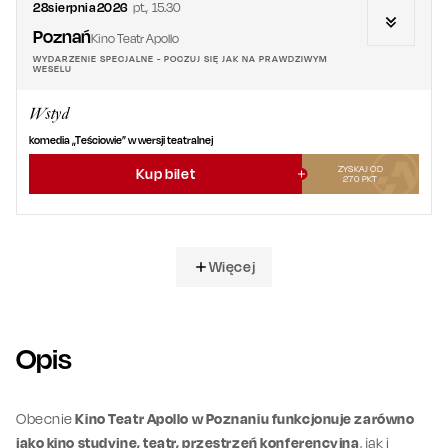
28
sierpnia
2026
pt.
,
15.30
Poznań
Kino Teatr Apollo
WYDARZENIE SPECJALNE - POCZUJ SIĘ JAK NA PRAWDZIWYM
WESELU
Wstyd
komedia „Teściowie” w wersji teatralnej
ZYSKAJ OD
Kup bilet
270
PKT
Więcej
Opis
Obecnie
Kino Teatr Apollo w Poznaniu funkcjonuje zarówno
jako kino studyjne, teatr, przestrzeń konferencyjna
, jak i