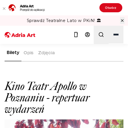
Adria Art
Otwórz
Przejdź do aplikacji
Sprawdź Teatralne Lato w PKiN! 🏛️
Bilety
Opis
Zdjęcia
ADRIA ART
SALE WIDOWISKOWE
KINO TEATR APOLLO W P
Szukaj
Kino Teatr Apollo w
Poznaniu
- repertuar
wydarzeń