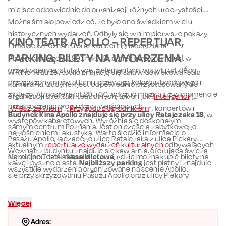
miejsce odpowiednie do organizacji różnych uroczystości.
Można śmiało powiedzieć, że było ono świadkiem wielu
historycznych wydarzeń. Odbyły się w nim pierwsze pokazy
KINO TEATR APOLLO – REPERTUAR,
filmowe w Poznaniu oraz koncert Ignacego Jana
PARKING, BILETY NA WYDARZENIA
Paderewskiego w 1901 roku. Budynek utrzymany jest w
przedwojennej stylistyce, z elementami w stylu art déco,
W Kino Teatrze Apollo znajdują się sala widowiskowa i sala
przygaszonymi światłami i przewagą kolorów bordowego i
kameralna. Budynek jest odpowiednio przystosowany do
złotego. Atmosferę lat 20. i 30. odczuć można już w momencie
organizacji spektakli teatralnych, takich jak „
Inteligenci
”,
przekroczenia progu drzwi wejściowych.
„
Wiesz, że wiem
”, „
Przygoda z ogrodnikiem
”, koncertów i
Budynek Kina Apollo znajduje się przy ulicy Ratajczaka 18
, w
występów kabaretowych. Wyróżnia się doskonałym
samym centrum Poznania. Jest on częścią zabytkowego
nagłośnieniem i akustyką. Warto śledzić informacje o
Pasażu Apollo, łączącego ulicę Ratajczaka z ulicą Piekary.
aktualnym
repertuarze wydarzeń kulturalnych
odbywających
Wewnątrz budynku znajduje się kawiarnia, oferująca świeżą
się w Kino Teatrze Apollo.
Na miejscu działa
kasa biletowa
, gdzie można kupić bilety na
kawę i pyszne ciasta.
Najbliższy parking
jest płatny i znajduje
wszystkie wydarzenia organizowane na scenie Apollo.
się przy skrzyżowaniu Pasażu Apollo oraz ulicy Piekary.
Więcej
Adres: