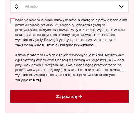
Miasto
Podanie adresu e-mail i nazwy miasta, a następnie potwierdzenie ich
przez kliknięcie przycisku "Zapisz się", oznacza zgodę na
przetwarzanie danych osobowych w tym zakresie, wyłącznie w celu
dostarczania biuletynu informacyjnego "Newsletter" do czasu
wycofania zgody. Szczegóły dotyczące przetwarzania danych
Regulaminie
Polityce Prywatności
zawarte są w
i
.
Administratorem Twoich danych osobowych jest Adria Art spółka z
ograniczoną odpowiedzialnością z siedzibą w Bydgoszczy (85- 227),
przy ulicy Artura Grottgera 4/2. Twoje dane będą przetwarzane na
podstawie wyrażonej zgody (art. 6 ust. 1 lit. a RODOD) – do czasu jej
wycofania. Więcej informacji na temat przetwarzania danych
tutaj.
znajdziesz
Zapisz się