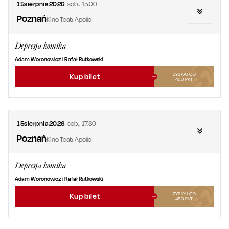
15
sierpnia
2026
sob.
,
15.00
Poznań
Kino Teatr Apollo
Depresja komika
Adam Woronowicz i Rafał Rutkowski
ZYSKAJ OD
Kup bilet
450
PKT
15
sierpnia
2026
sob.
,
17.30
Poznań
Kino Teatr Apollo
Depresja komika
Adam Woronowicz i Rafał Rutkowski
ZYSKAJ OD
Kup bilet
450
PKT