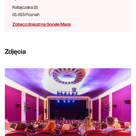
Ratajczaka 18
61-815
Poznań
Zobacz dojazd na Google Maps
Zdjęcia