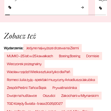
Zobacz też
Wydarzenia:
Jedyne najwyższe drzewa na Ziemi
MUMIO - 25 lat w 25 kawałkach
Boeing Boeing
Domisie
Wieczorek pożegnalny
Wacław rządzi! Wielka sztuka tylko dla Pań
Romeo i Julia żyją - spektakl muzyczny Arkadiusza Jakubika
Zespół Pieśni i Tańca Śląsk
Prywatna klinika
Dwoje na huśtawce
Oszuści
Zakochani w Młynarskim
TGD Kolędy Świata - trasa 2026/2027