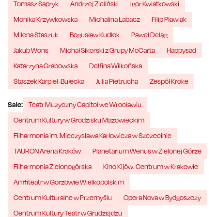
Tomasz Sapryk
Andrzej Zieliński
Igor Kwiatkowski
Monika Krzywkowska
Michalina Łabacz
Filip Pławiak
Milena Staszuk
Bogusław Kudłek
Paweł Deląg
Jakub Wons
Michał Sikorski z Grupy MoCarta
Happysad
Katarzyna Grabowska
Delfina Wilkońska
Staszek Karpiel-Bułecka
Julia Pietrucha
Zespół Kroke
Sale:
Teatr Muzyczny Capitol we Wrocławiu
Centrum Kultury w Grodzisku Mazowieckim
Filharmonia im. Mieczysława Karłowicza w Szczecinie
TAURON Arena Kraków
Planetarium Wenus w Zielonej Górze
Filharmonia Zielonogórska
Kino Kijów. Centrum w Krakowie
Amfiteatr w Gorzowie Wielkopolskim
Centrum Kulturalne w Przemyślu
Opera Nova w Bydgoszczy
Centrum Kultury Teatr w Grudziądzu