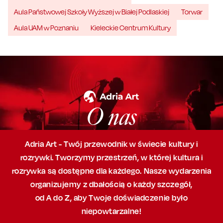
Aula Państwowej Szkoły Wyższej w Białej Podlaskiej
Torwar
Aula UAM w Poznaniu
Kieleckie Centrum Kultury
O nas
Adria Art - Twój przewodnik w świecie kultury i
rozrywki. Tworzymy przestrzeń,
w której
kultura i
rozrywka są dostępne dla każdego. Nasze wydarzenia
organizujemy
z dbałością
o każdy szczegół,
od A do Z, aby
Twoje doświadczenie było
niepowtarzalne!