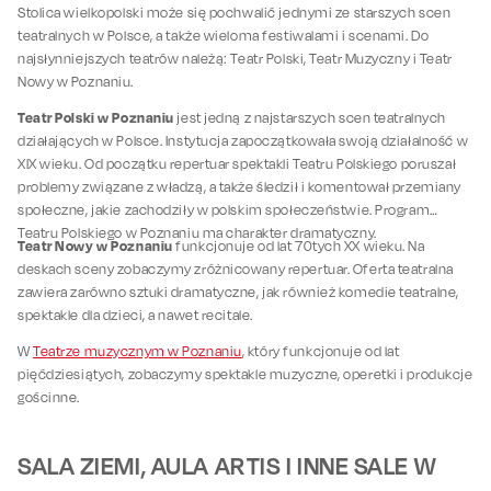
Stolica wielkopolski może się pochwalić jednymi ze starszych scen
teatralnych w Polsce, a także wieloma festiwalami i scenami. Do
najsłynniejszych teatrów należą: Teatr Polski, Teatr Muzyczny i Teatr
Nowy w Poznaniu.
Teatr Polski w Poznaniu
jest jedną z najstarszych scen teatralnych
działających w Polsce. Instytucja zapoczątkowała swoją działalność w
XIX wieku. Od początku repertuar spektakli Teatru Polskiego poruszał
problemy związane z władzą, a także śledził i komentował przemiany
społeczne, jakie zachodziły w polskim społeczeństwie. Program
Teatru Polskiego w Poznaniu ma charakter dramatyczny.
Teatr Nowy w Poznaniu
funkcjonuje od lat 70tych XX wieku. Na
deskach sceny zobaczymy zróżnicowany repertuar. Oferta teatralna
zawiera zarówno sztuki dramatyczne, jak również komedie teatralne,
spektakle dla dzieci, a nawet recitale.
W
Teatrze muzycznym w Poznaniu
, który funkcjonuje od lat
pięćdziesiątych, zobaczymy spektakle muzyczne, operetki i produkcje
gościnne.
SALA ZIEMI, AULA ARTIS I INNE SALE W