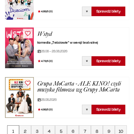
Sprawdź bilety
4.89
/5 (
0
)
Wstyd
komedia „Teściowie” w wersji teatralnej
28.08 – 28.08.2026
Sprawdź bilety
4.73
/5 (
0
)
Grupa MoCarta - ALE KINO! czyli
muzyka filmowa wg Grupy MoCarta
28.08.2026
Sprawdź bilety
4.86
/5 (
0
)
1
2
3
4
5
6
7
8
9
10