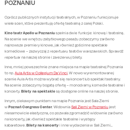
POZNANIU
Oprócz publicznych instytucji teatralnych, w Poznaniu funkcjonuje
wiele scen, które prezentują ofertę teatralną z całej Polski.
Kino teatr Apollo w Poznaniu
spełnia dwie funkcje: kinową i teatralną.
Na scenie we wnętrzu zabytkowego pasażu zobaczymy zarówno
najnowsze premiery kinowe, jak również gościnne spektakle
komediowe – zazwyczaj z repertuaru teatrów warszawskich. Sprawdź
repertuar na naszej stronie i zarezerwuj bilety.
Inne, mniej powszechnie znane miejsca na mapie teatralnej Poznania
to np.
Aula Artis w Collegium Da Vinci
. W nowo wyremontowanej
scenie Aula Artis można wybrać się na koncert lub spektakl teatralny.
Na scenie zobaczymy bogatą ofertę – monodramy, komedie teatralne i
Bilety na spektakle
koncerty.
są dostępne online na naszej stronie.
Innym, ciekawym punktem na mapie Poznania jest Sala Ziemi
Poznań Congress Center
w
. Widownia
Sali Ziemi w Poznaniu
jest
niesamowicie elastyczna, co pozwala zgromadzić widownie zarówno
na koncerty, jak również spektakle teatralne i występy
Bilety na koncerty
kabaretowe.
i inne wydarzenia w Sali Ziemi