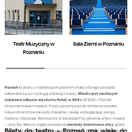
Teatr Muzyczny w
Sala Ziemi w Poznaniu
Poznaniu
Poznań
to jedno z najstarszych polskich miast, którego początki
Miasto jest możliwym
datowane są już na drugą połowę X wieku.
miejscem odbycia się chrztu Polski w 966 r.
W 1253 r. Poznań
otrzymał prawa miejskie. Przez ponad tysiąc lat istnienia ośrodek
kilkukrotnie zmieniał swój charakter i skalę, wzbogacając swoją
historię i obyczaje. Rokrocznie 11 listopada Przy głównej arterii miasta
obchody imieninowe ulicy
– ulicy Św. Marcin, organizowane są
, gdzie
Bilety do teatru - Poznań ma wiele do
mieszkańcy zbierają się w korowód i świętują. W 2022 r. w Poznaniu