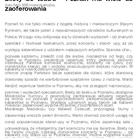
żyło 540 365 mieszkańców.
zaoferowania
Poznań to nie tylko miasto z bogatą historią i malowniczym Starym
Rynkiem, ale także jeden z najważniejszych ośrodków kulturalnych w
Polsce. W ciągu roku odbywają się tu dziesiątki wydarzeń - od znanych
spektakli i festiwali teatralnych, przez koncerty i stand- upy, aż po
występy kabaretowe z udziałem najlepszych artystów. Szeroka oferta
pozwala każdemu znaleźć coś dla siebie, niezależnie od tego, czy
Teatry w Poznaniu prezentują repertuar, który zadowoli zarówno
interesują Państwa komedie sceniczne, koncerty na żywo, czy
miłośników klasyki, jak i widzów poszukujących lżejszej rozrywki. W
kabarety w nowoczesnym wydaniu.
ofercie znajdą Państwo także spektakle dla dzieci, które stanowią
doskonały sposób na wartościowe spędzenie czasu z rodziną. Warto
śledzić repertuar teatrów w Poznaniu, aby nie przegapić najnowszych
premier i wydarzeń specjalnych. Bilety do teatru w Poznaniu dostępne
Miłośników humoru z pewnością zainteresuje aktualny repertuar
są online, co pozwala z wyprzedzeniem zarezerwować najlepsze
kabaretów w Poznaniu. Występy uznanych grup, takich jak Kabaret
miejsca i zaplanować wyjście do jednej z poznańskich scen.
Moralnego Niepokoju czy Kabaret Czesuaf, przyciągają tłumy i
zapewniają wieczór pełen śmiechu. Warto również zwrócić uwagę na
coraz popularniejsze stand-upy w Poznaniu, które zapełniają sale i
udowadniają, że inteligentny żart sceniczny ma się świetnie. Bilety na
Na fanów muzyki czekają różnorodne koncerty w Poznaniu - od
kabarety czy stand up w Poznaniu również można wygodnie kupić