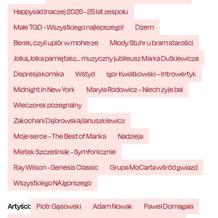
Happysad Inaczej 2026 - 25 lat zespołu
Małe TGD - Wszystkiego najlepszego!
Dżem
Berek, czyli upiór w moherze
Młody Stuhr u bram starości
Jolka, Jolka pamiętasz… muzyczny jubileusz Marka Dutkiewicza
Depresja komika
Wstyd
Igor Kwiatkowski – Introwertyk
Midnight in New York
Maryla Rodowicz – Niech żyje bal
Wieczorek pożegnalny
Zakochani Dąbrowska/Januszkiewicz
Moje serce - The Best of Marika
Nadzieja
Mietek Szcześniak - Symfonicznie
Ray Wilson - Genesis Classic
Grupa MoCarta wśród gwiazd
Wszystkiego NAJgorszego
Artyści:
Piotr Gąsowski
Adam Nowak
Paweł Domagała