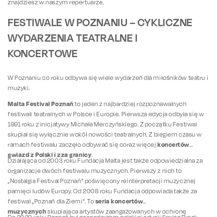
znajdziesz w naszym repertuarze.
FESTIWALE W POZNANIU – CYKLICZNE
WYDARZENIA TEATRALNE I
KONCERTOWE
W Poznaniu co roku odbywa się wiele wydarzeń dla miłośników teatru i
muzyki.
Malta Festival Poznań
to jeden z najbardziej rozpoznawalnych
festiwali teatralnych w Polsce i Europie. Pierwsza edycja odbyła się w
1991 roku z inicjatywy Michała Merczyńskiego. Z początku Festiwal
skupiał się wyłącznie wokół nowości teatralnych. Z biegiem czasu w
koncertów
ramach festiwalu zaczęło odbywać się coraz więcej
gwiazd z Polski i zza granicy
.
Działająca od 2003 roku Fundacja Malta jest także odpowiedzialna za
organizacje dwóch festiwalu muzycznych. Pierwszy z nich to
„Nostalgia Festival Poznań” poświęcony reinterpretacji muzycznej
pamięci ludów Europy. Od 2008 roku Fundacja odpowiada także za
seria koncertów
festiwal „Poznań dla Ziemi”. To
muzycznych
skupiająca artystów zaangażowanych w ochronę