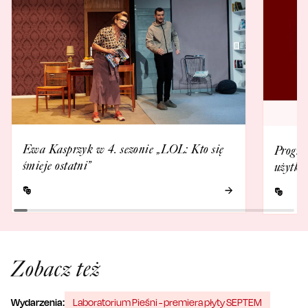
Ewa Kasprzyk w 4. sezonie „LOL: Kto się
Progra
śmieje ostatni”
użytko
Zobacz też
Wydarzenia:
Laboratorium Pieśni - premiera płyty SEPTEM