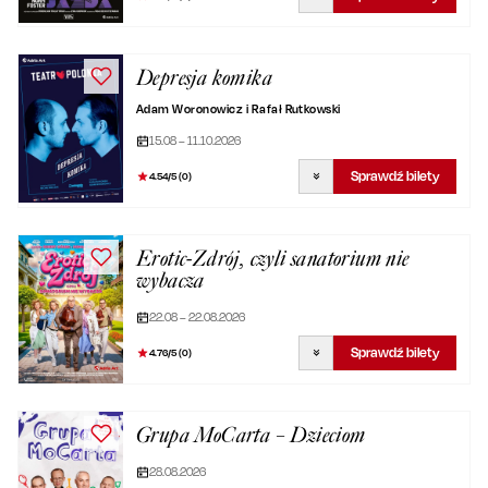
Depresja komika
Adam Woronowicz i Rafał Rutkowski
15.08 – 11.10.2026
Sprawdź bilety
4.54
/5 (
0
)
Erotic-Zdrój, czyli sanatorium nie
wybacza
22.08 – 22.08.2026
Sprawdź bilety
4.76
/5 (
0
)
Grupa MoCarta – Dzieciom
28.08.2026