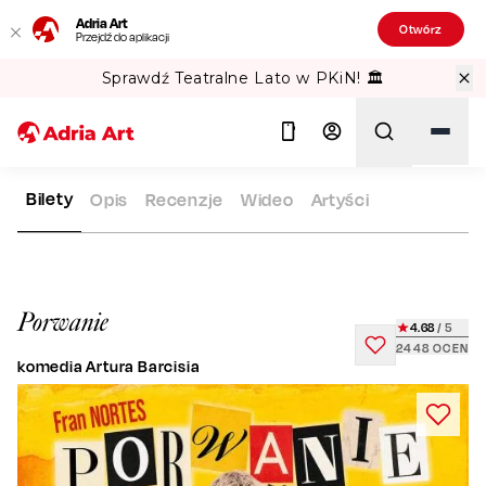
Adria Art
Otwórz
Przejdź do aplikacji
Sprawdź Teatralne Lato w PKiN! 🏛️
Bilety
Opis
Recenzje
Wideo
Artyści
ADRIA ART
REPERTUAR
PORWANIE
Szukaj
Porwanie
4.68
/ 5
2448
OCEN
komedia Artura Barcisia