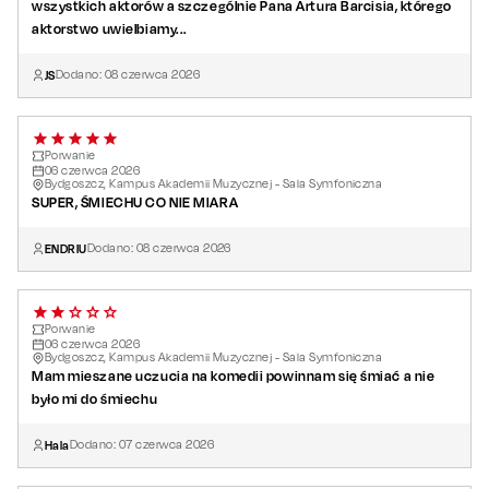
wszystkich aktorów a szczególnie Pana Artura Barcisia, którego
aktorstwo uwielbiamy...
JS
Dodano:
08
czerwca
2026
Porwanie
06
czerwca
2026
Bydgoszcz, Kampus Akademii Muzycznej - Sala Symfoniczna
SUPER, ŚMIECHU CO NIE MIARA
ENDRIU
Dodano:
08
czerwca
2026
Porwanie
06
czerwca
2026
Bydgoszcz, Kampus Akademii Muzycznej - Sala Symfoniczna
Mam mieszane uczucia na komedii powinnam się śmiać a nie
było mi do śmiechu
Hala
Dodano:
07
czerwca
2026