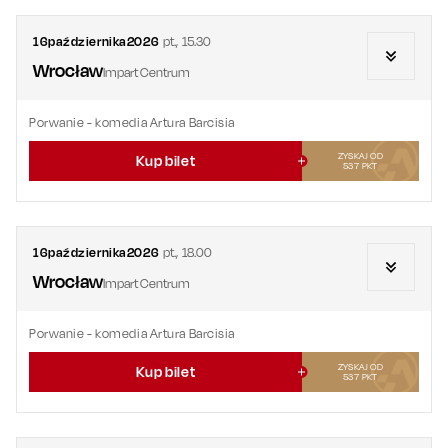
16
października
2026
pt.
,
15.30
Wrocław
Impart Centrum
Porwanie
- komedia Artura Barcisia
ZYSKAJ OD
Kup bilet
537
PKT
16
października
2026
pt.
,
18.00
Wrocław
Impart Centrum
Porwanie
- komedia Artura Barcisia
ZYSKAJ OD
Kup bilet
537
PKT