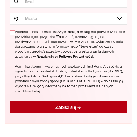
Miasto
Podanie adresu e-mail i nazwy miasta, a następnie potwierdzenie ich
przez kliknięcie przycisku "Zapisz się", oznacza zgodę na
przetwarzanie danych osobowych w tym zakresie, wyłącznie w celu
dostarczania biuletynu informacyjnego "Newsletter" do czasu
wycofania zgody. Szczegóły dotyczące przetwarzania danych
Regulaminie
Polityce Prywatności
zawarte są w
i
.
Administratorem Twoich danych osobowych jest Adria Art spółka z
ograniczoną odpowiedzialnością z siedzibą w Bydgoszczy (85- 227),
przy ulicy Artura Grottgera 4/2. Twoje dane będą przetwarzane na
podstawie wyrażonej zgody (art. 6 ust. 1 lit. a RODOD) – do czasu jej
wycofania. Więcej informacji na temat przetwarzania danych
tutaj.
znajdziesz
Zapisz się