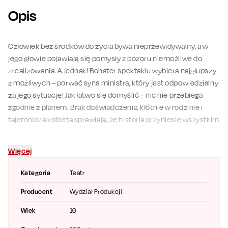
Opis
Człowiek bez środków do życia bywa nieprzewidywalny, a w
jego głowie pojawiają się pomysły z pozoru niemożliwe do
zrealizowania. A jednak! Bohater spektaklu wybiera najgłupszy
z możliwych – porwać syna ministra, który jest odpowiedzialny
za jego sytuację! Jak łatwo się domyślić – nic nie przebiega
zgodnie z planem. Brak doświadczenia, kłótnie w rodzinie i
tajemnicza kobieta sprawiają, że historia przyniesie wszystkim
mnóstwo niespodzianek!
Gwiazdorska obsada, kryminalna intryga i zaskakujące zwroty
Więcej
akcji to tylko część z tego, co czeka na publiczność podczas
Kategoria
Teatr
tego komicznego spektaklu!
Producent
Wydział Produkcji
Obsada
:
Wiek
16
Barbara Kurdej-Szatan
/
Katarzyna Ucherska
/
Milena Staszuk