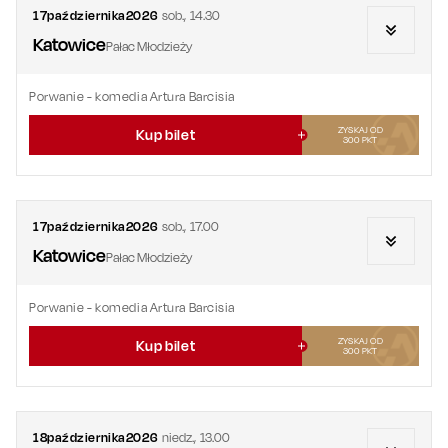
17
października
2026
sob.
,
14.30
Katowice
Pałac Młodzieży
Porwanie
- komedia Artura Barcisia
ZYSKAJ OD
Kup bilet
300
PKT
17
października
2026
sob.
,
17.00
Katowice
Pałac Młodzieży
Porwanie
- komedia Artura Barcisia
ZYSKAJ OD
Kup bilet
300
PKT
18
października
2026
niedz.
,
13.00