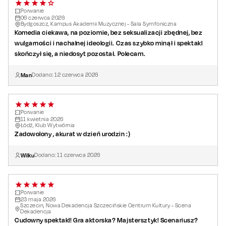
Porwanie
06
czerwca
2026
Bydgoszcz, Kampus Akademii Muzycznej - Sala Symfoniczna
Komedia ciekawa, na poziomie, bez seksualizacji zbędnej, bez
wulgarności i nachalnej ideologii. Czas szybko minął i spektakl
skończył się, a niedosyt pozostał. Polecam.
Man
Dodano:
12
czerwca
2026
Porwanie
11
kwietnia
2026
Łódź, Klub Wytwórnia
Zadowolony , akurat w dzień urodzin :)
Wilku
Dodano:
11
czerwca
2026
Porwanie
23
maja
2026
Szczecin, Nowa Dekadencja Szczecińskie Centrum Kultury - Scena
Dekadencja
Cudowny spektakl! Gra aktorska? Majstersztyk! Scenariusz?