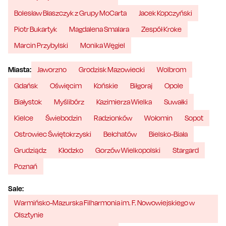
Bolesław Błaszczyk z Grupy MoCarta
Jacek Kopczyński
Piotr Bukartyk
Magdalena Smalara
Zespół Kroke
Marcin Przybylski
Monika Węgiel
Miasta:
Jaworzno
Grodzisk Mazowiecki
Wolbrom
Gdańsk
Oświęcim
Końskie
Biłgoraj
Opole
Białystok
Myślibórz
Kazimierza Wielka
Suwałki
Kielce
Świebodzin
Radzionków
Wołomin
Sopot
Ostrowiec Świętokrzyski
Bełchatów
Bielsko-Biała
Grudziądz
Kłodzko
Gorzów Wielkopolski
Stargard
Poznań
Sale:
Warmińsko-Mazurska Filharmonia im. F. Nowowiejskiego w
Olsztynie