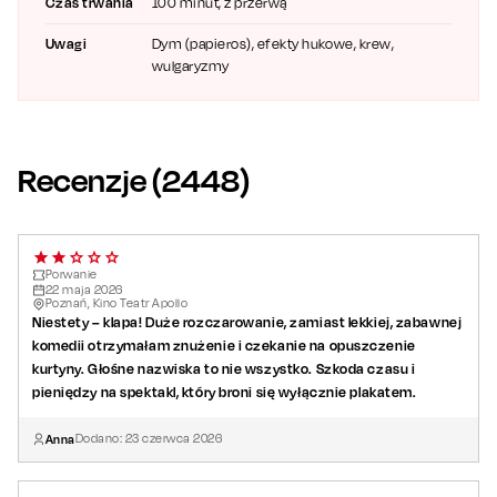
Damian Kulec
Czas trwania
100 minut, z przerwą
Antoni Pawlicki
/
Michał Meyer
Uwagi
Dym (papieros), efekty hukowe, krew,
Piotr Grabowski
/
Marcin Perchuć
/
Paweł Ciołkosz
wulgaryzmy
Artur Barciś
Reżyseria:
Artur Barciś
Producent:
Karol Bytner
Recenzje (
2448
)
Muzyka:
Piotr Hajduk
Podczas spektaklu są wykorzystywane efekty
pirotechniczne.
Porwanie
22
maja
2026
Poznań, Kino Teatr Apollo
Niestety – klapa! Duże rozczarowanie, zamiast lekkiej, zabawnej
komedii otrzymałam znużenie i czekanie na opuszczenie
kurtyny. Głośne nazwiska to nie wszystko. Szkoda czasu i
pieniędzy na spektakl, który broni się wyłącznie plakatem.
Anna
Dodano:
23
czerwca
2026