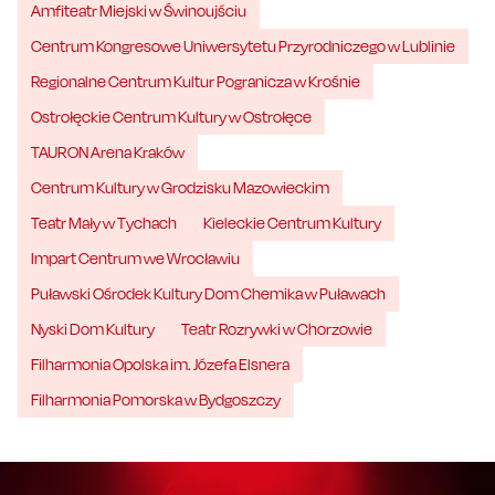
Amfiteatr Miejski w Świnoujściu
Centrum Kongresowe Uniwersytetu Przyrodniczego w Lublinie
Regionalne Centrum Kultur Pogranicza w Krośnie
Ostrołęckie Centrum Kultury w Ostrołęce
TAURON Arena Kraków
Centrum Kultury w Grodzisku Mazowieckim
Teatr Mały w Tychach
Kieleckie Centrum Kultury
Impart Centrum we Wrocławiu
Puławski Ośrodek Kultury Dom Chemika w Puławach
Nyski Dom Kultury
Teatr Rozrywki w Chorzowie
Filharmonia Opolska im. Józefa Elsnera
Filharmonia Pomorska w Bydgoszczy