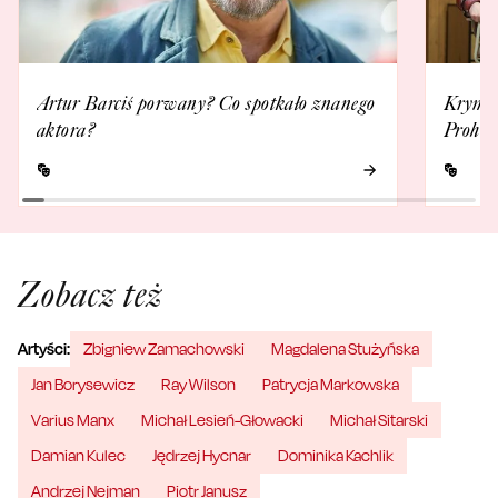
Artur Barciś porwany? Co spotkało znanego
Krymin
aktora?
Prohib
Zobacz też
Artyści:
Zbigniew Zamachowski
Magdalena Stużyńska
Jan Borysewicz
Ray Wilson
Patrycja Markowska
Varius Manx
Michał Lesień-Głowacki
Michał Sitarski
Damian Kulec
Jędrzej Hycnar
Dominika Kachlik
Andrzej Nejman
Piotr Janusz