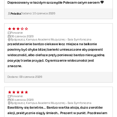
Dopracowany w każdym szczególe Polecam całym sercem 💚
Pelaśka
Dodano:
10
czerwca
2026
Porwanie
06
czerwca
2026
Bydgoszcz, Kampus Akademii Muzycznej - Sala Symfoniczna
przedstawienie bardzo ciekawe lecz miejsca na balkonie
powinny być chyba bliżej barierki umieszczone aby poprawić
widoczność, albo cieńsze pręty ponieważ bardzo niewygodną
pozycję trzeba przyjąć. Ograniczenie widoczności jest
znaczne.
Dodano:
09
czerwca
2026
Porwanie
06
czerwca
2026
Bydgoszcz, Kampus Akademii Muzycznej - Sala Symfoniczna
Bawiliśmy się świetnie... Bardzo wartka akcja, dużo zwrotów
akcji, praktycznie ciągły śmiech.. Prezent w punkt. Pozdrawiam