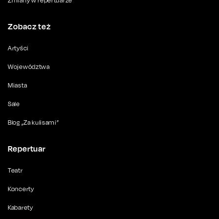
Zmiany w repertuarze
Zobacz też
Artyści
Województwa
Miasta
Sale
Blog „Za kulisami”
Repertuar
Teatr
Koncerty
Kabarety