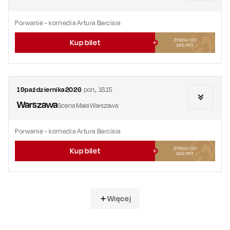
Porwanie
- komedia Artura Barcisia
ZYSKAJ OD
Kup bilet
345
PKT
19
października
2026
pon.
,
18.15
Warszawa
Scena Mała Warszawa
Porwanie
- komedia Artura Barcisia
ZYSKAJ OD
Kup bilet
345
PKT
Więcej