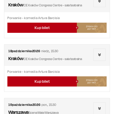
Kraków
ICE Kraków Congress Centre - sala teatralna
Porwanie
- komedia Artura Barcisia
ZYSKAJ OD
Kup bilet
237
PKT
18
października
2026
niedz.
,
15.30
Kraków
ICE Kraków Congress Centre - sala teatralna
Porwanie
- komedia Artura Barcisia
ZYSKAJ OD
Kup bilet
237
PKT
19
października
2026
pon.
,
15.30
Warszawa
Scena Mała Warszawa