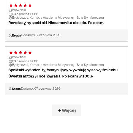
Porwanie
06
czerwca
2026
Bydgoszcz, Kampus Akademii Muzycznej - Sala Symfoniczna
Rewelacyjny spektakl! Niesamowita obsada. Polecam.
Beata
Dodano:
07
czerwca
2026
Porwanie
06
czerwca
2026
Bydgoszcz, Kampus Akademii Muzycznej - Sala Symfoniczna
Spektakl wyśmienity, fascynujący, wywołujący salwy śmiechu!
Świetni aktorzy i scenografia. Polecam w 100%.
Kama
Dodano:
07
czerwca
2026
Więcej