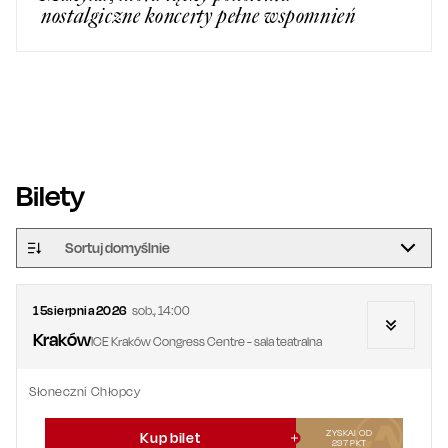
nostalgiczne koncerty pełne wspomnień
Bilety
Sortuj domyślnie
15
sierpnia
2026
sob.
,
14:00
Kraków
ICE Kraków Congress Centre - sala teatralna
Słoneczni Chłopcy
ZYSKAJ OD
Kup bilet
297
PKT