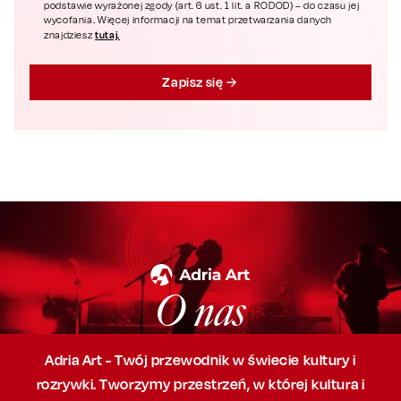
podstawie wyrażonej zgody (art. 6 ust. 1 lit. a RODOD) – do czasu jej
wycofania. Więcej informacji na temat przetwarzania danych
tutaj.
znajdziesz
Zapisz się
O nas
Adria Art - Twój przewodnik w świecie kultury i
rozrywki. Tworzymy przestrzeń,
w której
kultura i