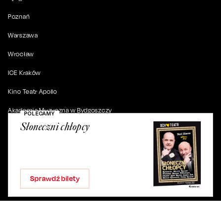
Poznań
Warszawa
Wrocław
ICE Kraków
Kino Teatr Apollo
Akademia Muzyczna w Bydgoszczy
POLECAMY
Słoneczni chłopcy
© 2019-
2026
. Wszystkie prawa zastrzeżone.
Sprawdź bilety
ul. Artura Grottgera 4/2, 85-227 Bydgoszcz