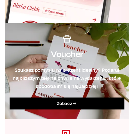
Voucher
Szukasz pomysłu na prezent idealny? Podaruj
najbliższym piękne chwile na wydarzeniu, które
spodoba im się najbardziej!
Zobacz