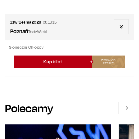
11
września
2026
pt.
,
18:15
Poznań
Teatr Wielki
Słoneczni Chłopcy
ZYSKAJ OD
Kup bilet
297
PKT
Polecamy