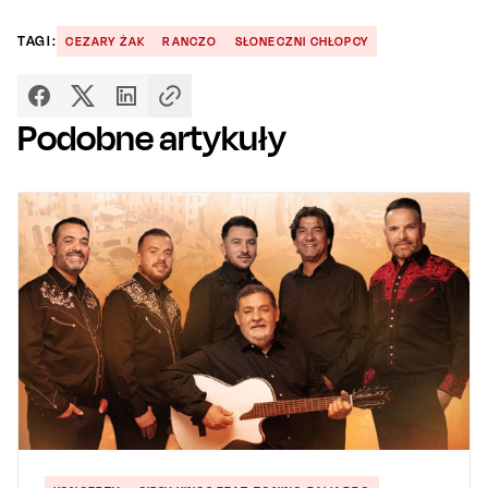
TAGI:
CEZARY ŻAK
RANCZO
SŁONECZNI CHŁOPCY
Podobne artykuły