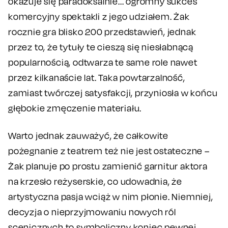
okazuje się paradoksalnie... ogromny sukces
komercyjny spektakli z jego udziałem. Żak
rocznie gra blisko 200 przedstawień, jednak
przez to, że tytuły te cieszą się niesłabnącą
popularnością, odtwarza te same role nawet
przez kilkanaście lat. Taka powtarzalność,
zamiast twórczej satysfakcji, przyniosła w końcu
głębokie zmęczenie materiału.
Warto jednak zauważyć, że całkowite
pożegnanie z teatrem też nie jest ostateczne –
Żak planuje po prostu zamienić garnitur aktora
na krzesło reżyserskie, co udowadnia, że
artystyczna pasja wciąż w nim płonie. Niemniej,
decyzja o nieprzyjmowaniu nowych ról
scenicznych to symboliczny koniec pewnej