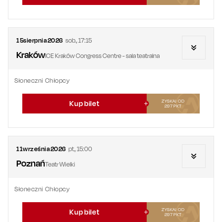
15
sierpnia
2026
sob.
,
17:15
Kraków
ICE Kraków Congress Centre - sala teatralna
Słoneczni Chłopcy
ZYSKAJ OD
Kup bilet
297
PKT
11
września
2026
pt.
,
15:00
Poznań
Teatr Wielki
Słoneczni Chłopcy
ZYSKAJ OD
Kup bilet
297
PKT