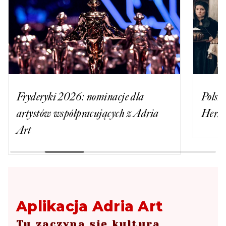
Fryderyki 2026: nominacje dla
Polsk
artystów współpracujących z Adria
Herma
Art
Aplikacja Adria Art
Tu zaczyna się kultura