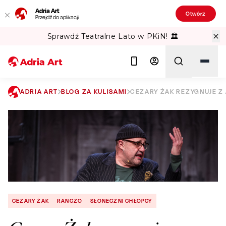
Adria Art
Otwórz
Przejdź do aplikacji
Sprawdź Teatralne Lato w PKiN! 🏛️
ADRIA ART
BLOG ZA KULISAMI
CEZARY ŻAK REZYGNUJE Z
Szukaj
CEZARY ŻAK
RANCZO
SŁONECZNI CHŁOPCY