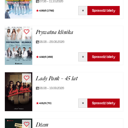
07.08 – 11.10.2026
Sprawdź bilety
4.89
/5 (
1792
)
Prywatna klinika
08.08 – 29.08.2026
Sprawdź bilety
4.82
/5 (
459
)
Lady Pank – 45 lat
08.08 – 19.09.2026
Sprawdź bilety
4.61
/5 (
70
)
Dżem