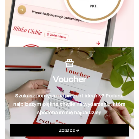
Voucher
Szukasz pomysłu na prezent idealny? Podaruj
najbliższym piękne chwile na wydarzeniu, które
spodoba im się najbardziej!
Zobacz