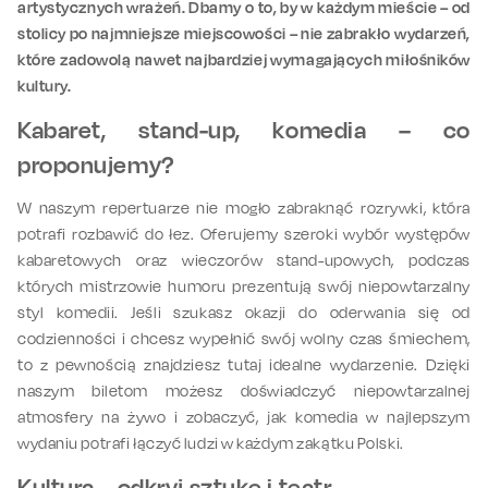
artystycznych wrażeń. Dbamy o to, by w każdym mieście – od
stolicy po najmniejsze miejscowości – nie zabrakło wydarzeń,
które zadowolą nawet najbardziej wymagających miłośników
kultury.
Kabaret, stand-up, komedia – co
proponujemy?
W naszym repertuarze nie mogło zabraknąć rozrywki, która
potrafi rozbawić do łez. Oferujemy szeroki wybór występów
kabaretowych oraz wieczorów stand-upowych, podczas
których mistrzowie humoru prezentują swój niepowtarzalny
styl komedii. Jeśli szukasz okazji do oderwania się od
codzienności i chcesz wypełnić swój wolny czas śmiechem,
to z pewnością znajdziesz tutaj idealne wydarzenie. Dzięki
naszym biletom możesz doświadczyć niepowtarzalnej
atmosfery na żywo i zobaczyć, jak komedia w najlepszym
wydaniu potrafi łączyć ludzi w każdym zakątku Polski.
Kultura – odkryj sztukę i teatr