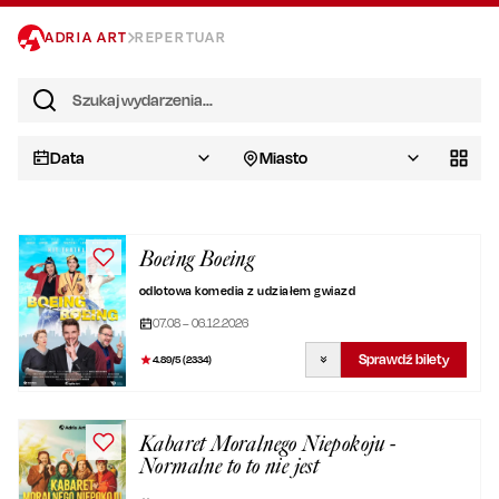
ADRIA ART
REPERTUAR
Data
Miasto
Boeing Boeing
odlotowa komedia z udziałem gwiazd
07.08 – 06.12.2026
Sprawdź bilety
4.89
/5 (
2334
)
Kabaret Moralnego Niepokoju -
Normalne to to nie jest