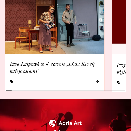
Ewa Kasprzyk w 4. sezonie „LOL: Kto się
Progra
śmieje ostatni”
użytko