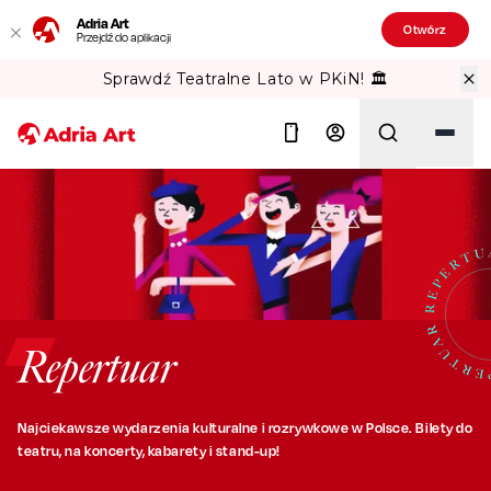
Adria Art
Otwórz
Przejdź do aplikacji
Sprawdź Teatralne Lato w PKiN! 🏛️
Szukaj
Repertuar
Najciekawsze wydarzenia kulturalne i rozrywkowe w Polsce. Bilety do
teatru, na koncerty, kabarety
i stand-up!