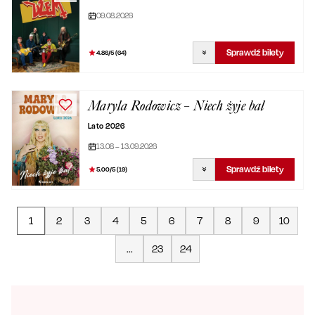
09.08.2026
Sprawdź bilety
4.86
/5 (
64
)
Maryla Rodowicz – Niech żyje bal
Lato 2026
13.08 – 13.09.2026
Sprawdź bilety
5.00
/5 (
19
)
1
2
3
4
5
6
7
8
9
10
...
23
24