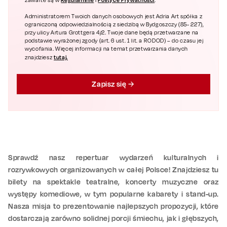
Regulaminie
Polityce Prywatności
zawarte są w
i
.
Administratorem Twoich danych osobowych jest Adria Art spółka z
ograniczoną odpowiedzialnością z siedzibą w Bydgoszczy (85- 227),
przy ulicy Artura Grottgera 4/2. Twoje dane będą przetwarzane na
podstawie wyrażonej zgody (art. 6 ust. 1 lit. a RODOD) – do czasu jej
wycofania. Więcej informacji na temat przetwarzania danych
tutaj.
znajdziesz
Zapisz się
Sprawdź nasz repertuar wydarzeń kulturalnych i
rozrywkowych organizowanych w całej Polsce! Znajdziesz tu
bilety na spektakle teatralne, koncerty muzyczne oraz
występy komediowe, w tym popularne kabarety i stand-up.
Nasza misja to prezentowanie najlepszych propozycji, które
dostarczają zarówno solidnej porcji śmiechu, jak i głębszych,