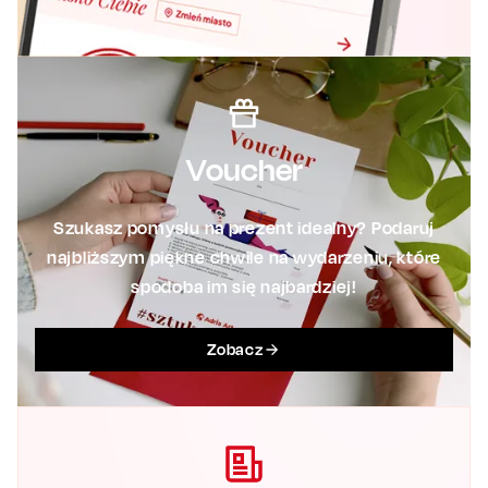
Voucher
Szukasz pomysłu na prezent idealny? Podaruj
najbliższym piękne chwile na wydarzeniu, które
spodoba im się najbardziej!
Zobacz