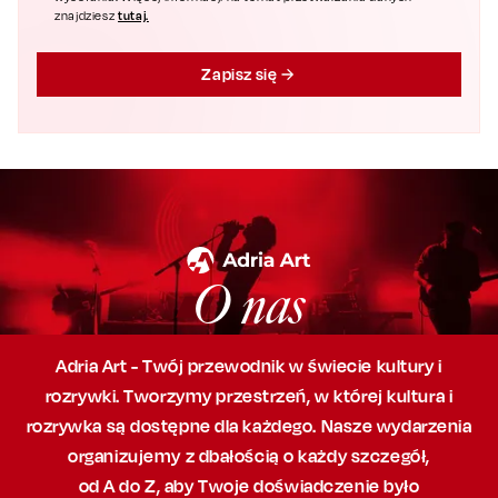
tutaj.
znajdziesz
Zapisz się
O nas
Adria Art - Twój przewodnik w świecie kultury i
rozrywki. Tworzymy przestrzeń,
w której
kultura i
rozrywka są dostępne dla każdego. Nasze wydarzenia
organizujemy
z dbałością
o każdy szczegół,
od A do Z, aby
Twoje doświadczenie było