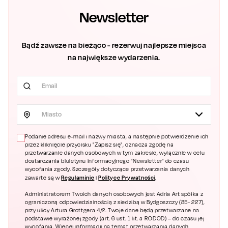
Newsletter
Bądź zawsze na bieżąco - rezerwuj najlepsze miejsca
na największe wydarzenia.
Miasto
Podanie adresu e-mail i nazwy miasta, a następnie potwierdzenie ich
przez kliknięcie przycisku "Zapisz się", oznacza zgodę na
przetwarzanie danych osobowych w tym zakresie, wyłącznie w celu
dostarczania biuletynu informacyjnego "Newsletter" do czasu
wycofania zgody. Szczegóły dotyczące przetwarzania danych
Regulaminie
Polityce Prywatności
zawarte są w
i
.
Administratorem Twoich danych osobowych jest Adria Art spółka z
ograniczoną odpowiedzialnością z siedzibą w Bydgoszczy (85- 227),
przy ulicy Artura Grottgera 4/2. Twoje dane będą przetwarzane na
podstawie wyrażonej zgody (art. 6 ust. 1 lit. a RODOD) – do czasu jej
wycofania. Więcej informacji na temat przetwarzania danych