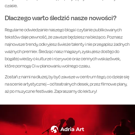
czasie.
Dlaczego warto śledzić nasze nowości?
Regularne odwiedzanie naszego bloga i czytanie publikowanych
tekstów daje pewność, że zawsze będziesz na bieżąco. Poznasz
najnowsze trendy, odkryjesz świeże talenty i nie przegapisz żadnych
ważnych premier. Śledząc nasz magazyn, zyskujesz dostęp do
bogatej wiedzy o kulturze i rozrywce oraz cennych wskazówek,
które pomogą Ci w planowaniu wolnego czasu.
Zostań z nami na dłużej, by być zawsze w centrum tego, co dzieje się
na scenie artystycznej – od teatralnych desek, przez filmowe plany,
aż po muzyczne festiwale. Zapraszamy do lektury!