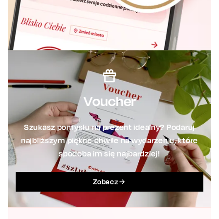
Voucher
Szukasz pomysłu na prezent idealny? Podaruj
najbliższym piękne chwile na wydarzeniu, które
spodoba im się najbardziej!
Zobacz