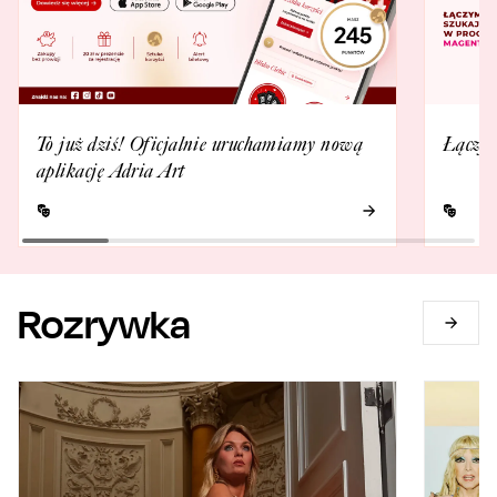
To już dziś! Oficjalnie uruchamiamy nową
Łączym
aplikację Adria Art
Rozrywka