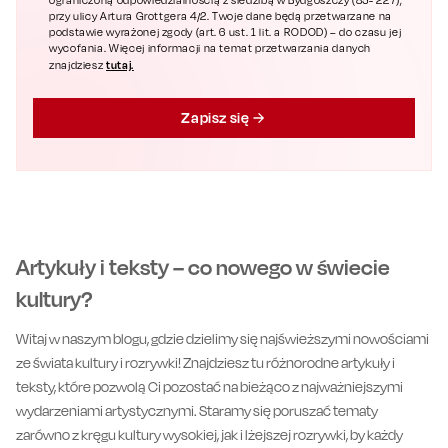
ograniczoną odpowiedzialnością z siedzibą w Bydgoszczy (85- 227),
przy ulicy Artura Grottgera 4/2. Twoje dane będą przetwarzane na
podstawie wyrażonej zgody (art. 6 ust. 1 lit. a RODOD) – do czasu jej
wycofania. Więcej informacji na temat przetwarzania danych
tutaj.
znajdziesz
Zapisz się
Artykuły i teksty – co nowego w świecie
kultury?
Witaj w naszym blogu, gdzie dzielimy się najświeższymi nowościami
ze świata kultury i rozrywki! Znajdziesz tu różnorodne artykuły i
teksty, które pozwolą Ci pozostać na bieżąco z najważniejszymi
wydarzeniami artystycznymi. Staramy się poruszać tematy
zarówno z kręgu kultury wysokiej, jak i lżejszej rozrywki, by każdy