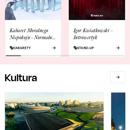
Kabaret Moralnego
Igor Kwiatkowski –
Niepokoju - Normalne
Introwertyk
to to nie jest
KABARETY
STAND-UP
Kultura