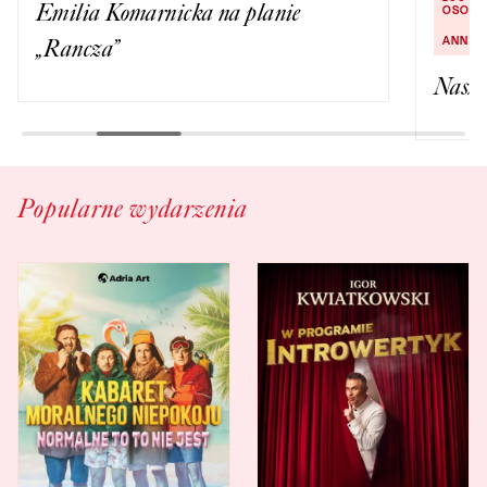
Emilia Komarnicka na planie
OSOBI
ANNA 
„Rancza”
Nasze
Popularne wydarzenia