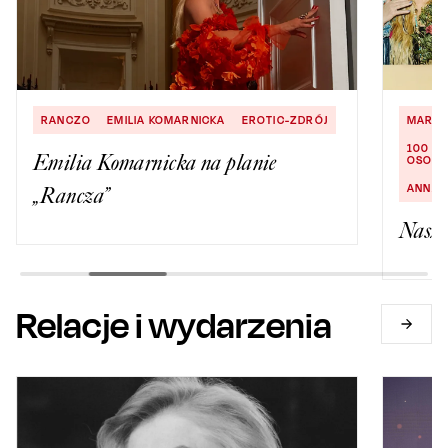
RANCZO
EMILIA KOMARNICKA
EROTIC-ZDRÓJ
MARYL
100 N
Emilia Komarnicka na planie
OSOBI
ANNA 
„Rancza”
Nasze
Relacje i wydarzenia