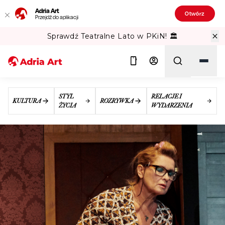
Adria Art
Otwórz
Przejdź do aplikacji
Sprawdź Teatralne Lato w PKiN! 🏛️
STYL
RELACJE I
KULTURA
ROZRYWKA
ŻYCIA
WYDARZENIA
Szukaj