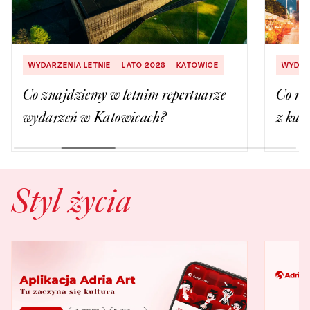
WYDARZENIA LETNIE
LATO 2026
KATOWICE
WYDAR
Co znajdziemy w letnim repertuarze
Co ro
wydarzeń w Katowicach?
z kul
Styl życia