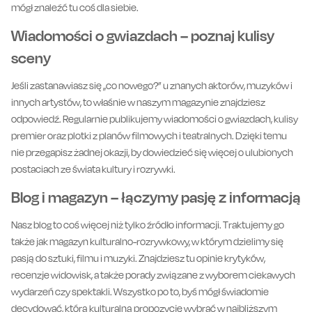
mógł znaleźć tu coś dla siebie.
Wiadomości o gwiazdach – poznaj kulisy
sceny
Jeśli zastanawiasz się „co nowego?” u znanych aktorów, muzyków i
innych artystów, to właśnie w naszym magazynie znajdziesz
odpowiedź. Regularnie publikujemy wiadomości o gwiazdach, kulisy
premier oraz plotki z planów filmowych i teatralnych. Dzięki temu
nie przegapisz żadnej okazji, by dowiedzieć się więcej o ulubionych
postaciach ze świata kultury i rozrywki.
Blog i magazyn – łączymy pasję z informacją
Nasz blog to coś więcej niż tylko źródło informacji. Traktujemy go
także jak magazyn kulturalno-rozrywkowy, w którym dzielimy się
pasją do sztuki, filmu i muzyki. Znajdziesz tu opinie krytyków,
recenzje widowisk, a także porady związane z wyborem ciekawych
wydarzeń czy spektakli. Wszystko po to, byś mógł świadomie
decydować, którą kulturalną propozycję wybrać w najbliższym