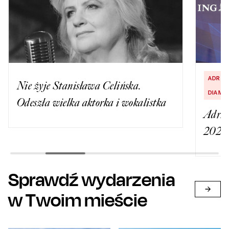
ADRIA
Nie żyje Stanisława Celińska.
DIAME
Odeszła wielka aktorka i wokalistka
Adria
2026
Sprawdź wydarzenia
w Twoim mieście