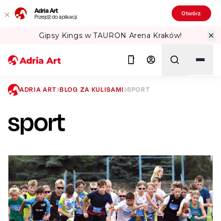
Adria Art
Otwórz
Przejdź do aplikacji
ów!
Sprawdź Teatralne Lato w PKiN! 
ADRIA ART
BLOG ZA KULISAMI
SPORT
sport
Szukaj