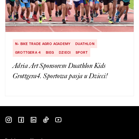
N- BIKE TRADE AGRO ACADEMY
DUATHLON
GROTTGERA 4
BIEG
DZIECI
SPORT
Adria Art Sponsorem Duathlon Kids
Grottgera4. Sportowa pasja u Dzieci!