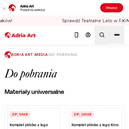
Adria Art
Otwórz
Przejdź do aplikacji
Sprawdź Teatralne Lato w PKiN! 🏛️
ADRIA ART
MEDIA
DO POBRANIA
Szukaj
Do pobrania
Materiały uniwersalne
ZIP, 54KB
ZIP, 120KB
Komplet plików z logo
Komplet plików z logo Kino