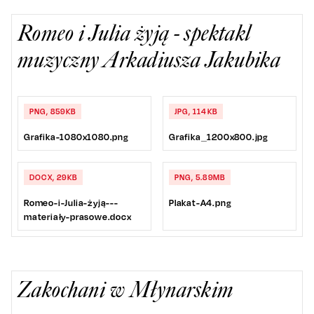
Romeo i Julia żyją - spektakl
muzyczny Arkadiusza Jakubika
PNG, 859KB
JPG, 114KB
Grafika-1080x1080.png
Grafika_1200x800.jpg
DOCX, 29KB
PNG, 5.89MB
Romeo-i-Julia-żyją---
Plakat-A4.png
materiały-prasowe.docx
Zakochani w Młynarskim