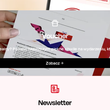
Voucher
alny? Podaruj najbliższym piękne chwile na wydarzeniu, kt
Zobacz
Newsletter