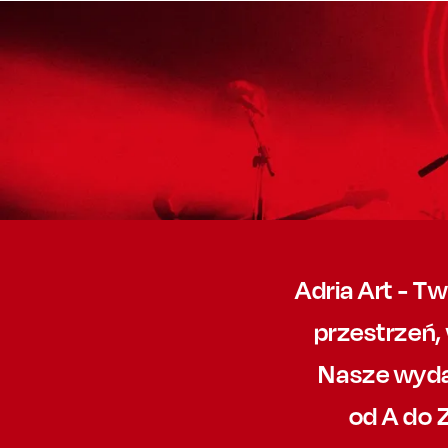
Adria Art - T
przestrzeń,
Nasze wyda
od A do 