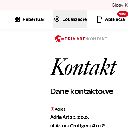
La
NOWE
Repertuar
Lokalizacje
Aplikacja
ADRIA ART
KONTAKT
Kontakt
Dane kontaktowe
Adres
Adria Art sp. z o.o.
ul.Artura Grottgera 4 m.2