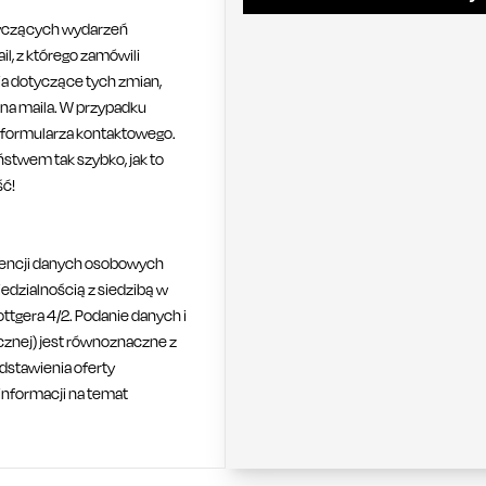
tyczących wydarzeń
l, z którego zamówili
ia dotyczące tych zmian,
na maila. W przypadku
 formularza kontaktowego.
stwem tak szybko, jak to
ść!
encji danych osobowych
iedzialnością z siedzibą w
ottgera 4/2. Podanie danych i
icznej) jest równoznaczne z
dstawienia oferty
informacji na temat