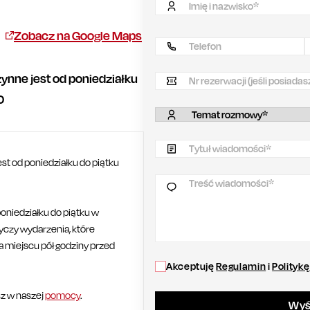
Zobacz na Google Maps
ynne jest od poniedziałku
0
st od poniedziałku do piątku
niedziałku do piątku w
tyczy wydarzenia, które
 miejscu pół godziny przed
Akceptuję
Regulamin
i
Polityk
z w naszej
pomocy
.
Wyśl