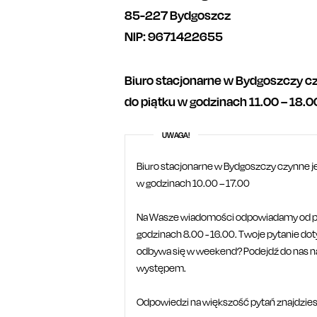
85-227 Bydgoszcz
NIP: 9671422655
Biuro stacjonarne w Bydgoszczy cz
do piątku
w godzinach 11.00 – 18.0
UWAGA!
Biuro stacjonarne w Bydgoszczy czynne je
w godzinach 10.00 – 17.00
Na Wasze wiadomości odpowiadamy od po
godzinach 8.00 - 16.00. Twoje pytanie do
odbywa się w weekend? Podejdź do nas na
występem.
Odpowiedzi na większość pytań znajdzies