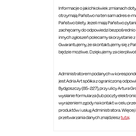
Informacje o jakichkolwiek zmianach do
otrzymają Państwo na ten sam adres e-mai
Państwo bilety. Jeżeli mają Państwo pytan
zachęcamy do odpowiedzi bezpośrednio 
innych zgłoszeń polecamy skorzystanie z
Gwarantujemy, że skontaktujemy się z Pań
będzie możliwe. Dziękujemy za cierpliwo
Administratorem podanych w korespond
jest Adria Art spółka z ograniczoną odpow
Bydgoszczy (85- 227), przy ulicy Artura Gr
wysłanie formularza (lub poczty elektron
wyrażeniem zgody na kontakt w celu prze
produktów i usług Administratora. Więcej 
przetwarzania danych znajdziesz
tutaj
.