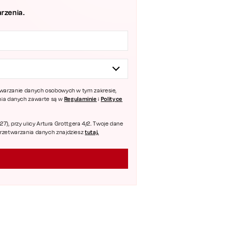
rzenia.
zetwarzanie danych osobowych w tym zakresie,
Regulaminie
Polityce
ania danych zawarte są w
i
), przy ulicy Artura Grottgera 4/2. Twoje dane
tutaj.
 przetwarzania danych znajdziesz