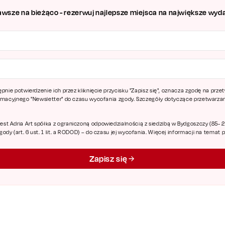
awsze na bieżąco - rezerwuj najlepsze miejsca na największe wyda
ępnie potwierdzenie ich przez kliknięcie przycisku "Zapisz się", oznacza zgodę na pr
ormacyjnego "Newsletter" do czasu wycofania zgody. Szczegóły dotyczące przetwarz
 Adria Art spółka z ograniczoną odpowiedzialnością z siedzibą w Bydgoszczy (85- 227
dy (art. 6 ust. 1 lit. a RODOD) – do czasu jej wycofania. Więcej informacji na temat
Zapisz się