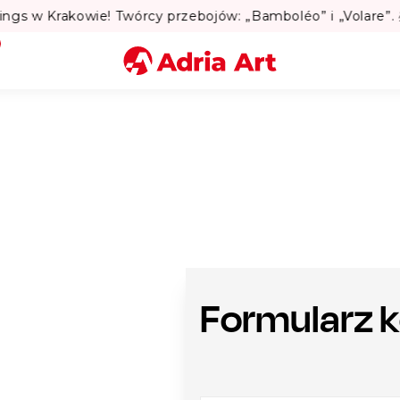
to w Warszawie? Sprawdź Teatralne Lato w Pałacu Kultury! 
Miasto
Kategoria
Szukaj
Formularz 