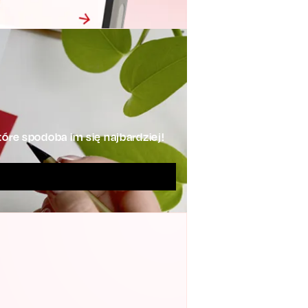
óre spodoba im się najbardziej!