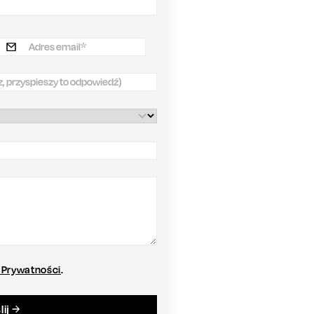
ę Prywatności
.
ij