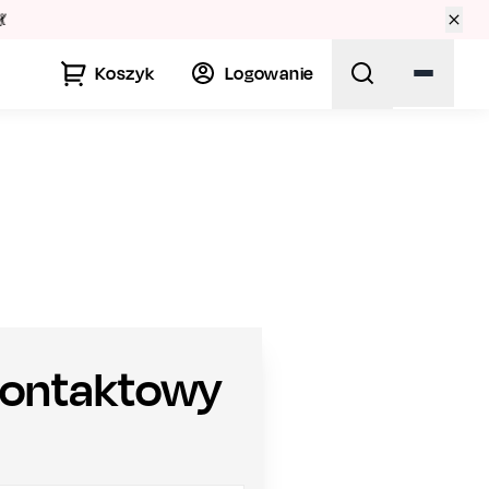
🏛️
Koszyk
Logowanie
kontaktowy