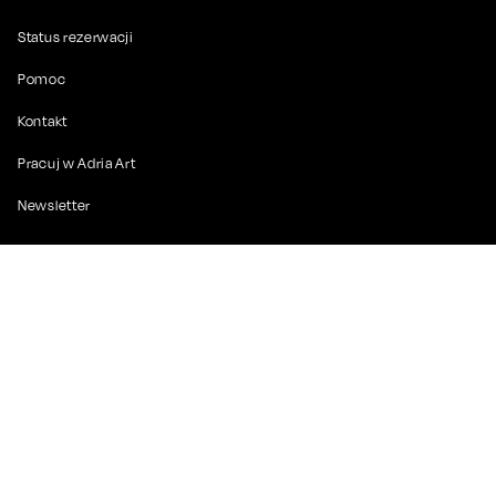
Status rezerwacji
Pomoc
Kontakt
Pracuj w Adria Art
Newsletter
Informacje
O nas
Dla mediów
Do pobrania
Partnerzy
Polityka prywatności