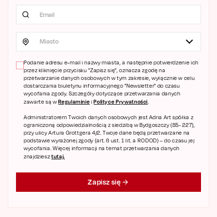
Miasto
Podanie adresu e-mail i nazwy miasta, a następnie potwierdzenie ich
przez kliknięcie przycisku "Zapisz się", oznacza zgodę na
przetwarzanie danych osobowych w tym zakresie, wyłącznie w celu
dostarczania biuletynu informacyjnego "Newsletter" do czasu
wycofania zgody. Szczegóły dotyczące przetwarzania danych
Regulaminie
Polityce Prywatności
zawarte są w
i
.
Administratorem Twoich danych osobowych jest Adria Art spółka z
ograniczoną odpowiedzialnością z siedzibą w Bydgoszczy (85- 227),
przy ulicy Artura Grottgera 4/2. Twoje dane będą przetwarzane na
podstawie wyrażonej zgody (art. 6 ust. 1 lit. a RODOD) – do czasu jej
wycofania. Więcej informacji na temat przetwarzania danych
tutaj.
znajdziesz
Zapisz się