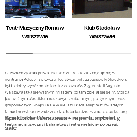
Teatr Muzyczny Roma w
Klub Stodoła w
Warszawie
Warszawie
Warszawa zyskała prawa miejskie w 1300 roku. Znajduje się w
centralnej Polsce i z przyczyn logistycznych, za czasów królewskich,
był to dobry wybór na stolicę. Już od czasów Zygmunta II Augusta
Warszawa stała się ważnym miastem, bo tam zbierał się sejm. Stolica
jest ważnym ośrodkiem naukowym, kulturalnym, politycznym oraz
gospodarczym. Znajduje się w niej aż kilkadziesiąt teatrów stałych!
Niejeden wybredny widz znajdzie tutaj bardziej wymagającą kulturę,
Spektakle Warszawa - repertuar, bilety,
Repertuar
ale także, dla odmiany lekką i przyjemną rozrywkę.
teatralny, muzyczny i kabaretowy jest wypełniony po brzegi
.
sale