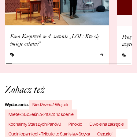
Ewa Kasprzyk w 4. sezonie „LOL: Kto się
Progra
śmieje ostatni”
użytko
Zobacz też
Wydarzenia:
Niedźwiedź Wojtek
Mietek Szcześniak 40 lat na scenie
Kochajmy Starszych Panów!
Pinokio
Dwoje na zakręcie
Cud niepamięci - Tribute to Stanisław Soyka
Oszuści