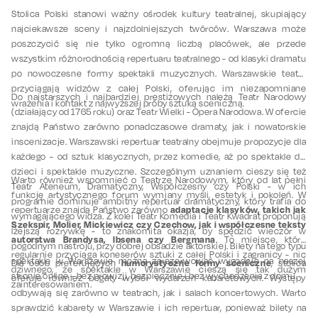
Stolica Polski stanowi ważny ośrodek kultury teatralnej, skupiający
najciekawsze sceny i najzdolniejszych twórców. Warszawa może
poszczycić się nie tylko ogromną liczbą placówek, ale przede
wszystkim różnorodnością repertuaru teatralnego - od klasyki dramatu
po nowoczesne formy spektakli muzycznych. Warszawskie teatry
przyciągają widzów z całej Polski, oferując im niezapomniane
Do najstarszych i najbardziej prestiżowych należą Teatr Narodowy
wrażenia i kontakt z najwyższej próby sztuką sceniczną.
(działający od 1765 roku) oraz Teatr Wielki - Opera Narodowa. W ofercie
znajdą Państwo zarówno ponadczasowe dramaty, jak i nowatorskie
inscenizacje. Warszawski repertuar teatralny obejmuje propozycje dla
każdego - od sztuk klasycznych, przez komedie, aż po spektakle dla
dzieci i spektakle muzyczne. Szczególnym uznaniem cieszy się też
Warto również wspomnieć o Teatrze Narodowym, który od lat pełni
Teatr Ateneum, Dramatyczny, Współczesny czy Polski - w ich
funkcję artystycznego forum wymiany myśli, estetyk i pokoleń. W
programie dominuje ambitny repertuar dramatyczny, który trafia do
adaptacje klasyków, takich jak
repertuarze znajdą Państwo zarówno
wymagającego widza. Z kolei Teatr Komedia i Teatr Kwadrat proponują
Szekspir, Molier, Mickiewicz czy Czechow, jak i współczesne teksty
lżejszą rozrywkę - to znakomita okazja, by spędzić wieczór w
autorstwa Brandysa, Ibsena czy Bergmana
. To miejsce, które
pogodnym nastroju, przy dobrej obsadzie aktorskiej. Bilety na tego typu
regularnie przyciąga koneserów sztuki z całej Polski i zagranicy - nic
spektakle w Warszawie można zarezerwować wygodnie na naszej
humorystyczne formy sceniczne
Dla osób preferujących
, stolica
dziwnego, że spektakle w Warszawie cieszą się tak dużym
stronie online - bez prowizji, bezpiecznie i bez wychodzenia z domu.
oferuje również bogaty wybór wydarzeń kabaretowych. Występy
zainteresowaniem.
odbywają się zarówno w teatrach, jak i salach koncertowych. Warto
sprawdzić kabarety w Warszawie i ich repertuar, ponieważ bilety na