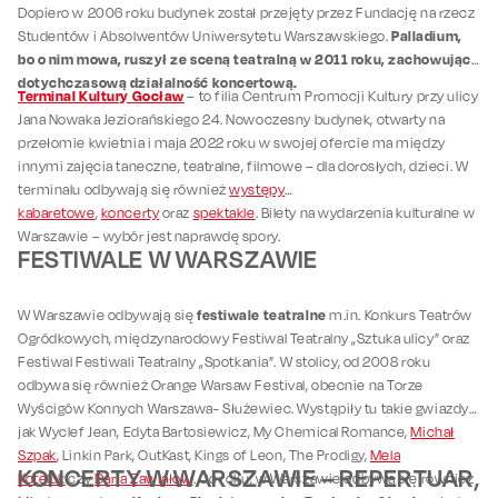
Dopiero w 2006 roku budynek został przejęty przez Fundację na rzecz
Palladium,
Studentów i Absolwentów Uniwersytetu Warszawskiego.
bo o nim mowa, ruszył ze sceną teatralną w 2011 roku, zachowując
dotychczasową działalność koncertową.
Terminal Kultury Gocław
– to filia Centrum Promocji Kultury przy ulicy
Jana Nowaka Jeziorańskiego 24. Nowoczesny budynek, otwarty na
przełomie kwietnia i maja 2022 roku w swojej ofercie ma między
innymi zajęcia taneczne, teatralne, filmowe – dla dorosłych, dzieci. W
terminalu odbywają się również
występy
kabaretowe
,
koncerty
oraz
spektakle
. Bilety na wydarzenia kulturalne w
Warszawie – wybór jest naprawdę spory.
FESTIWALE W WARSZAWIE
festiwale teatralne
W Warszawie odbywają się
m.in. Konkurs Teatrów
Ogródkowych, międzynarodowy Festiwal Teatralny „Sztuka ulicy” oraz
Festiwal Festiwali Teatralny „Spotkania”. W stolicy, od 2008 roku
odbywa się również Orange Warsaw Festival, obecnie na Torze
Wyścigów Konnych Warszawa- Służewiec. Wystąpiły tu takie gwiazdy
jak Wyclef Jean, Edyta Bartosiewicz, My Chemical Romance,
Michał
Szpak
, Linkin Park, OutKast, Kings of Leon, The Prodigy,
Mela
KONCERTY W WARSZAWIE – REPERTUAR,
Koteluk
czy
Daria Zawiałow
. Co roku, w Warszawie odbywa się również