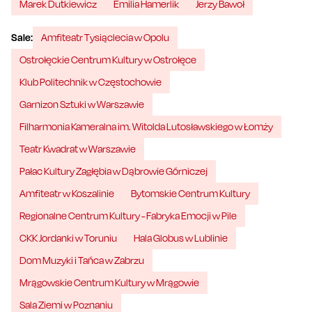
Marek Dutkiewicz
Emilia Hamerlik
Jerzy Bawoł
Sale:
Amfiteatr Tysiąclecia w Opolu
Ostrołęckie Centrum Kultury w Ostrołęce
Klub Politechnik w Częstochowie
Garnizon Sztuki w Warszawie
Filharmonia Kameralna im. Witolda Lutosławskiego w Łomży
Teatr Kwadrat w Warszawie
Pałac Kultury Zagłębia w Dąbrowie Górniczej
Amfiteatr w Koszalinie
Bytomskie Centrum Kultury
Regionalne Centrum Kultury - Fabryka Emocji w Pile
CKK Jordanki w Toruniu
Hala Globus w Lublinie
Dom Muzyki i Tańca w Zabrzu
Mrągowskie Centrum Kultury w Mrągowie
Sala Ziemi w Poznaniu