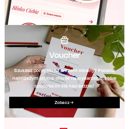
Voucher
Szukasz pomysłu na prezent idealny? Podaruj
najbliższym piękne chwile na wydarzeniu, które
spodoba im się najbardziej!
Zobacz