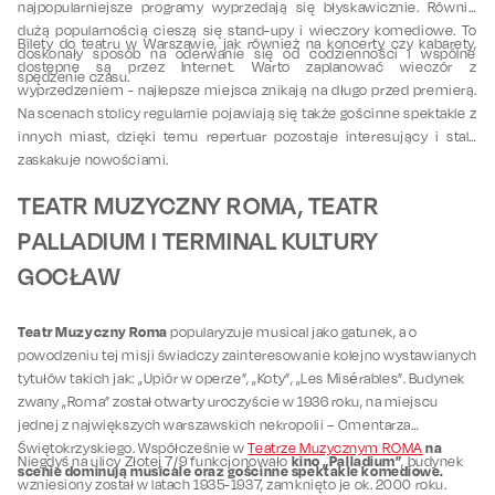
najpopularniejsze programy wyprzedają się błyskawicznie. Równie
dużą popularnością cieszą się stand-upy i wieczory komediowe. To
Bilety do teatru w Warszawie, jak również na koncerty czy kabarety,
doskonały sposób na oderwanie się od codzienności i wspólne
dostępne są przez Internet. Warto zaplanować wieczór z
spędzenie czasu.
wyprzedzeniem - najlepsze miejsca znikają na długo przed premierą.
Na scenach stolicy regularnie pojawiają się także gościnne spektakle z
innych miast, dzięki temu repertuar pozostaje interesujący i stale
zaskakuje nowościami.
TEATR MUZYCZNY ROMA, TEATR
PALLADIUM I TERMINAL KULTURY
GOCŁAW
Teatr Muzyczny Roma
popularyzuje musical jako gatunek, a o
powodzeniu tej misji świadczy zainteresowanie kolejno wystawianych
tytułów takich jak: „Upiór w operze”, „Koty”, „Les Misérables”. Budynek
zwany „Roma” został otwarty uroczyście w 1936 roku, na miejscu
jednej z największych warszawskich nekropolii – Cmentarza
na
Świętokrzyskiego. Współcześnie w
Teatrze Muzycznym ROMA
kino „Palladium”
Niegdyś na ulicy Złotej 7/9 funkcjonowało
, budynek
scenie dominują musicale oraz gościnne spektakle komediowe.
wzniesiony został w latach 1935-1937, zamknięto je ok. 2000 roku.