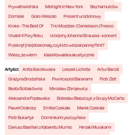
Prywatna klinika
Midnight in New York
Bez hamulców
Domisie
Goło i Wesoło
Prezent urodzinowy
Kroke - The Best Of
Trio Możdżer / Danielsson / Fresco
Vivaldi 4 Pory Roku
Urodziny Johanna Straussa - koncert
Przekręt (nie)doskonały, czyli kto widział pannę Flint?
Wiesz, że wiem
Kasia Kowalska akustycznie
Artyści:
Anita Sokołowska
Leszek Lichota
Artur Barciś
Grażyna Brodzińska
Piwnica pod Baranami
Piotr Zelt
Beata Ścibakówna
Mirosław Zbrojewicz
Aleksandra Popławska
Bolesław Błaszczyk z Grupy MoCarta
Paweł Ciołkosz
Emilia Czekała
Marek Czekała
Piotr Bukartyk
Dominika Kryszczyńska
Dariusz Basiński z Kabaretu Mumio
Hiroaki Murakami