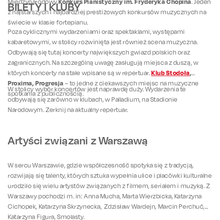
Konkurs Pianistyczny im. Fryderyka Chopina
Międzynarodowy
. Jeden
BILETY I KLUBY
z najstarszych i najbardziej prestiżowych konkursów muzycznych na
świecie w klasie fortepianu.
Poza cyklicznymi wydarzeniami oraz spektaklami, występami
kabaretowymi, w stolicy rozwinięta jest również scena muzyczna.
Odbywają się tutaj koncerty największych gwiazd polskich oraz
zagranicznych. Na szczególną uwagę zasługują miejsca z duszą, w
Klub Stodoła
,
których koncerty na stałe wpisane są w repertuar.
Proxima, Progresja
– to jedne z ciekawszych miejsc na muzyczne
W stolicy wybór koncertów jest naprawdę duży. Wydarzenia te
spotkania z publicznością.
odbywają się zarówno w klubach, w Palladium, na Stadionie
Narodowym. Zerknij na aktualny repertuar.
Artyści związani z Warszawą
W sercu Warszawie, gdzie współczesność spotyka się z tradycją,
rozwijają się talenty, których sztuka wypełnia ulice i placówki kulturalne
urodziło się wielu artystów związanych z filmem, serialem i muzyką. Z
Warszawy pochodzi m. in: Anna Mucha, Marta Wierzbicka, Katarzyna
Cichopek, Katarzyna Skrzynecka, Zdzisław Wardejn, Marcin Perchuć,
Katarzyna Figura, Smolasty.