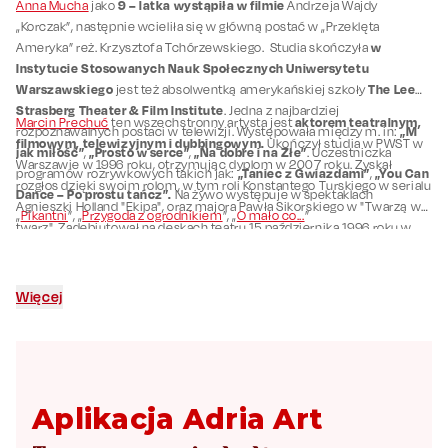
9 – latka wystąpiła w filmie
Anna Mucha
jako
Andrzeja Wajdy
„Korczak”, następnie wcieliła się w główną postać w „Przeklęta
w
Ameryka” reż. Krzysztofa Tchórzewskiego. Studia skończyła
Instytucie Stosowanych Nauk Społecznych Uniwersytetu
Warszawskiego
The Lee
jest też absolwentką amerykańskiej szkoły
Strasberg Theater & Film Institute
. Jedna z najbardziej
aktorem teatralnym,
Marcin Prechuć
ten wszechstronny artysta jest
„M
rozpoznawalnych postaci w telewizji. Występowała między m. in:
filmowym, telewizyjnym i dubbingowym.
Ukończył studia w PWST w
jak miłość”
„Prosto w serce”
„Na dobre i na Złe”
,
,
. Uczestniczka
Warszawie w 1996 roku, otrzymując dyplom w 2007 roku. Zyskał
„Taniec z Gwiazdami”
„You Can
programów rozrywkowych takich jak:
,
rozgłos dzięki swoim rolom, w tym roli Konstantego Turskiego w serialu
Dance – Po prostu tańcz”.
Na żywo występuje w spektaklach
Agnieszki Holland "Ekipa", oraz majora Pawła Sikorskiego w "Twarzą w
„
Pikantni
”, „
Przygoda z ogrodnikiem
”, „
O mało co...
”
twarz". Zadebiutował na deskach teatru 15 października 1996 roku w
Teatrze Powszechnym w
roli Sylwestra w "Szelmostwie Skapena" w
Warszawie,
gdzie występował przez trzy lata. Od tamtej pory jest
członkiem teatru Montownia, gdzie grał w Teatrach Powszechnym,
Więcej
Studio, Studio Buffo, Och Teatru i Polonii. Zagrał także w serialach
„Prawo Agaty”,
„Barwy szczęścia”,
„Teraz albo nigdy”
takich jak
i
wielu innych. Gra w spektaklach „
Dobrze się kłamie
”, „
Porwanie
”.
Aplikacja Adria Art