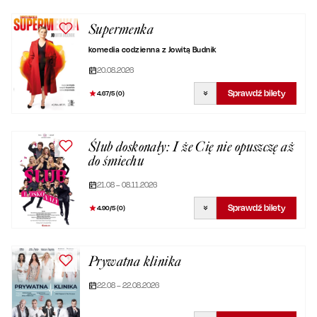
Supermenka
komedia codzienna z Jowitą Budnik
20.08.2026
Sprawdź bilety
4.67
/5 (
0
)
Ślub doskonały: I że Cię nie opuszczę aż
do śmiechu
21.08 – 08.11.2026
Sprawdź bilety
4.90
/5 (
0
)
Prywatna klinika
22.08 – 22.08.2026