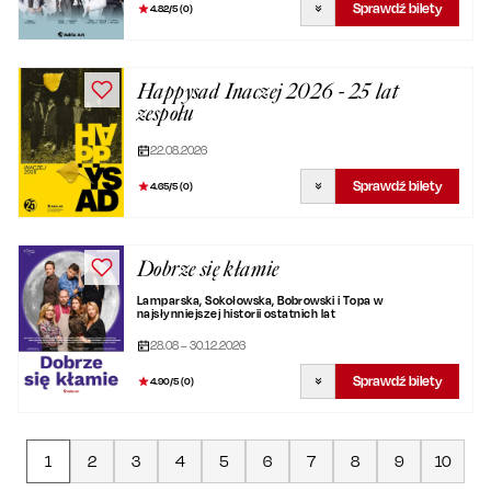
Sprawdź bilety
4.82
/5 (
0
)
Happysad Inaczej 2026 - 25 lat
zespołu
22.08.2026
Sprawdź bilety
4.65
/5 (
0
)
Dobrze się kłamie
Lamparska, Sokołowska, Bobrowski i Topa w
najsłynniejszej historii ostatnich lat
28.08 – 30.12.2026
Sprawdź bilety
4.90
/5 (
0
)
1
2
3
4
5
6
7
8
9
10