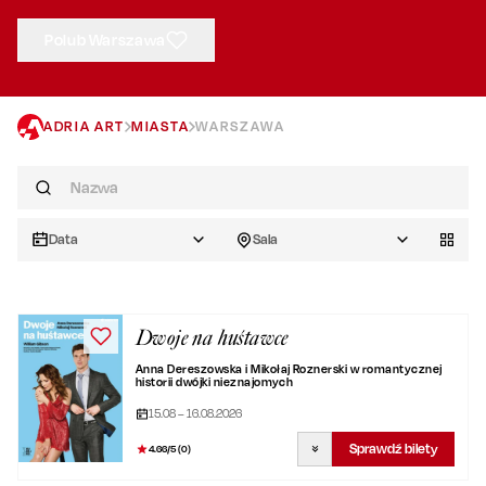
Polub Warszawa
ADRIA ART
MIASTA
WARSZAWA
Data
Sala
Dwoje na huśtawce
Anna Dereszowska i Mikołaj Roznerski w romantycznej
historii dwójki nieznajomych
15.08 – 16.08.2026
Sprawdź bilety
4.66
/5 (
0
)