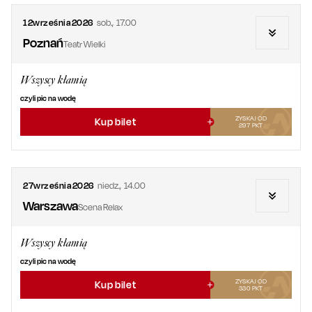
12
września
2026
sob.
,
17.00
Poznań
Teatr Wielki
Wszyscy kłamią
czyli pic na wodę
ZYSKAJ OD
Kup bilet
297
PKT
27
września
2026
niedz.
,
14.00
Warszawa
Scena Relax
Wszyscy kłamią
czyli pic na wodę
ZYSKAJ OD
Kup bilet
330
PKT