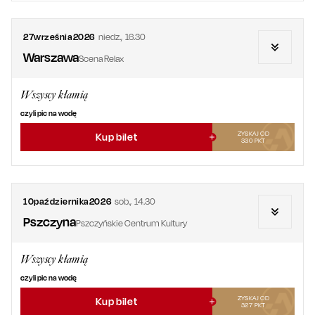
27
września
2026
niedz.
,
16.30
Warszawa
Scena Relax
Wszyscy kłamią
czyli pic na wodę
ZYSKAJ OD
Kup bilet
330
PKT
10
października
2026
sob.
,
14.30
Pszczyna
Pszczyńskie Centrum Kultury
Wszyscy kłamią
czyli pic na wodę
ZYSKAJ OD
Kup bilet
327
PKT