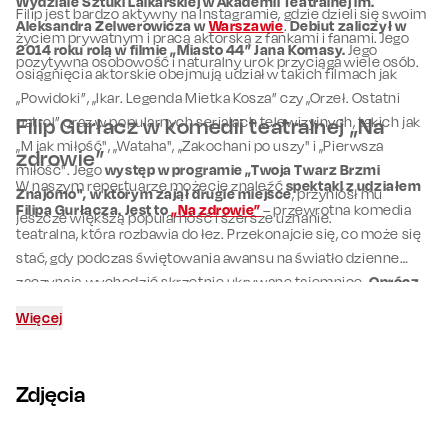
Wydziale Sztuki Lalkarskiej w Akademii Teatralnej im.
Filip jest bardzo aktywny na Instagramie, gdzie dzieli się swoim
Aleksandra Zelwerowicza w
Warszawie
.
Debiut zaliczył w
życiem prywatnym i pracą aktorską z fankami i fanami. Jego
2014 roku rolą w filmie „Miasto 44” Jana Komasy.
Jego
pozytywna osobowość i naturalny urok przyciąga wiele osób.
osiągnięcia aktorskie obejmują udział w takich filmach jak
„Powidoki”, „Ikar. Legenda Mietka Kosza” czy „Orzeł. Ostatni
patrol” oraz w popularnych serialach telewizyjnych, takich jak
Filip Gurłacz w komedii teatralnej „Na
„M jak miłość", „Wataha", „Zakochani po uszy" i „Pierwsza
zdrowie”
miłość". Jego
występ w programie „Twoja Twarz Brzmi
W naszym repertuarze możecie znaleźć
spektakl z udziałem
Znajomo", w którym zajął drugie miejsce
, przyniósł mu
Filipa Gurłacza. Jest to
„Na zdrowie”
– przewrotna komedia
jeszcze większą popularność i szersze uznanie.
teatralna, która rozbawia do łez. Przekonajcie się, co może się
stać, gdy podczas świętowania awansu na światło dzienne
zaczynają wychodzić skrzętnie ukrywane tajemnice.
Oprócz
Gurłacza na scenie będzie można zobaczyć między innymi
Więcej
Jarosława Boberka
, Agnieszkę Wosińską czy
Zofię
Zborowską-Wronę
.
Zdjęcia