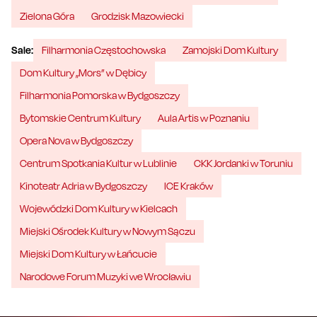
Zielona Góra
Grodzisk Mazowiecki
Sale:
Filharmonia Częstochowska
Zamojski Dom Kultury
Dom Kultury „Mors” w Dębicy
Filharmonia Pomorska w Bydgoszczy
Bytomskie Centrum Kultury
Aula Artis w Poznaniu
Opera Nova w Bydgoszczy
Centrum Spotkania Kultur w Lublinie
CKK Jordanki w Toruniu
Kinoteatr Adria w Bydgoszczy
ICE Kraków
Wojewódzki Dom Kultury w Kielcach
Miejski Ośrodek Kultury w Nowym Sączu
Miejski Dom Kultury w Łańcucie
Narodowe Forum Muzyki we Wrocławiu