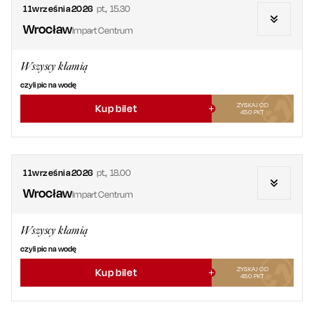
11
września
2026
pt.
,
15.30
Wrocław
Impart Centrum
Wszyscy kłamią
czyli pic na wodę
ZYSKAJ OD
Kup bilet
450
PKT
11
września
2026
pt.
,
18.00
Wrocław
Impart Centrum
Wszyscy kłamią
czyli pic na wodę
ZYSKAJ OD
Kup bilet
450
PKT