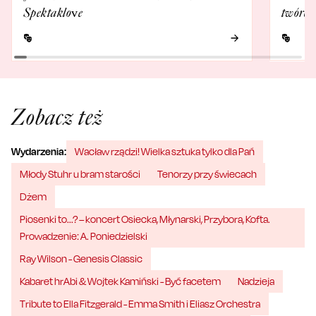
Spektaklove
twórcó
Zobacz też
Wydarzenia:
Wacław rządzi! Wielka sztuka tylko dla Pań
Młody Stuhr u bram starości
Tenorzy przy świecach
Dżem
Piosenki to...? – koncert Osiecka, Młynarski, Przybora, Kofta.
Prowadzenie: A. Poniedzielski
Ray Wilson - Genesis Classic
Kabaret hrAbi & Wojtek Kamiński - Być facetem
Nadzieja
Tribute to Ella Fitzgerald - Emma Smith i Eliasz Orchestra