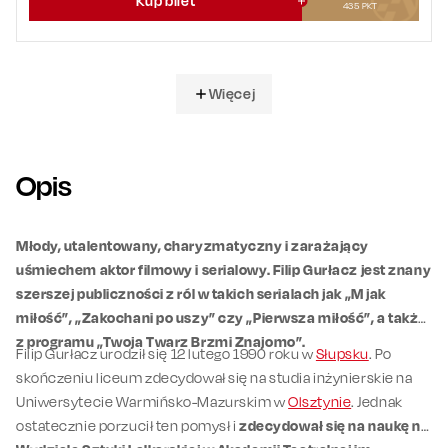
Kup bilet
435
PKT
Więcej
Opis
Młody, utalentowany, charyzmatyczny i zarażający
uśmiechem aktor filmowy i serialowy. Filip Gurłacz jest znany
szerszej publiczności z ról w takich serialach jak „M jak
miłość”, „Zakochani po uszy” czy „Pierwsza miłość”, a także
z programu „Twoja Twarz Brzmi Znajomo”.
Filip Gurłacz urodził się 12 lutego 1990 roku w
Słupsku
. Po
skończeniu liceum zdecydował się na studia inżynierskie na
Uniwersytecie Warmińsko-Mazurskim w
Olsztynie
. Jednak
ostatecznie porzucił ten pomysł i
zdecydował się na naukę na