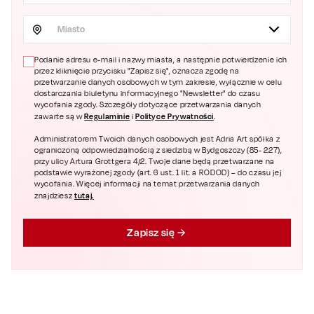
Miasto
Podanie adresu e-mail i nazwy miasta, a następnie potwierdzenie ich
przez kliknięcie przycisku "Zapisz się", oznacza zgodę na
przetwarzanie danych osobowych w tym zakresie, wyłącznie w celu
dostarczania biuletynu informacyjnego "Newsletter" do czasu
wycofania zgody. Szczegóły dotyczące przetwarzania danych
Regulaminie
Polityce Prywatności
zawarte są w
i
.
Administratorem Twoich danych osobowych jest Adria Art spółka z
ograniczoną odpowiedzialnością z siedzibą w Bydgoszczy (85- 227),
przy ulicy Artura Grottgera 4/2. Twoje dane będą przetwarzane na
podstawie wyrażonej zgody (art. 6 ust. 1 lit. a RODOD) – do czasu jej
wycofania. Więcej informacji na temat przetwarzania danych
tutaj.
znajdziesz
Zapisz się