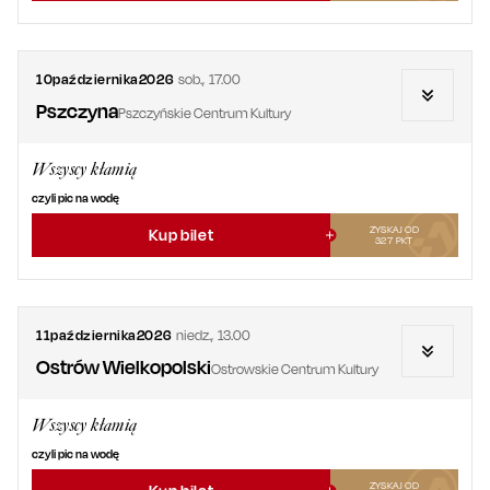
10
października
2026
sob.
,
17.00
Pszczyna
Pszczyńskie Centrum Kultury
Wszyscy kłamią
czyli pic na wodę
ZYSKAJ OD
Kup bilet
327
PKT
11
października
2026
niedz.
,
13.00
Ostrów Wielkopolski
Ostrowskie Centrum Kultury
Wszyscy kłamią
czyli pic na wodę
ZYSKAJ OD