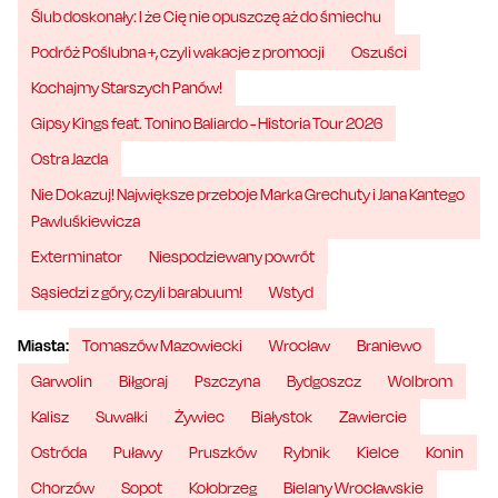
Ślub doskonały: I że Cię nie opuszczę aż do śmiechu
Podróż Poślubna +, czyli wakacje z promocji
Oszuści
Kochajmy Starszych Panów!
Gipsy Kings feat. Tonino Baliardo - Historia Tour 2026
Ostra Jazda
Nie Dokazuj! Największe przeboje Marka Grechuty i Jana Kantego
Pawluśkiewicza
Exterminator
Niespodziewany powrót
Sąsiedzi z góry, czyli barabuum!
Wstyd
Miasta:
Tomaszów Mazowiecki
Wrocław
Braniewo
Garwolin
Biłgoraj
Pszczyna
Bydgoszcz
Wolbrom
Kalisz
Suwałki
Żywiec
Białystok
Zawiercie
Ostróda
Puławy
Pruszków
Rybnik
Kielce
Konin
Chorzów
Sopot
Kołobrzeg
Bielany Wrocławskie