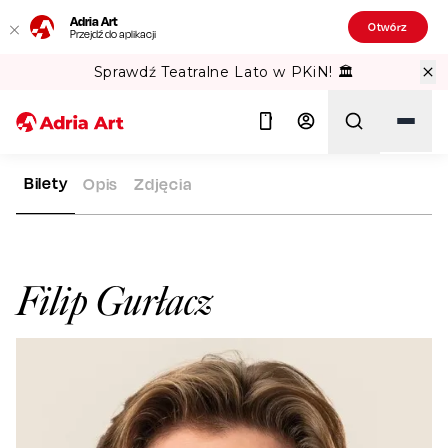
Adria Art
Otwórz
Przejdź do aplikacji
Sprawdź Teatralne Lato w PKiN! 🏛️
Bilety
Opis
Zdjęcia
ADRIA ART
ARTYŚCI
FILIP GURŁACZ
Szukaj
Filip Gurłacz