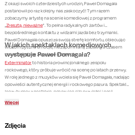
Z okazji swoich czterdziestych urodzin, Paweł Domagała
postanowił po raz kolejny nas zaskoczyć! Tym razem
zobaczymy artystę na scenie komediowej z programem
„
Zresztą, nieważne
”. To pełna radykalnych żartów i
bezpośredniego kontaktu z widzami jazda bez trzymanki.
Paweł Domagała opuszcza swoją strefę komfortu, obiecując
W jakich spektaklach komediowych
widzom pyszne emocje, niezapomnianą zabawę, a czasem
występuje Paweł Domagała?
nawet odrobinę żenujące momenty.
Exterminator
to historia prowincjonalnego zespołu
rockowego, który próbuje wrócić na scenę po latach przerwy.
W rolę jednego z muzyków wciela się Paweł Domagała, nadając
opowieści autentycznej energii i rockowego pazura. Spektakl
łączy humor z nostalgią, pokazując siłę przyjaźni i pasji.
Więcej
Zdjęcia