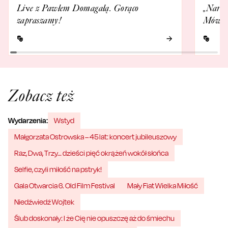
Live z Pawłem Domagałą. Gorąco
„Narni
zapraszamy!
Mówi o
Zobacz też
Wydarzenia:
Wstyd
Małgorzata Ostrowska – 45 lat: koncert jubileuszowy
Raz, Dwa, Trzy… dzieści pięć okrążeń wokół słońca
Selfie, czyli miłość na pstryk!
Gala Otwarcia 6. Old Film Festival
Mały Fiat Wielka Miłość
Niedźwiedź Wojtek
Ślub doskonały: I że Cię nie opuszczę aż do śmiechu