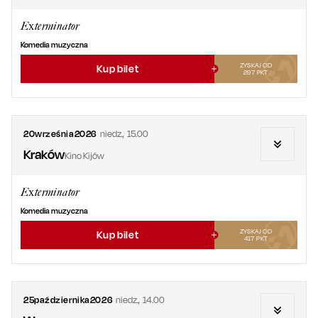
Exterminator
Komedia muzyczna
ZYSKAJ OD
Kup bilet
297
PKT
20
września
2026
niedz.
,
15.00
Kraków
Kino Kijów
Exterminator
Komedia muzyczna
ZYSKAJ OD
Kup bilet
417
PKT
25
października
2026
niedz.
,
14.00