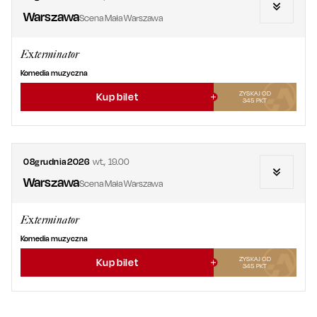
Warszawa
Scena Mała Warszawa
Exterminator
Komedia muzyczna
ZYSKAJ OD
Kup bilet
345
PKT
08
grudnia
2026
wt.
,
19.00
Warszawa
Scena Mała Warszawa
Exterminator
Komedia muzyczna
ZYSKAJ OD
Kup bilet
345
PKT