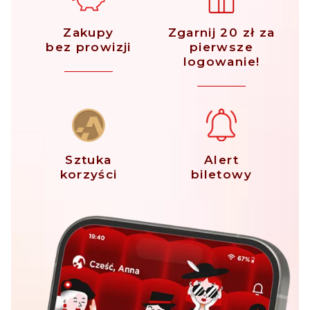
milionów” w reżyserii Waldemara Krzystka. W filmie o
działaczach podziemia, którzy zrobili skok na własne
Zakupy
Zgarnij 20 zł za
bez prowizji
pierwsze
pieniądze, Paweł Domagała wcielił się w Tomka.
logowanie!
Sztuka
Alert
korzyści
biletowy