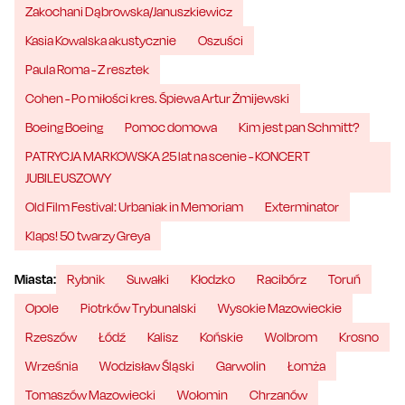
Zakochani Dąbrowska/Januszkiewicz
Kasia Kowalska akustycznie
Oszuści
Paula Roma - Z resztek
Cohen - Po miłości kres. Śpiewa Artur Żmijewski
Boeing Boeing
Pomoc domowa
Kim jest pan Schmitt?
PATRYCJA MARKOWSKA 25 lat na scenie - KONCERT
JUBILEUSZOWY
Old Film Festival: Urbaniak in Memoriam
Exterminator
Klaps! 50 twarzy Greya
Miasta:
Rybnik
Suwałki
Kłodzko
Racibórz
Toruń
Opole
Piotrków Trybunalski
Wysokie Mazowieckie
Rzeszów
Łódź
Kalisz
Końskie
Wolbrom
Krosno
Września
Wodzisław Śląski
Garwolin
Łomża
Tomaszów Mazowiecki
Wołomin
Chrzanów