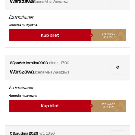
Warszawa
Scena Mała Warszawa
Exterminator
Komedia muzyczna
ZYSKAJ OD
Kup bilet
345
PKT
25
października
2026
niedz.
,
17.00
Warszawa
Scena Mała Warszawa
Exterminator
Komedia muzyczna
ZYSKAJ OD
Kup bilet
345
PKT
08
grudnia
2026
wt.
,
16.30