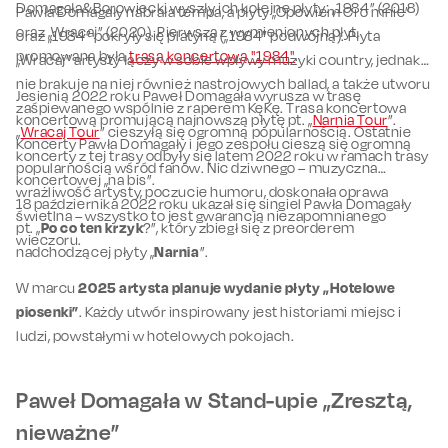
Domagała&Borowiecki wyszły ich kolejne płyty: „1984” (2018)
Pawła Domagały nabrała tempa, a płyty „Opowiem Ci o mnie”
oraz „Wracaj” (2020). Pierwsza z wymienionych płyt
oraz „1984” pokryły się platyną („1984” podwójną). Płyta
promowana była
trasą koncertową "1984"
.
„Wracaj” artysty łączy w sobie wpływy muzyki country, jednak
nie brakuje na niej również nastrojowych ballad, a także utworu
Jesienią 2022 roku Paweł Domagała wyrusza w trasę
zaśpiewanego wspólnie z raperem KęKę. Trasa koncertowa
koncertową promującą najnowszą płytę pt. „
Narnia Tour
”.
„
Wracaj Tour
” cieszyłą się ogromną popularnością. Ostatnie
Koncerty Pawła Domagały i jego zespołu cieszą się ogromną
koncerty z tej trasy odbyły się latem 2022 roku w ramach trasy
popularnością wśród fanów. Nic dziwnego – muzyczna
koncertowej „na bis”.
wrażliwość artysty, poczucie humoru, doskonała oprawa
18 października 2022 roku ukazał się singiel Pawła Domagały
świetlna – wszystko to jest gwarancją niezapomnianego
pt. „
Po co ten krzyk
?”, który zbiegł się z preorderem
wieczoru.
nadchodzącej płyty „
Narnia
”.
W marcu
2025 artysta planuje wydanie płyty „Hotelowe
piosenki”
. Każdy utwór inspirowany jest historiami miejsc i
ludzi, powstałymi w hotelowych pokojach.
Paweł Domagała w Stand-upie „Zresztą,
nieważne”