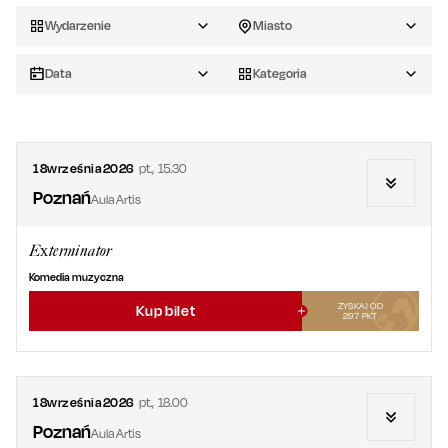
Wydarzenie
Miasto
Data
Kategoria
18
września
2026
pt.
,
15.30
Poznań
Aula Artis
Exterminator
Komedia muzyczna
ZYSKAJ OD
Kup bilet
297
PKT
18
września
2026
pt.
,
18.00
Poznań
Aula Artis