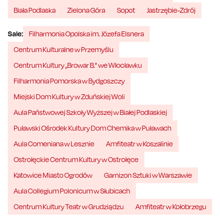
Biała Podlaska
Zielona Góra
Sopot
Jastrzębie-Zdrój
Sale:
Filharmonia Opolska im. Józefa Elsnera
Centrum Kulturalne w Przemyślu
Centrum Kultury „Browar B.” we Włocławku
Filharmonia Pomorska w Bydgoszczy
Miejski Dom Kultury w Zduńskiej Woli
Aula Państwowej Szkoły Wyższej w Białej Podlaskiej
Puławski Ośrodek Kultury Dom Chemika w Puławach
Aula Comeniana w Lesznie
Amfiteatr w Koszalinie
Ostrołęckie Centrum Kultury w Ostrołęce
Katowice Miasto Ogrodów
Garnizon Sztuki w Warszawie
Aula Collegium Polonicum w Słubicach
Centrum Kultury Teatr w Grudziądzu
Amfiteatr w Kołobrzegu