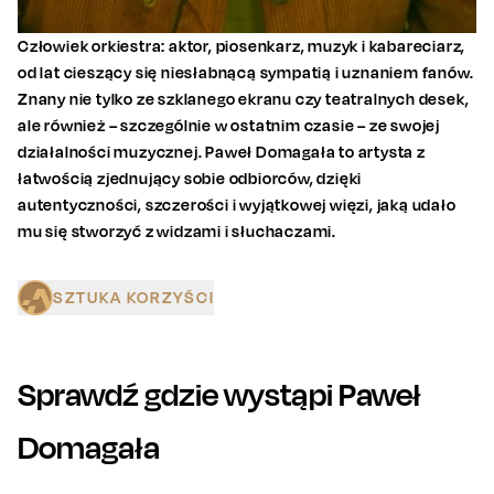
Człowiek orkiestra: aktor, piosenkarz, muzyk i kabareciarz,
od lat cieszący się niesłabnącą sympatią i uznaniem fanów.
Znany nie tylko ze szklanego ekranu czy teatralnych desek,
ale również – szczególnie w ostatnim czasie – ze swojej
działalności muzycznej. Paweł Domagała to artysta z
łatwością zjednujący sobie odbiorców, dzięki
autentyczności, szczerości i wyjątkowej więzi, jaką udało
mu się stworzyć z widzami i słuchaczami.
SZTUKA KORZYŚCI
Sprawdź gdzie wystąpi
Paweł
Domagała