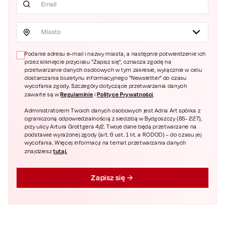
Miasto
Podanie adresu e-mail i nazwy miasta, a następnie potwierdzenie ich
przez kliknięcie przycisku "Zapisz się", oznacza zgodę na
przetwarzanie danych osobowych w tym zakresie, wyłącznie w celu
dostarczania biuletynu informacyjnego "Newsletter" do czasu
wycofania zgody. Szczegóły dotyczące przetwarzania danych
Regulaminie
Polityce Prywatności
zawarte są w
i
.
Administratorem Twoich danych osobowych jest Adria Art spółka z
ograniczoną odpowiedzialnością z siedzibą w Bydgoszczy (85- 227),
przy ulicy Artura Grottgera 4/2. Twoje dane będą przetwarzane na
podstawie wyrażonej zgody (art. 6 ust. 1 lit. a RODOD) – do czasu jej
wycofania. Więcej informacji na temat przetwarzania danych
tutaj.
znajdziesz
Zapisz się