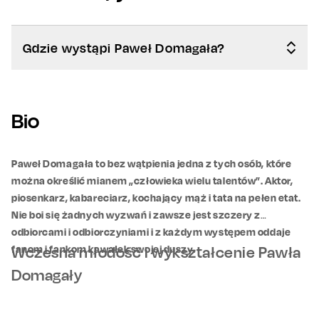
Gdzie wystąpi Paweł Domagała?
Bio
Paweł Domagała to bez wątpienia jedna z tych osób, które
można określić mianem „człowieka wielu talentów”. Aktor,
piosenkarz, kabareciarz, kochający mąż i tata na pełen etat.
Nie boi się żadnych wyzwań i zawsze jest szczery z
odbiorcami i odbiorczyniami i z każdym występem oddaje
fanom i fankom kawałek swojej duszy.
Wczesna młodość i wykształcenie Pawła
Domagały