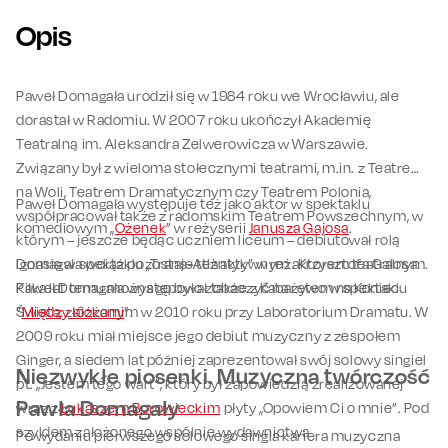
Opis
Paweł Domagała urodził się w 1984 roku we Wrocławiu, ale
dorastał w Radomiu. W 2007 roku ukończył Akademię
Teatralną im. Aleksandra Zelwerowicza w Warszawie.
Związany był z wieloma stołecznymi teatrami, m.in. z Teatrem
na Woli, Teatrem Dramatycznym czy Teatrem Polonia,
Paweł Domagała występuje też jako aktor w spektaklu
współpracował także z radomskim Teatrem Powszechnym, w
komediowym „
Ożenek
” w reżyserii
Janusza Gajosa
.
którym – jeszcze będąc uczniem liceum – debiutował rolą
Ignasia w spektaklu „Trans-Atlantyk” w reż. Krzysztofa Galosa.
Domagała wciąż pozostaje też aktywnym aktorem teatralnym.
Paweł Domagała występował także z Kabaretem na Koniec
Kilka lat temu można go było zobaczyć na żywo w spektaklu
Świata, założonym w 2010 roku przy Laboratorium Dramatu. W
"
Między łóżkami
".
2009 roku miał miejsce jego debiut muzyczny z zespołem
Ginger, a siedem lat później zaprezentował swój solowy singiel
Niezwykłe piosenki. Muzyczna twórczość
pt. „Jestem tego wart”, który był zapowiedzią zrealizowanej
Pawła Domagały
wraz z
Łukaszem Borowieckim
płyty „Opowiem Ci o mnie”. Pod
szyldem założonego wspólnie wydawnictwa
Po wydaniu pierwszego solowego singla kariera muzyczna