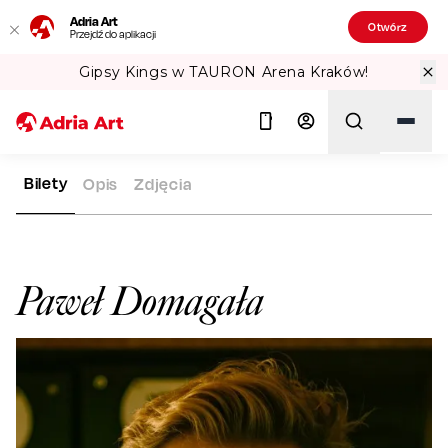
Adria Art
Otwórz
Przejdź do aplikacji
Gipsy Kings w TAURON Arena Kraków!
Bilety
Opis
Zdjęcia
ADRIA ART
ARTYŚCI
PAWEŁ DOMAGAŁA
Szukaj
Paweł Domagała