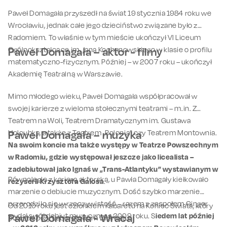
Paweł Domagała przyszedł na świat 19 stycznia 1984 roku we
Wrocławiu, jednak całe jego dzieciństwo związane było z
Radomiem. To właśnie w tym mieście ukończył VI Liceum
Ogólnokształcące im. Jana Kochanowskiego w klasie o profilu
Paweł Domagała – aktor - filmy
matematyczno-fizycznym. Później – w 2007 roku – ukończył
Akademię Teatralną w Warszawie.
Mimo młodego wieku, Paweł Domagała współpracował w
swojej karierze z wieloma stołecznymi teatrami – m.in. Z
Teatrem na Woli, Teatrem Dramatycznym im. Gustawa
Holoubka, a także z Teatrem „Polonia” czy Teatrem Montownia.
Paweł Domagała – muzyka
Na swoim koncie ma także występy w Teatrze Powszechnym
w Radomiu, gdzie występował jeszcze jako licealista –
zadebiutował jako Ignaś w „Trans-Atlantyku” wystawianym w
Równolegle z karierą aktorską, u Pawła Domagały kiełkowało
reżyserii Krzysztofa Galosa
.
marzenie o debiucie muzycznym. Dość szybko marzenie
przerodziło się w rzeczywistość – razem z zespołem Ginger
Od 2010 roku jest członkiem Kabaretu na Koniec Świata, który
wydał swój debiut muzyczny w 2009 roku. S
Paweł Domagała - Wracaj
iedem lat później
powstał przy Laboratorium Dramatu.