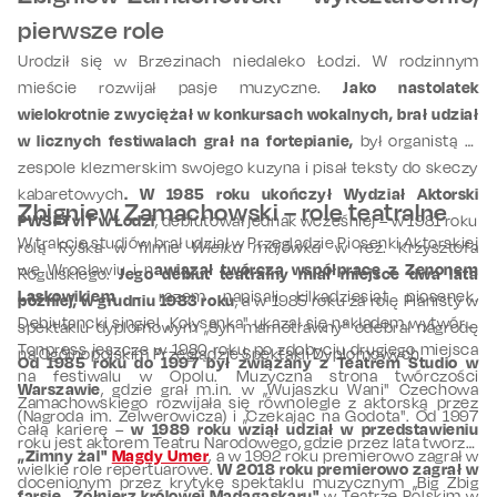
pierwsze role
Urodził się w Brzezinach niedaleko Łodzi. W rodzinnym
mieście rozwijał pasje muzyczne.
Jako nastolatek
wielokrotnie zwyciężał w konkursach wokalnych, brał udział
w licznych festiwalach grał na fortepianie,
był organistą w
zespole klezmerskim swojego kuzyna i pisał teksty do skeczy
kabaretowych
. W 1985 roku ukończył Wydział Aktorski
Zbigniew Zamachowski – role teatralne
PWSFTviT w Łodzi
, debiutował jednak wcześniej – w 1981 roku
W trakcie studiów brał udział w Przeglądzie Piosenki Aktorskiej
rolą Ryśka w filmie
Wielka majówka
w reż. Krzysztofa
we Wrocławiu i n
awiązał twórczą współpracę z Zenonem
Rogulskiego.
Jego debiut teatralny miał miejsce dwa lata
Laskowikiem
– razem napisali kilkadziesiąt piosenek.
później, w grudniu 1983 roku
, a w 1985 roku za rolę Pianisty w
Debiutancki singiel „Kołysanka" ukazał się nakładem wytwórni
spektaklu dyplomowym „Syn marnotrawny" odebrał nagrodę
Tonpress jeszcze w 1980 roku, po zdobyciu drugiego miejsca
na Ogólnopolskim Przeglądzie Spektakli Dyplomowych.
Od 1985 roku do 1997 był związany z Teatrem Studio w
na festiwalu w Opolu. Muzyczna strona twórczości
Warszawie
, gdzie grał m.in. w „Wujaszku Wani" Czechowa
Zamachowskiego rozwijała się równolegle z aktorską przez
(Nagroda im. Zelwerowicza) i „Czekając na Godota". Od 1997
całą karierę –
w 1989 roku wziął udział w przedstawieniu
roku jest aktorem Teatru Narodowego, gdzie przez lata tworzył
„Zimny żal"
Magdy Umer
, a w 1992 roku premierowo zagrał w
wielkie role repertuarowe.
W 2018 roku premierowo zagrał w
docenionym przez krytykę spektaklu muzycznym „Big Zbig
farsie „Żołnierz królowej Madagaskaru"
w Teatrze Polskim w