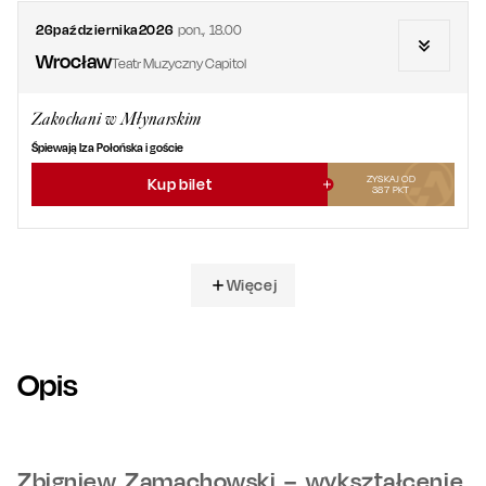
26
października
2026
pon.
,
18.00
Wrocław
Teatr Muzyczny Capitol
Zakochani w Młynarskim
Śpiewają Iza Połońska i goście
ZYSKAJ OD
Kup bilet
387
PKT
Więcej
Opis
Zbigniew Zamachowski – wykształcenie,