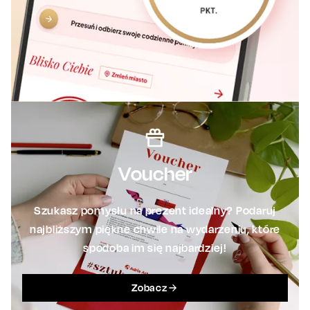
Voucher
Szukasz pomysłu na prezent idealny? Podaruj
najbliższym piękne chwile na wydarzeniu, które
spodoba im się najbardziej!
Zobacz