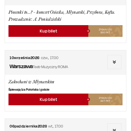
Piosenki to...? – koncert Osiecka, Młynarski, Przybora, Kofta.
Prowadzenie: A. Poniedzielski
ZYSKAJ OD
Kup bilet
390
PKT
10
września
2026
czw.
,
17.00
Warszawa
Teatr Muzyczny ROMA
Zakochani w Młynarskim
Śpiewają Iza Połońska i goście
ZYSKAJ OD
Kup bilet
447
PKT
06
października
2026
wt.
,
17.00