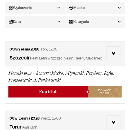
Wydarzenie
Miasto
Data
Kategoria
05
września
2026
sob.
,
17.00
Szczecin
Teatr Letni w Szczecinie im. Heleny Majdaniec
Piosenki to...? – koncert Osiecka, Młynarski, Przybora, Kofta.
Prowadzenie: A. Poniedzielski
ZYSKAJ OD
Kup bilet
300
PKT
06
września
2026
niedz.
,
15.00
Toruń
Aula UMK