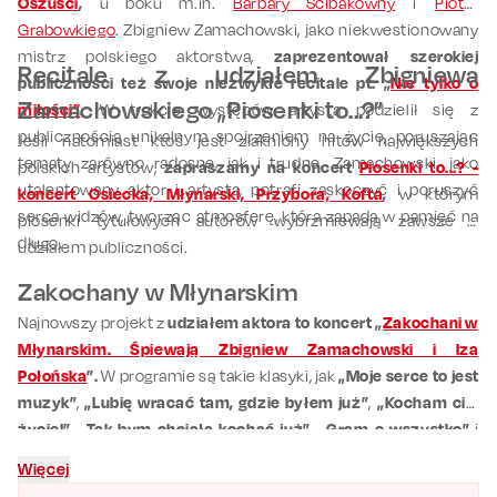
Oszuści
,
u boku m.in.
Barbary Ścibakówny
i
Piotra
Grabowkiego
. Zbigniew Zamachowski, jako niekwestionowany
mistrz polskiego aktorstwa,
zaprezentował szerokiej
Recitale z udziałem Zbigniewa
publiczności też swoje niezwykłe recitale pt. „
Nie tylko o
Zamachowskiego „Piosenki to...?”
miłości”
.
W trakcie występów artysta podzielił się z
publicznością unikalnym spojrzeniem na życie, poruszając
Jeśli natomiast ktoś jest złakniony hitów największych
tematy zarówno radosne, jak i trudne. Zamachowski, jako
polskich artystów,
zapraszamy na koncert
Piosenki to...? -
utalentowany aktor i artysta, potrafi zaskoczyć i poruszyć
koncert Osiecka, Młynarski, Przybora, Kofta
,
w którym
serca widzów, tworząc atmosferę, która zapada w pamięć na
piosenki tytułowych autorów wybrzmiewają zawsze z
długo.
udziałem publiczności.
Zakochany w Młynarskim
Najnowszy projekt z
udziałem aktora to koncert „
Zakochani w
Młynarskim. Śpiewają Zbigniew Zamachowski i Iza
Połońska
”.
W programie są takie klasyki, jak
„Moje serce to jest
muzyk”
,
„Lubię wracać tam, gdzie byłem już”
,
„Kocham cię,
życie!”
,
„Tak bym chciała kochać już”
,
„Gram o wszystko”
i
wiele innych. Zamachowski miał okazję współpracować z
Więcej
Wojciechem Młynarskim. Z kolei
Iza Połońska
wychowywała