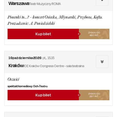
Warszawa
Teatr Muzyczny ROMA
Piosenki to...? – koncert Osiecka, Młynarski, Przybora, Kofta.
Prowadzenie: A. Poniedzielski
ZYSKAJ OD
Kup bilet
480
PKT
16
października
2026
pt.
,
15.15
Kraków
ICE Kraków Congress Centre - sala teatralna
Oszuści
spektakl komediowy Och-Teatru
ZYSKAJ OD
Kup bilet
297
PKT