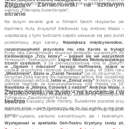
Show" w Teatrze Rampa. W 1996 roku opublikował tomik
Zbigniew Zamachowski na szklanym
Warszawie.
wierszy „Półkrople, ćwierćkrople".
ekranie
Na dużym ekranie grał w filmach takich reżyserów jak
Kazimierz Kutz, Krzysztof Kieślowski czy Andrzej Wajda –
współpracę z tymi twórcami często wskazuje się jako punkt
przełomowy jego kariery.
Największą międzynarodową
rozpoznawalność przyniosła mu rola Karola w trylogii
Przez lata Zamachowski stworzył dziesiątki wyrazistych ról
Kieślowskiego „Trzy kolory" – pojawił się we wszystkich
filmowych i telewizyjnych:
zagrał Michała Wołodyjowskiego
trzech częściach
, a za pierwszoplanową rolę w „Białym"
w „Ogniem i mieczem" Jerzego Hoffmanna, Jaskra w
uzyskał przychylne recenzje światowej prasy. W 1995 roku
„Wiedźminie", Edzio w „Cześć Tereska"
(za co otrzymał Orła
otrzymał Złotą Kaczkę dla najlepszego aktora. Rok wcześniej
dla najlepszego aktora),
Jaśka w „Zmruż oczy"
(kolejny Orzeł),
odebrał nagrodę za pierwszoplanową rolę męską na 19.
Nawiślaka w „Wałęsa. Człowiek z nadziei" Andrzeja Wajdy
, a
Festiwalu Polskich Filmów Fabularnych w Gdyni za rolę
Zamachowski na żywo – na koncercie i w
w „Pianiście" Romana Polańskiego pojawiał się epizodycznie
Tomasza w „Zawróconym" Kutza.
teatrze
jako klient kupujący złote monety. Świadomie pozostał przy
polskim kinie – sam tłumaczył, że to był wybór, a nie brak
Nasi widzowie i fani Zbigniewa Zamachowskiego mogli oglądać
szansy.
go w wydaniu zarówno koncertowym, jak i teatralnym.
Występował w spektaklu Och-Teatru Krystyny Jandy pt.