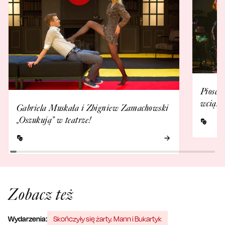
Piosenk
wciąż 
Gabriela Muskała i Zbigniew Zamachowski
„Oszukują” w teatrze!
Zobacz też
Wydarzenia:
Skończyły się żarty. Mann i Bukartyk