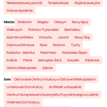
Niespodziewany powrót
Terapia dla par
Wyjście awaryjne
Dobrze się kłamie
Miasta:
Wolbrom
Głogów
Cieszyn
Nowy Sącz
Wałbrzych
Piotrków Trybunalski
Bełchatów
Kazimierza Wielka
Chorzów
Leszno
Nowy Targ
Dąbrowa Górnicza
Nysa
Gniezno
Tychy
Rzeszów - Jasionka
Radomsko
Wodzisław Śląski
Kraśnik
Police
Jastrzębie-Zdrój
Koszalin
Pabianice
Ostrów Wielkopolski
Zabrze
Sale:
Ostrowskie Centrum Kultury w Ostrowie Wielkopolskim
Limanowski Dom Kultury
Amfiteatr w Koszalinie
Centrum Kongresowe Uniwersytetu Przyrodniczego w Lublinie
Chełmski Dom Kultury