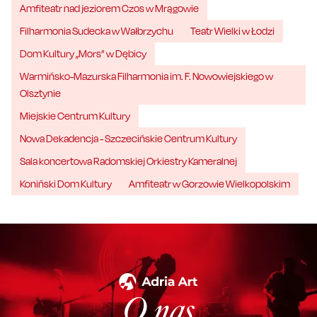
Amfiteatr nad jeziorem Czos w Mrągowie
Filharmonia Sudecka w Wałbrzychu
Teatr Wielki w Łodzi
Dom Kultury „Mors” w Dębicy
Warmińsko-Mazurska Filharmonia im. F. Nowowiejskiego w
Olsztynie
Miejskie Centrum Kultury
Nowa Dekadencja - Szczecińskie Centrum Kultury
Sala koncertowa Radomskiej Orkiestry Kameralnej
Koniński Dom Kultury
Amfiteatr w Gorzowie Wielkopolskim
O nas