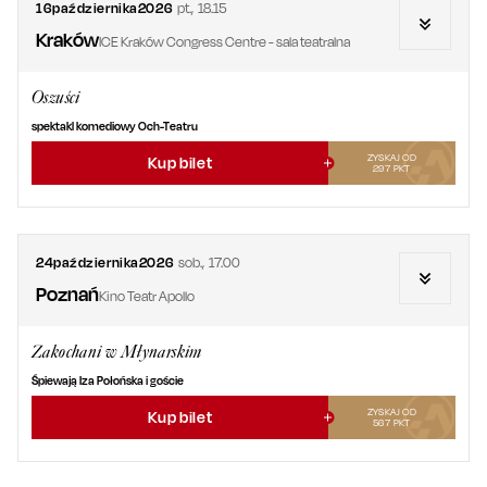
16
października
2026
pt.
,
18.15
Kraków
ICE Kraków Congress Centre - sala teatralna
Oszuści
spektakl komediowy Och-Teatru
ZYSKAJ OD
Kup bilet
297
PKT
24
października
2026
sob.
,
17.00
Poznań
Kino Teatr Apollo
Zakochani w Młynarskim
Śpiewają Iza Połońska i goście
ZYSKAJ OD
Kup bilet
567
PKT