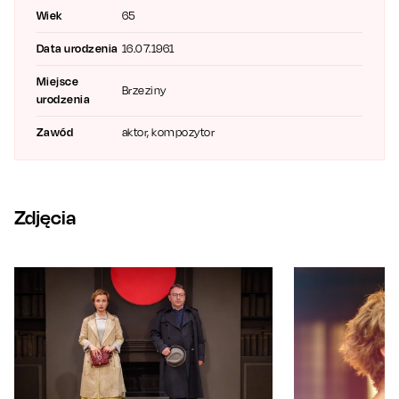
się na piosenkach mistrza. Razem tworzą dialog, w którym role
Wiek
65
głosu i słowa układają się w spójne, poruszające opowieści.
Data urodzenia
16.07.1961
Miejsce
Brzeziny
urodzenia
Zawód
aktor, kompozytor
Zdjęcia