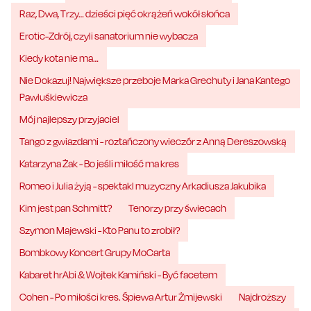
Raz, Dwa, Trzy… dzieści pięć okrążeń wokół słońca
Erotic-Zdrój, czyli sanatorium nie wybacza
Kiedy kota nie ma…
Nie Dokazuj! Największe przeboje Marka Grechuty i Jana Kantego
Pawluśkiewicza
Mój najlepszy przyjaciel
Tango z gwiazdami - roztańczony wieczór z Anną Dereszowską
Katarzyna Żak - Bo jeśli miłość ma kres
Romeo i Julia żyją - spektakl muzyczny Arkadiusza Jakubika
Kim jest pan Schmitt?
Tenorzy przy świecach
Szymon Majewski - Kto Panu to zrobił?
Bombkowy Koncert Grupy MoCarta
Kabaret hrAbi & Wojtek Kamiński - Być facetem
Cohen - Po miłości kres. Śpiewa Artur Żmijewski
Najdroższy