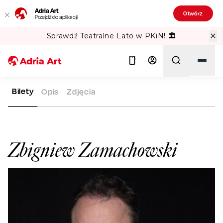
Adria Art
Otwórz
Przejdź do aplikacji
Sprawdź Teatralne Lato w PKiN! 🏛️
Bilety
Opis
Zdjęcia
ADRIA ART
ARTYŚCI
ZBIGNIEW ZAMACHOWSKI
Szukaj
Zbigniew Zamachowski