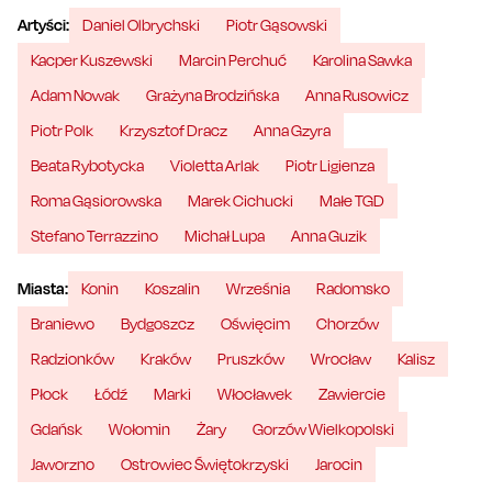
Artyści:
Daniel Olbrychski
Piotr Gąsowski
Kacper Kuszewski
Marcin Perchuć
Karolina Sawka
Adam Nowak
Grażyna Brodzińska
Anna Rusowicz
Piotr Polk
Krzysztof Dracz
Anna Gzyra
Beata Rybotycka
Violetta Arlak
Piotr Ligienza
Roma Gąsiorowska
Marek Cichucki
Małe TGD
Stefano Terrazzino
Michał Lupa
Anna Guzik
Miasta:
Konin
Koszalin
Września
Radomsko
Braniewo
Bydgoszcz
Oświęcim
Chorzów
Radzionków
Kraków
Pruszków
Wrocław
Kalisz
Płock
Łódź
Marki
Włocławek
Zawiercie
Gdańsk
Wołomin
Żary
Gorzów Wielkopolski
Jaworzno
Ostrowiec Świętokrzyski
Jarocin