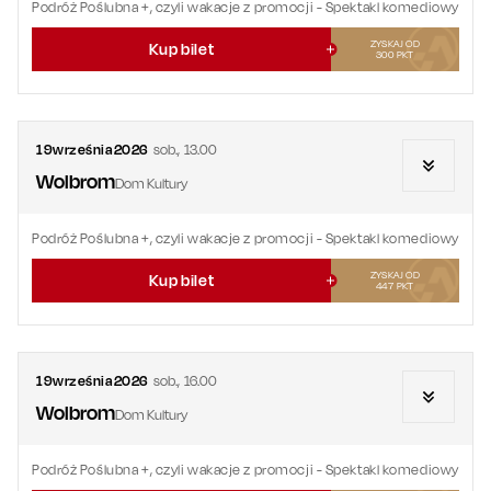
Podróż Poślubna +, czyli wakacje z promocji
- Spektakl komediowy
ZYSKAJ OD
Kup bilet
300
PKT
19
września
2026
sob.
,
13.00
Wolbrom
Dom Kultury
Podróż Poślubna +, czyli wakacje z promocji
- Spektakl komediowy
ZYSKAJ OD
Kup bilet
447
PKT
19
września
2026
sob.
,
16.00
Wolbrom
Dom Kultury
Podróż Poślubna +, czyli wakacje z promocji
- Spektakl komediowy