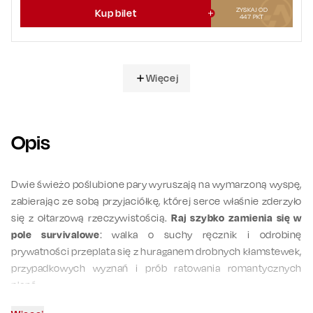
ZYSKAJ OD
Kup bilet
447
PKT
Więcej
Opis
Dwie świeżo poślubione pary wyruszają na wymarzoną wyspę,
zabierając ze sobą przyjaciółkę, której serce właśnie zderzyło
się z ołtarzową rzeczywistością.
Raj szybko zamienia się w
pole survivalowe
: walka o suchy ręcznik i odrobinę
prywatności przeplata się z huraganem drobnych kłamstewek,
przypadkowych wyznań i prób ratowania romantycznych
planów.
„Podróż Poślubna +” to
wartka komedia Marcina