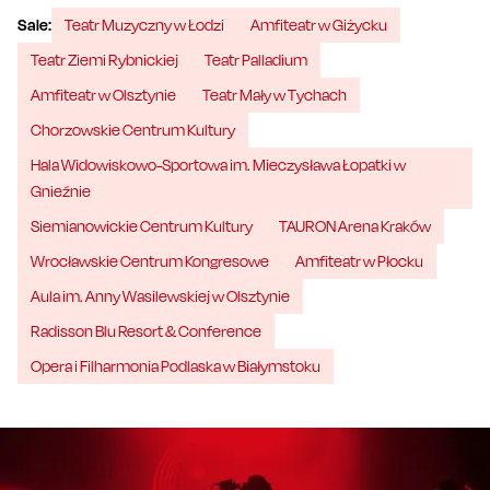
Sale:
Teatr Muzyczny w Łodzi
Amfiteatr w Giżycku
Teatr Ziemi Rybnickiej
Teatr Palladium
Amfiteatr w Olsztynie
Teatr Mały w Tychach
Chorzowskie Centrum Kultury
Hala Widowiskowo-Sportowa im. Mieczysława Łopatki w
Gnieźnie
Siemianowickie Centrum Kultury
TAURON Arena Kraków
Wrocławskie Centrum Kongresowe
Amfiteatr w Płocku
Aula im. Anny Wasilewskiej w Olsztynie
Radisson Blu Resort & Conference
Opera i Filharmonia Podlaska w Białymstoku