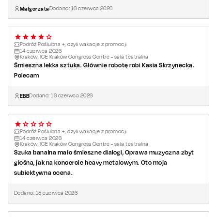
Małgorzata
Dodano:
16
czerwca
2026
Tekst sztuki:
Marcin Szczygielski
Reżyseria:
Tomasz Drabek
Podróż Poślubna +, czyli wakacje z promocji
14
czerwca
2026
Kraków, ICE Kraków Congress Centre - sala teatralna
Śmieszna lekka sztuka. Głównie robotę robi Kasia Skrzynecką.
Polecam
EBB
Dodano:
16
czerwca
2026
Podróż Poślubna +, czyli wakacje z promocji
14
czerwca
2026
Kraków, ICE Kraków Congress Centre - sala teatralna
Szuka banalna mało śmieszne dialogi, Oprawa muzyczna zbyt
głośna, jak na koncercie heavy metalowym. Oto moja
subiektywna ocena.
Dodano:
15
czerwca
2026