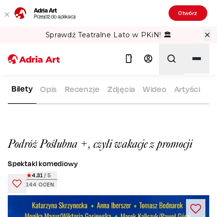
Adria Art
Otwórz
Przejdź do aplikacji
Sprawdź Teatralne Lato w PKiN! 🏛️
Bilety
Opis
Recenzje
Zdjęcia
Wideo
Artyści
ADRIA ART
REPERTUAR
PODRÓŻ POŚLUBNA +, CZYLI WAK
Szukaj
Podróż Poślubna +, czyli wakacje z promocji
Spektakl komediowy
4.31
/ 5
144
OCEN