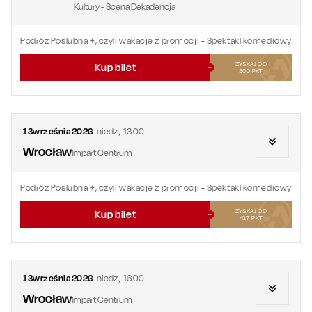
Kultury - Scena Dekadencja
Podróż Poślubna +, czyli wakacje z promocji
- Spektakl komediowy
ZYSKAJ OD
Kup bilet
300
PKT
13
września
2026
niedz.
,
13.00
Wrocław
Impart Centrum
Podróż Poślubna +, czyli wakacje z promocji
- Spektakl komediowy
ZYSKAJ OD
Kup bilet
417
PKT
13
września
2026
niedz.
,
16.00
Wrocław
Impart Centrum