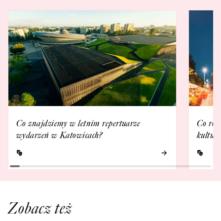
Co znajdziemy w letnim repertuarze
Co rob
wydarzeń w Katowicach?
kultur
Zobacz też