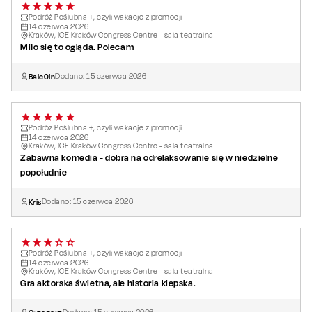
Podróż Poślubna +, czyli wakacje z promocji
14
czerwca
2026
Kraków, ICE Kraków Congress Centre - sala teatralna
Miło się to ogląda. Polecam
Balc0in
Dodano:
15
czerwca
2026
Podróż Poślubna +, czyli wakacje z promocji
14
czerwca
2026
Kraków, ICE Kraków Congress Centre - sala teatralna
Zabawna komedia - dobra na odrelaksowanie się w niedzielne
popołudnie
Kris
Dodano:
15
czerwca
2026
Podróż Poślubna +, czyli wakacje z promocji
14
czerwca
2026
Kraków, ICE Kraków Congress Centre - sala teatralna
Gra aktorska świetna, ale historia kiepska.