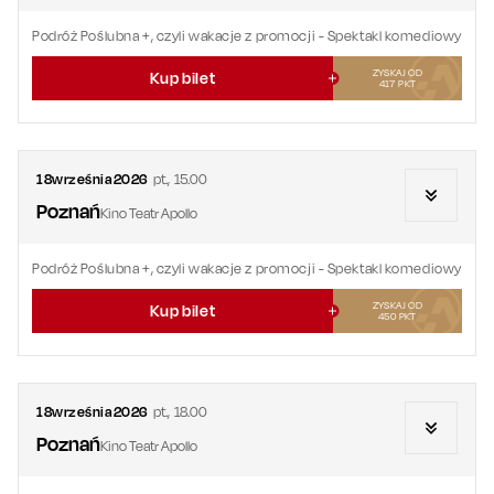
Podróż Poślubna +, czyli wakacje z promocji
- Spektakl komediowy
ZYSKAJ OD
Kup bilet
417
PKT
18
września
2026
pt.
,
15.00
Poznań
Kino Teatr Apollo
Podróż Poślubna +, czyli wakacje z promocji
- Spektakl komediowy
ZYSKAJ OD
Kup bilet
450
PKT
18
września
2026
pt.
,
18.00
Poznań
Kino Teatr Apollo