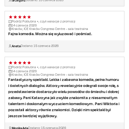
Grzegorz
Dodano:
15
czerwca
2026
Podróż Poślubna +, czyli wakacje z promocji
14
czerwca
2026
Kraków, ICE Kraków Congress Centre - sala teatralna
Fajna komedia. Można się wyluzować i pośmiać.
Aneta
Dodano:
15
czerwca
2026
Podróż Poślubna +, czyli wakacje z promocji
14
czerwca
2026
Kraków, ICE Kraków Congress Centre - sala teatralna
Fantastyczny spektakl. Lekka i zabawna komedia, pełna humoru
i świetnych dialogów. Aktorzy rewelacyjnie odegrali swoje rolę, s
przedstawienie dostarczyło wielu powodów do śmiechu i dobrej
zabawy. Pani Katarzyna jak zwykłe znakomita z niesamowitym
talentem i doskonałym wyczuciem komediowym . Pani Wiktoria i
pozostali aktorzy równie znakomici. Dzięki nim spektakl był
jeszcze bardziej wyjątkowy.
MonikaAda
Dodano:
15
czerwca
2026