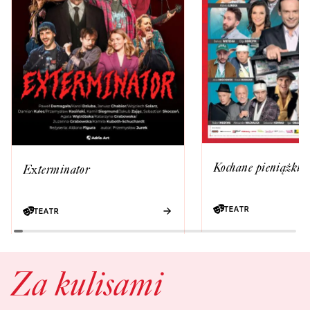
Kochane pieniążki
Exterminator
TEATR
TEATR
Za kulisami