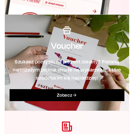
Voucher
Szukasz pomysłu na prezent idealny? Podaruj
najbliższym piękne chwile na wydarzeniu, które
spodoba im się najbardziej!
Zobacz