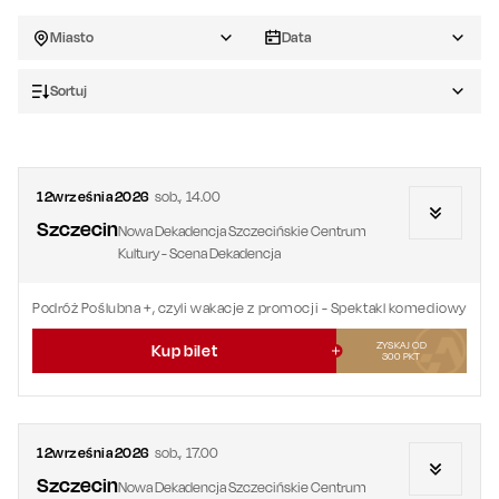
Miasto
Data
Sortuj
12
września
2026
sob.
,
14.00
Szczecin
Nowa Dekadencja Szczecińskie Centrum
Kultury - Scena Dekadencja
Podróż Poślubna +, czyli wakacje z promocji
- Spektakl komediowy
ZYSKAJ OD
Kup bilet
300
PKT
12
września
2026
sob.
,
17.00
Szczecin
Nowa Dekadencja Szczecińskie Centrum