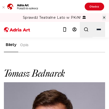
Adria Art
Otwórz
Przejdź do aplikacji
Sprawdź Teatralne Lato w PKiN! 🏛️
Bilety
Opis
ADRIA ART
ARTYŚCI
TOMASZ BEDNAREK
Szukaj
Tomasz Bednarek