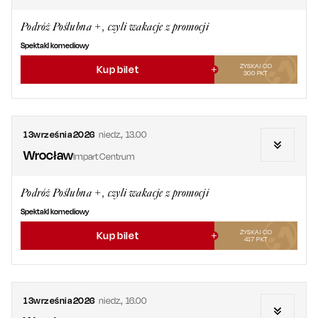
Podróż Poślubna +, czyli wakacje z promocji
Spektakl komediowy
ZYSKAJ OD
Kup bilet
300
PKT
13
września
2026
niedz.
,
13.00
Wrocław
Impart Centrum
Podróż Poślubna +, czyli wakacje z promocji
Spektakl komediowy
ZYSKAJ OD
Kup bilet
417
PKT
13
września
2026
niedz.
,
16.00