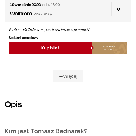
19
września
2026
sob.
,
16.00
Wolbrom
Dom Kultury
Podróż Poślubna +, czyli wakacje z promocji
Spektakl komediowy
ZYSKAJ OD
Kup bilet
447
PKT
Więcej
Opis
Kim jest Tomasz Bednarek?