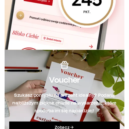
Voucher
Szukasz pomysłu na prezent idealny? Podaruj
najbliższym piękne chwile na wydarzeniu, które
spodoba im się najbardziej!
Zobacz