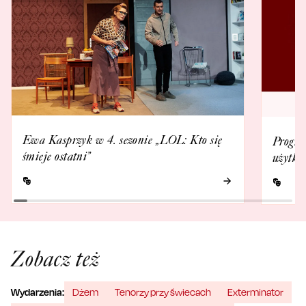
Ewa Kasprzyk w 4. sezonie „LOL: Kto się
Progra
śmieje ostatni”
użytko
Zobacz też
Wydarzenia:
Dżem
Tenorzy przy świecach
Exterminator