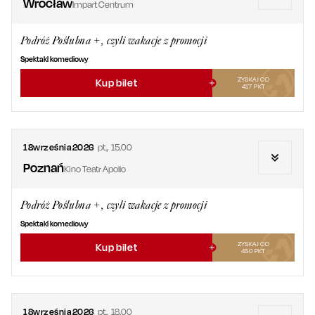
Wrocław
Impart Centrum
Podróż Poślubna +, czyli wakacje z promocji
Spektakl komediowy
ZYSKAJ OD
Kup bilet
417
PKT
18
września
2026
pt.
,
15.00
Poznań
Kino Teatr Apollo
Podróż Poślubna +, czyli wakacje z promocji
Spektakl komediowy
ZYSKAJ OD
Kup bilet
450
PKT
18
września
2026
pt.
,
18.00