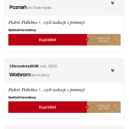
Poznań
Kino Teatr Apollo
Podróż Poślubna +, czyli wakacje z promocji
Spektakl komediowy
ZYSKAJ OD
Kup bilet
300
PKT
19
września
2026
sob.
,
13.00
Wolbrom
Dom Kultury
Podróż Poślubna +, czyli wakacje z promocji
Spektakl komediowy
ZYSKAJ OD
Kup bilet
447
PKT