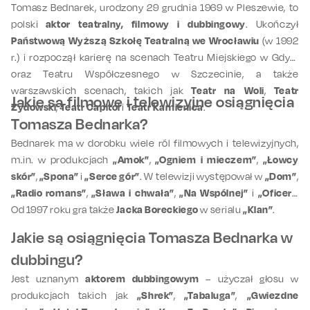
Tomasz Bednarek, urodzony 29 grudnia 1969 w Pleszewie, to
polski
aktor teatralny, filmowy i dubbingowy
. Ukończył
Państwową Wyższą Szkołę Teatralną we Wrocławiu
(w 1992
r.) i rozpoczął karierę na scenach Teatru Miejskiego w Gdyni
oraz Teatru Współczesnego w Szczecinie, a także
warszawskich scenach, takich jak
Teatr na Woli
,
Teatr
Jakie są filmowe i telewizyjne osiągnięcia
Żydowski
,
Teatr Capitol
i
Teatr Kamienica
.
Tomasza Bednarka?
Bednarek ma w dorobku wiele ról filmowych i telewizyjnych,
m.in. w produkcjach
„Amok”
,
„Ogniem i mieczem”
,
„Łowcy
skór”
,
„Spona”
i
„Serce gór”
. W telewizji występował w
„Dom”
,
„Radio romans”
,
„Sława i chwała”
,
„Na Wspólnej”
i
„Oficer”
.
Od 1997 roku gra także
Jacka Boreckiego
w serialu
„Klan”
.
Jakie są osiągnięcia Tomasza Bednarka w
dubbingu?
Jest uznanym
aktorem dubbingowym
– użyczał głosu w
produkcjach takich jak
„Shrek”
,
„Tabaluga”
,
„Gwiezdne