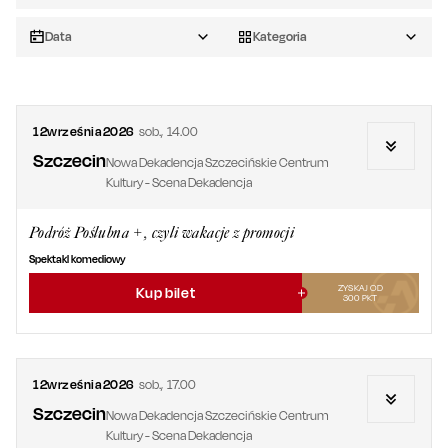
Data
Kategoria
12
września
2026
sob.
,
14.00
Szczecin
Nowa Dekadencja Szczecińskie Centrum
Kultury - Scena Dekadencja
Podróż Poślubna +, czyli wakacje z promocji
Spektakl komediowy
ZYSKAJ OD
Kup bilet
300
PKT
12
września
2026
sob.
,
17.00
Szczecin
Nowa Dekadencja Szczecińskie Centrum
Kultury - Scena Dekadencja