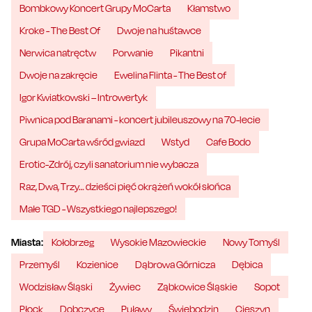
Bombkowy Koncert Grupy MoCarta
Kłamstwo
Kroke - The Best Of
Dwoje na huśtawce
Nerwica natręctw
Porwanie
Pikantni
Dwoje na zakręcie
Ewelina Flinta - The Best of
Igor Kwiatkowski – Introwertyk
Piwnica pod Baranami - koncert jubileuszowy na 70-lecie
Grupa MoCarta wśród gwiazd
Wstyd
Cafe Bodo
Erotic-Zdrój, czyli sanatorium nie wybacza
Raz, Dwa, Trzy… dzieści pięć okrążeń wokół słońca
Małe TGD - Wszystkiego najlepszego!
Miasta:
Kołobrzeg
Wysokie Mazowieckie
Nowy Tomyśl
Przemyśl
Kozienice
Dąbrowa Górnicza
Dębica
Wodzisław Śląski
Żywiec
Ząbkowice Śląskie
Sopot
Płock
Dobczyce
Puławy
Świebodzin
Cieszyn