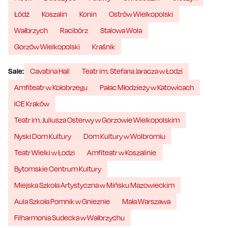
Łódź
Koszalin
Konin
Ostrów Wielkopolski
Wałbrzych
Racibórz
Stalowa Wola
Gorzów Wielkopolski
Kraśnik
Sale:
Cavatina Hall
Teatr im. Stefana Jaracza w Łodzi
Amfiteatr w Kołobrzegu
Pałac Młodzieży w Katowicach
ICE Kraków
Teatr im. Juliusza Osterwy w Gorzowie Wielkopolskim
Nyski Dom Kultury
Dom Kultury w Wolbromiu
Teatr Wielki w Łodzi
Amfiteatr w Koszalinie
Bytomskie Centrum Kultury
Miejska Szkoła Artystyczna w Mińsku Mazowieckim
Aula Szkoła Pomnik w Gnieznie
Mała Warszawa
Filharmonia Sudecka w Wałbrzychu