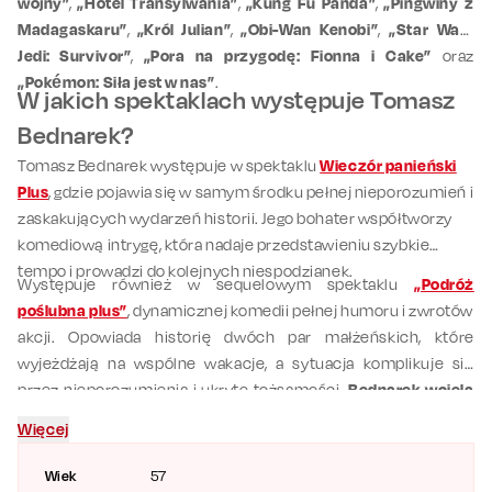
wojny”
,
„Hotel Transylwania”
,
„Kung Fu Panda”
,
„Pingwiny z
Madagaskaru”
,
„Król Julian”
,
„Obi-Wan Kenobi”
,
„Star Wars
Jedi: Survivor”
,
„Pora na przygodę: Fionna i Cake”
oraz
„Pokémon: Siła jest w nas”
.
W jakich spektaklach występuje Tomasz
Bednarek?
Tomasz Bednarek występuje w spektaklu
Wieczór panieński
Plus
, gdzie pojawia się w samym środku pełnej nieporozumień i
zaskakujących wydarzeń historii. Jego bohater współtworzy
komediową intrygę, która nadaje przedstawieniu szybkie
tempo i prowadzi do kolejnych niespodzianek.
Występuje również w sequelowym spektaklu
„Podróż
poślubna plus”
, dynamicznej komedii pełnej humoru i zwrotów
akcji. Opowiada historię dwóch par małżeńskich, które
wyjeżdżają na wspólne wakacje, a sytuacja komplikuje się
przez nieporozumienia i ukryte tożsamości.
Bednarek wciela
się w jednego z bohaterów stawiających czoła szeregowi
Więcej
komicznych wyzwań.
Wiek
57