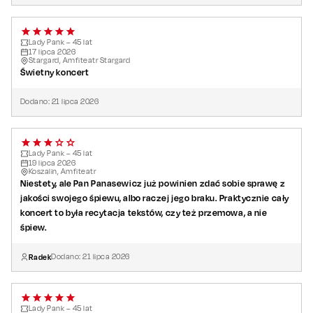
Lady Pank – 45 lat
17
lipca
2026
Stargard, Amfiteatr Stargard
Świetny koncert
Dodano:
21
lipca
2026
Lady Pank – 45 lat
19
lipca
2026
Koszalin, Amfiteatr
Niestety, ale Pan Panasewicz już powinien zdać sobie sprawę z
jakości swojego śpiewu, albo raczej jego braku. Praktycznie cały
koncert to była recytacja tekstów, czy też przemowa, a nie
śpiew.
Radek
Dodano:
21
lipca
2026
Lady Pank – 45 lat