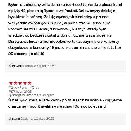
Byłem przekonany, że jadę na koncert do Stargardu z piosenkami
z płyty 45, piosenką Rysunkowa Postać, Dziewczyny dzisiaj z
byle kim nie tańczą. Żałuję wydanych pieniędzy, a przede
wszystkim dwóch godzin jazdy w jedną stronę. Szkoda, że
koncert nie miał nazwy "Dożynkowy Płatny". Wtedy bym
wiedział, co będzie i został w domu. Już pierwsza piosenka,
Drzewa, wzbudziła mój niepokój, bo tak zaczynają się koncerty
dożynkowe, a koncerty 45 piosenką zamki na piasku. I jest tak ok
25 piosenek, a nie 19
Paweł
Dodano:
24
lipca
2026
Lady Pank – 45 lat
17
lipca
2026
Stargard, Amfiteatr Stargard
Świetny koncert, a Lady Pank - po 45 latach na scenie - ciągle ma
charyzmę i moc! Bawiliśmy się super! Gorąco polecamy!
Ewela
Dodano:
22
lipca
2026