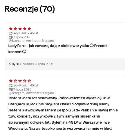
dziś”, „Marchewkowe pole”, czy „Stacja Warszawa”,
ale też
Recenzje (
70
)
materiał z nowej płyty „LP 45”, która została wydana w
listopadzie 2025 r.
Wspomnienia, emocje, muzyka i dobra zabawa – to
Lady Pank – 45 lat
obowiązkowy punkt 2026 roku dla każdego fana rocka. Dołącz
17
lipca
2026
Stargard, Amfiteatr Stargard
do świętowania 45 lat Lady Pank i przeżyj ten wyjątkowy czas
Lady Pank - jak zawsze, dają z siebie wszystko🙂 Przedni
razem z zespołem!
koncert🙂
dyDel
Dodano:
24
lipca
2026
Lady Pank – 45 lat
17
lipca
2026
Stargard, Amfiteatr Stargard
Jestem w stu rozczarowany. Próbowałem to wyrazić już w
Stargardzie, lecz nie mogłem znaleźć odpowiedniej osoby.
Jestem prawdziwym fanem zespołu Lady Pank i nie bawią mnie
tzw. koncerty dożynkowe z tymi samymi piosenkami
śpiewanymi od wielu lat. Byłem na 45 LP w Warszawie i we
Wrocławiu. Nazwa tego koncertu wprowadziła mnie w błąd.