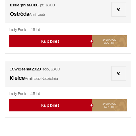
21
sierpnia
2026
pt.
,
18.00
Ostróda
Amfiteatr
Lady Pank – 45 lat
ZYSKAJ OD
Kup bilet
390
PKT
19
września
2026
sob.
,
18.00
Kielce
Amfiteatr Kadzielnia
Lady Pank – 45 lat
ZYSKAJ OD
Kup bilet
567
PKT