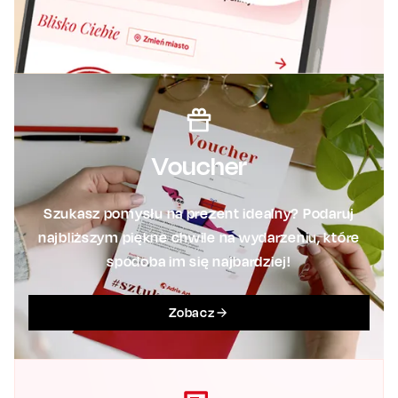
Voucher
Szukasz pomysłu na prezent idealny? Podaruj
najbliższym piękne chwile na wydarzeniu, które
spodoba im się najbardziej!
Zobacz