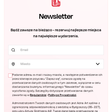
Newsletter
Bądź zawsze na bieżąco - rezerwuj najlepsze miejsca
na największe wydarzenia.
Miasto
Podanie adresu e-mail i nazwy miasta, a następnie potwierdzenie ich
przez kliknięcie przycisku "Zapisz się", oznacza zgodę na
przetwarzanie danych osobowych w tym zakresie, wyłącznie w celu
dostarczania biuletynu informacyjnego "Newsletter" do czasu
wycofania zgody. Szczegóły dotyczące przetwarzania danych
Regulaminie
Polityce Prywatności
zawarte są w
i
.
Administratorem Twoich danych osobowych jest Adria Art spółka z
ograniczoną odpowiedzialnością z siedzibą w Bydgoszczy (85- 227),
przy ulicy Artura Grottgera 4/2. Twoje dane będą przetwarzane na