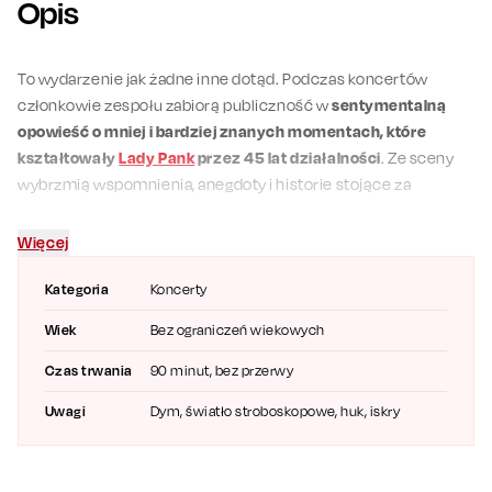
Opis
To wydarzenie jak żadne inne dotąd. Podczas koncertów
członkowie zespołu zabiorą publiczność w
sentymentalną
opowieść o mniej i bardziej znanych momentach, które
kształtowały
Lady Pank
przez 45 lat działalności
. Ze sceny
wybrzmią wspomnienia, anegdoty i historie stojące za
największymi przebojami, które na stałe wpisały się w kanon
polskiej muzyki.
Więcej
Na fanów czeka
potężna dawka rockowej energii i
największe
Kategoria
Koncerty
przeboje, które od lat łączą kolejne pokolenia
– niezależnie od
wieku czy muzycznych upodobań. Koncertom towarzyszyć
Wiek
Bez ograniczeń wiekowych
będzie wyjątkowy multimedialny show, wzbogacony o
Czas trwania
90 minut, bez przerwy
archiwalne zdjęcia i materiały wideo, tworzące spektakularne
podsumowanie 45 lat kariery zespołu. Na koncertach
Uwagi
Dym, światło stroboskopowe, huk, iskry
usłyszymy nie tylko największe przeboje, takie jak
„Mniej niż
zero”, „Kryzysowa narzeczona”, „Zawsze tam, gdzie Ty”,
„Zostawcie Titanica”, „Tańcz, głupia, tańcz”, „Na co komu