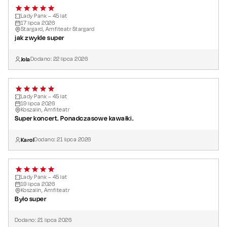
Lady Pank – 45 lat
17
lipca
2026
Stargard, Amfiteatr Stargard
jak zwykle super
Jola
Dodano:
22
lipca
2026
Lady Pank – 45 lat
19
lipca
2026
Koszalin, Amfiteatr
Super koncert. Ponadczasowe kawałki.
Karol
Dodano:
21
lipca
2026
Lady Pank – 45 lat
19
lipca
2026
Koszalin, Amfiteatr
Było super
Dodano:
21
lipca
2026