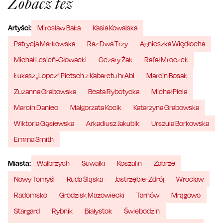
Zobacz też
Artyści:
Mirosław Baka
Kasia Kowalska
Patrycja Markowska
Raz Dwa Trzy
Agnieszka Więdłocha
Michał Lesień-Głowacki
Cezary Żak
Rafał Mroczek
Łukasz „Lopez” Pietsch z Kabaretu hrAbi
Marcin Bosak
Zuzanna Grabowska
Beata Rybotycka
Michał Piela
Marcin Daniec
Małgorzata Kocik
Katarzyna Grabowska
Wiktoria Gąsiewska
Arkadiusz Jakubik
Urszula Borkowska
Emma Smith
Miasta:
Wałbrzych
Suwałki
Koszalin
Zabrze
Nowy Tomyśl
Ruda Śląska
Jastrzębie-Zdrój
Wrocław
Radomsko
Grodzisk Mazowiecki
Tarnów
Mrągowo
Stargard
Rybnik
Białystok
Świebodzin