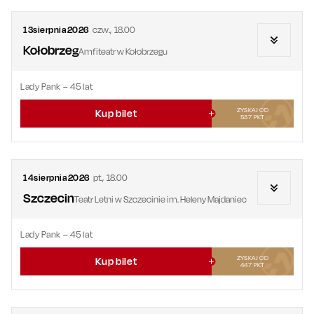
13
sierpnia
2026
czw.
,
18.00
Kołobrzeg
Amfiteatr w Kołobrzegu
Lady Pank – 45 lat
ZYSKAJ OD
Kup bilet
537
PKT
14
sierpnia
2026
pt.
,
18.00
Szczecin
Teatr Letni w Szczecinie im. Heleny Majdaniec
Lady Pank – 45 lat
ZYSKAJ OD
Kup bilet
447
PKT