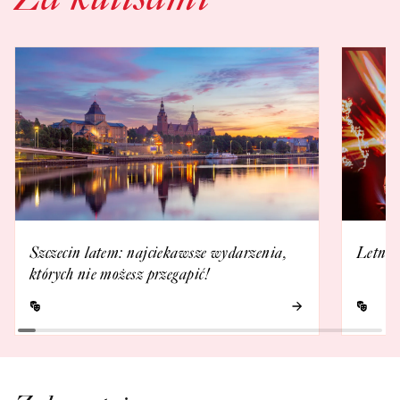
Szczecin latem: najciekawsze wydarzenia,
Letnia
których nie możesz przegapić!