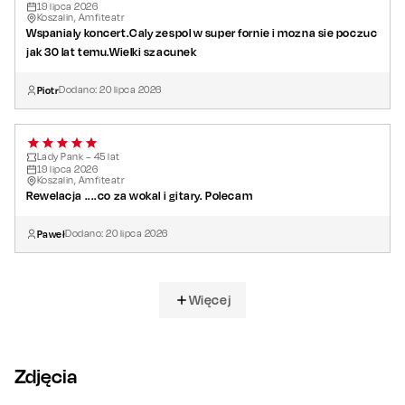
19
lipca
2026
Koszalin, Amfiteatr
Wspanialy koncert.Caly zespol w super fornie i mozna sie poczuc
jak 30 lat temu.Wielki szacunek
Piotr
Dodano:
20
lipca
2026
Lady Pank – 45 lat
19
lipca
2026
Koszalin, Amfiteatr
Rewelacja ....co za wokal i gitary. Polecam
Paweł
Dodano:
20
lipca
2026
Więcej
Zdjęcia