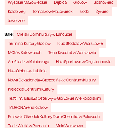
Wysokie Mazowieckie
Dębica
Głogów
Sosnowiec
Kołobrzeg
Tomaszów Mazowiecki
Łódź
Żywiec
Jaworzno
Sale:
Miejski Dom Kultury w Łańcucie
Terminal Kultury Gocław
Klub Stodoła w Warszawie
MCK w Katowicach
Teatr Kwadrat w Warszawie
Amfiteatr w Kołobrzegu
Hala Sportowa w Częstochowie
Hala Globus w Lublinie
Nowa Dekadencja - Szczecińskie Centrum Kultury
Kieleckie Centrum Kultury
Teatr im. Juliusza Osterwy w Gorzowie Wielkopolskim
TAURON Arena Kraków
Puławski Ośrodek Kultury Dom Chemika w Puławach
Teatr Wielki w Poznaniu
Mała Warszawa