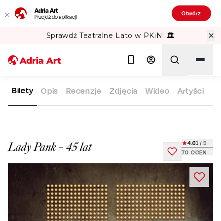
Adria Art
Otwórz
Przejdź do aplikacji
Sprawdź Teatralne Lato w PKiN! 🏛️
Bilety
Opis
Recenzje
Zdjęcia
Wideo
Artyści
ADRIA ART
REPERTUAR
LADY PANK – 45 LAT
Szukaj
4.61
/ 5
Lady Pank – 45 lat
70
OCEN