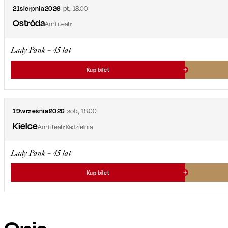
21
sierpnia
2026
pt.
,
18.00
Ostróda
Amfiteatr
Lady Pank – 45 lat
Kup bilet
19
września
2026
sob.
,
18.00
Kielce
Amfiteatr Kadzielnia
Lady Pank – 45 lat
Kup bilet