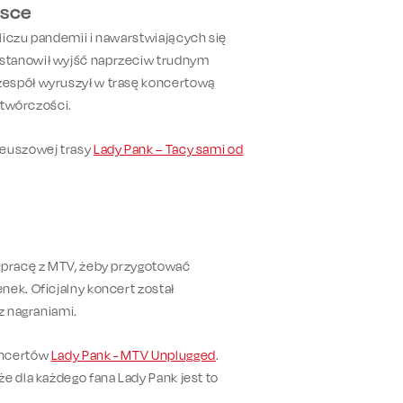
lsce
liczu pandemii i nawarstwiających się
ostanowił wyjść naprzeciw trudnym
zespół wyruszył w trasę koncertową
j twórczości.
leuszowej trasy
Lady Pank – Tacy sami od
ółpracę z MTV, żeby przygotować
nek. Oficjalny koncert został
z nagraniami.
oncertów
Lady Pank - MTV Unplugged
.
e dla każdego fana Lady Pank jest to