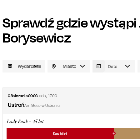
Sprawdź gdzie wystąpi
Borysewicz
Wydarzenie
Miasto
08
sierpnia
2026
sob.
,
17.00
Ustroń
Amfiteatr w Ustroniu
Lady Pank – 45 lat
Kup bilet