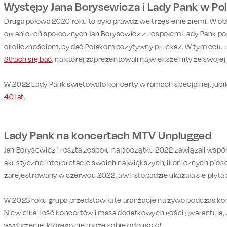
Występy Jana Borysewicza i Lady Pank w Po
Druga połowa 2020 roku to było prawdziwe trzęsienie ziemi. W ob
ograniczeń społecznych Jan Borysewicz z zespołem Lady Pank p
okolicznościom, by dać Polakom pozytywny przekaz. W tym celu 
Strach się bać
, na której zaprezentowali największe hity ze swoje
W 2022 Lady Pank świętowało koncerty w ramach specjalnej, jubi
40 lat
.
Lady Pank na koncertach MTV Unplugged
Jan Borysewicz i reszta zespołu na początku 2022 zawiązali wsp
akustyczne interpretacje swoich największych, ikonicznych piose
zarejestrowany w czerwcu 2022, a w listopadzie ukazała się płyta 
W 2023 roku grupa przedstawiła te aranżacje na żywo podczas k
Niewielka ilość koncertów i masa dodatkowych gości gwarantują, ż
wydarzenie, którego nie może sobie odpuścić!