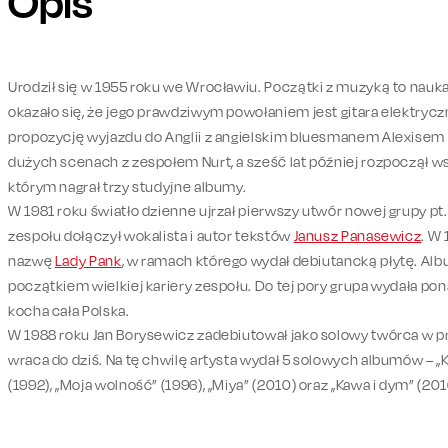
Opis
Urodził się w 1955 roku we Wrocławiu. Początki z muzyką to nauka 
okazało się, że jego prawdziwym powołaniem jest gitara elektryczn
propozycję wyjazdu do Anglii z angielskim bluesmanem Alexisem K
dużych scenach z zespołem Nurt, a sześć lat później rozpoczął w
którym nagrał trzy studyjne albumy.
W 1981 roku światło dzienne ujrzał pierwszy utwór nowej grupy pt.
zespołu dołączył wokalista i autor tekstów
Janusz Panasewicz
. W
nazwę
Lady Pank
, w ramach którego wydał debiutancką płytę. Alb
początkiem wielkiej kariery zespołu. Do tej pory grupa wydała pona
kocha cała Polska.
W 1988 roku Jan Borysewicz zadebiutował jako solowy twórca w pr
wraca do dziś. Na tę chwilę artysta wydał 5 solowych albumów – „K
(1992), „Moja wolność” (1996), „Miya” (2010) oraz „Kawa i dym” (201