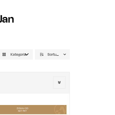
Jan
Kategoria
Sortuj domyślnie
ZYSKAJ OD
597
PKT