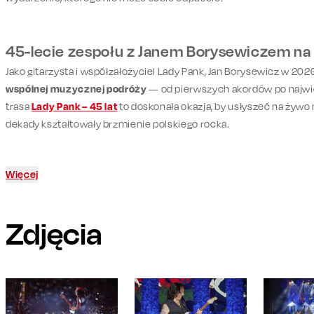
45-lecie zespołu z Janem Borysewiczem na
Jako gitarzysta i współzałożyciel Lady Pank, Jan Borysewicz w 20
wspólnej muzycznej podróży
— od pierwszych akordów po najwi
trasa
Lady Pank – 45 lat
to doskonała okazja, by usłyszeć na żywo m
dekady kształtowały brzmienie polskiego rocka.
Więcej
Zdjęcia