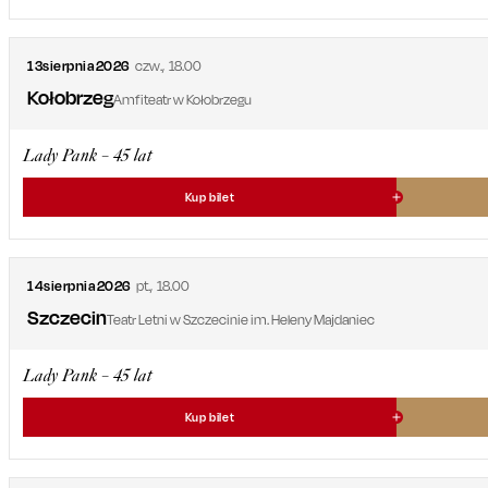
13
sierpnia
2026
czw.
,
18.00
Kołobrzeg
Amfiteatr w Kołobrzegu
Lady Pank – 45 lat
Kup bilet
14
sierpnia
2026
pt.
,
18.00
Szczecin
Teatr Letni w Szczecinie im. Heleny Majdaniec
Lady Pank – 45 lat
Kup bilet