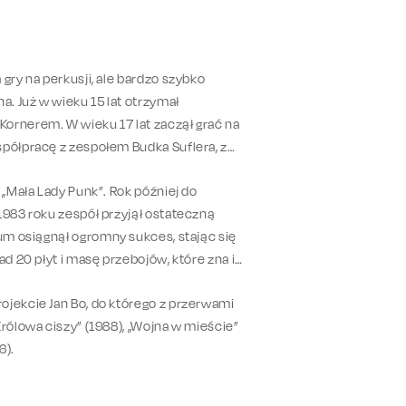
gry na perkusji, ale bardzo szybko
a. Już w wieku 15 lat otrzymał
ornerem. W wieku 17 lat zaczął grać na
spółpracę z zespołem Budka Suflera, z
 „Mała Lady Punk”. Rok później do
 1983 roku zespół przyjął ostateczną
um osiągnął ogromny sukces, stając się
d 20 płyt i masę przebojów, które zna i
ojekcie Jan Bo, do którego z przerwami
rólowa ciszy” (1988), „Wojna w mieście”
6).