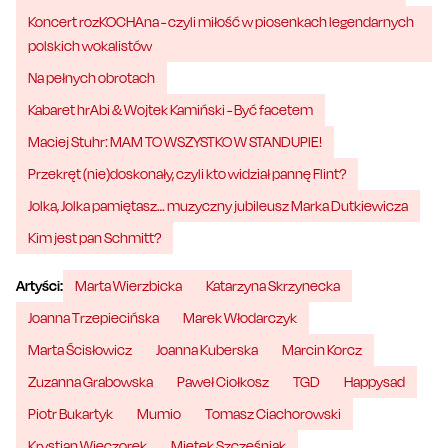
Koncert rozKOCHAna - czyli miłość w piosenkach legendarnych
polskich wokalistów
Na pełnych obrotach
Kabaret hrAbi & Wojtek Kamiński - Być facetem
Maciej Stuhr: MAM TO WSZYSTKO W STANDUPIE!
Przekręt (nie)doskonały, czyli kto widział pannę Flint?
Jolka, Jolka pamiętasz… muzyczny jubileusz Marka Dutkiewicza
Kim jest pan Schmitt?
Artyści:
Marta Wierzbicka
Katarzyna Skrzynecka
Joanna Trzepiecińska
Marek Włodarczyk
Marta Ścisłowicz
Joanna Kuberska
Marcin Korcz
Zuzanna Grabowska
Paweł Ciołkosz
TGD
Happysad
Piotr Bukartyk
Mumio
Tomasz Ciachorowski
Krystian Wieczorek
Mietek Szcześniak