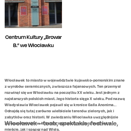
Centrum Kultury „Browar
B.” we Włocławku
Włocławek to miasto w województwie kujawsko-pomorskim znane
z wyrobów ceramicznych, zwłaszcza fajansowych. Ten przemysł
rozwinął się we Włocławku na początku XX wieku. Jest jednym z
najstarszych polskich miast. Jego historia sięga X wieku. Pod nazwą
Władysławia Włocławek pojawił się w kronice Galla Anonima.
Odnajdą się tutaj zarówno wielbiciele terenów zielonych, jak i
zabytków oraz historii. W zwiedzaniu Włocławka uwzględnijcie
Włocławek – teatr, spektakle, festiwale,
zarówno Kościół św. Witalisa, najstarszy ceglany budynek w
mieście, jak i spacer nad Wisłą.