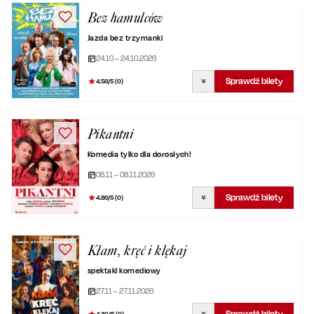
Bez hamulców
Jazda bez trzymanki
24.10 – 24.10.2026
Sprawdź bilety
4.56
/5 (
0
)
Pikantni
Komedia tylko dla dorosłych!
08.11 – 08.11.2026
Sprawdź bilety
4.86
/5 (
0
)
Kłam, kręć i klękaj
spektakl komediowy
27.11 – 27.11.2026
Sprawdź bilety
4.30
/5 (
0
)