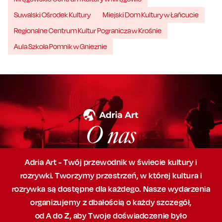
Suwalski Ośrodek Kultury
Miejski Dom Kultury w Łańcucie
Regionalne Centrum Kultur Pogranicza w Krośnie
Aula Szkoła Pomnik w Gnieznie
O nas
Adria Art - Twój przewodnik w świecie kultury i
rozrywki. Tworzymy przestrzeń,
w której
kultura i
rozrywka są dostępne dla każdego. Nasze wydarzenia
organizujemy
z dbałością
o każdy szczegół,
od A do Z, aby
Twoje doświadczenie było