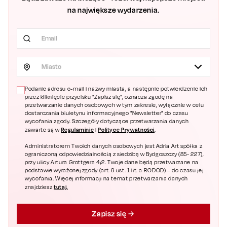
na największe wydarzenia.
Miasto
Podanie adresu e-mail i nazwy miasta, a następnie potwierdzenie ich
przez kliknięcie przycisku "Zapisz się", oznacza zgodę na
przetwarzanie danych osobowych w tym zakresie, wyłącznie w celu
dostarczania biuletynu informacyjnego "Newsletter" do czasu
wycofania zgody. Szczegóły dotyczące przetwarzania danych
Regulaminie
Polityce Prywatności
zawarte są w
i
.
Administratorem Twoich danych osobowych jest Adria Art spółka z
ograniczoną odpowiedzialnością z siedzibą w Bydgoszczy (85- 227),
przy ulicy Artura Grottgera 4/2. Twoje dane będą przetwarzane na
podstawie wyrażonej zgody (art. 6 ust. 1 lit. a RODOD) – do czasu jej
wycofania. Więcej informacji na temat przetwarzania danych
tutaj.
znajdziesz
Zapisz się