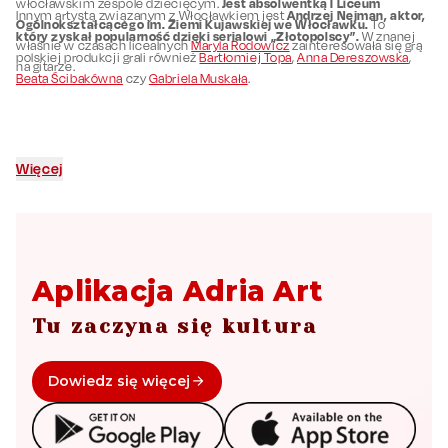
Jest absolwentką I Liceum
włocławskim zespole dziecięcym.
Andrzej Nejman, aktor,
Innym artystą związanym z Włocławkiem jest
Ogólnokształcącego im. Ziemi Kujawskiej we Włocławku.
To
który zyskał popularność dzięki serialowi „Złotopolscy”.
W znanej
właśnie w czasach licealnych
Maryla Rodowicz
zainteresowała się grą
polskiej produkcji grali również
Bartłomiej Topa
,
Anna Dereszowska
,
na gitarze.
Beata Ścibakówna
czy
Gabriela Muskała
.
Więcej
Aplikacja Adria Art
Tu zaczyna się kultura
Dowiedz się więcej