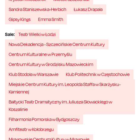
Sandra Staniszewska-Herbich
Łukasz Drapała
Gipsy Kings
Emma Smith
Sale:
Teatr Wielki w Łodzi
Nowa Dekadencja - Szczecińskie Centrum Kultury
Centrum Kulturalne w Przemyślu
Centrum Kultury w Grodzisku Mazowieckim
Klub Stodoła w Warszawie
Klub Politechnik w Częstochowie
Miejskie Centrum Kultury im. Leopolda Staffa w Skarżysku-
Kamiennej
Bałtycki Teatr Dramatyczny im. Juliusza Słowackiego w
Koszalinie
Filharmonia Pomorska w Bydgoszczy
Amfiteatr w Kołobrzegu
Mrągowskie Centrum Kultury w Mrągowie