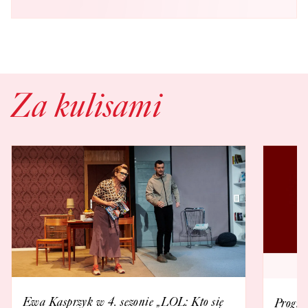
Za kulisami
Ewa Kasprzyk w 4. sezonie „LOL: Kto się
Progra