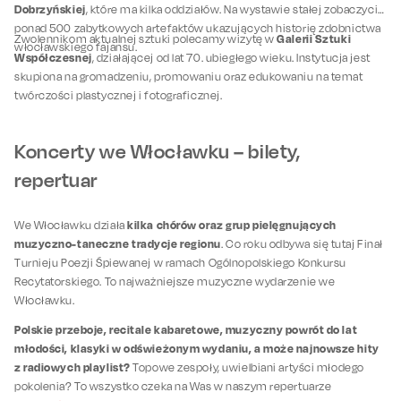
Dobrzyńskiej
, które ma kilka oddziałów. Na wystawie stałej zobaczycie
ponad 500 zabytkowych artefaktów ukazujących historię zdobnictwa
Galerii Sztuki
Zwolennikom aktualnej sztuki polecamy wizytę w
włocławskiego fajansu.
Współczesnej
, działającej od lat 70. ubiegłego wieku. Instytucja jest
skupiona na gromadzeniu, promowaniu oraz edukowaniu na temat
twórczości plastycznej i fotograficznej.
Koncerty we Włocławku – bilety,
repertuar
kilka chórów oraz grup pielęgnujących
We Włocławku działa
muzyczno-taneczne tradycje regionu
. Co roku odbywa się tutaj Finał
Turnieju Poezji Śpiewanej w ramach Ogólnopolskiego Konkursu
Recytatorskiego. To najważniejsze muzyczne wydarzenie we
Włocławku.
Polskie przeboje, recitale kabaretowe, muzyczny powrót do lat
młodości, klasyki w odświeżonym wydaniu, a może najnowsze hity
z radiowych playlist?
Topowe zespoły, uwielbiani artyści młodego
pokolenia? To wszystko czeka na Was w naszym repertuarze