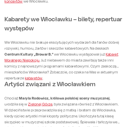
koncertów
we Włocławku.
Kabarety we Włocławku – bilety, repertuar
występów
We Włocławku nie brakuje ekscytujących wydarzeń dla fanów dobrej
rozrywki, humoru, żartów i skeczów kabaretowych. Na deskach
Centrum Kultury „Browar B.”
we Włocławku występował już
Kabaret
Moralnego Niepokoju
. Już niebawem do miasta zawitają także inni
komicy z najnowszymi programami kabaretowymi. Czym zaskoczą
mieszkańców Włocławka? Zobaczcie, co czeka na Was w aktualnym
repertuarze
kabaretów
.
Artyści związani z Włocławkiem
Maryla Rodowicz, królowa polskiej sceny muzycznej
Chociaż
,
urodziła się w
Zielonej Górze
, była związana również z Włocławkiem.
W dzieciństwie przeprowadziła się z matką i bratem do Włocławka,
kiedy ojciec artystki miał kłopoty polityczne. Ukończyła tutaj klasę
skrzypiec w muzycznej szkole podstawowej. Śpiewała i tańczyła we