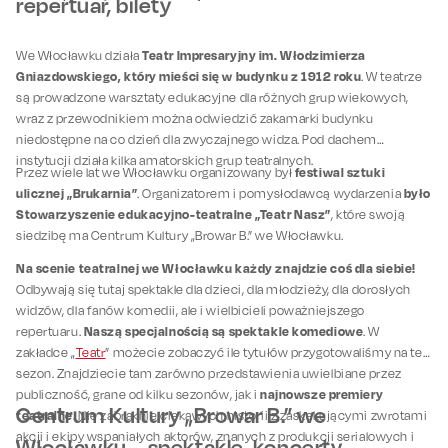
repertuar, bilety
Teatr Impresaryjny im. Włodzimierza
We Włocławku działa
Gniazdowskiego, który mieści się w budynku z 1912 roku
. W teatrze
są prowadzone warsztaty edukacyjne dla różnych grup wiekowych,
wraz z przewodnikiem można odwiedzić zakamarki budynku
niedostępne na co dzień dla zwyczajnego widza. Pod dachem
instytucji działa kilka amatorskich grup teatralnych.
festiwal sztuki
Przez wiele lat we Włocławku organizowany był
ulicznej „Brukarnia”
było
. Organizatorem i pomysłodawcą wydarzenia
Stowarzyszenie edukacyjno-teatralne „Teatr Nasz”
, które swoją
siedzibę ma Centrum Kultury „Browar B.” we Włocławku.
Na scenie teatralnej we Włocławku każdy znajdzie coś dla siebie!
Odbywają się tutaj spektakle dla dzieci, dla młodzieży, dla dorosłych
widzów, dla fanów komedii, ale i wielbicieli poważniejszego
Naszą specjalnością są spektakle komediowe
repertuaru.
. W
zakładce „
Teatr
” możecie zobaczyć ile tytułów przygotowaliśmy na ten
sezon. Znajdziecie tam zarówno przedstawienia uwielbiane przez
najnowsze premiery
publiczność, grane od kilku sezonów, jak i
Centrum Kultury „Browar B.” we
teatralne
. Nie zabraknie ciekawych historii z zaskakującymi zwrotami
akcji i ekipy wspaniałych aktorów, znanych z produkcji serialowych i
Włocławku – spektakle, koncerty,