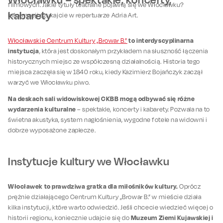
filmowych. Jakie tytuły teatralne pojawią się we Włocławku?
kabarety
Informacji szukajcie w repertuarze Adria Art.
to interdyscyplinarna
Włocławskie Centrum Kultury „Browar B.”
instytucja
, która jest doskonałym przykładem na słuszność łączenia
historycznych miejsc ze współczesną działalnością. Historia tego
miejsca zaczęła się w 1840 roku, kiedy Kazimierz Bojańczyk zaczął
warzyć we Włocławku piwo.
Na deskach sali widowiskowej CKBB mogą odbywać się różne
wydarzenia kulturalne
– spektakle, koncerty i kabarety. Pozwala na to
świetna akustyka, system nagłośnienia, wygodne fotele na widowni i
dobrze wyposażone zaplecze.
Instytucje kultury we Włocławku
Włocławek to prawdziwa gratka dla miłośników kultury.
Oprócz
prężnie działającego Centrum Kultury „Browar B.” w mieście działa
kilka instytucji, które warto odwiedzić. Jeśli chcecie wiedzieć więcej o
Muzeum Ziemi Kujawskiej i
historii regionu, koniecznie udajcie się do