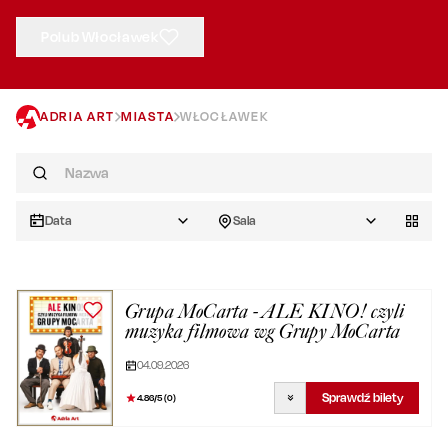
Polub Włocławek
ADRIA ART
MIASTA
WŁOCŁAWEK
Data
Sala
Grupa MoCarta - ALE KINO! czyli
muzyka filmowa wg Grupy MoCarta
04.09.2026
Sprawdź bilety
4.86
/5 (
0
)