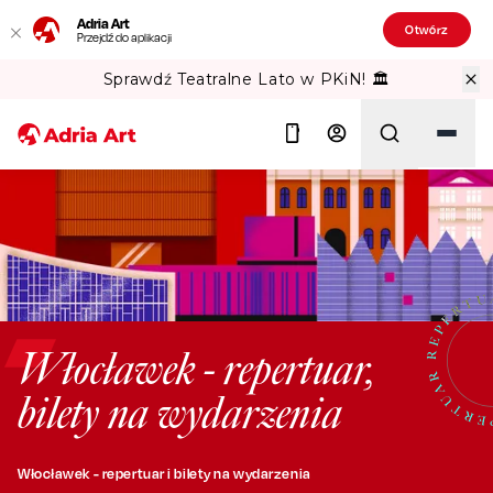
Adria Art
Otwórz
Przejdź do aplikacji
Sprawdź Teatralne Lato w PKiN! 🏛️
Szukaj
Włocławek - repertuar,
bilety na wydarzenia
Włocławek - repertuar i bilety na wydarzenia