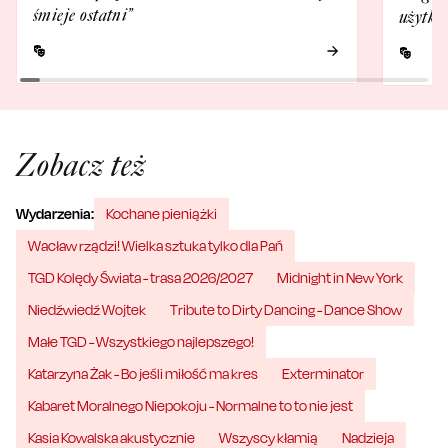
śmieje ostatni”
użytko
Zobacz też
Wydarzenia:
Kochane pieniążki
Wacław rządzi! Wielka sztuka tylko dla Pań
TGD Kolędy Świata - trasa 2026/2027
Midnight in New York
Niedźwiedź Wojtek
Tribute to Dirty Dancing - Dance Show
Małe TGD - Wszystkiego najlepszego!
Katarzyna Żak - Bo jeśli miłość ma kres
Exterminator
Kabaret Moralnego Niepokoju - Normalne to to nie jest
Kasia Kowalska akustycznie
Wszyscy kłamią
Nadzieja