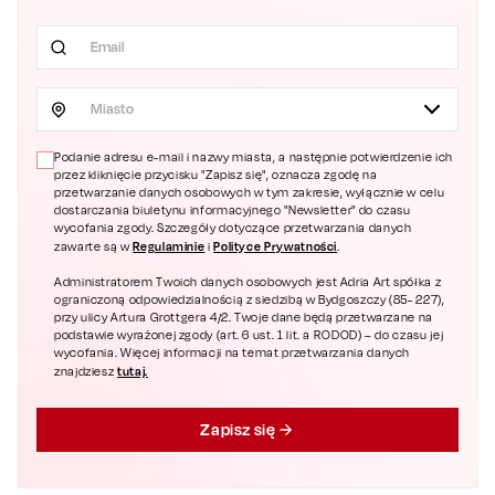
Miasto
Podanie adresu e-mail i nazwy miasta, a następnie potwierdzenie ich
przez kliknięcie przycisku "Zapisz się", oznacza zgodę na
przetwarzanie danych osobowych w tym zakresie, wyłącznie w celu
dostarczania biuletynu informacyjnego "Newsletter" do czasu
wycofania zgody. Szczegóły dotyczące przetwarzania danych
Regulaminie
Polityce Prywatności
zawarte są w
i
.
Administratorem Twoich danych osobowych jest Adria Art spółka z
ograniczoną odpowiedzialnością z siedzibą w Bydgoszczy (85- 227),
przy ulicy Artura Grottgera 4/2. Twoje dane będą przetwarzane na
podstawie wyrażonej zgody (art. 6 ust. 1 lit. a RODOD) – do czasu jej
wycofania. Więcej informacji na temat przetwarzania danych
tutaj.
znajdziesz
Zapisz się