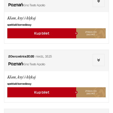
Poznań
Kino Teatr Apollo
Kłam, kręć i klękaj
spektakl komediowy
ZYSKAJ OD
Kup bilet
240
PKT
20
września
2026
niedz.
,
16.15
Poznań
Kino Teatr Apollo
Kłam, kręć i klękaj
spektakl komediowy
ZYSKAJ OD
Kup bilet
240
PKT