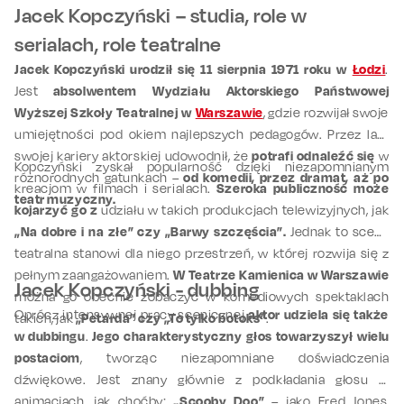
Jacek Kopczyński – studia, role w
serialach, role teatralne
Jacek Kopczyński urodził się 11 sierpnia 1971 roku w
Łodzi
.
Jest
absolwentem Wydziału Aktorskiego Państwowej
Wyższej Szkoły Teatralnej w
Warszawie
, gdzie rozwijał swoje
umiejętności pod okiem najlepszych pedagogów. Przez lata
swojej kariery aktorskiej udowodnił, że
potrafi odnaleźć się
w
Kopczyński zyskał popularność dzięki niezapomnianym
różnorodnych gatunkach –
od komedii, przez dramat, aż po
kreacjom w filmach i serialach.
Szeroka publiczność może
teatr muzyczny.
kojarzyć go z
udziału w takich produkcjach telewizyjnych, jak
„Na dobre i na złe” czy „Barwy szczęścia”.
Jednak to scena
teatralna stanowi dla niego przestrzeń, w której rozwija się z
pełnym zaangażowaniem.
W Teatrze Kamienica w Warszawie
Jacek Kopczyński - dubbing
można go obecnie zobaczyć w komediowych spektaklach
Oprócz intensywnej pracy scenicznej
aktor udziela się także
takich, jak
„Petarda” czy „To tylko botoks”
.
w dubbingu
.
Jego charakterystyczny głos towarzyszył wielu
postaciom
, tworząc niezapomniane doświadczenia
dźwiękowe. Jest znany głównie z podkładania głosu w
animacjach, jak choćby:
„Scooby Doo”
– jako Fred Jones,