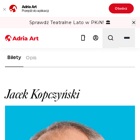
Adria Art
Otwórz
Przejdź do aplikacji
Sprawdź Teatralne Lato w PKiN! 🏛️
Bilety
Opis
ADRIA ART
ARTYŚCI
JACEK KOPCZYŃSKI
Szukaj
Jacek Kopczyński