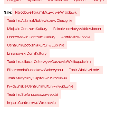
Sale:
Narodowe Forum Muzyki we Wrocławiu
Teatr im. Adama Mickiewicza w Cieszynie
Miejskie Centrum Kultury
Pałac Młodzieży w Katowicach
Chorzowskie Centrum Kultury
Amfiteatr w Płocku
Centrum Spotkania Kultur w Lublinie
Limanowski Dom Kultury
Teatr im. Juliusza Osterwy w Gorzowie Wielkopolskim
Filharmonia Sudecka w Wałbrzychu
Teatr Wielki w Łodzi
Teatr Muzyczny Capitol we Wrocławiu
Kwidzyńskie Centrum Kultury w Kwidzynie
Teatr im. Stefana Jaracza w Łodzi
Impart Centrum we Wrocławiu