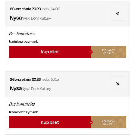
26
września
2026
sob.
,
14.00
Nysa
Nyski Dom Kultury
Bez hamulców
Jazda bez trzymanki
ZYSKAJ OD
Kup bilet
330
PKT
26
września
2026
sob.
,
16.15
Nysa
Nyski Dom Kultury
Bez hamulców
Jazda bez trzymanki
ZYSKAJ OD
Kup bilet
330
PKT