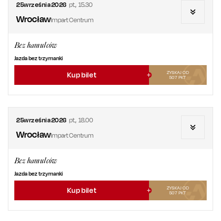
25
września
2026
pt.
,
15.30
Wrocław
Impart Centrum
Bez hamulców
Jazda bez trzymanki
ZYSKAJ OD
Kup bilet
507
PKT
25
września
2026
pt.
,
18.00
Wrocław
Impart Centrum
Bez hamulców
Jazda bez trzymanki
ZYSKAJ OD
Kup bilet
507
PKT