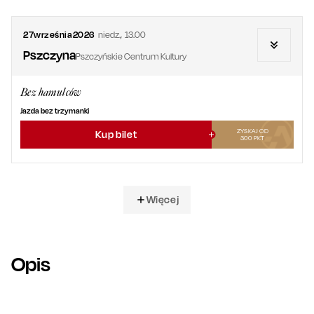
27
września
2026
niedz.
,
13.00
Pszczyna
Pszczyńskie Centrum Kultury
Bez hamulców
Jazda bez trzymanki
ZYSKAJ OD
Kup bilet
300
PKT
Więcej
Opis