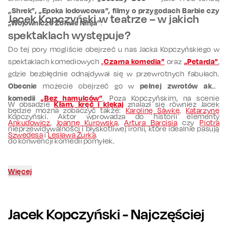
„Shrek”, „Epoka lodowcowa”, filmy o przygodach Barbie czy
Jacek Kopczyński w teatrze – w jakich
„Wojownicze Żółwie Ninja”
.
spektaklach występuje?
Do tej pory mogliście obejrzeć u nas Jacka Kopczyńskiego w
spektaklach komediowych
„
Czarna komedia”
oraz
„Petarda”
,
gdzie bezbłędnie odnajdywał się w przewrotnych fabułach.
Obecnie
możecie obejrzeć go w
pełnej zwrotów akcji
komedii
„Bez hamulców”
. Poza Kopczyńskim, na scenie
W obsadzie
Kłam, kręć i klękaj
znalazł się również Jacek
będzie można zobaczyć także:
Karolinę Sawkę
,
Katarzynę
Kopczyński. Aktor wprowadza do historii elementy
Ankudowicz
,
Joannę Kurowską
,
Artura Barcisia
czy
Piotra
nieprzewidywalności i błyskotliwej ironii, które idealnie pasują
Szwedesa
i
Lesława Żurka
.
do konwencji komedii pomyłek.
Więcej
Jacek Kopczyński
- Najczęściej