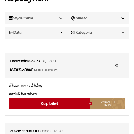
Wydarzenie
Miasto
Data
Kategoria
18
września
2026
pt.
,
17.00
Warszawa
Teatr Palladium
Kłam, kręć i klękaj
spektakl komediowy
ZYSKAJ OD
Kup bilet
267
PKT
20
września
2026
niedz.
,
13.00