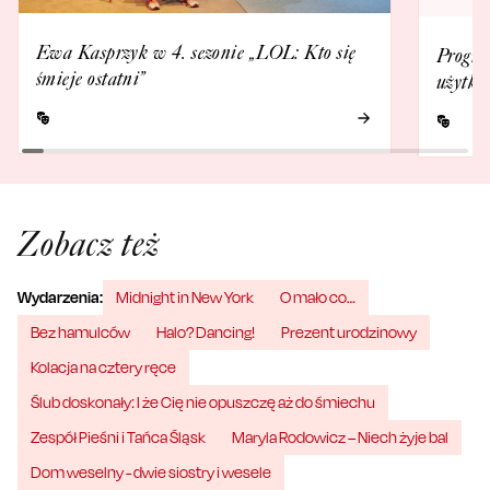
Ewa Kasprzyk w 4. sezonie „LOL: Kto się
Progra
śmieje ostatni”
użytko
Zobacz też
Wydarzenia:
Midnight in New York
O mało co…
Bez hamulców
Halo? Dancing!
Prezent urodzinowy
Kolacja na cztery ręce
Ślub doskonały: I że Cię nie opuszczę aż do śmiechu
Zespół Pieśni i Tańca Śląsk
Maryla Rodowicz – Niech żyje bal
Dom weselny - dwie siostry i wesele