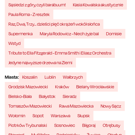
Sąsiedzi z góry, czyli barabuum!
Kasia Kowalska akustycznie
Paula Roma - Z resztek
Raz, Dwa, Trzy… dzieści pięć okrążeń wokół słońca
Supermenka
Maryla Rodowicz - Niech żyje bal
Domisie
Wstyd
Tribute to Ella Fitzgerald - Emma Smith i Eliasz Orchestra
Jedyne najwyższe drzewa na Ziemi
Miasta:
Koszalin
Lublin
Wałbrzych
Grodzisk Mazowiecki
Kraków
Bielany Wrocławskie
Bielsko-Biała
Białystok
Sieradz
Tomaszów Mazowiecki
Rawa Mazowiecka
Nowy Sącz
Wołomin
Sopot
Warszawa
Słupsk
Piotrków Trybunalski
Sosnowiec
Biłgoraj
Otrębusy
Stargard
Myślibórz
Radzionków
Żywiec
Olsztyn