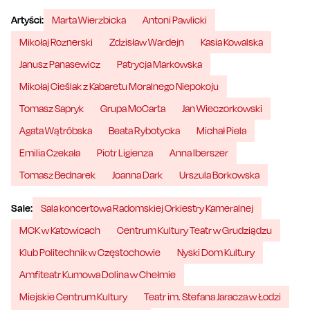
Artyści:
Marta Wierzbicka
Antoni Pawlicki
Mikołaj Roznerski
Zdzisław Wardejn
Kasia Kowalska
Janusz Panasewicz
Patrycja Markowska
Mikołaj Cieślak z Kabaretu Moralnego Niepokoju
Tomasz Sapryk
Grupa MoCarta
Jan Wieczorkowski
Agata Wątróbska
Beata Rybotycka
Michał Piela
Emilia Czekała
Piotr Ligienza
Anna Iberszer
Tomasz Bednarek
Joanna Dark
Urszula Borkowska
Sale:
Sala koncertowa Radomskiej Orkiestry Kameralnej
MCK w Katowicach
Centrum Kultury Teatr w Grudziądzu
Klub Politechnik w Częstochowie
Nyski Dom Kultury
Amfiteatr Kumowa Dolina w Chełmie
Miejskie Centrum Kultury
Teatr im. Stefana Jaracza w Łodzi