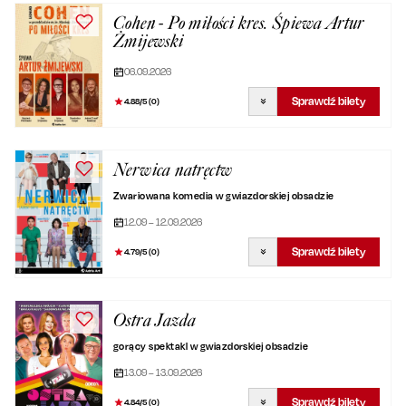
Cohen - Po miłości kres. Śpiewa Artur
Żmijewski
06.09.2026
Sprawdź bilety
4.88
/5 (
0
)
Nerwica natręctw
Zwariowana komedia w gwiazdorskiej obsadzie
12.09 – 12.09.2026
Sprawdź bilety
4.79
/5 (
0
)
Ostra Jazda
gorący spektakl w gwiazdorskiej obsadzie
13.09 – 13.09.2026
Sprawdź bilety
4.84
/5 (
0
)