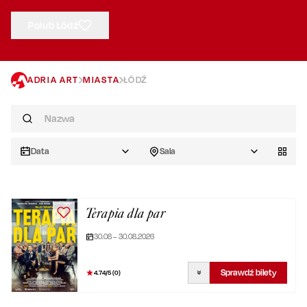
Polub Łódź
ADRIA ART
MIASTA
ŁÓDŹ
Data
Sala
Terapia dla par
30.08 – 30.08.2026
Sprawdź bilety
4.74
/5 (
0
)