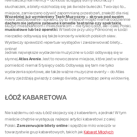
rewitalizacji kamienicy – do klubu ściągają tłumy słuchaczy i
słuchaczek, a bilety rozchodzą się jak świeże bułeczki. Tworząc to
miejsce, zamierzano ożywić zapomnianą przestrzeń, znaleźć dla niej
Wcześniej już wymieniony Teatr Muzyczny – skrywa pod swoim
nowe zastosowanie i sprawić, by to miejsce mogło niemal codziennie
dachem nie jedynie zabawne komedie teatralne czy spektakle
służyć mieszkańcom i mieszkankom – nie tylko Łodzi, ale i całej Polski.
musicalowe lub też operetki
. W teatrze przy ulicy Północnej w Łodzi
nierzadko odbywają się także koncerty wielkich polskich sław.
Wystarczy sprawdzić repertuar występów i zarezerwować bilety
online!
Jednak największe wydarzenia muzyczne w Łodzi odbywają się w
Atlas Arenie
słynnej
. Jest to nowoczesne miejsce, które jest w stanie
pomieścić niemal 5 tysięcy osób. Odbywają się tam nie tylko
wydarzenia sportowe, ale także ważne muzyczne eventy – do Atlas
Areny zjeżdżają gwiazdy z całego świata, gromadząc pełną widownię.
ŁÓDŹ KABARETOWA
Nie każdemu od razu Łódź skojarzy się z kabaretem, a jednak! W tym
mieście chętnie występują najlepsi artyści kabaretowi z całej
Zarezerwujcie bilety online
Polski.
i spędźcie miło wieczór w
towarzystwie grup kabaretowych, takich jak
Kabaret Młodych