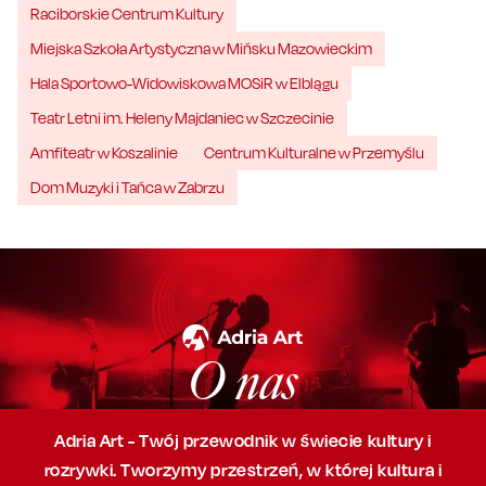
Raciborskie Centrum Kultury
Miejska Szkoła Artystyczna w Mińsku Mazowieckim
Hala Sportowo-Widowiskowa MOSiR w Elblągu
Teatr Letni im. Heleny Majdaniec w Szczecinie
Amfiteatr w Koszalinie
Centrum Kulturalne w Przemyślu
Dom Muzyki i Tańca w Zabrzu
O nas
Adria Art - Twój przewodnik w świecie kultury i
rozrywki. Tworzymy przestrzeń,
w której
kultura i