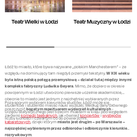
Teatr Muzyczny w Łodzi
Teatr Wielki w Łodzi
Łódź to miasto, które bywa nazywane „polskim Manchesterem” – ze
W XIX wieku
względu na dominujący tam niegdyś przemysł tekstylny.
była istną polską potęgą przemysłową – działał tutaj między innymi
kompleks fabryczny Ludwika Geyera
. Mimo, że dopiero w okresie
powojennym w Łodzi utworzono pierwsze uczelnie akademickie,
obecnie to miasto jest jednym z najchętniej wybieranych przez
Poza sporym wyborem kierunków studiów, Łódź może się
studentów i studentki miejsc nauki wyższej. Według dany Głównego
bogatym repertuarem wydarzeń kulturalnych
poszczycić
-
Urzędu Statystycznego jest trzecim miastem w kraju pod względem
zarówno
komedii teatralnych
, jak również
koncertów
i
występów
liczby ludności i czwartym co do powierzchni.
miasto jest drugim – po Warszawie –
kabaretowych
, dzięki którym
najczęściej wybieranym przez odbiorców i odbiorczynie kierunkiem
rozrywkowym
.