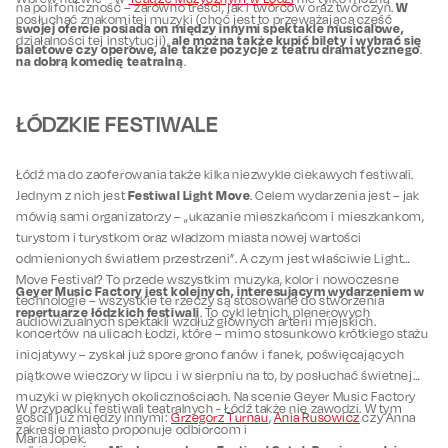
W
na polifoniczność – zarówno treści, jak i twórców oraz twórczyń.
posłuchać znakomitej muzyki (choć jest to przeważająca część
swojej ofercie posiada on między innymi spektakle musicalowe,
ale można także kupić bilety i wybrać się
działalności tej instytucji),
baletowe czy operowe, ale także pozycje z teatru dramatycznego
.
na dobrą komedię teatralną
.
ŁÓDZKIE FESTIWALE
Łódź ma do zaoferowania także kilka niezwykle ciekawych festiwali.
Festiwal Light Move
Jednym z nich jest
. Celem wydarzenia jest – jak
mówią sami organizatorzy – „ukazanie mieszkańcom i mieszkankom,
turystom i turystkom oraz władzom miasta nowej wartości
odmienionych światłem przestrzeni”. A czym jest właściwie Light
Move Festival? To przede wszystkim muzyka, kolor i nowoczesne
Geyer Music Factory jest kolejnych, interesującym wydarzeniem w
technologie – wszystkie te rzeczy są stosowane do stworzenia
repertuarze łódzkich festiwali
. To cykl letnich, plenerowych
audiowizualnych spektakli wzdłuż głównych arterii miejskich.
koncertów na ulicach Łodzi, które – mimo stosunkowo krótkiego stażu
inicjatywy – zyskał już spore grono fanów i fanek, poświęcających
piątkowe wieczory w lipcu i w sierpniu na to, by posłuchać świetnej
muzyki w pięknych okolicznościach. Na scenie Geyer Music Factory
W przypadku festiwali teatralnych - Łódź także nie zawodzi. W tym
gościli już między innymi:
Grzegorz Turnau
,
Ania Rusowicz
czy Anna
zakresie miasto proponuje odbiorcom i
Maria Jopek.