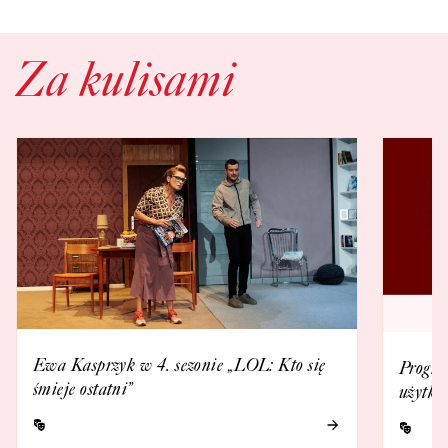
Za kulisami
Ewa Kasprzyk w 4. sezonie „LOL: Kto się
Progra
śmieje ostatni”
użytko