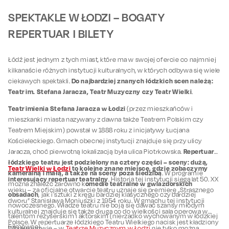
SPEKTAKLE W ŁODZI – BOGATY
REPERTUAR I BILETY
Łódź jest jednym z tych miast, które ma w swojej ofercie co najmniej
kilkanaście różnych instytucji kulturalnych, w których odbywa się wiele
Do najbardziej znanych łódzkich scen należą:
ciekawych spektakli.
Teatr im. Stefana Jaracza, Teatr Muzyczny czy Teatr Wielki
.
Teatr imienia Stefana Jaracza w Łodzi
(przez mieszkańców i
mieszkanki miasta nazywany z dawna także Teatrem Polskim czy
Teatrem Miejskim) powstał w 1888 roku z inicjatywy Łucjana
Kościeleckiego. Gmach obecnej instytucji znajduje się przy ulicy
Repertuar
Jaracza, choć pierwotną lokalizacją była ulica Piotrkowska.
łódzkiego teatru jest podzielony na cztery części – sceny: dużą,
Teatr Wielki w Łodzi
to kolejne znane miejsce, gdzie zobaczymy
kameralną i małą, a także na sceny poza siedzibą
. W programie
interesujący repertuar teatralny
. Historia tej instytucji sięga lat 50. XX
omedie teatralne w gwiazdorskich
można znaleźć zarówno k
wieku – za oficjalne otwarcie teatru uznaje się premierę „Strasznego
obsadach
, jak i sztuki z kręgu bardziej klasycznego czy bardziej
dworu” Stanisława Moniuszki z 1954 roku. W gmachu tej instytucji
nowoczesnego. Władze teatru nie boją się dawać szansy młodym
kulturalnej znajduje się także druga co do wielkości sala operowa w
talentom reżyserskim i aktorskim (nierzadko wychowanym w łódzkiej
Polsce. W repertuarze łódzkiego Teatru Wielkiego nacisk jest kładziony
Filmówce).
Wbrew nazwie – w
Teatrze Muzycznym w Łodzi
nie tylko można