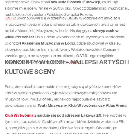
Konkursie Piosenki Eurowizji
reprezentował Polskę na
, zajmując
siódme miejsce w finale w 2003 roku. Oprócz działalności muzycznej
jest także założycielem Polskiego Związku Pokera.
O.S.T.R
wychowywał się w dzielnicy Bałuty w rodzinie o tradycjach
muzycznych. Jego matka, profesor sztuk muzycznych, związana jest
skrzypcach w
od lat z Akademią Muzyczną w Łodzi. Naukę gry na
wieku trzech lat
i brał udział w konkursach muzycznych w młodości.
Akademię Muzyczną w Łodzi
Ukończył
, gdzie studiował w klasie
skrzypiec pod kierunkiem prof. Iwony Wojciechowskiej. Czasami
zarabiał grając na skrzypcach na ulicach. O.S.T.R.-ego mogliście
KONCERTY W ŁODZI – NAJLEPSI ARTYŚCI I
usłyszeć na żywo podczas koncertu „
HAO2
”.
KULTOWE SCENY
Porządne miasto studenckie nie mogłoby się obyć bez koncertów.
Łódź w swoich granicach kryje wiele ciekawych miejscówek dla
muzykofilów i muzykofilek, jednak do najpopularniejszych z
Teatr Muzyczny, Klub Wytwórnia czy Atlas Arena
pewnością należą
.
Klub Wytwórnia
znajduje się pod adresem Łąkowa 29
. Pierwotnie w
tym miejscu działała Czołówka Filmowa, która działała w okresie PRL-
u, specjalizując się w produkcji filmów fabularnych. Obecnie, po