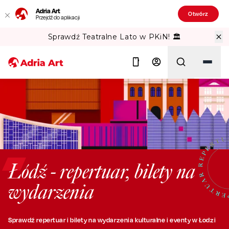
Adria Art
Otwórz
Przejdź do aplikacji
Sprawdź Teatralne Lato w PKiN! 🏛️
Szukaj
Łódź - repertuar, bilety na
wydarzenia
Sprawdź repertuar i bilety na wydarzenia kulturalne i eventy w Łodzi