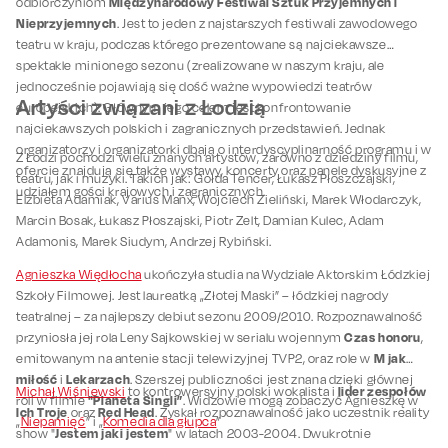
Międzynarodowy Festiwal Sztuk Przyjemnych i
odbiorczyniom
Nieprzyjemnych
. Jest to jeden z najstarszych festiwali zawodowego
teatru w kraju, podczas którego prezentowane są najciekawsze
spektakle minionego sezonu (zrealizowane w naszym kraju, ale
jednocześnie pojawiają się dość ważne wypowiedzi teatrów
Artyści związani z Łodzią
europejskich). Głównym jego celem jest konfrontowanie
najciekawszych polskich i zagranicznych przedstawień. Jednak
organizatorzy i organizatorki dbają o interdyscyplinarność programu i w
Z Łodzi pochodzi wielu znanych artystów, zarówno z dziedziny filmu,
ofercie znajdują się także wystawy, koncerty oraz panele dyskusyjne z
teatru, jak i muzyki. Takich jak: Gołda Tencer, Łukasz Płoszczajski,
udziałem gości krajowych i zagranicznych.
Elżbieta Adamiak, Varius Manx, Wojciech Zieliński, Marek Włodarczyk,
Marcin Bosak, Łukasz Płoszajski, Piotr Zelt, Damian Kulec, Adam
Adamonis, Marek Siudym, Andrzej Rybiński.
Agnieszka Więdłocha
ukończyła studia na Wydziale Aktorskim Łódzkiej
Szkoły Filmowej. Jest laureatką „Złotej Maski” – łódzkiej nagrody
teatralnej – za najlepszy debiut sezonu 2009/2010. Rozpoznawalność
Czas honoru
przyniosła jej rola Leny Sajkowskiej w serialu wojennym
,
M jak
emitowanym na antenie stacji telewizyjnej TVP2, oraz role w
miłość
Lekarzach
i
. Szerszej publiczności jest znana dzięki głównej
lider zespołów
Michał Wiśniewski
to kontrowersyjny polski wokalista i
"Planeta Singli”
roli w filmie
. Widzowie mogą zobaczyć Agnieszkę w
Ich Troje
Red Head
oraz
. Zyskał rozpoznawalność jako uczestnik reality
„
Niepamięć
” i „
Komedia dla głupca
”
Jestem jaki jestem
show "
" w latach 2003-2004. Dwukrotnie