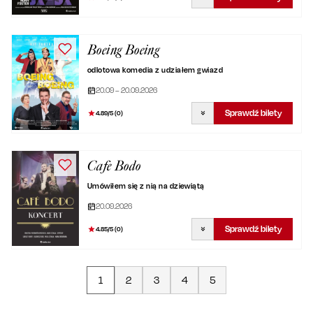
Boeing Boeing
odlotowa komedia z udziałem gwiazd
20.09 – 20.09.2026
Sprawdź bilety
4.89
/5 (
0
)
Cafe Bodo
Umówiłem się z nią na dziewiątą
20.09.2026
Sprawdź bilety
4.85
/5 (
0
)
1
2
3
4
5