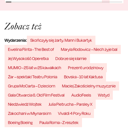
Zobacz też
Wydarzenia:
Skończyły się żarty. Mann i Bukartyk
Ewelina Flinta - The Best of
Maryla Rodowicz – Niech żyje bal
Jej Wysokość Operetka
Dobrze się kłamie
MUMIO - 25 lat w 25 kawałkach
Prezent urodzinowy
Żar – spektakl Teatru Polonia
Bovska - 10 lat Kaktusa
Grupa MoCarta – Dzieciom
Maciej Zakościelny muzycznie
Gala Otwarcia 6. Old Film Festival
AudioFeels
Wstyd
Niedźwiedź Wojtek
Julia Pietrucha – Parsley X
Zakochani w Młynarskim
Vivaldi 4 Pory Roku
Boeing Boeing
Paula Roma - Z resztek