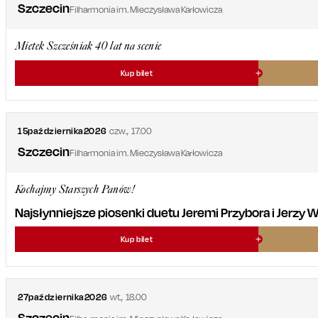
Szczecin
Filharmonia im. Mieczysława Karłowicza
Mietek Szcześniak 40 lat na scenie
Kup bilet
15
października
2026
czw.
,
17.00
Szczecin
Filharmonia im. Mieczysława Karłowicza
Kochajmy Starszych Panów!
Najsłynniejsze piosenki duetu Jeremi Przybora i Jerzy
Kup bilet
27
października
2026
wt.
,
18.00
Szczecin