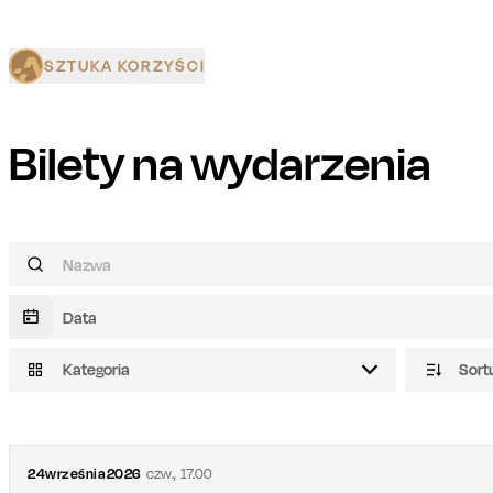
SZTUKA KORZYŚCI
Bilety na wydarzenia
Kategoria
Sort
24
września
2026
czw.
,
17.00