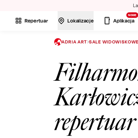
La
NOWE
Repertuar
Lokalizacje
Aplikacja
ADRIA ART
SALE WIDOWISKOW
Filharmo
Karłowic
repertua