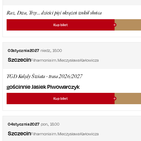
Raz, Dwa, Trzy… dzieści pięć okrążeń wokół słońca
Kup bilet
03
stycznia
2027
niedz.
,
16.00
Szczecin
Filharmonia im. Mieczysława Karłowicza
TGD Kolędy Świata - trasa 2026/2027
gościnnie Jasiek Piwowarczyk
Kup bilet
04
stycznia
2027
pon.
,
18.00
Szczecin
Filharmonia im. Mieczysława Karłowicza