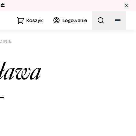
🏛️
Koszyk
Logowanie
CINIE
sława
-