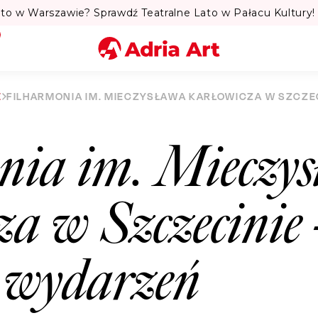
to w Warszawie? Sprawdź Teatralne Lato w Pałacu Kultury! 
Miasto
E
FILHARMONIA IM. MIECZYSŁAWA KARŁOWICZA W SZCZE
Kategoria
nia im. Mieczy
Szukaj
za w Szczecinie
r wydarzeń