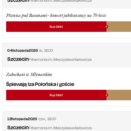
Filharmonia im. Mieczysława Karłowicza
Piwnica pod Baranami - koncert jubileuszowy na 70-lecie
Kup bilet
04
listopada
2026
śr.
,
18.00
Szczecin
Filharmonia im. Mieczysława Karłowicza
Zakochani w Młynarskim
Śpiewają Iza Połońska i goście
Kup bilet
12
listopada
2026
czw.
,
18.00
Szczecin
Filharmonia im. Mieczysława Karłowicza