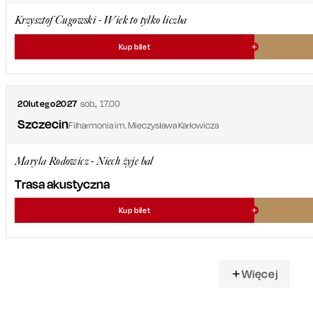
Krzysztof Cugowski - Wiek to tylko liczba
Kup bilet
20
lutego
2027
sob.
,
17.00
Szczecin
Filharmonia im. Mieczysława Karłowicza
Maryla Rodowicz - Niech żyje bal
Trasa akustyczna
Kup bilet
Więcej