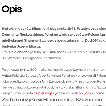
Opis
Historia muzyków filharmonii sięga roku 1948. Wtedy po raz pi
Zygmunta Noskowskiego. Pomimo wielu sukcesów w Polsce i za g
mieli własnej filharmonii z prawdziwego zdarzenia. Do 2014 rok
budynku Urzędu Miasta.
Otwarcie obecnego budynku Filharmonii w Szczecinie zostało za
IX Symfonią Ludwiga van Beethovena.
Po ogłoszonym w 2004 roku konkursie zwyciężył projekt architek
Veiga (Fabrizio Barozzi, Alberto Veiga) Pomimo kontrowersji Filh
roku prestiżową nagrodę Unii Europejskiej im. Miesa van der Rohe 
pierwszy nagrodzony został budynek z Polski. Filharmonia w Szcze
miejscu naszej listy
najpiękniejszych sal orkiestrowych w Polsce
.
Złoto i muzyka w Filharmonii w Szczecinie