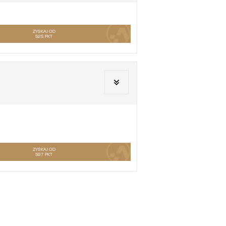
ZYSKAJ OD
525
PKT
ZYSKAJ OD
597
PKT