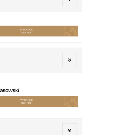
ZYSKAJ OD
375
PKT
 Wasowski
ZYSKAJ OD
375
PKT