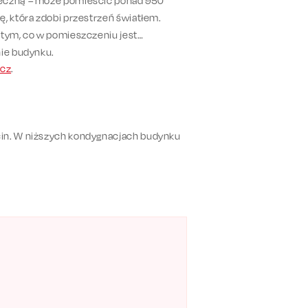
oneczną – może pomieścić ponad 950
ę, która zdobi przestrzeń światłem.
 tym, co w pomieszczeniu jest
nie budynku.
icz
.
cin. W niższych kondygnacjach budynku