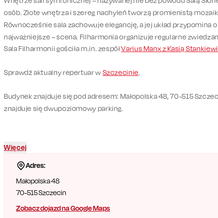
Wnętrze sali symfonicznej – nazywanej nie bez powodu Salą Sł
osób. Złote wnętrza i szereg nachyleń tworzą promienistą mozaik
Równocześnie sala zachowuje elegancję, a jej układ przypomina o
najważniejsze – scena. Filharmonia organizuje regularne zwiedza
Sala Filharmonii gościła m.in. zespół
Varius Manx z Kasią Stankiew
Sprawdź aktualny repertuar w
Szczecinie
.
Budynek znajduje się pod adresem: Małopolska 48, 70-515 Szcze
znajduje się dwupoziomowy parking.
Więcej
Adres:
Małopolska 48
70-515
Szczecin
Zobacz dojazd na Google Maps