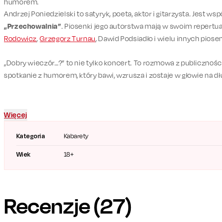
humorem.
Andrzej Poniedzielski to satyryk, poeta, aktor i gitarzysta. Jest w
„Przechowalnia”
. Piosenki jego autorstwa mają w swoim repertu
Rodowicz
,
Grzegorz Turnau
, Dawid Podsiadło i wielu innych piose
„Dobry wieczór…?” to nie tylko koncert. To rozmowa z publicznośc
spotkanie z humorem, który bawi, wzrusza i zostaje w głowie na d
Więcej
Kategoria
Kabarety
Wiek
18+
Recenzje (
27
)