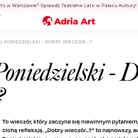
to w Warszawie? Sprawdź Teatralne Lato w Pałacu Kultury! 
Miasto
J PONIEDZIELSKI - DOBRY WIECZÓR...?
Kategoria
oniedzielski - 
Szukaj
?
To wieczór, który zaczyna się niewinnym pytaniem
cichą refleksją. „Dobry wieczór…?” to najnowszy, 