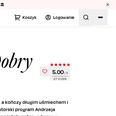
🏛️
Koszyk
Logowanie
Dobry
5.00
/ 5
27
OCEN
, a kończy długim uśmiechem i
autorski program Andrzeja