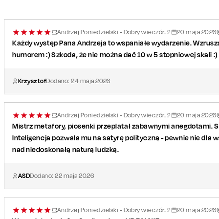
Andrzej Poniedzielski - Dobry wieczór...?
20
maja
2026
Każdy występ Pana Andrzeja to wspaniałe wydarzenie. Wzruszają
humorem :) Szkoda, że nie można dać 10 w 5 stopniowej skali :)
Krzysztof
Dodano:
24
maja
2026
Andrzej Poniedzielski - Dobry wieczór...?
20
maja
2026
Mistrz metafory, piosenki przeplatał zabawnymi anegdotami. S
Inteligencja pozwala mu na satyrę polityczną - pewnie nie dla w
nad niedoskonałą naturą ludzką.
ASD
Dodano:
22
maja
2026
Andrzej Poniedzielski - Dobry wieczór...?
20
maja
2026