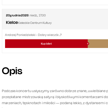
20
grudnia
2026
niedz.
,
17.00
Kielce
Kieleckie Centrum Kultury
Andrzej Poniedzielski - Dobry wieczór...?
Kup bilet
Opis
Podczas koncertu usłyszymy zarówno dobrze znane, uwielbiane pio
przeplatane mistrzowską satyrą i błyskotliwymi komentarzami do 
marzeniach, tęsknotach i miłości — podaną lekko, z dystansem i