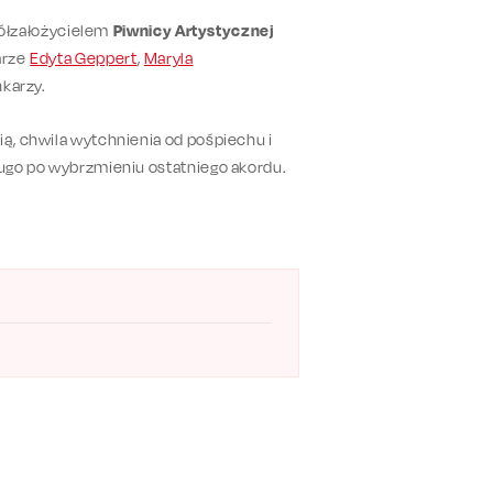
spółzałożycielem
Piwnicy Artystycznej
arze
Edyta Geppert
,
Maryla
nkarzy.
ią, chwila wytchnienia od pośpiechu i
ługo po wybrzmieniu ostatniego akordu.