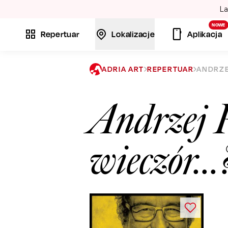
La
NOWE
Repertuar
Lokalizacje
Aplikacja
ADRIA ART
REPERTUAR
ANDRZE
Andrzej P
wieczór...