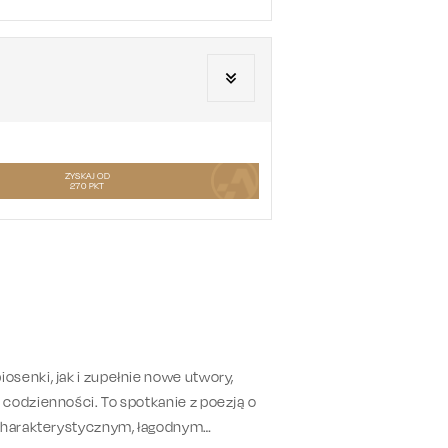
ZYSKAJ OD
270
PKT
senki, jak i zupełnie nowe utwory,
codzienności. To spotkanie z poezją o
 charakterystycznym, łagodnym