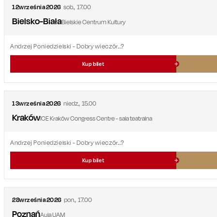
12
września
2026
sob.
,
17.00
Bielsko-Biała
Bielskie Centrum Kultury
Andrzej Poniedzielski - Dobry wieczór...?
Kup bilet
13
września
2026
niedz.
,
15.00
Kraków
ICE Kraków Congress Centre - sala teatralna
Andrzej Poniedzielski - Dobry wieczór...?
Kup bilet
28
września
2026
pon.
,
17.00
Poznań
Aula UAM