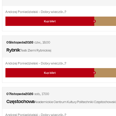
Andrzej Poniedzielski - Dobry wieczór...?
Kup bilet
05
listopada
2026
czw.
,
18.00
Rybnik
Teatr Ziemi Rybnickiej
Andrzej Poniedzielski - Dobry wieczór...?
Kup bilet
07
listopada
2026
sob.
,
17.00
Częstochowa
Akademickie Centrum Kultury Politechniki Częstochowskiej
Andrzej Poniedzielski - Dobry wieczór...?