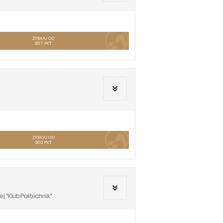
ZYSKAJ OD
297
PKT
ZYSKAJ OD
360
PKT
 "Klub Politechnik"