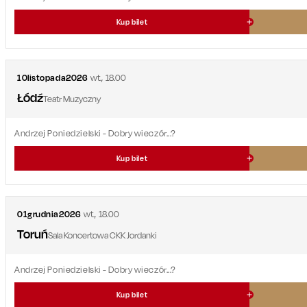
Kup bilet
10
listopada
2026
wt.
,
18.00
Łódź
Teatr Muzyczny
Andrzej Poniedzielski - Dobry wieczór...?
Kup bilet
01
grudnia
2026
wt.
,
18.00
Toruń
Sala Koncertowa CKK Jordanki
Andrzej Poniedzielski - Dobry wieczór...?
Kup bilet