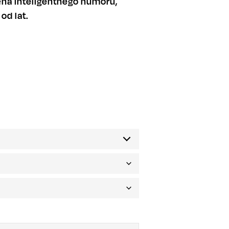
na inteligentnego humoru,
od lat.