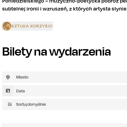
Poniedzielskiego – muzyczno-poetycka podróż peł
subtelnej ironii i wzruszeń, z których artysta słynie 
SZTUKA KORZYŚCI
Bilety na wydarzenia
Miasto
Sortuj domyślnie