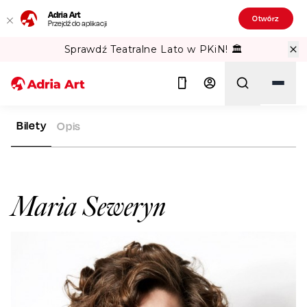
Adria Art
Otwórz
Przejdź do aplikacji
Gipsy Kings w TAURON Arena Kraków!
Bilety
Opis
ADRIA ART
ARTYŚCI
MARIA SEWERYN
Szukaj
Maria Seweryn