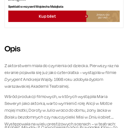
Spektakl w reżyserii Wojciecha Malajkata
ZYSKAJ OD
Kup bilet
297
PKT
Opis
Z aktorstwem miała do czynienia od dziecka. Pierwszy raz na
ekranie pojawiła się już jako czterolatka – wystąpiła w filmie
Dyrygent
Andrzeja Wajdy. 1998 roku zdobyła dyplom
warszawskiej Akademii Teatralnej.
Wśród produkcji filmowych, w których wystąpiła Maria
Seweryn jako aktorka, warto wymienić rolę Alicji w
Matce
mojej matki
, Doroty w
Julia wraca do domu
, żony Jacka w
Boisku bezdomnych
czy nauczycielki Misi w
Dniu kobiet
.
Występowała na wielu prestiżowych scenach – w teatrach:
8 kobiet, Mayday 2, Czarodziejska góra, Przypadek Klary
- to