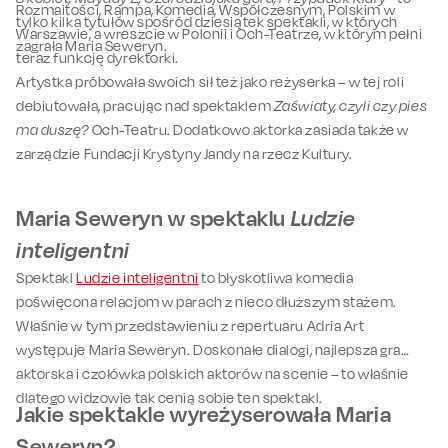
Rozmaitości, Rampa, Komedia, Współczesnym, Polskim w
tylko kilka tytułów spośród dziesiątek spektakli, w których
Warszawie, a wreszcie w Polonii i Och-Teatrze, w którym pełni
zagrała Maria Seweryn.
teraz funkcję dyrektorki.
Artystka próbowała swoich sił też jako reżyserka – w tej roli
debiutowała, pracując nad spektaklem
Zaświaty, czyli czy pies
ma duszę?
Och-Teatru. Dodatkowo aktorka zasiada także w
zarządzie Fundacji Krystyny Jandy na rzecz Kultury.
Maria Seweryn w spektaklu
Ludzie
inteligentni
Spektakl
Ludzie inteligentni
to błyskotliwa komedia
poświęcona relacjom w parach z nieco dłuższym stażem.
Właśnie w tym przedstawieniu z repertuaru Adria Art
występuje Maria Seweryn. Doskonałe dialogi, najlepsza gra
aktorska i czołówka polskich aktorów na scenie – to właśnie
dlatego widzowie tak cenią sobie ten spektakl.
Jakie spektakle wyreżyserowała Maria
Seweryn?