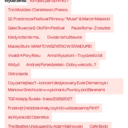
Wydarzenia:
Kim jest pan Schmitt?
Trio Możdżer / Danielsson / Fresco
12. Przeźrocza Festiwal Filmowy: “Muse” & Marcin Masecki
Gala Otwarcia 6. Old Film Festival
Paula Roma - Z resztek
Kiedy kota nie ma…
Dwoje na huśtawce
Maciej Stuhr: MAM TO WSZYSTKO W STANDUPIE!
Vivaldi 4 Pory Roku
Anna Wyszkoni – Trzydzieści lat
Wstyd
Andrzej Poniedzielski - Dobry wieczór...?
Ostra Jazda
Czy pamiętasz? – koncert dedykowany Ewie Demarczyk i
Markowi Grechucie w wykonaniu Piwnicy pod Baranami
TGD Kolędy Świata - trasa 2026/2027
Przekręt (nie)doskonały, czyli kto widział pannę Flint?
Jej Wysokość Operetka
The Beatles Unplugged by Adam Kalinowski
Cafe Bodo