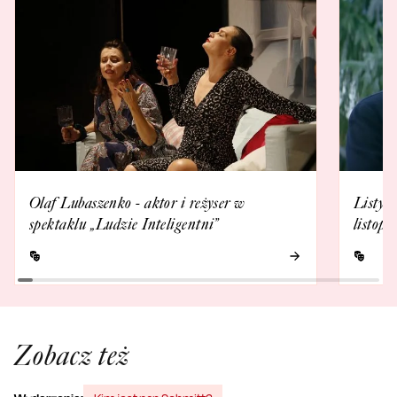
Olaf Lubaszenko - aktor i reżyser w
Listy d
spektaklu „Ludzie Inteligentni”
listop
Zobacz też