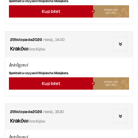
Spektakl w reżyserii Wojciecha Malajkata
ZYSKAJ OD
Kup bilet
237
PKT
29
listopada
2026
niedz.
,
14.00
Kraków
Kino Kijów
Inteligenci
Spektakl w reżyserii Wojciecha Malajkata
ZYSKAJ OD
Kup bilet
297
PKT
29
listopada
2026
niedz.
,
16.30
Kraków
Kino Kijów
Inteligenci