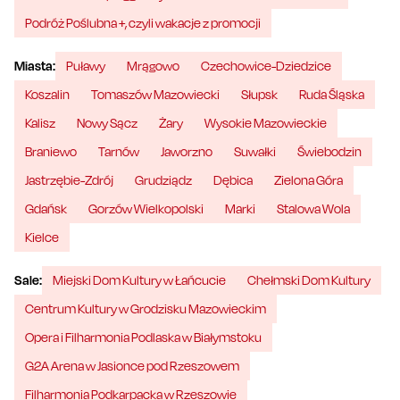
Podróż Poślubna +, czyli wakacje z promocji
Miasta:
Puławy
Mrągowo
Czechowice-Dziedzice
Koszalin
Tomaszów Mazowiecki
Słupsk
Ruda Śląska
Kalisz
Nowy Sącz
Żary
Wysokie Mazowieckie
Braniewo
Tarnów
Jaworzno
Suwałki
Świebodzin
Jastrzębie-Zdrój
Grudziądz
Dębica
Zielona Góra
Gdańsk
Gorzów Wielkopolski
Marki
Stalowa Wola
Kielce
Sale:
Miejski Dom Kultury w Łańcucie
Chełmski Dom Kultury
Centrum Kultury w Grodzisku Mazowieckim
Opera i Filharmonia Podlaska w Białymstoku
G2A Arena w Jasionce pod Rzeszowem
Filharmonia Podkarpacka w Rzeszowie