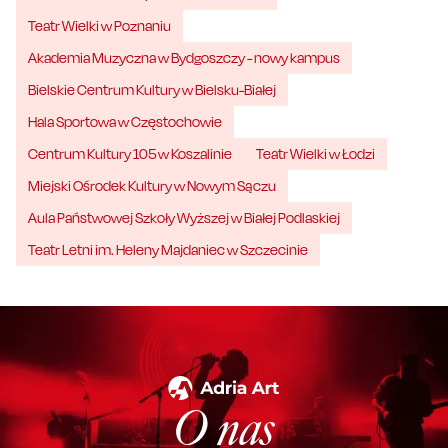
Teatr Wielki w Poznaniu
Akademia Muzyczna w Bydgoszczy - nowy kampus
Bielskie Centrum Kultury w Bielsku-Białej
Hala Sportowa w Częstochowie
Centrum Kultury 105 w Koszalinie
Teatr Wielki w Łodzi
Miejski Ośrodek Kultury w Nowym Sączu
Aula Państwowej Szkoły Wyższej w Białej Podlaskiej
Teatr Letni im. Heleny Majdaniec w Szczecinie
O nas