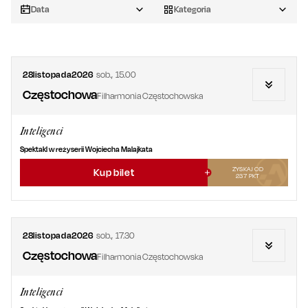
Data
Kategoria
28
listopada
2026
sob.
,
15.00
Częstochowa
Filharmonia Częstochowska
Inteligenci
Spektakl w reżyserii Wojciecha Malajkata
ZYSKAJ OD
Kup bilet
237
PKT
28
listopada
2026
sob.
,
17.30
Częstochowa
Filharmonia Częstochowska
Inteligenci