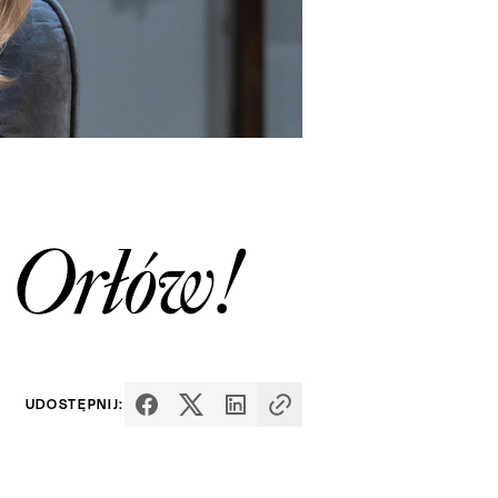
 Orłów!
UDOSTĘPNIJ: