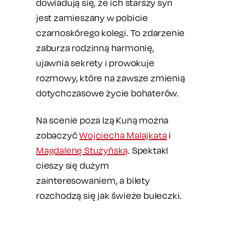
dowiadują się, że ich starszy syn
jest zamieszany w pobicie
czarnoskórego kolegi. To zdarzenie
zaburza rodzinną harmonię,
ujawnia sekrety i prowokuje
rozmowy, które na zawsze zmienią
dotychczasowe życie bohaterów.
Na scenie poza Izą Kuną można
zobaczyć
Wojciecha Malajkata
i
Magdalenę Stużyńską
. Spektakl
cieszy się dużym
zainteresowaniem, a bilety
rozchodzą się jak świeże bułeczki.