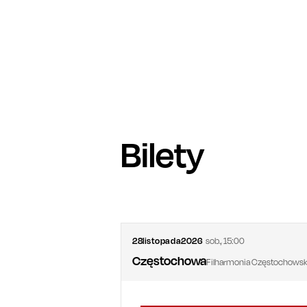
Bilety
28
listopada
2026
sob.
,
15:00
Częstochowa
Filharmonia Częstochows