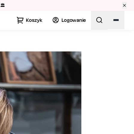
🏛️
Koszyk
Logowanie