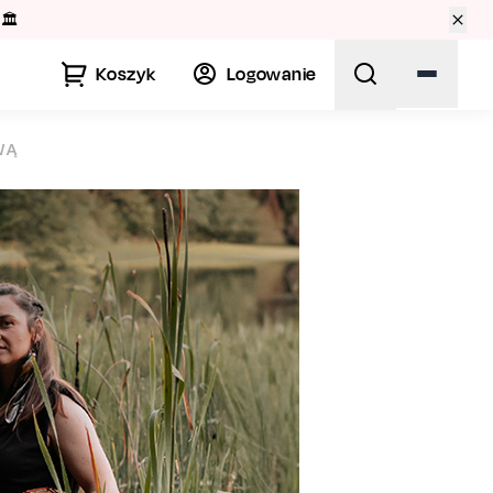
🏛️
Koszyk
Logowanie
WĄ