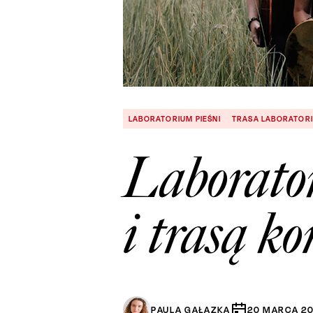
LABORATORIUM PIEŚNI
TRASA LABORATORI
Laborato
i trasą k
PAULA GAŁĄZKA
20
MARCA
2