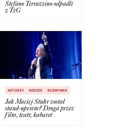
Stefano Terrazzino odpadli
z TzG
AKTORZY
SKECZE
ROZRYWKA
Jak Maciej Stuhr został
stand-uperem? Droga przez
film, teatr, kabaret