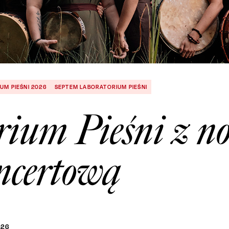
UM PIEŚNI 2026
SEPTEM LABORATORIUM PIEŚNI
rium Pieśni z n
oncertową
026