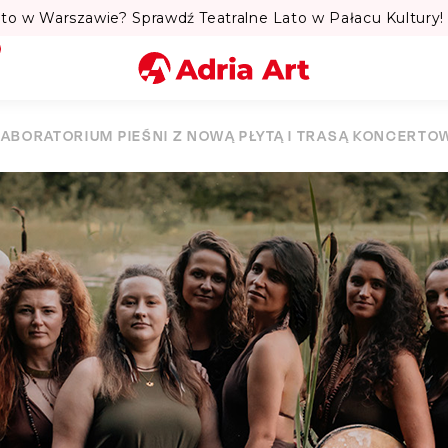
to w Warszawie? Sprawdź Teatralne Lato w Pałacu Kultury! 
Miasto
LABORATORIUM PIEŚNI Z NOWĄ PŁYTĄ I TRASĄ KONCERTO
Kategoria
Szukaj