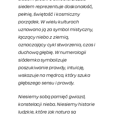
siedem reprezentuje doskonałość,
pełnię, świętość i kosmiczny
porządek. W wielu kulturach
uznawano ją za symbol mistyczny,
łączący niebo z ziemią,
oznaczający cykl stworzenia, czas i
duchową głębię. W numerologii
siódemka symbolizuje
poszukiwanie prawdy, intuicję,
wskazuje na mędrca, który szuka
głębszego sensu i prawdy.
Niesiemy sobą pamięć gwiazd,
konstelacji nieba. Niesiemy historie
ludzkie, które jak natura są