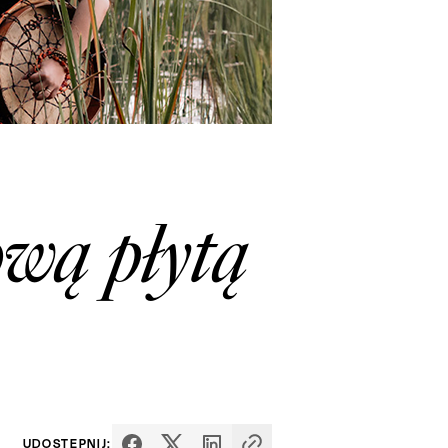
ową płytą
UDOSTĘPNIJ: