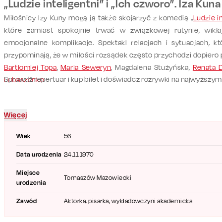
„Ludzie inteligentni” i „Ich czworo”. Iza Kun
Miłośnicy Izy Kuny mogą ją także skojarzyć z komedią „
Ludzie i
które zamiast spokojnie trwać w związkowej rutynie, wikła
emocjonalne komplikacje. Spektakl relacjach i sytuacjach, kt
przypominają, że w miłości rozsądek często przychodzi dopiero p
Bartłomiej Topa
,
Maria Seweryn
, Magdalena Stużyńska,
Renata 
Sprawdź repertuar i kup bilet i doświadcz rozrywki na najwyższy
Lubaszenko
.
Więcej
Wiek
56
Data urodzenia
24.11.1970
Miejsce
Tomaszów Mazowiecki
urodzenia
Zawód
Aktorka, pisarka, wykładowczyni akademicka