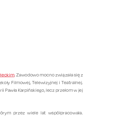
ieckim
. Zawodowo mocno związała się z
oły Filmowej, Telewizyjnej i Teatralnej.
ii Pawła Karpińskiego, lecz przełom w jej
tórym przez wiele lat współpracowała.