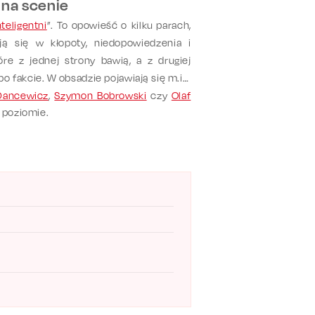
a na scenie
nteligentni
”. To opowieść o kilku parach,
ją się w kłopoty, niedopowiedzenia i
óre z jednej strony bawią, a z drugiej
o fakcie. W obsadzie pojawiają się m.in.
Dancewicz
,
Szymon Bobrowski
czy
Olaf
m poziomie.