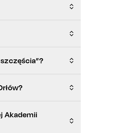
y szczęścia”?
Orłów?
ej Akademii