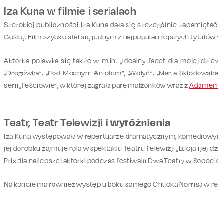
Iza Kuna w filmie i serialach
Szerokiej publiczności Iza Kuna dała się szczególnie zapamiętać 
Gośkę. Film szybko stał się jednym z najpopularniejszych tytułów 
Aktorka pojawiła się także w m.in. „Idealny facet dla mojej dziew
„Drogówka”, „Pod Mocnym Aniołem”, „Wołyń”, „Maria Skłodowska-
serii „Teściowie”, w której zagrała parę małżonków wraz z
Adamem
wyróżnienia
Teatr, Teatr Telewizji i
Iza Kuna występowała w repertuarze dramatycznym, komediowy
jej dorobku zajmuje rola w spektaklu Teatru Telewizji „Łucja i jej 
Prix dla najlepszej aktorki podczas festiwalu Dwa Teatry w Sopoci
Na koncie ma również występ u boku samego Chucka Norrisa w r