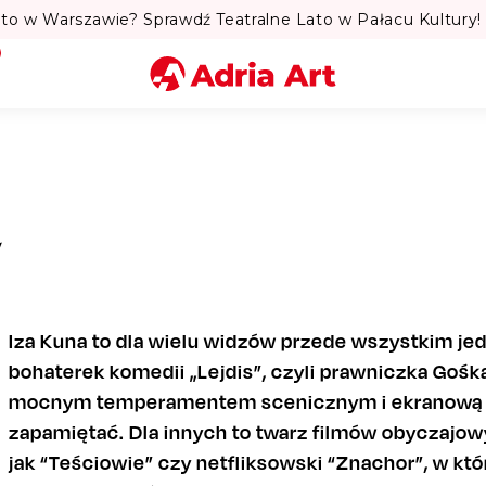
to w Warszawie? Sprawdź Teatralne Lato w Pałacu Kultury! 
Miasto
Kategoria
a
Szukaj
Iza Kuna to dla wielu widzów przede wszystkim jed
bohaterek komedii „Lejdis”, czyli prawniczka Gośk
mocnym temperamentem scenicznym i ekranową ob
zapamiętać. Dla innych to twarz filmów obyczajow
jak “Teściowie” czy netfliksowski “Znachor”, w kt