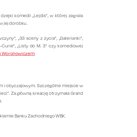
dzięki komedii „Lejdis”, w której zagrała
w jej dorobku.
czyny”, „33 sceny z życia”, „Galerianki”,
Curie”, „Listy do M. 3” czy komediowej
 Woronowiczem
.
m i obyczajowym. Szczególne miejsce w
dzieci”. Za główną kreację otrzymała Grand
e.
eklamie Banku Zachodniego WBK.