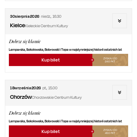
30
sierpnia
2026
niedz.
,
16.30
Kielce
Kieleckie Centrum Kultury
Dobrze się kłamie
Lamparska, Sokołowska, Bobrowski i Topa w najsłynniejszej historii ostatnich lat
ZYSKAJ OD
Kup bilet
240
PKT
18
września
2026
pt.
,
15.00
Chorzów
Chorzowskie Centrum Kultury
Dobrze się kłamie
Lamparska, Sokołowska, Bobrowski i Topa w najsłynniejszej historii ostatnich lat
ZYSKAJ OD
Kup bilet
450
PKT