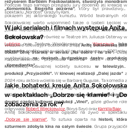
reżyserem Bartkiem Frąckowiakiem, stworzyła monodram
Podczas tego samego przeglądu jury doceniło jej kreację w
„Komornicka
.
Biografia pozorna”
,
który był prawdziwym
spektaklu „Nordost” Grażyny Kani.
pokazem jej aktorskiego kunsztu. Wśród teatralnych ról
Sokołowskiej warto wspomnieć także o Izabeli Łęckiej w
W jaki serialach i filmach występuje Anita
„Lalce. Najlepsze przed nami” Wojciecha Farugi.
Jako aktorka
Sokołowska?
etatowa
pracowała również w Teatrze im. Juliusza Osterwy w
Lublinie
oraz Teatrze Współczesnym w
Warszawie
.
Jako
Widzowie telewizyjni doskonale znają
Anitę Sokołowską jako
reżyserka
spróbowała swoich sił po raz pierwszy w 2021 roku
doktor Lenę Starską w serialu „Na dobre i na złe”
.
Dużą
wystawiając
na deskach bydgoskiego teatru produkcję
rozpoznawalność przyniosła aktorce także rola Zuzy
„Komediantka”.
Markiewicz, odważnej kobiety sukcesu
w telewizyjnej
produkcji „Przyjaciółki”.
W
kinowej realizacji „Dalej jazda”
z
2024 roku aktora wcieliła się w Barbarę Gugulak. Ta komedia z
Jakie bohaterki kreuje Anita Sokołowska
nutą rodzinnego ciepła przyciągnęła przed ekrany tysiące
w spektaklach „Dobrze się kłamie” i
„Do
widzów. Aktorka pojawiła się także
w roli epizodycznej w
drugiej części kultowej produkcji „Vinci”,
gdzie główne role
zobaczenia za rok”
?
odgrywają
Robert Więckiewicz
, Borys Szyc oraz
Kamilla Baar
.
Anitę Sokołowską można oglądać na żywo w spektaklu
„Dobrze się kłamie”
.
To sztuka oparta na
historii, która
szturmem zdobyła kina na całym świecie
. Grupa przyjaciół