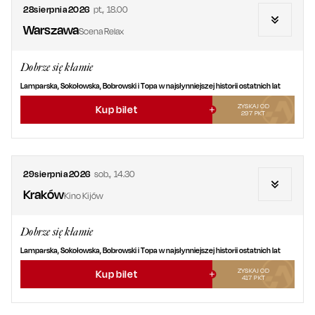
28
sierpnia
2026
pt.
,
18.00
Warszawa
Scena Relax
Dobrze się kłamie
Lamparska, Sokołowska, Bobrowski i Topa w najsłynniejszej historii ostatnich lat
ZYSKAJ OD
Kup bilet
297
PKT
29
sierpnia
2026
sob.
,
14.30
Kraków
Kino Kijów
Dobrze się kłamie
Lamparska, Sokołowska, Bobrowski i Topa w najsłynniejszej historii ostatnich lat
ZYSKAJ OD
Kup bilet
417
PKT