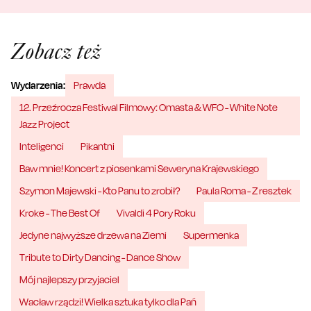
Zobacz też
Wydarzenia:
Prawda
12. Przeźrocza Festiwal Filmowy: Omasta & WFO - White Note
Jazz Project
Inteligenci
Pikantni
Baw mnie! Koncert z piosenkami Seweryna Krajewskiego
Szymon Majewski - Kto Panu to zrobił?
Paula Roma - Z resztek
Kroke - The Best Of
Vivaldi 4 Pory Roku
Jedyne najwyższe drzewa na Ziemi
Supermenka
Tribute to Dirty Dancing - Dance Show
Mój najlepszy przyjaciel
Wacław rządzi! Wielka sztuka tylko dla Pań