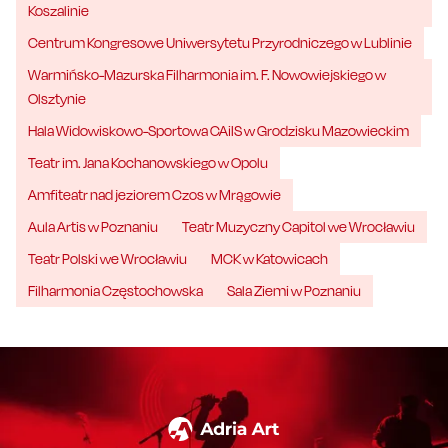
Koszalinie
Centrum Kongresowe Uniwersytetu Przyrodniczego w Lublinie
Warmińsko-Mazurska Filharmonia im. F. Nowowiejskiego w
Olsztynie
Hala Widowiskowo-Sportowa CAiIS w Grodzisku Mazowieckim
Teatr im. Jana Kochanowskiego w Opolu
Amfiteatr nad jeziorem Czos w Mrągowie
Aula Artis w Poznaniu
Teatr Muzyczny Capitol we Wrocławiu
Teatr Polski we Wrocławiu
MCK w Katowicach
Filharmonia Częstochowska
Sala Ziemi w Poznaniu