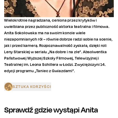
Wielokrotnie nagradzana, ceniona przez krytyków i
uwielbiana przez publiczność aktorka teatralna i filmowa.
Anita Sokołowska ma na swoim koncie wiele
niezapomnianych ról – równie dobrze radzi sobie na scenie,
jak i przed kamerą. Rozpoznawalność zyskała, dzięki roli
Leny Starskiej w serialu „Na dobre i na złe”. Absolwentka
Państwowej Wyższej Szkoły Filmowej, Telewizyjnej i
Teatralnej im. Leona Schillera w Łodzi. Zwyciężczyni 14.
edycji programu „Taniec z Gwiazdami”.
SZTUKA KORZYŚCI
Sprawdź gdzie wystąpi
Anita