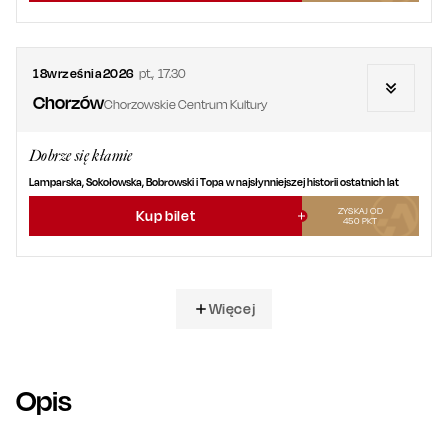
18
września
2026
pt.
,
17.30
Chorzów
Chorzowskie Centrum Kultury
Dobrze się kłamie
Lamparska, Sokołowska, Bobrowski i Topa w najsłynniejszej historii ostatnich lat
ZYSKAJ OD
Kup bilet
450
PKT
Więcej
Opis