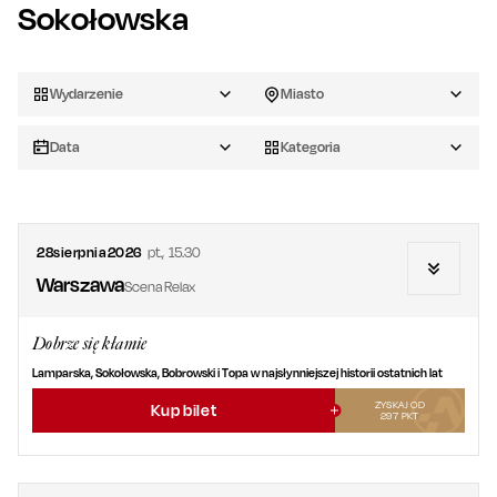
Sokołowska
Wydarzenie
Miasto
Data
Kategoria
28
sierpnia
2026
pt.
,
15.30
Warszawa
Scena Relax
Dobrze się kłamie
Lamparska, Sokołowska, Bobrowski i Topa w najsłynniejszej historii ostatnich lat
ZYSKAJ OD
Kup bilet
297
PKT