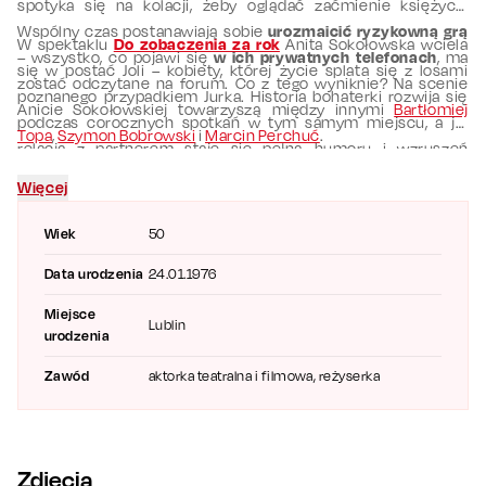
spotyka się na kolacji, żeby oglądać zaćmienie księżyca.
Wspólny czas postanawiają sobie
urozmaicić ryzykowną grą
W spektaklu
Do zobaczenia za rok
Anita Sokołowska wciela
– wszystko, co pojawi się
w ich prywatnych telefonach
, ma
się w postać Joli – kobiety, której życie splata się z losami
zostać odczytane na forum. Co z tego wyniknie? Na scenie
poznanego przypadkiem Jurka. Historia bohaterki rozwija się
Anicie Sokołowskiej towarzyszą między innymi
Bartłomiej
podczas corocznych spotkań w tym samym miejscu, a jej
Topa
,
Szymon Bobrowski
i
Marcin Perchuć
.
relacja z partnerem staje się pełną humoru i wzruszeń
opowieścią o miłości, wyborach i upływie czasu.
Więcej
Wiek
50
Data urodzenia
24.01.1976
Miejsce
Lublin
urodzenia
Zawód
aktorka teatralna i filmowa, reżyserka
Zdjęcia