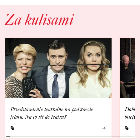
Za kulisami
Przedstawienie teatralne na podstawie
Dobrze 
filmu. Na co iść do teatru?
bilety