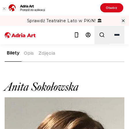
Adria Art
Otwórz
Przejdź do aplikacji
Sprawdź Teatralne Lato w PKiN! 🏛️
Bilety
Opis
Zdjęcia
ADRIA ART
ARTYŚCI
ANITA SOKOŁOWSKA
Szukaj
Anita Sokołowska