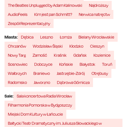
The Beatles Unplugged by Adam Kalinowski
Najdroższy
AudioFeels
Kim jest pan Schmitt?
Nerwica natręctw
Zespół Reprezentacyjny
Miasta:
Dębica
Leszno
Łomża
Bielany Wrocławskie
Chrzanów
Wodzisław Śląski
Kłodzko
Cieszyn
Nowy Targ
Zamość
Kraśnik
Gdańsk
Kozienice
Sosnowiec
Dobczyce
Końskie
Białystok
Toruń
Wałbrzych
Braniewo
Jastrzębie-Zdrój
Otrębusy
Radomsko
Jaworzno
Dąbrowa Górnicza
Sale:
Sala koncertowa Radia Wrocław
Filharmonia Pomorska w Bydgoszczy
Miejski Dom Kultury w Łańcucie
Bałtycki Teatr Dramatyczny im. Juliusza Słowackiego w