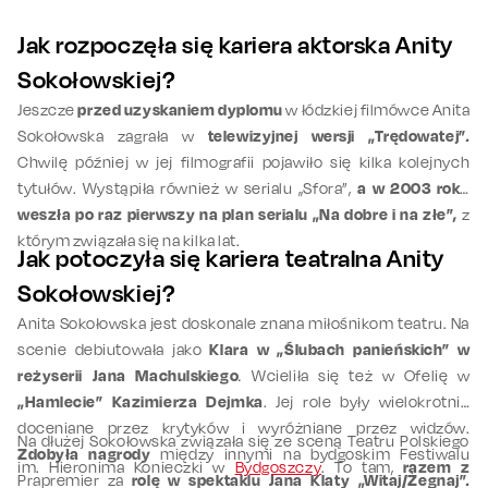
Jak rozpoczęła się kariera aktorska Anity
Sokołowskiej?
Jeszcze
przed uzyskaniem dyplomu
w łódzkiej filmówce Anita
Sokołowska zagrała w
telewizyjnej wersji „Trędowatej”
.
Chwilę później w jej filmografii pojawiło się kilka kolejnych
tytułów. Wystąpiła również w serialu „Sfora”,
a w 2003 roku
weszła po raz pierwszy na plan serialu „Na dobre i na złe”,
z
którym związała się na kilka lat.
Jak potoczyła się kariera teatralna Anity
Sokołowskiej?
Anita Sokołowska jest doskonale znana miłośnikom teatru. Na
scenie debiutowała jako
Klara w „Ślubach panieńskich” w
reżyserii Jana Machulskiego
.
Wcieliła się też w Ofelię w
„Hamlecie” Kazimierza Dejmka
. Jej role były wielokrotnie
doceniane przez krytyków i wyróżniane przez widzów.
Na dłużej Sokołowska związała się ze sceną Teatru Polskiego
Zdobyła nagrody
między innymi na bydgoskim Festiwalu
im. Hieronima Konieczki w
Bydgoszczy
. To tam,
razem z
Prapremier za
rolę w spektaklu Jana Klaty „Witaj/Żegnaj”
.