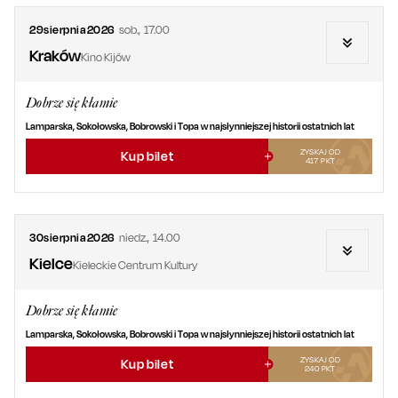
29
sierpnia
2026
sob.
,
17.00
Kraków
Kino Kijów
Dobrze się kłamie
Lamparska, Sokołowska, Bobrowski i Topa w najsłynniejszej historii ostatnich lat
ZYSKAJ OD
Kup bilet
417
PKT
30
sierpnia
2026
niedz.
,
14.00
Kielce
Kieleckie Centrum Kultury
Dobrze się kłamie
Lamparska, Sokołowska, Bobrowski i Topa w najsłynniejszej historii ostatnich lat
ZYSKAJ OD
Kup bilet
240
PKT