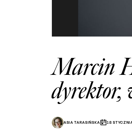
Marcin Hy
dyrektor,
ASIA TARASIŃSKA
18
STYCZNI