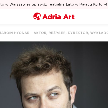
to w Warszawie? Sprawdź Teatralne Lato w Pałacu Kultury! 
Miasto
MARCIN HYCNAR – AKTOR, REŻYSER, DYREKTOR, WYKŁA
Kategoria
Szukaj