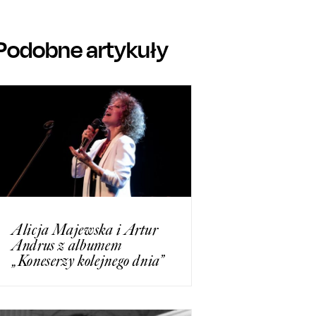
Podobne artykuły
Alicja Majewska i Artur
Andrus z albumem
„Koneserzy kolejnego dnia”