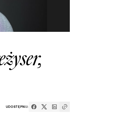
żyser,
UDOSTĘPNIJ: