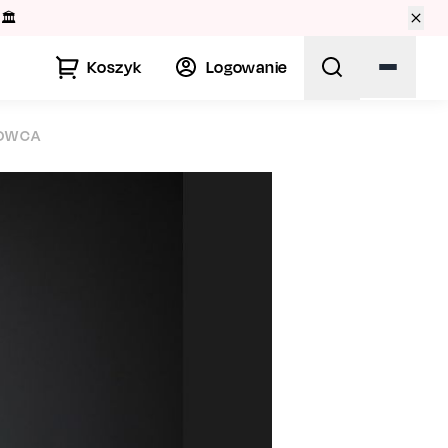
🏛️
Koszyk
Logowanie
DOWCA