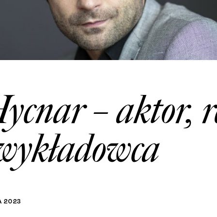
cnar – aktor, re
 wykładowca
A
2023