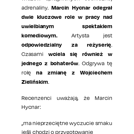
Marcin Hycnar odegrał
adrenaliny.
dwie kluczowe role w pracy nad
uwielbianym spektaklem
komediowym.
Artysta jest
odpowiedzialny za reżyserię
.
wciela się również w
Czasami
jednego z bohaterów
. Odgrywa tę
na zmianę z Wojciechem
rolę
Zielińskim
.
Recenzenci uważają, że Marcin
Hycnar:
„ma nieprzeciętne wyczucie smaku
jeśli chodzi o przygotowanie