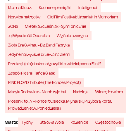
Kto ma Klucz.
Kochane pieniążki
Inteligenci
Nerwica natręctw
Old Film Festival: Urbaniak in Memoriam
żONa
Mietek Szcześniak - Symfonicznie
Jej Wysokość Operetka
Wyjście awaryjne
Złota Era Swingu - Big Band Fabryka
Jedyne najwyższe drzewa na Ziemi
Przekręt (nie)doskonały, czyli kto widział pannę Flint?
Zespół Pieśni i Tańca Śląsk
PINK FLOYD Tribute (The Echoes Project)
Maryla Rodowicz – Niech żyje bal
Nadzieja
Wiesz, że wiem
Piosenki to...? – koncert Osiecka, Młynarski, Przybora, Kofta.
Prowadzenie: A. Poniedzielski
Miasta:
Tychy
Stalowa Wola
Kozienice
Częstochowa