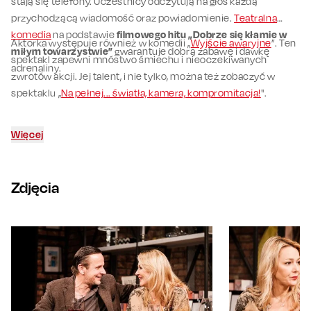
stają się telefony. Uczestnicy odczytują na głos każdą
przychodzącą wiadomość oraz powiadomienie.
Teatralna
komedia
na podstawie
filmowego hitu „Dobrze się kłamie w
Aktorka występuje również w komedii „
Wyjście awaryjne
”. Ten
miłym towarzystwie”
gwarantuje dobrą zabawę i dawkę
spektakl zapewni mnóstwo śmiechu i nieoczekiwanych
adrenaliny.
zwrotów akcji. Jej talent, i nie tylko, można też zobaczyć w
spektaklu „
Na pełnej... światła, kamera, kompromitacja!
".
Więcej
Zdjęcia