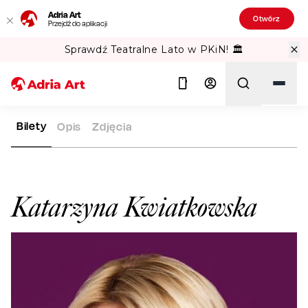
Adria Art
Otwórz
Przejdź do aplikacji
Sprawdź Teatralne Lato w PKiN! 🏛️
Bilety
Opis
Zdjęcia
ADRIA ART
ARTYŚCI
KATARZYNA KWIATKOWSKA
Szukaj
Katarzyna Kwiatkowska