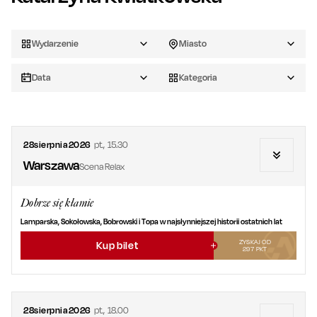
Wydarzenie
Miasto
Data
Kategoria
28
sierpnia
2026
pt.
,
15.30
Warszawa
Scena Relax
Dobrze się kłamie
Lamparska, Sokołowska, Bobrowski i Topa w najsłynniejszej historii ostatnich lat
ZYSKAJ OD
Kup bilet
297
PKT
28
sierpnia
2026
pt.
,
18.00