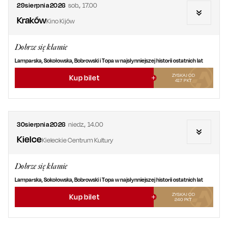
29
sierpnia
2026
sob.
,
17.00
Kraków
Kino Kijów
Dobrze się kłamie
Lamparska, Sokołowska, Bobrowski i Topa w najsłynniejszej historii ostatnich lat
ZYSKAJ OD
Kup bilet
417
PKT
30
sierpnia
2026
niedz.
,
14.00
Kielce
Kieleckie Centrum Kultury
Dobrze się kłamie
Lamparska, Sokołowska, Bobrowski i Topa w najsłynniejszej historii ostatnich lat
ZYSKAJ OD
Kup bilet
240
PKT