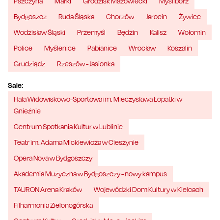
Pszczyna
Marki
Grodzisk Mazowiecki
Myślibórz
Bydgoszcz
Ruda Śląska
Chorzów
Jarocin
Żywiec
Wodzisław Śląski
Przemyśl
Będzin
Kalisz
Wołomin
Police
Myślenice
Pabianice
Wrocław
Koszalin
Grudziądz
Rzeszów - Jasionka
Sale:
Hala Widowiskowo-Sportowa im. Mieczysława Łopatki w
Gnieźnie
Centrum Spotkania Kultur w Lublinie
Teatr im. Adama Mickiewicza w Cieszynie
Opera Nova w Bydgoszczy
Akademia Muzyczna w Bydgoszczy - nowy kampus
TAURON Arena Kraków
Wojewódzki Dom Kultury w Kielcach
Filharmonia Zielonogórska