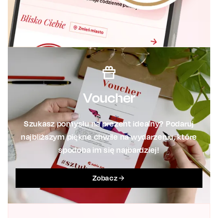
Voucher
Szukasz pomysłu na prezent idealny? Podaruj
najbliższym piękne chwile na wydarzeniu, które
spodoba im się najbardziej!
Zobacz