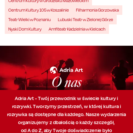
Centrum Kultury w Grodzisku Mazowieckim
Centrum Kultury 105 w Koszalinie
Filharmonia Gorzowska
Teatr Wielki w Poznaniu
Lubuski Teatr w Zielonej Górze
Nyski Dom Kultury
Amfiteatr Kadzielnia w Kielcach
O nas
Adria Art - Twój przewodnik w świecie kultury i
rozrywki. Tworzymy przestrzeń,
w której
kultura i
rozrywka są dostępne dla każdego. Nasze wydarzenia
organizujemy
z dbałością
o każdy szczegół,
od A do Z, aby
Twoje doświadczenie było