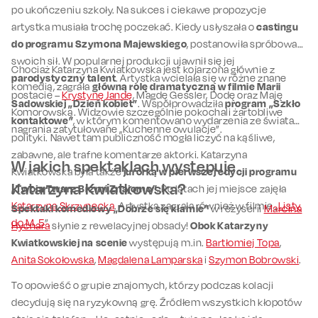
po ukończeniu szkoły. Na sukces i ciekawe propozycje
artystka musiała trochę poczekać. Kiedy usłyszała o
castingu
do programu Szymona Majewskiego
, postanowiła spróbować
swoich sił. W popularnej produkcji ujawnił się jej
Chociaż Katarzyna Kwiatkowska jest kojarzona głównie z
parodystyczny talent
. Artystka wcielała się w różne znane
komedią, zagrała
główną rolę dramatyczną w filmie Marii
postacie –
Krystynę Jandę
, Magdę Gessler, Dodę oraz Maję
Sadowskiej „Dzień kobiet”
. Współprowadziła
program „Szkło
Komorowską. Widzowie szczególnie pokochali żartobliwe
kontaktowe”
, w którym komentowano wydarzenia ze świata
nagrania zatytułowane „Kuchenne owulacje”.
polityki. Nawet tam publiczność mogła liczyć na kąśliwe,
zabawne, ale trafne komentarze aktorki. Katarzyna
W jakich spektaklach występuje
Kwiatkowska była także
jurorką w pierwszej edycji programu
Katarzyna Kwiatkowska?
„Twoja Twarz Brzmi Znajomo”
. Po latach jej miejsce zajęła
Katarzyna Skrzynecka
. Artystka zagrała również w filmie „
Listy
Spektakl komediowy „Dobrze się kłamie”
w reżyserii
Marcina
do M. 5
”.
Hycnara
słynie z rewelacyjnej obsady!
Obok Katarzyny
Kwiatkowskiej na scenie
występują m.in.
Bartłomiej Topa
,
Anita Sokołowska
,
Magdalena Lamparska
i
Szymon Bobrowski
.
To opowieść o grupie znajomych, którzy podczas kolacji
decydują się na ryzykowną grę. Źródłem wszystkich kłopotów