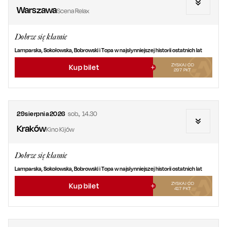
Warszawa
Scena Relax
Dobrze się kłamie
Lamparska, Sokołowska, Bobrowski i Topa w najsłynniejszej historii ostatnich lat
ZYSKAJ OD
Kup bilet
297
PKT
29
sierpnia
2026
sob.
,
14.30
Kraków
Kino Kijów
Dobrze się kłamie
Lamparska, Sokołowska, Bobrowski i Topa w najsłynniejszej historii ostatnich lat
ZYSKAJ OD
Kup bilet
417
PKT