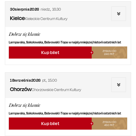
30
sierpnia
2026
niedz.
,
16.30
Kielce
Kieleckie Centrum Kultury
Dobrze się kłamie
Lamparska, Sokołowska, Bobrowski i Topa w najsłynniejszej historii ostatnich lat
ZYSKAJ OD
Kup bilet
240
PKT
18
września
2026
pt.
,
15.00
Chorzów
Chorzowskie Centrum Kultury
Dobrze się kłamie
Lamparska, Sokołowska, Bobrowski i Topa w najsłynniejszej historii ostatnich lat
ZYSKAJ OD
Kup bilet
450
PKT