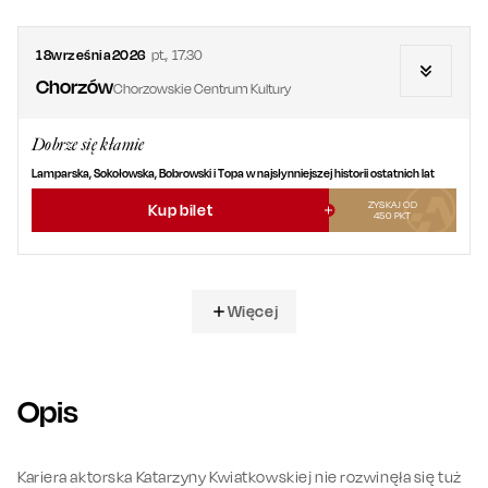
18
września
2026
pt.
,
17.30
Chorzów
Chorzowskie Centrum Kultury
Dobrze się kłamie
Lamparska, Sokołowska, Bobrowski i Topa w najsłynniejszej historii ostatnich lat
ZYSKAJ OD
Kup bilet
450
PKT
Więcej
Opis
Kariera aktorska Katarzyny Kwiatkowskiej nie rozwinęła się tuż