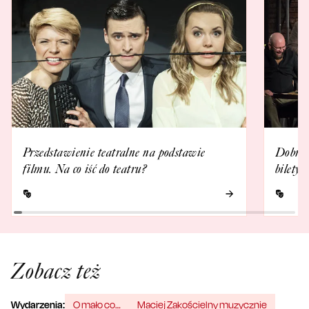
Przedstawienie teatralne na podstawie
Dobrze 
filmu. Na co iść do teatru?
bilety
Zobacz też
Wydarzenia:
O mało co…
Maciej Zakościelny muzycznie