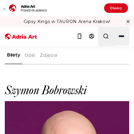
Adria Art
Otwórz
Przejdź do aplikacji
Gipsy Kings w TAURON Arena Kraków!
Bilety
Opis
Zdjęcia
ADRIA ART
ARTYŚCI
SZYMON BOBROWSKI
Szukaj
Szymon Bobrowski