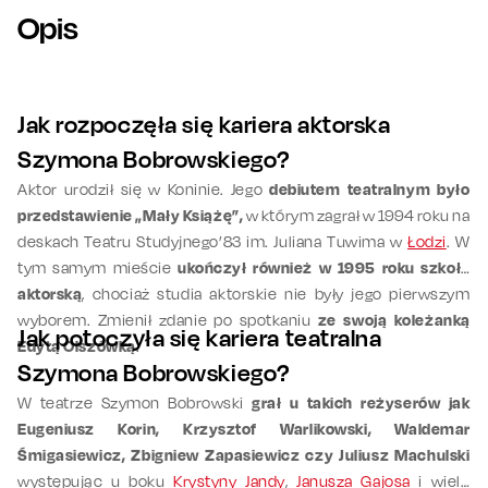
Opis
Jak rozpoczęła się kariera aktorska
Szymona Bobrowskiego?
Aktor urodził się w Koninie. Jego
debiutem teatralnym było
przedstawienie „Mały Książę”,
w którym zagrał w 1994 roku na
deskach Teatru Studyjnego’83 im. Juliana Tuwima w
Łodzi
. W
tym samym mieście
ukończył również w 1995 roku szkołę
aktorską
, chociaż studia aktorskie nie były jego pierwszym
wyborem. Zmienił zdanie po spotkaniu
ze swoją koleżanką
Jak potoczyła się kariera teatralna
Edytą Olszówką
.
Szymona Bobrowskiego?
W teatrze Szymon Bobrowski
grał u takich reżyserów jak
Eugeniusz Korin, Krzysztof Warlikowski, Waldemar
Śmigasiewicz, Zbigniew Zapasiewicz czy Juliusz Machulski
występując u boku
Krystyny Jandy
,
Janusza Gajosa
i wielu