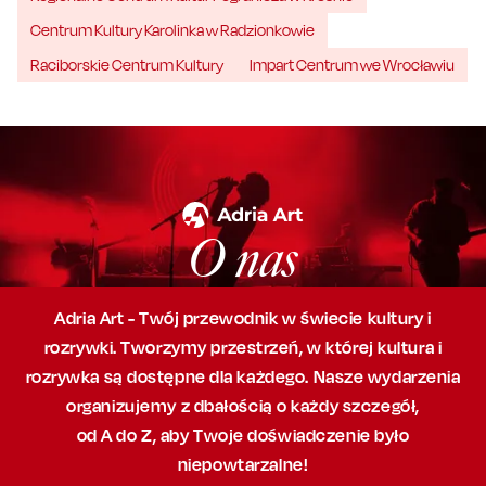
Centrum Kultury Karolinka w Radzionkowie
Raciborskie Centrum Kultury
Impart Centrum we Wrocławiu
O nas
Adria Art - Twój przewodnik w świecie kultury i
rozrywki. Tworzymy przestrzeń,
w której
kultura i
rozrywka są dostępne dla każdego. Nasze wydarzenia
organizujemy
z dbałością
o każdy szczegół,
od A do Z, aby
Twoje doświadczenie było
niepowtarzalne!