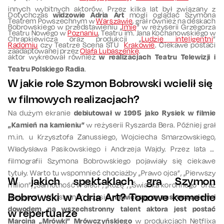
innych wybitnych aktorów. Przez kilka lat był związany z
Dotychczas
widzowie Adria Art
mogli oglądać Szymona
Teatrem Powszechnym w
Warszawie
, grał również na deskach
Bobrowskiego w przedstawieniu „
Imię
” w reżyserii Grzegorza
Teatru Nowego w
Poznaniu
, Teatru im. Jana Kochanowskiego w
Chrapkiewicza oraz produkcji „
Ludzie inteligentni
”
Radomiu
czy Teatrze Scena STU
Krakowie
. Ciekawe postaci
zaadaptowanej przez
Olafa Lubaszenkę
.
aktor wykreował również
w realizacjach Teatru Telewizji i
Teatru Polskiego Radia
.
W jakie role Szymon Bobrowski wcielił się
w filmowych realizacjach?
Na dużym ekranie
debiutował w 1995 jako Rysiek w filmie
„Kamień na kamieniu”
w reżyserii Ryszarda Bera. Później grał
m.in. u Krzysztofa Zanussiego, Wojciecha Smarzowskiego,
Władysława Pasikowskiego i Andrzeja Wajdy. Przez lata w
filmografii Szymona Bobrowskiego pojawiały się ciekawe
tytuły. Warto tu wspomnieć chociażby „Prawo ojca”, „Pierwszy
W jakich spektaklach gra Szymon
milion”, „Samotność w sieci”, „Różę”, „Świadka koronnego” oraz
Bobrowski w Adria Art? Topowe komedie
„Boksera”. W ostatnim czasie
największym zaskoczeniem i
dowodem na wszechstronny talent aktora jest postać
w repertuarze
Marcina „Mrówki” Mrówczyńskiego
w produkcjach Netflixa