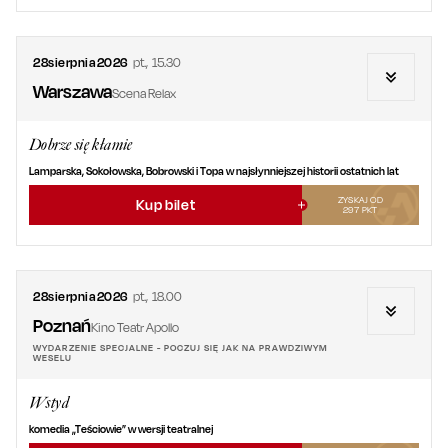
28
sierpnia
2026
pt.
,
15.30
Warszawa
Scena Relax
Dobrze się kłamie
Lamparska, Sokołowska, Bobrowski i Topa w najsłynniejszej historii ostatnich lat
ZYSKAJ OD
Kup bilet
297
PKT
28
sierpnia
2026
pt.
,
18.00
Poznań
Kino Teatr Apollo
WYDARZENIE SPECJALNE - POCZUJ SIĘ JAK NA PRAWDZIWYM
WESELU
Wstyd
komedia „Teściowie” w wersji teatralnej