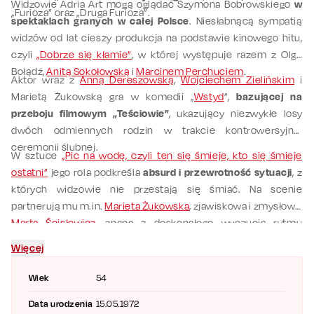
Widzowie Adria Art mogą oglądać Szymona Bobrowskiego
w
„Furioza” oraz „Druga Furioza”.
spektaklach granych w całej Polsce
. Niesłabnącą sympatią
widzów od lat cieszy produkcja na podstawie kinowego hitu,
czyli
„Dobrze się kłamie”
, w której występuje razem z Olgą
Bołądź,
Anitą Sokołowską
i
Marcinem Perchuciem
.
Aktor wraz z
Anną Dereszowską
,
Wojciechem Zielińskim
i
Marietą Żukowską gra w komedii „
Wstyd
”,
bazującej na
przeboju filmowym „Teściowie”
, ukazujący niezwykłe losy
dwóch odmiennych rodzin w trakcie kontrowersyjnej
ceremonii ślubnej.
W sztuce
„Pic na wodę, czyli ten się śmieje, kto się śmieje
ostatni”
jego rola podkreśla
absurd i przewrotność sytuacji
, z
których widzowie nie przestają się śmiać. Na scenie
partnerują mu m.in.
Marieta Żukowska
, zjawiskowa i zmysłowa,
Marta Ścisłowicz
, znana z doskonałego wyczucia rytmu
scenicznego, oraz
Jędrzej Hycnar
, który wnosi młodzieńczą
Więcej
energię i błyskotliwość.
Wiek
54
Data urodzenia
15.05.1972