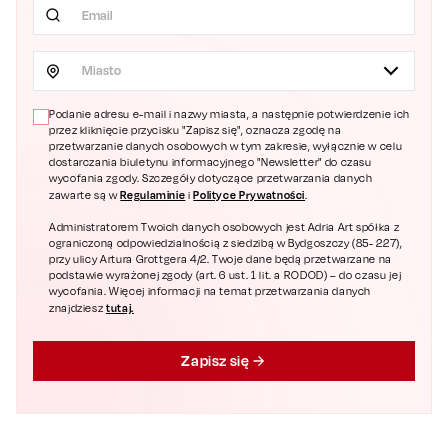
Miasto
Podanie adresu e-mail i nazwy miasta, a następnie potwierdzenie ich
przez kliknięcie przycisku "Zapisz się", oznacza zgodę na
przetwarzanie danych osobowych w tym zakresie, wyłącznie w celu
dostarczania biuletynu informacyjnego "Newsletter" do czasu
wycofania zgody. Szczegóły dotyczące przetwarzania danych
Regulaminie
Polityce Prywatności
zawarte są w
i
.
Administratorem Twoich danych osobowych jest Adria Art spółka z
ograniczoną odpowiedzialnością z siedzibą w Bydgoszczy (85- 227),
przy ulicy Artura Grottgera 4/2. Twoje dane będą przetwarzane na
podstawie wyrażonej zgody (art. 6 ust. 1 lit. a RODOD) – do czasu jej
wycofania. Więcej informacji na temat przetwarzania danych
tutaj.
znajdziesz
Zapisz się