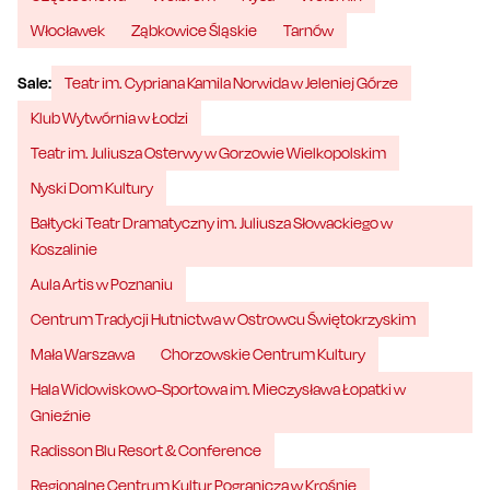
Włocławek
Ząbkowice Śląskie
Tarnów
Sale:
Teatr im. Cypriana Kamila Norwida w Jeleniej Górze
Klub Wytwórnia w Łodzi
Teatr im. Juliusza Osterwy w Gorzowie Wielkopolskim
Nyski Dom Kultury
Bałtycki Teatr Dramatyczny im. Juliusza Słowackiego w
Koszalinie
Aula Artis w Poznaniu
Centrum Tradycji Hutnictwa w Ostrowcu Świętokrzyskim
Mała Warszawa
Chorzowskie Centrum Kultury
Hala Widowiskowo-Sportowa im. Mieczysława Łopatki w
Gnieźnie
Radisson Blu Resort & Conference
Regionalne Centrum Kultur Pogranicza w Krośnie