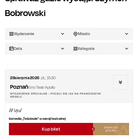
Bobrowski
Wydarzenie
Miasto
Data
Kategoria
28
sierpnia
2026
pt.
,
15.30
Poznań
Kino Teatr Apollo
WYDARZENIE SPECJALNE - POCZUJ SIĘ JAK NA PRAWDZIWYM
WESELU
Wstyd
komedia „Teściowie” w wersji teatralnej
ZYSKAJ OD
Kup bilet
270
PKT