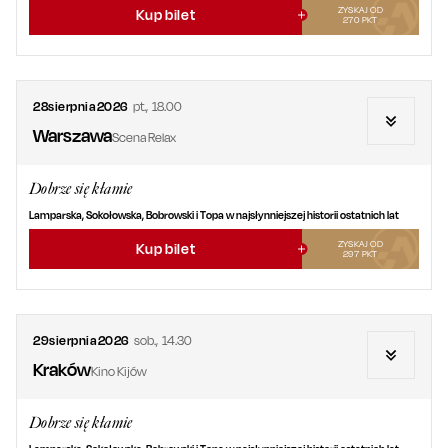
ZYSKAJ OD
Kup bilet
270
PKT
28
sierpnia
2026
pt.
,
18.00
Warszawa
Scena Relax
Dobrze się kłamie
Lamparska, Sokołowska, Bobrowski i Topa w najsłynniejszej historii ostatnich lat
ZYSKAJ OD
Kup bilet
297
PKT
29
sierpnia
2026
sob.
,
14.30
Kraków
Kino Kijów
Dobrze się kłamie