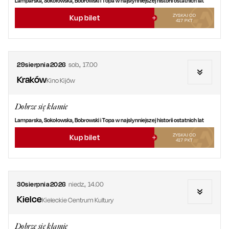
Lamparska, Sokołowska, Bobrowski i Topa w najsłynniejszej historii ostatnich lat
ZYSKAJ OD
Kup bilet
417
PKT
29
sierpnia
2026
sob.
,
17.00
Kraków
Kino Kijów
Dobrze się kłamie
Lamparska, Sokołowska, Bobrowski i Topa w najsłynniejszej historii ostatnich lat
ZYSKAJ OD
Kup bilet
417
PKT
30
sierpnia
2026
niedz.
,
14.00
Kielce
Kieleckie Centrum Kultury
Dobrze się kłamie