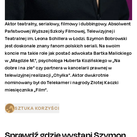
Aktor teatralny, serialowy, filmowy i dubbingowy. Absolwent
Państwowej Wyższej Szkoły Filmowej, Telewizyjnej i
Teatralnej im. Leona Schillera w Łodzi. Szymon Bobrowski
jest doskonale znany fanom polskich seriali. Na swoim
koncie ma takie role jak postać adwokata Bartka Malickiego
w „Magdzie M.”, psychologa Huberta Kozińskiego w „Na
dobre i na złe” czy partnera w kancelarii prawnej w
telewizyjnej realizacji „Chyłka”. Aktor dwukrotnie
nominowany był do Telekamer i nagrody Złotej Kaczki
miesięcznika „Film”.
SZTUKA KORZYŚCI
Sprawdź gdzie wystąpi
Szymon