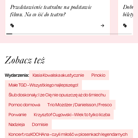
Przedstawienie teatralne na podstawie
Dobrze 
filmu. Na co iść do teatru?
bilety
Zobacz też
Wydarzenia:
Kasia Kowalska akustycznie
Pinokio
Małe TGD - Wszystkiego najlepszego!
Ślub doskonały: I że Cię nie opuszczę aż do śmiechu
Pomoc domowa
Trio Możdżer / Danielsson / Fresco
Porwanie
Krzysztof Cugowski - Wiek to tylko liczba
Nadzieja
Domisie
Koncert rozKOCHAna - czyli miłość w piosenkach legendarnych