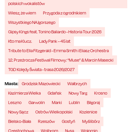
polskich wokalistów
Wiesz, że wiem
Przygoda z ogrodnikiem
Wszystkiego NAJgorszego
Gipsy Kings feat. Tonino Baliardo - Historia Tour 2026
Kto ma Klucz.
Lady Pank – 45 lat
Tribute to Ella Fitzgerald - Emma Smith i Eliasz Orchestra
12. Przeźrocza Festiwal Filmowy: “Muse” & Marcin Masecki
TGD Kolędy Świata - trasa 2026/2027
Miasta:
Grodzisk Mazowiecki
Wałbrzych
Kazimierza Wielka
Gdańsk
Nowy Targ
Krosno
Leszno
Garwolin
Marki
Lublin
Biłgoraj
Nowy Sącz
Ostrów Wielkopolski
Kozienice
Bielsko-Biała
Rzeszów
Gostyń
Myślibórz
Częstochowa
Wolbrom
Nysa
Wołomin