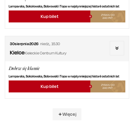
Lamparska, Sokołowska, Bobrowski i Topa w najsłynniejszej historii ostatnich lat
ZYSKAJ OD
Kup bilet
240
PKT
30
sierpnia
2026
niedz.
,
16.30
Kielce
Kieleckie Centrum Kultury
Dobrze się kłamie
Lamparska, Sokołowska, Bobrowski i Topa w najsłynniejszej historii ostatnich lat
ZYSKAJ OD
Kup bilet
240
PKT
Więcej