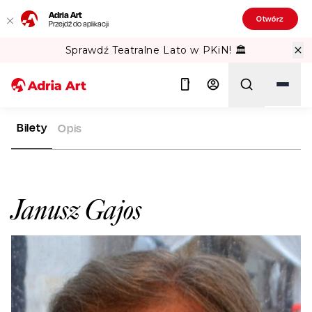
Adria Art
Otwórz
Przejdź do aplikacji
Sprawdź Teatralne Lato w PKiN! 🏛️
Bilety
Opis
ADRIA ART
ARTYŚCI
JANUSZ GAJOS
Szukaj
Janusz Gajos