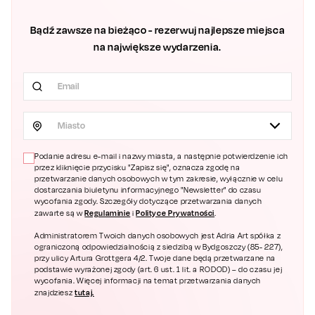
Bądź zawsze na bieżąco - rezerwuj najlepsze miejsca
na największe wydarzenia.
Miasto
Podanie adresu e-mail i nazwy miasta, a następnie potwierdzenie ich
przez kliknięcie przycisku "Zapisz się", oznacza zgodę na
przetwarzanie danych osobowych w tym zakresie, wyłącznie w celu
dostarczania biuletynu informacyjnego "Newsletter" do czasu
wycofania zgody. Szczegóły dotyczące przetwarzania danych
Regulaminie
Polityce Prywatności
zawarte są w
i
.
Administratorem Twoich danych osobowych jest Adria Art spółka z
ograniczoną odpowiedzialnością z siedzibą w Bydgoszczy (85- 227),
przy ulicy Artura Grottgera 4/2. Twoje dane będą przetwarzane na
podstawie wyrażonej zgody (art. 6 ust. 1 lit. a RODOD) – do czasu jej
wycofania. Więcej informacji na temat przetwarzania danych
tutaj.
znajdziesz