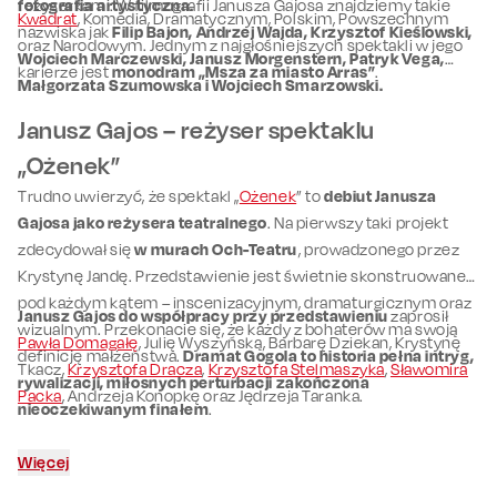
fotografia artystyczna.
reżyserkami. W filmografii Janusza Gajosa znajdziemy takie
Kwadrat
, Komedia, Dramatycznym, Polskim, Powszechnym
nazwiska jak
Filip Bajon, Andrzej Wajda, Krzysztof Kieślowski,
oraz Narodowym. Jednym z najgłośniejszych spektakli w jego
Wojciech Marczewski, Janusz Morgenstern, Patryk Vega,
karierze jest
monodram „Msza za miasto Arras”
.
Małgorzata Szumowska i Wojciech Smarzowski.
Janusz Gajos – reżyser spektaklu
„Ożenek”
Trudno uwierzyć, że spektakl „
Ożenek
” to
debiut Janusza
Gajosa jako reżysera teatralnego
. Na pierwszy taki projekt
zdecydował się
w murach Och-Teatru
, prowadzonego przez
Krystynę Jandę. Przedstawienie jest świetnie skonstruowane
pod każdym kątem – inscenizacyjnym, dramaturgicznym oraz
Janusz Gajos do współpracy przy przedstawieniu
zaprosił
wizualnym. Przekonacie się, że każdy z bohaterów ma swoją
Pawła Domagałę
, Julię Wyszyńską, Barbarę Dziekan, Krystynę
definicję małżeństwa.
Dramat Gogola to historia pełna intryg,
Tkacz,
Krzysztofa Dracza
,
Krzysztofa Stelmaszyka
,
Sławomira
rywalizacji, miłosnych perturbacji zakończona
Packa
, Andrzeja Konopkę oraz Jędrzeja Taranka.
nieoczekiwanym finałem
.
Więcej