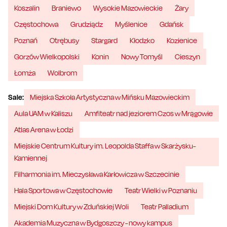
Koszalin
Braniewo
Wysokie Mazowieckie
Żary
Częstochowa
Grudziądz
Myślenice
Gdańsk
Poznań
Otrębusy
Stargard
Kłodzko
Kozienice
Gorzów Wielkopolski
Konin
Nowy Tomyśl
Cieszyn
Łomża
Wolbrom
Sale:
Miejska Szkoła Artystyczna w Mińsku Mazowieckim
Aula UAM w Kaliszu
Amfiteatr nad jeziorem Czos w Mrągowie
Atlas Arena w Łodzi
Miejskie Centrum Kultury im. Leopolda Staffa w Skarżysku-
Kamiennej
Filharmonia im. Mieczysława Karłowicza w Szczecinie
Hala Sportowa w Częstochowie
Teatr Wielki w Poznaniu
Miejski Dom Kultury w Zduńskiej Woli
Teatr Palladium
Akademia Muzyczna w Bydgoszczy - nowy kampus