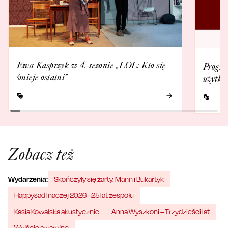
Ewa Kasprzyk w 4. sezonie „LOL: Kto się
Progra
śmieje ostatni”
użytko
Zobacz też
Wydarzenia:
Skończyły się żarty. Mann i Bukartyk
Happysad Inaczej 2026 - 25 lat zespołu
Kasia Kowalska akustycznie
Anna Wyszkoni – Trzydzieści lat
Wyjście awaryjne