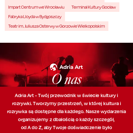
Impart Centrum we Wrocławiu
Terminal Kultury Gocław
Fabryka Lloyda w Bydgoszczy
Teatr im. Juliusza Osterwy w Gorzowie Wielkopolskim
O nas
Adria Art - Twój przewodnik w świecie kultury i
rozrywki. Tworzymy przestrzeń,
w której
kultura i
rozrywka są dostępne dla każdego. Nasze wydarzenia
organizujemy
z dbałością
o każdy szczegół,
od A do Z, aby
Twoje doświadczenie było