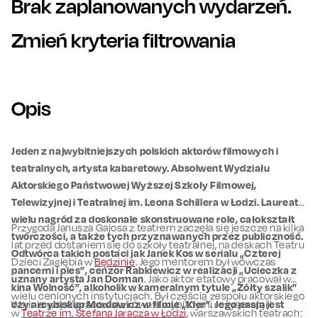
Brak zaplanowanych wydarzeń.
Zmień kryteria filtrowania
Opis
Jeden z najwybitniejszych polskich aktorów filmowych i
teatralnych, artysta kabaretowy. Absolwent Wydziału
Aktorskiego Państwowej Wyższej Szkoły Filmowej,
Telewizyjnej i Teatralnej im. Leona Schillera w Łodzi. Laureat
wielu nagród za doskonale skonstruowane role, całokształt
Przygoda Janusza Gajosa z teatrem zaczęła się jeszcze na kilka
twórczości, a także tych przyznawanych przez publiczność.
lat przed dostaniem się do szkoły teatralnej, na deskach Teatru
Odtwórca takich postaci jak Janek Kos w serialu „Czterej
Dzieci Zagłębia w
Będzinie
. Jego mentorem był wówczas
pancerni i pies”, cenzor Rabkiewicz w realizacji „Ucieczka z
uznany artysta Jan Dorman
. Jako aktor etatowy pracował w
kina Wolność”, alkoholik w kameralnym tytule „Żółty szalik”
wielu cenionych instytucjach. Był częścią zespołu aktorskiego
czy arcybiskup Mordowicz w filmie „Kler”. Jego pasją jest
W kinie współpracował z równie wybitnymi reżyserami i
w
Teatrze im. Stefana Jaracza w Łodzi
, warszawskich teatrach: