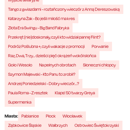
Tango z gwiazdami - roztańczony wieczór z Anną Dereszowską
Katarzyna Żak - Bo jeśli miłość ma kres
Złota Era Swingu - Big Band Fabryka
Przekręt (nie)doskonały, czyli kto widział pannę Flint?
Podróż Poślubna +, czyli wakacje z promocji
Porwanie
Raz, Dwa, Trzy… dzieści pięć okrążeń wokół słońca
Goło i Wesoło
Na pełnych obrotach
Słoneczni chłopcy
Szymon Majewski - Kto Panu to zrobił?
Andrzej Poniedzielski - Dobry wieczór...?
Paula Roma - Z resztek
Klaps! 50 twarzy Greya
Supermenka
Miasta:
Pabianice
Płock
Włocławek
Ząbkowice Śląskie
Wałbrzych
Ostrowiec Świętokrzyski