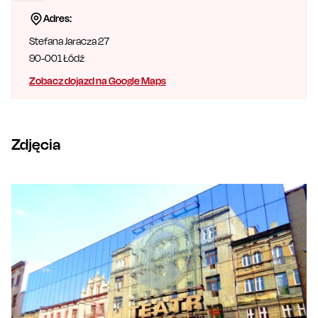
Jaracza można odnaleźć inne łódzkie instytucje kultury –
Teatr
Adres:
Wielki
, Teatr Nowy im. Kazimierza Dejmka czy Filharmonię
Stefana Jaracza 27
Łódzką im. Artura Rubinsteina.
90-001
Łódź
Zobacz dojazd na Google Maps
Zdjęcia