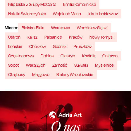
Filip Jaślar z Grupy MoCarta
Emilia Komarnicka
Natalia Świerczyńska
Wojciech Mann
Jakub Jankiewicz
Miasta:
Bielsko-Biała
Warszawa
Wodzisław Śląski
Ustroń
Kalisz
Pabianice
Kraków
Nowy Tomyśl
Końskie
Chorzów
Gdańsk
Pruszków
Częstochowa
Dębica
Cieszyn
Kraśnik
Gniezno
Sopot
Wałbrzych
Zamość
Suwałki
Myślenice
Otrębusy
Mrągowo
Bielany Wrocławskie
O nas