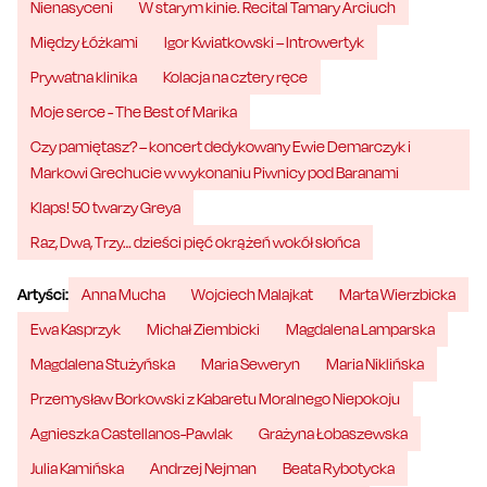
Nienasyceni
W starym kinie. Recital Tamary Arciuch
Między Łóżkami
Igor Kwiatkowski – Introwertyk
Prywatna klinika
Kolacja na cztery ręce
Moje serce - The Best of Marika
Czy pamiętasz? – koncert dedykowany Ewie Demarczyk i
Markowi Grechucie w wykonaniu Piwnicy pod Baranami
Klaps! 50 twarzy Greya
Raz, Dwa, Trzy… dzieści pięć okrążeń wokół słońca
Artyści:
Anna Mucha
Wojciech Malajkat
Marta Wierzbicka
Ewa Kasprzyk
Michał Ziembicki
Magdalena Lamparska
Magdalena Stużyńska
Maria Seweryn
Maria Niklińska
Przemysław Borkowski z Kabaretu Moralnego Niepokoju
Agnieszka Castellanos-Pawlak
Grażyna Łobaszewska
Julia Kamińska
Andrzej Nejman
Beata Rybotycka