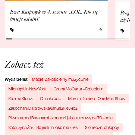
Ewa Kasprzyk w 4. sezonie „LOL: Kto się
Progra
śmieje ostatni”
użytko
Zobacz też
Wydarzenia:
Maciej Zakościelny muzycznie
Midnight in New York
Grupa MoCarta – Dzieciom
Kto ma Klucz.
O mało co…
Marcin Daniec - One Man Show
Zakochani Dąbrowska/Januszkiewicz
Piwnica pod Baranami - koncert jubileuszowy na 70-lecie
Katarzyna Żak - Bo jeśli miłość ma kres
Słoneczni chłopcy