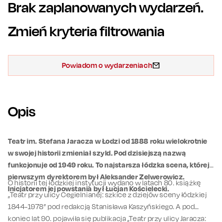
Brak zaplanowanych wydarzeń.
Zmień kryteria filtrowania
Powiadom o wydarzeniach
Opis
Teatr im. Stefana Jaracza w Łodzi od 1888 roku wielokrotnie
w swojej historii zmieniał szyld. Pod dzisiejszą nazwą
funkcjonuje od 1949 roku. To najstarsza łódzka scena, której
pierwszym dyrektorem był Aleksander Zelwerowicz.
O historii tej łódzkiej instytucji wydano w latach 80. książkę
Inicjatorem jej powstania był Łucjan Kościelecki.
„Teatr przy ulicy Cegielnianej: szkice z dziejów sceny łódzkiej
1844-1978” pod redakcją Stanisława Kaszyńskiego. A pod
koniec lat 90. pojawiła się publikacja „Teatr przy ulicy Jaracza: