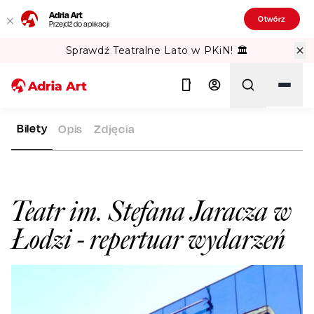
Adria Art
Otwórz
Przejdź do aplikacji
Sprawdź Teatralne Lato w PKiN! 🏛️
Bilety
Opis
Zdjęcia
ADRIA ART
SALE WIDOWISKOWE
TEATR IM. STEFANA JARA
Szukaj
Teatr im. Stefana Jaracza w
Łodzi
- repertuar wydarzeń