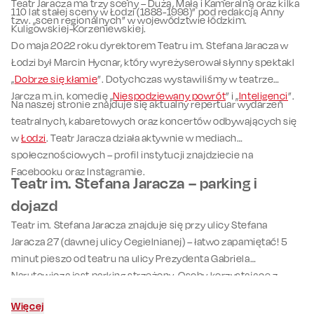
Teatr Jaracza ma trzy sceny – Dużą, Małą i Kameralną oraz kilka
110 lat stałej sceny w Łodzi (1888-1998)” pod redakcją Anny
tzw. „scen regionalnych” w województwie łódzkim.
Kuligowskiej-Korzeniewskiej.
Do maja 2022 roku dyrektorem Teatru im. Stefana Jaracza w
Łodzi był Marcin Hycnar, który wyreżyserował słynny spektakl
„
Dobrze się kłamie
”. Dotychczas wystawiliśmy w teatrze
Jarcza m.in. komedię „
Niespodziewany powrót
” i „
Inteligenci
”.
Na naszej stronie znajduje się aktualny repertuar wydarzeń
teatralnych, kabaretowych oraz koncertów odbywających się
w
Łodzi
. Teatr Jaracza działa aktywnie w mediach
społecznościowych – profil instytucji znajdziecie na
Facebooku oraz Instagramie.
Teatr im. Stefana Jaracza – parking i
dojazd
Teatr im. Stefana Jaracza znajduje się przy ulicy Stefana
Jaracza 27 (dawnej ulicy Cegielnianej) – łatwo zapamiętać! 5
minut pieszo od teatru na ulicy Prezydenta Gabriela
Narutowicza jest parking strzeżony. Osoby korzystające z
komunikacji miejskiej powinny szukać przystanków: Jaracza-
Więcej
Kilińskiego bądź Kilińskiego-Narutowicza. Niedaleko Teatru