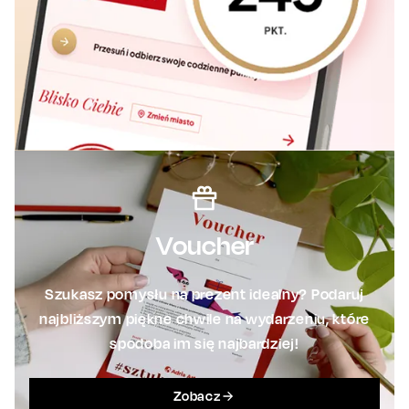
Voucher
Szukasz pomysłu na prezent idealny? Podaruj
najbliższym piękne chwile na wydarzeniu, które
spodoba im się najbardziej!
Zobacz