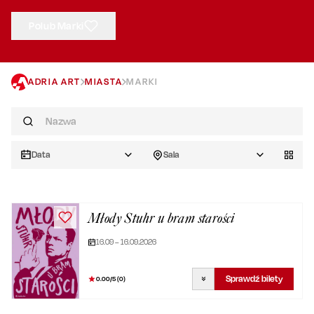
Polub Marki
ADRIA ART
MIASTA
MARKI
Data
Sala
Młody Stuhr u bram starości
16.09 – 16.09.2026
Sprawdź bilety
0.00
/5 (
0
)