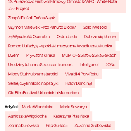
12. Przeźrocza Festiwal Filmowy: Omasta & WFO - White Note
Jazz Project
Zespół Pieśni i Tańca Śląsk
Szymon Majewski - Kto Panu to zrobił?
Goło i Wesoło
Jej Wysokość Operetka
Ostra Jazda
Dobrze się kłamie
Romeo i Julia żyją - spektakl muzyczny Arkadiusza Jakubika
Dżem
Prywatna klinika
MUMIO - 25 lat w 25 kawałkach
Urodziny Johanna Straussa - koncert
Inteligenci
żONa
Młody Stuhr u bram starości
Vivaldi 4 Pory Roku
Selfie, czyli miłość na pstryk!
Halo? Dancing!
Old Film Festival: Urbaniak in Memoriam
Artyści:
Marta Wierzbicka
Maria Seweryn
Agnieszka Więdłocha
Katarzyna Ptasińska
Joanna Kurowska
Filip Gurłacz
Zuzanna Grabowska