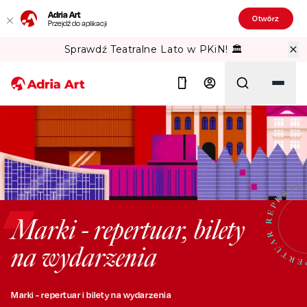
Adria Art
Otwórz
Przejdź do aplikacji
Sprawdź Teatralne Lato w PKiN! 🏛️
Szukaj
Marki - repertuar, bilety
na wydarzenia
Marki - repertuar i bilety na wydarzenia