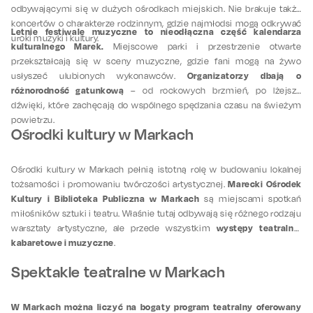
odbywającymi się w dużych ośrodkach miejskich. Nie brakuje także
koncertów o charakterze rodzinnym, gdzie najmłodsi mogą odkrywać
Letnie festiwale muzyczne to nieodłączna część kalendarza
uroki muzyki i kultury.
kulturalnego Marek.
Miejscowe parki i przestrzenie otwarte
przekształcają się w sceny muzyczne, gdzie fani mogą na żywo
Organizatorzy dbają o
usłyszeć ulubionych wykonawców.
różnorodność gatunkową
– od rockowych brzmień, po lżejsze
dźwięki, które zachęcają do wspólnego spędzania czasu na świeżym
powietrzu.
Ośrodki kultury w Markach
Ośrodki kultury w Markach pełnią istotną rolę w budowaniu lokalnej
Marecki Ośrodek
tożsamości i promowaniu twórczości artystycznej.
Kultury i Biblioteka Publiczna w Markach
są miejscami spotkań
miłośników sztuki i teatru. Właśnie tutaj odbywają się różnego rodzaju
występy teatralne,
warsztaty artystyczne, ale przede wszystkim
kabaretowe i muzyczne
.
Spektakle teatralne w Markach
W Markach można liczyć na bogaty program teatralny oferowany