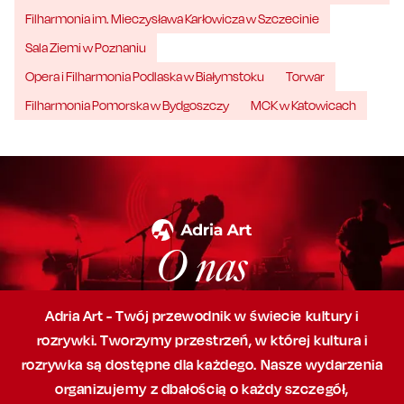
Filharmonia im. Mieczysława Karłowicza w Szczecinie
Sala Ziemi w Poznaniu
Opera i Filharmonia Podlaska w Białymstoku
Torwar
Filharmonia Pomorska w Bydgoszczy
MCK w Katowicach
O nas
Adria Art - Twój przewodnik w świecie kultury i
rozrywki. Tworzymy przestrzeń,
w której
kultura i
rozrywka są dostępne dla każdego. Nasze wydarzenia
organizujemy
z dbałością
o każdy szczegół,