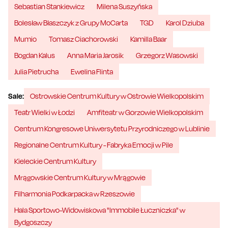
Sebastian Stankiewicz
Milena Suszyńska
Bolesław Błaszczyk z Grupy MoCarta
TGD
Karol Dziuba
Mumio
Tomasz Ciachorowski
Kamilla Baar
Bogdan Kalus
Anna Maria Jarosik
Grzegorz Wasowski
Julia Pietrucha
Ewelina Flinta
Sale:
Ostrowskie Centrum Kultury w Ostrowie Wielkopolskim
Teatr Wielki w Łodzi
Amfiteatr w Gorzowie Wielkopolskim
Centrum Kongresowe Uniwersytetu Przyrodniczego w Lublinie
Regionalne Centrum Kultury - Fabryka Emocji w Pile
Kieleckie Centrum Kultury
Mrągowskie Centrum Kultury w Mrągowie
Filharmonia Podkarpacka w Rzeszowie
Hala Sportowo-Widowiskowa "Immobile Łuczniczka" w
Bydgoszczy