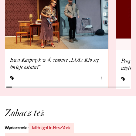
Ewa Kasprzyk w 4. sezonie „LOL: Kto się
Progra
śmieje ostatni”
użytko
Zobacz też
Wydarzenia:
Midnight in New York