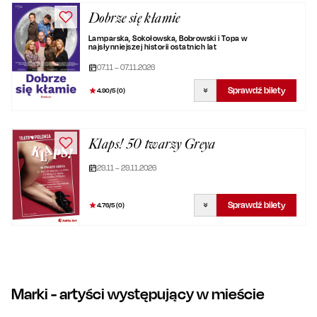
Dobrze się kłamie
Lamparska, Sokołowska, Bobrowski i Topa w
najsłynniejszej historii ostatnich lat
07.11 – 07.11.2026
Sprawdź bilety
4.90
/5 (
0
)
Klaps! 50 twarzy Greya
29.11 – 29.11.2026
Sprawdź bilety
4.76
/5 (
0
)
Marki
- artyści występujący w mieście