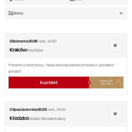
Sortuj
22
sierpnia
2026
sob.
,
14.00
Kraków
Kino Kijów
Prezent urodzinowy
- Nieprzewidywalna komedia z udziałem
gwiazd
ZYSKAJ OD
Kup bilet
267
PKT
03
października
2026
sob.
,
14.00
Kłodzko
Kłodzki Ośrodek Kultury