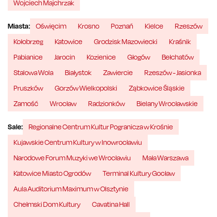
Wojciech Majchrzak
Miasta:
Oświęcim
Krosno
Poznań
Kielce
Rzeszów
Kołobrzeg
Katowice
Grodzisk Mazowiecki
Kraśnik
Pabianice
Jarocin
Kozienice
Głogów
Bełchatów
Stalowa Wola
Białystok
Zawiercie
Rzeszów - Jasionka
Pruszków
Gorzów Wielkopolski
Ząbkowice Śląskie
Zamość
Wrocław
Radzionków
Bielany Wrocławskie
Sale:
Regionalne Centrum Kultur Pogranicza w Krośnie
Kujawskie Centrum Kultury w Inowrocławiu
Narodowe Forum Muzyki we Wrocławiu
Mała Warszawa
Katowice Miasto Ogrodów
Terminal Kultury Gocław
Aula Auditorium Maximum w Olsztynie
Chełmski Dom Kultury
Cavatina Hall