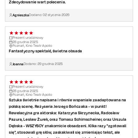
Zdecydowanie wart polecenia.
Obsada:
Liz:
Katarzyna Skrzynecka
/ Katarzyna Pakosińska / Anna Guzik /
Agnieszka
Dodano:
02
stycznia
2026
Anna Modrzejewska
Kate:
Katarzyna Ptasińska
/
Dominika Kryszczyńska
/ Urszula
Dębska
Prezent urodzinowy
Tony:
28
Rafał Cieszyński
grudnia
2025
/
Lesław Żurek
/ Stefan Pawłowski
Poznań, Kino Teatr Apollo
Bob:
Tomasz Dedek
/
Radosław Pazura
Fantastyczny spektakl, świetna obsada
Dick:
Waldemar Obłoza /
Tomasz Schimscheiner
Joanna
Dodano:
29
grudnia
2025
Reżyseria:
Jerzy Bończak
Prezent urodzinowy
28
grudnia
2025
Poznań, Kino Teatr Apollo
Sztuka świetnie napisana i równie wspaniale zaadaptowana na
polską scenę. Reżyseria Jerzego Bończaka - w punkt!
Rewelacyjna gra aktorska: Katarzyna Skrzynecka, Radosław
Pazura, Lesław Żurek, oraz Tomasz Schimscheiner, oraz Urszula
Dębska - WSZYSCY znakomicie obsadzeni. Kilka razy "zgotowali
się", stosowali grę słów, zaskakiwali się zmieniając tekst, ale