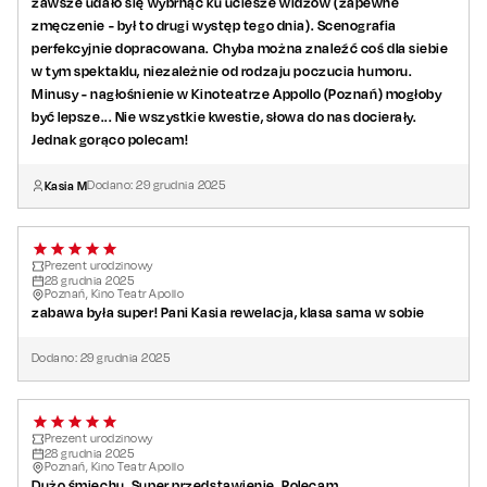
zawsze udało się wybrnąć ku uciesze widzów (zapewne
zmęczenie - był to drugi występ tego dnia). Scenografia
perfekcyjnie dopracowana. Chyba można znaleźć coś dla siebie
w tym spektaklu, niezależnie od rodzaju poczucia humoru.
Minusy - nagłośnienie w Kinoteatrze Appollo (Poznań) mogłoby
być lepsze... Nie wszystkie kwestie, słowa do nas docierały.
Jednak gorąco polecam!
Kasia M
Dodano:
29
grudnia
2025
Prezent urodzinowy
28
grudnia
2025
Poznań, Kino Teatr Apollo
zabawa była super! Pani Kasia rewelacja, klasa sama w sobie
Dodano:
29
grudnia
2025
Prezent urodzinowy
28
grudnia
2025
Poznań, Kino Teatr Apollo
Dużo śmiechu. Super przedstawienie. Polecam.