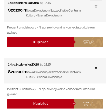
14
października
2026
śr.
,
15.15
Szczecin
Nowa Dekadencja Szczecińskie Centrum
Kultury - Scena Dekadencja
Prezent urodzinowy
- Nieprzewidywalna komedia z udziałem
gwiazd
ZYSKAJ OD
Kup bilet
375
PKT
14
października
2026
śr.
,
18.15
Szczecin
Nowa Dekadencja Szczecińskie Centrum
Kultury - Scena Dekadencja
Prezent urodzinowy
- Nieprzewidywalna komedia z udziałem
gwiazd
ZYSKAJ OD
Kup bilet
375
PKT