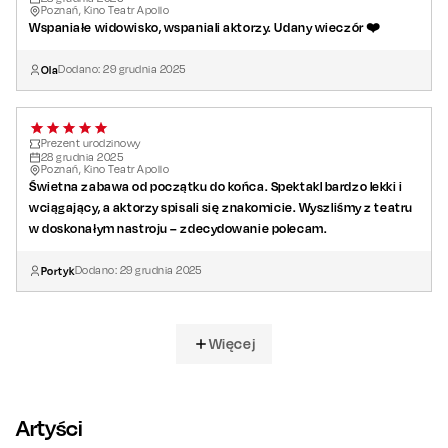
Poznań, Kino Teatr Apollo
Wspaniałe widowisko, wspaniali aktorzy. Udany wieczór ❤️
Ola
Dodano:
29
grudnia
2025
Prezent urodzinowy
28
grudnia
2025
Poznań, Kino Teatr Apollo
Świetna zabawa od początku do końca. Spektakl bardzo lekki i
wciągający, a aktorzy spisali się znakomicie. Wyszliśmy z teatru
w doskonałym nastroju – zdecydowanie polecam.
Portyk
Dodano:
29
grudnia
2025
Więcej
Artyści