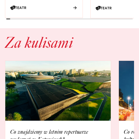
TEATR
TEATR
Za kulisami
Co znajdziemy w letnim repertuarze
Co rob