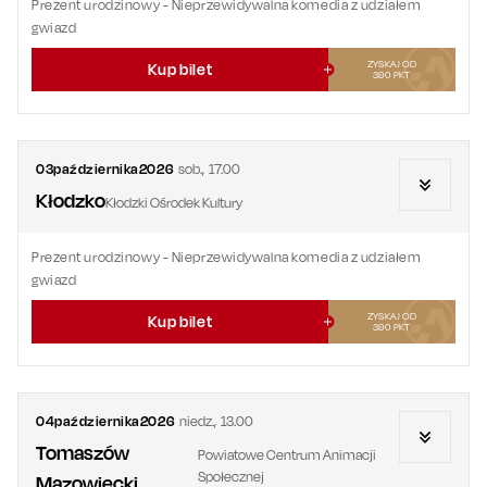
Prezent urodzinowy
- Nieprzewidywalna komedia z udziałem
gwiazd
ZYSKAJ OD
Kup bilet
390
PKT
03
października
2026
sob.
,
17.00
Kłodzko
Kłodzki Ośrodek Kultury
Prezent urodzinowy
- Nieprzewidywalna komedia z udziałem
gwiazd
ZYSKAJ OD
Kup bilet
390
PKT
04
października
2026
niedz.
,
13.00
Tomaszów
Powiatowe Centrum Animacji
Społecznej
Mazowiecki