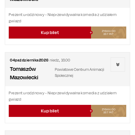
Prezent urodzinowy
- Nieprzewidywalna komedia z udziałem
gwiazd
ZYSKAJ OD
Kup bilet
357
PKT
04
października
2026
niedz.
,
16.00
Tomaszów
Powiatowe Centrum Animacji
Społecznej
Mazowiecki
Prezent urodzinowy
- Nieprzewidywalna komedia z udziałem
gwiazd
ZYSKAJ OD
Kup bilet
357
PKT