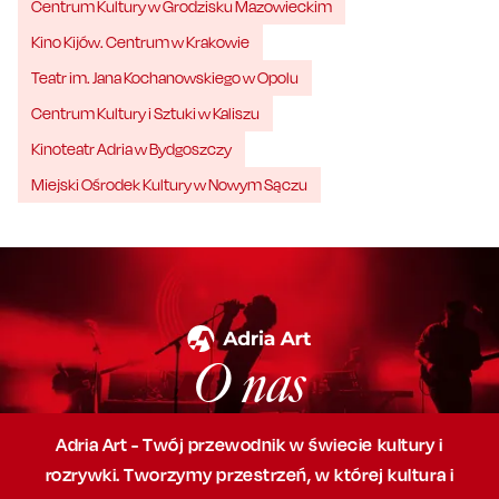
Centrum Kultury w Grodzisku Mazowieckim
Kino Kijów. Centrum w Krakowie
Teatr im. Jana Kochanowskiego w Opolu
Centrum Kultury i Sztuki w Kaliszu
Kinoteatr Adria w Bydgoszczy
Miejski Ośrodek Kultury w Nowym Sączu
O nas
Adria Art - Twój przewodnik w świecie kultury i
rozrywki. Tworzymy przestrzeń,
w której
kultura i