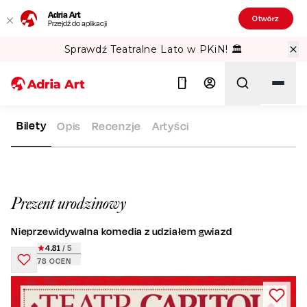
Adria Art
Otwórz
Przejdź do aplikacji
Sprawdź Teatralne Lato w PKiN! 🏛️
Bilety
Opis
Recenzje
Artyści
ADRIA ART
REPERTUAR
PREZENT URODZINOWY
Szukaj
Prezent urodzinowy
Nieprzewidywalna komedia z udziałem gwiazd
4.81
/ 5
78
OCEN